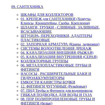
09. САНТЕХНИКА
ШКАФЫ ДЛЯ КОЛЛЕКТОРОВ
01. КРЕПЕЖ для САНТЕХНИКИ (Хомуты,
Клипсы, Кронштейны, Скобы, Крепления)
ШЛАНГИ, ТРУБКИ - СЛИВНЫЕ, ЗАЛИВНЫЕ,
ВСАСЫВАЮЩИЕ
ШТУЦЕРА, ПЕРЕХОДНИКИ, АДАПТЕРЫ
ПЛАСТИКОВЫЕ
02. ЗАПОРНАЯ АРМАТУРА (Краны ,задвижки)
СИСТЕМЫ ВОДООТВЕДЕНИЯ ДРЕНАЖ
04. КАНАЛИЗАЦИЯ ВНЕШНЯЯ (РЫЖАЯ)
05. КАНАЛИЗАЦИЯ ВНУТРЕННЯЯ (СЕРАЯ)
КОЛЛЕКТОРНЫЕ ГРУППЫ
06. МЕТАЛЛОПЛАСТИКОВЫЕ ТРУБЫ И
ФИТИНГИ
НАСОСЫ , РАСШИРИТЕЛЬНЫЕ БАКИ И
ГИДРОАККУМУЛЯТОРЫ
ЕМКОСТИ,КАНИСТРЫ,БОЧКИ
12. ФИТИНГИ ЧУГУННЫЕ (Резьбовые)
07. ПНД Трубы и Фитинги для водопровода
ГИБКАЯ ПОДВОДКА ДЛЯ ВОДЫ И ГАЗА
08. ППР ПОЛИПРОПИЛЕНОВЫЕ ТРУБЫ И
ФИТИНГИ (белые)