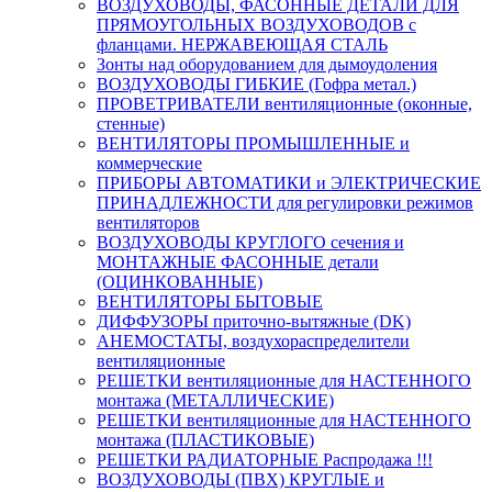
ВОЗДУХОВОДЫ, ФАСОННЫЕ ДЕТАЛИ ДЛЯ
ПРЯМОУГОЛЬНЫХ ВОЗДУХОВОДОВ с
фланцами. НЕРЖАВЕЮЩАЯ СТАЛЬ
Зонты над оборудованием для дымоудоления
ВОЗДУХОВОДЫ ГИБКИЕ (Гофра метал.)
ПРОВЕТРИВАТЕЛИ вентиляционные (оконные,
стенные)
ВЕНТИЛЯТОРЫ ПРОМЫШЛЕННЫЕ и
коммерческие
ПРИБОРЫ АВТОМАТИКИ и ЭЛЕКТРИЧЕСКИЕ
ПРИНАДЛЕЖНОСТИ для регулировки режимов
вентиляторов
ВОЗДУХОВОДЫ КРУГЛОГО сечения и
МОНТАЖНЫЕ ФАСОННЫЕ детали
(ОЦИНКОВАННЫЕ)
ВЕНТИЛЯТОРЫ БЫТОВЫЕ
ДИФФУЗОРЫ приточно-вытяжные (DK)
АНЕМОСТАТЫ, воздухораспределители
вентиляционные
РЕШЕТКИ вентиляционные для НАСТЕННОГО
монтажа (МЕТАЛЛИЧЕСКИЕ)
РЕШЕТКИ вентиляционные для НАСТЕННОГО
монтажа (ПЛАСТИКОВЫЕ)
РЕШЕТКИ РАДИАТОРНЫЕ Распродажа !!!
ВОЗДУХОВОДЫ (ПВХ) КРУГЛЫЕ и