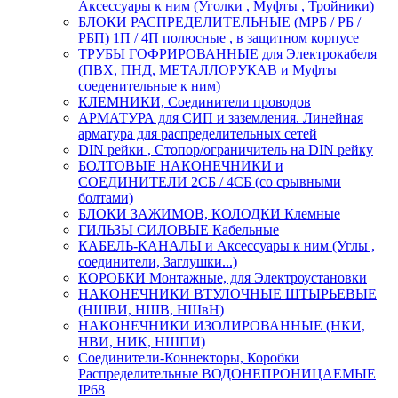
Аксессуары к ним (Уголки , Муфты , Тройники)
БЛОКИ РАСПРЕДЕЛИТЕЛЬНЫЕ (МРБ / РБ /
РБП) 1П / 4П полюсные , в защитном корпусе
ТРУБЫ ГОФРИРОВАННЫЕ для Электрокабеля
(ПВХ, ПНД, МЕТАЛЛОРУКАВ и Муфты
соеденительные к ним)
КЛЕМНИКИ, Соединители проводов
АРМАТУРА для СИП и заземления. Линейная
арматура для распределительных сетей
DIN рейки , Стопор/ограничитель на DIN рейку
БОЛТОВЫЕ НАКОНЕЧНИКИ и
СОЕДИНИТЕЛИ 2СБ / 4СБ (со срывными
болтами)
БЛОКИ ЗАЖИМОВ, КОЛОДКИ Клемные
ГИЛЬЗЫ СИЛОВЫЕ Кабельные
КАБЕЛЬ-КАНАЛЫ и Аксессуары к ним (Углы ,
соединители, Заглушки...)
КОРОБКИ Монтажные, для Электроустановки
НАКОНЕЧНИКИ ВТУЛОЧНЫЕ ШТЫРЬЕВЫЕ
(НШВИ, НШВ, НШвН)
НАКОНЕЧНИКИ ИЗОЛИРОВАННЫЕ (НКИ,
НВИ, НИК, НШПИ)
Соединители-Коннекторы, Коробки
Распределительные ВОДОНЕПРОНИЦАЕМЫЕ
IP68