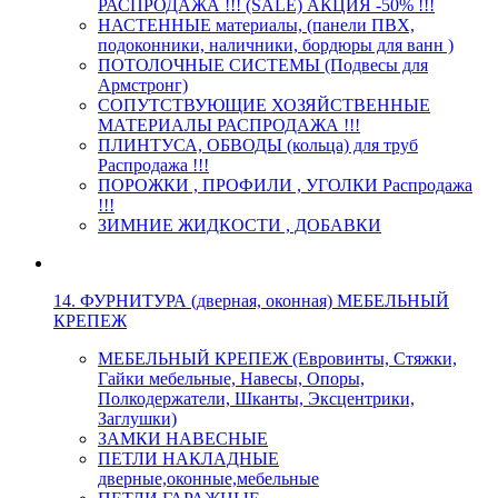
РАСПРОДАЖА !!! (SALE) АКЦИЯ -50% !!!
НАСТЕННЫЕ материалы, (панели ПВХ,
подоконники, наличники, бордюры для ванн )
ПОТОЛОЧНЫЕ СИСТЕМЫ (Подвесы для
Армстронг)
СОПУТСТВУЮЩИЕ ХОЗЯЙСТВЕННЫЕ
МАТЕРИАЛЫ РАСПРОДАЖА !!!
ПЛИНТУСА, ОБВОДЫ (кольца) для труб
Распродажа !!!
ПОРОЖКИ , ПРОФИЛИ , УГОЛКИ Распродажа
!!!
ЗИМНИЕ ЖИДКОСТИ , ДОБАВКИ
14. ФУРНИТУРА (дверная, оконная) МЕБЕЛЬНЫЙ
КРЕПЕЖ
МЕБЕЛЬНЫЙ КРЕПЕЖ (Евровинты, Стяжки,
Гайки мебельные, Навесы, Опоры,
Полкодержатели, Шканты, Эксцентрики,
Заглушки)
ЗАМКИ НАВЕСНЫЕ
ПЕТЛИ НАКЛАДНЫЕ
дверные,оконные,мебельные