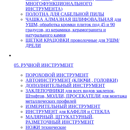
МНОГОФУНКЦИОНАЛЬНОГО
ИНСТРУМЕНТА)
ПОЛОТНА ДЛЯ САБЕЛЬНОЙ ПИЛЫ
ЧАШКА АЛМАЗНАЯ ШЛИФОВАЛЬНАЯ для
УШМ, обработка кромки плиток под 45 и 90
градусов, из керамики, керамогранита и
натурального камня
ЩЕТКИ КРАЦОВКИ проволочные для УШМ/
ДРЕЛИ
05. РУЧНОЙ ИНСТРУМЕНТ
ПОРОХОВОЙ ИНСТРУМЕНТ
АВТОИНСТРУМЕНТ (КЛЮЧИ , ГОЛОВКИ)
ДОПОЛНИТЕЛЬНЫЙ ИНСТРУМЕНТ
ЗАКЛЕПОЧНИКИ для всех видов заклепок,
Штифтов, МОЛЛИ, ПРОСЕКАТЕЛИ для монтажа
металлических профилей
ИЗМЕРИТЕЛЬНЫЙ ИНСТРУМЕНТ
ИНСТРУМЕНТ для КАФЕЛЯ и СТЕКЛА
МАЛЯРНЫЙ, ШТУКАТУРНЫЙ,
РАЗМЕТОЧНЫЙ ИНСТРУМЕНТ
НОЖИ технические