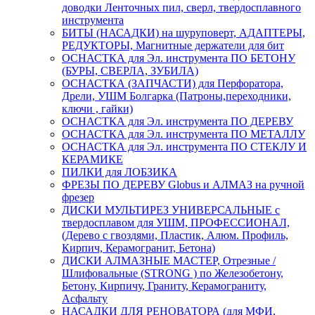
доводки Ленточных пил, сверл, твердосплавного
инструмента
БИТЫ (НАСАДКИ) на шуруповерт, АДАПТЕРЫ,
РЕДУКТОРЫ, Магнитные держатели для бит
ОСНАСТКА для Эл. инструмента ПО БЕТОНУ
(БУРЫ, СВЕРЛА, ЗУБИЛА)
ОСНАСТКА (ЗАПЧАСТИ) для Перфоратора,
Дрели, УШМ Болгарка (Патроны,переходники,
ключи , гайки)
ОСНАСТКА для Эл. инструмента ПО ДЕРЕВУ
ОСНАСТКА для Эл. инструмента ПО МЕТАЛЛУ
ОСНАСТКА для Эл. инструмента ПО СТЕКЛУ И
КЕРАМИКЕ
ПИЛКИ для ЛОБЗИКА
ФРЕЗЫ ПО ДЕРЕВУ Globus и АЛМАЗ на ручной
фрезер
ДИСКИ МУЛЬТИРЕЗ УНИВЕРСАЛЬНЫЕ с
твердосплавом для УШМ, ПРОФЕССИОНАЛ,
(Дерево с гвоздями, Пластик, Алюм. Профиль,
Кирпич, Керамогранит, Бетона)
ДИСКИ АЛМАЗНЫЕ МАСТЕР, Отрезные /
Шлифовальные (STRONG ) по Железобетону,
Бетону, Кирпичу, Граниту, Керамограниту,
Асфальту
НАСАДКИ ДЛЯ РЕНОВАТОРА (для МФИ,