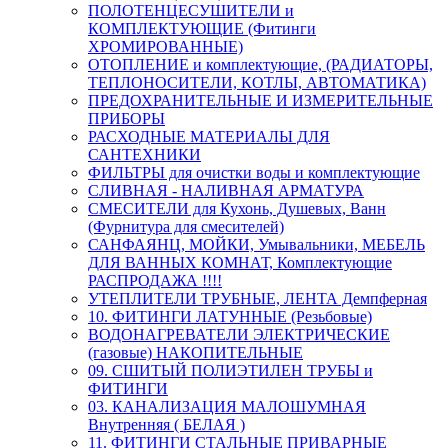
ПОЛОТЕНЦЕСУШИТЕЛИ и
КОМПЛЕКТУЮЩИЕ (Фитинги
ХРОМИРОВАННЫЕ)
ОТОПЛЕНИЕ и комплектующие, (РАДИАТОРЫ,
ТЕПЛОНОСИТЕЛИ, КОТЛЫ, АВТОМАТИКА)
ПРЕДОХРАНИТЕЛЬНЫЕ И ИЗМЕРИТЕЛЬНЫЕ
ПРИБОРЫ
РАСХОДНЫЕ МАТЕРИАЛЫ ДЛЯ
САНТЕХНИКИ
ФИЛЬТРЫ для очистки воды и комплектующие
СЛИВНАЯ - НАЛИВНАЯ АРМАТУРА
СМЕСИТЕЛИ для Кухонь, Душевых, Ванн
(Фурнитура для смесителей)
САНФАЯНЦ, МОЙКИ, Умывальники, МЕБЕЛЬ
ДЛЯ ВАННЫХ КОМНАТ, Комплектующие
РАСПРОДАЖА !!!!
УТЕПЛИТЕЛИ ТРУБНЫЕ, ЛЕНТА Демпферная
10. ФИТИНГИ ЛАТУННЫЕ (Резьбовые)
ВОДОНАГРЕВАТЕЛИ ЭЛЕКТРИЧЕСКИЕ
(газовые) НАКОПИТЕЛЬНЫЕ
09. СШИТЫЙ ПОЛИЭТИЛЕН ТРУБЫ и
ФИТИНГИ
03. КАНАЛИЗАЦИЯ МАЛОШУМНАЯ
Внутренняя ( БЕЛАЯ )
11. ФИТИНГИ СТАЛЬНЫЕ ПРИВАРНЫЕ