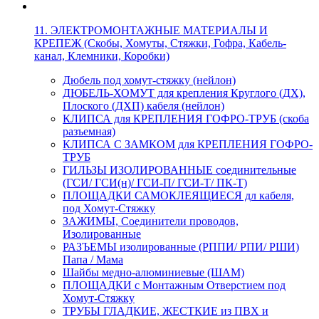
11. ЭЛЕКТРОМОНТАЖНЫЕ МАТЕРИАЛЫ И
КРЕПЕЖ (Скобы, Хомуты, Стяжки, Гофра, Кабель-
канал, Клемники, Коробки)
Дюбель под хомут-стяжку (нейлон)
ДЮБЕЛЬ-ХОМУТ для крепления Круглого (ДХ),
Плоского (ДХП) кабеля (нейлон)
КЛИПСА для КРЕПЛЕНИЯ ГОФРО-ТРУБ (скоба
разъемная)
КЛИПСА С ЗАМКОМ для КРЕПЛЕНИЯ ГОФРО-
ТРУБ
ГИЛЬЗЫ ИЗОЛИРОВАННЫЕ соединительные
(ГСИ/ ГСИ(н)/ ГСИ-П/ ГСИ-Т/ ПК-Т)
ПЛОЩАДКИ САМОКЛЕЯЩИЕСЯ дл кабеля,
под Хомут-Стяжку
ЗАЖИМЫ, Соединители проводов,
Изолированные
РАЗЪЕМЫ изолированные (РППИ/ РПИ/ РШИ)
Папа / Мама
Шайбы медно-алюминиевые (ШАМ)
ПЛОЩАДКИ с Монтажным Отверстием под
Хомут-Стяжку
ТРУБЫ ГЛАДКИЕ, ЖЕСТКИЕ из ПВХ и