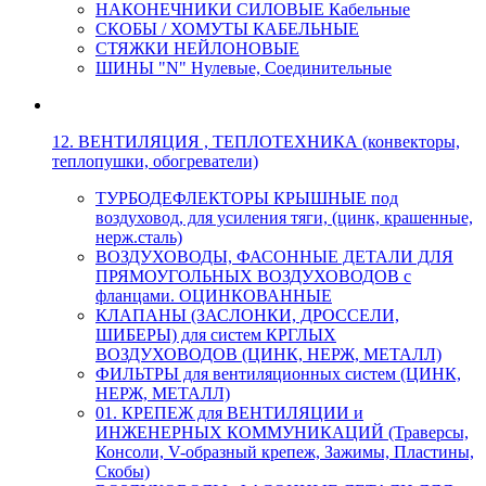
НАКОНЕЧНИКИ СИЛОВЫЕ Кабельные
СКОБЫ / ХОМУТЫ КАБЕЛЬНЫЕ
СТЯЖКИ НЕЙЛОНОВЫЕ
ШИНЫ "N" Нулевые, Соединительные
12. ВЕНТИЛЯЦИЯ , ТЕПЛОТЕХНИКА (конвекторы,
теплопушки, обогреватели)
ТУРБОДЕФЛЕКТОРЫ КРЫШНЫЕ под
воздуховод, для усиления тяги, (цинк, крашенные,
нерж.сталь)
ВОЗДУХОВОДЫ, ФАСОННЫЕ ДЕТАЛИ ДЛЯ
ПРЯМОУГОЛЬНЫХ ВОЗДУХОВОДОВ с
фланцами. ОЦИНКОВАННЫЕ
КЛАПАНЫ (ЗАСЛОНКИ, ДРОССЕЛИ,
ШИБЕРЫ) для систем КРГЛЫХ
ВОЗДУХОВОДОВ (ЦИНК, НЕРЖ, МЕТАЛЛ)
ФИЛЬТРЫ для вентиляционных систем (ЦИНК,
НЕРЖ, МЕТАЛЛ)
01. КРЕПЕЖ для ВЕНТИЛЯЦИИ и
ИНЖЕНЕРНЫХ КОММУНИКАЦИЙ (Траверсы,
Консоли, V-образный крепеж, Зажимы, Пластины,
Скобы)