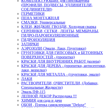
КОМПЛЕКТУЮЩИЕ для Гипсокартона
(ПРОФИЛИ, ПОДВЕСЫ, УДЛИНИТЕЛИ,
СОЕДИНИТЕЛИ)
ГЕРМЕТИКИ
ПЕНА МОНТАЖНАЯ
СМАЗКИ, Универсальные
КЛЕИ, ЖИДКИЕ ГВОЗДИ, Холодная сварка
СЕРПЯНКИ, СЕТКИ , ЛЕНТЫ, МЕМБРАНЫ,
ГИДРО-ПАРОИЗОЛЯЦИОННЫЕ
ГИДРОИЗОЛЯЦИЯ
ЗАТИРКИ
АЭРОЗОЛИ (Эмали, Лаки, Грунтовки)
ГРУНТОВКИ ДЛЯ ГИПСОВЫХ и БЕТОННЫХ
ПОВЕРХНОСТЕЙ - (пропитки)
КРАСКИ ДЛЯ ВНУТРЕННИХ РАБОТ (колера)
КРАСКИ ДЛЯ ДЕРЕВА - (пропитки, антисептики,
лаки, морилки)
КРАСКИ ДЛЯ МЕТАЛЛА - (грунтовки, эмали)
ЛАКИ
РАСТВОРИТЕЛИ, ОЧИСТИТЕЛИ, (Добавки,
Специальные Жидкости)
Эмаль ПФ-115
ЛЕПНОЙ ДЕКОР Распродажа !!!
ХИМИЯ для сада и дачи
ОБОИ , Пленка самоклеющая "Deluxe"