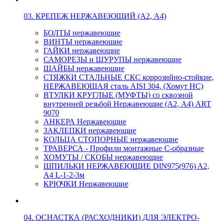
03. КРЕПЕЖ НЕРЖАВЕЮЩИЙ (А2, А4)
БОЛТЫ нержавеющие
ВИНТЫ нержавеющие
ГАЙКИ нержавеющие
САМОРЕЗЫ и ШУРУПЫ нержавеющие
ШАЙБЫ нержавеющие
СТЯЖКИ СТАЛЬНЫЕ СКС коррозийно-стойкие,
НЕРЖАВЕЮЩАЯ сталь AISI 304, (Хомут НС)
ВТУЛКИ КРУГЛЫЕ (МУФТЫ) со сквозной
внутренней резьбой Нержавеющие (А2, А4) ART
9070
АНКЕРА Нержавеющие
ЗАКЛЕПКИ нержавеющие
КОЛЬЦА СТОПОРНЫЕ нержавеющие
ТРАВЕРСА - Профили монтажные С-образные
ХОМУТЫ / СКОБЫ нержавеющие
ШПИЛЬКИ НЕРЖАВЕЮЩИЕ DIN975(976) A2,
А4 L-1-2-3м
КРЮЧКИ Нержавеющие
04. ОСНАСТКА (РАСХОДНИКИ) ДЛЯ ЭЛЕКТРО-