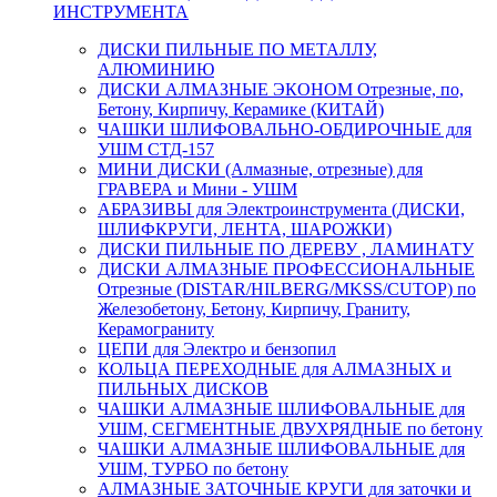
ИНСТРУМЕНТА
ДИСКИ ПИЛЬНЫЕ ПО МЕТАЛЛУ,
АЛЮМИНИЮ
ДИСКИ АЛМАЗНЫЕ ЭКОНОМ Отрезные, по,
Бетону, Кирпичу, Керамике (КИТАЙ)
ЧАШКИ ШЛИФОВАЛЬНО-ОБДИРОЧНЫЕ для
УШМ СТД-157
МИНИ ДИСКИ (Алмазные, отрезные) для
ГРАВЕРА и Мини - УШМ
АБРАЗИВЫ для Электроинструмента (ДИСКИ,
ШЛИФКРУГИ, ЛЕНТА, ШАРОЖКИ)
ДИСКИ ПИЛЬНЫЕ ПО ДЕРЕВУ , ЛАМИНАТУ
ДИСКИ АЛМАЗНЫЕ ПРОФЕССИОНАЛЬНЫЕ
Отрезные (DISTAR/HILBERG/MKSS/CUTOP) по
Железобетону, Бетону, Кирпичу, Граниту,
Керамограниту
ЦЕПИ для Электро и бензопил
КОЛЬЦА ПЕРЕХОДНЫЕ для АЛМАЗНЫХ и
ПИЛЬНЫХ ДИСКОВ
ЧАШКИ АЛМАЗНЫЕ ШЛИФОВАЛЬНЫЕ для
УШМ, СЕГМЕНТНЫЕ ДВУХРЯДНЫЕ по бетону
ЧАШКИ АЛМАЗНЫЕ ШЛИФОВАЛЬНЫЕ для
УШМ, ТУРБО по бетону
АЛМАЗНЫЕ ЗАТОЧНЫЕ КРУГИ для заточки и