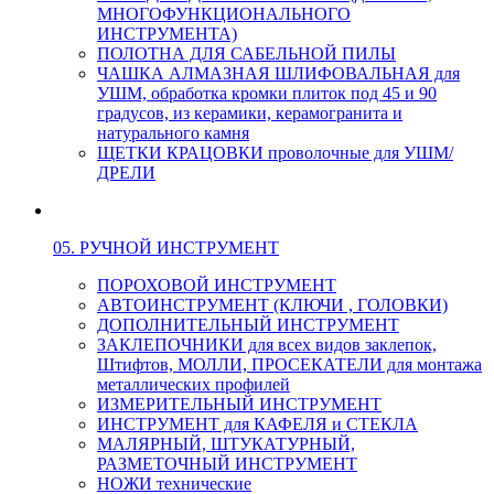
МНОГОФУНКЦИОНАЛЬНОГО
ИНСТРУМЕНТА)
ПОЛОТНА ДЛЯ САБЕЛЬНОЙ ПИЛЫ
ЧАШКА АЛМАЗНАЯ ШЛИФОВАЛЬНАЯ для
УШМ, обработка кромки плиток под 45 и 90
градусов, из керамики, керамогранита и
натурального камня
ЩЕТКИ КРАЦОВКИ проволочные для УШМ/
ДРЕЛИ
05. РУЧНОЙ ИНСТРУМЕНТ
ПОРОХОВОЙ ИНСТРУМЕНТ
АВТОИНСТРУМЕНТ (КЛЮЧИ , ГОЛОВКИ)
ДОПОЛНИТЕЛЬНЫЙ ИНСТРУМЕНТ
ЗАКЛЕПОЧНИКИ для всех видов заклепок,
Штифтов, МОЛЛИ, ПРОСЕКАТЕЛИ для монтажа
металлических профилей
ИЗМЕРИТЕЛЬНЫЙ ИНСТРУМЕНТ
ИНСТРУМЕНТ для КАФЕЛЯ и СТЕКЛА
МАЛЯРНЫЙ, ШТУКАТУРНЫЙ,
РАЗМЕТОЧНЫЙ ИНСТРУМЕНТ
НОЖИ технические