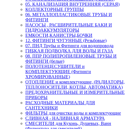
05. КАНАЛИЗАЦИЯ ВНУТРЕННЯЯ (СЕРАЯ)
КОЛЛЕКТОРНЫЕ ГРУППЫ
06. МЕТАЛЛОПЛАСТИКОВЫЕ ТРУБЫ И
ФИТИНГИ
НАСОСЫ , РАСШИРИТЕЛЬНЫЕ БАКИ И
ГИДРОАККУМУЛЯТОРЫ
ЕМКОСТИ,КАНИСТРЫ,БОЧКИ
12. ФИТИНГИ ЧУГУННЫЕ (Резьбовые)
07. ПНД Трубы и Фитинги для водопровода
ГИБКАЯ ПОДВОДКА ДЛЯ ВОДЫ И ГАЗА
08. ППР ПОЛИПРОПИЛЕНОВЫЕ ТРУБЫ И
ФИТИНГИ (белые)
ПОЛОТЕНЦЕСУШИТЕЛИ и
КОМПЛЕКТУЮЩИЕ (Фитинги
ХРОМИРОВАННЫЕ)
ОТОПЛЕНИЕ и комплектующие, (РАДИАТОРЫ,
ТЕПЛОНОСИТЕЛИ, КОТЛЫ, АВТОМАТИКА)
ПРЕДОХРАНИТЕЛЬНЫЕ И ИЗМЕРИТЕЛЬНЫЕ
ПРИБОРЫ
РАСХОДНЫЕ МАТЕРИАЛЫ ДЛЯ
САНТЕХНИКИ
ФИЛЬТРЫ для очистки воды и комплектующие
СЛИВНАЯ - НАЛИВНАЯ АРМАТУРА
СМЕСИТЕЛИ для Кухонь, Душевых, Ванн
(Фурнитура для смесителей)