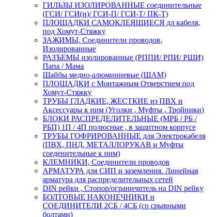
ГИЛЬЗЫ ИЗОЛИРОВАННЫЕ соединительные
(ГСИ/ ГСИ(н)/ ГСИ-П/ ГСИ-Т/ ПК-Т)
ПЛОЩАДКИ САМОКЛЕЯЩИЕСЯ дл кабеля,
под Хомут-Стяжку
ЗАЖИМЫ, Соединители проводов,
Изолированные
РАЗЪЕМЫ изолированные (РППИ/ РПИ/ РШИ)
Папа / Мама
Шайбы медно-алюминиевые (ШАМ)
ПЛОЩАДКИ с Монтажным Отверстием под
Хомут-Стяжку
ТРУБЫ ГЛАДКИЕ, ЖЕСТКИЕ из ПВХ и
Аксессуары к ним (Уголки , Муфты , Тройники)
БЛОКИ РАСПРЕДЕЛИТЕЛЬНЫЕ (МРБ / РБ /
РБП) 1П / 4П полюсные , в защитном корпусе
ТРУБЫ ГОФРИРОВАННЫЕ для Электрокабеля
(ПВХ, ПНД, МЕТАЛЛОРУКАВ и Муфты
соеденительные к ним)
КЛЕМНИКИ, Соединители проводов
АРМАТУРА для СИП и заземления. Линейная
арматура для распределительных сетей
DIN рейки , Стопор/ограничитель на DIN рейку
БОЛТОВЫЕ НАКОНЕЧНИКИ и
СОЕДИНИТЕЛИ 2СБ / 4СБ (со срывными
болтами)