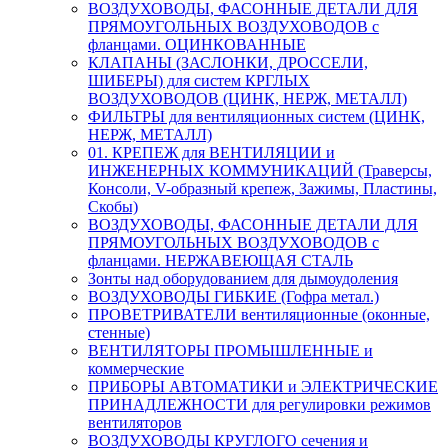
ВОЗДУХОВОДЫ, ФАСОННЫЕ ДЕТАЛИ ДЛЯ
ПРЯМОУГОЛЬНЫХ ВОЗДУХОВОДОВ с
фланцами. ОЦИНКОВАННЫЕ
КЛАПАНЫ (ЗАСЛОНКИ, ДРОССЕЛИ,
ШИБЕРЫ) для систем КРГЛЫХ
ВОЗДУХОВОДОВ (ЦИНК, НЕРЖ, МЕТАЛЛ)
ФИЛЬТРЫ для вентиляционных систем (ЦИНК,
НЕРЖ, МЕТАЛЛ)
01. КРЕПЕЖ для ВЕНТИЛЯЦИИ и
ИНЖЕНЕРНЫХ КОММУНИКАЦИЙ (Траверсы,
Консоли, V-образный крепеж, Зажимы, Пластины,
Скобы)
ВОЗДУХОВОДЫ, ФАСОННЫЕ ДЕТАЛИ ДЛЯ
ПРЯМОУГОЛЬНЫХ ВОЗДУХОВОДОВ с
фланцами. НЕРЖАВЕЮЩАЯ СТАЛЬ
Зонты над оборудованием для дымоудоления
ВОЗДУХОВОДЫ ГИБКИЕ (Гофра метал.)
ПРОВЕТРИВАТЕЛИ вентиляционные (оконные,
стенные)
ВЕНТИЛЯТОРЫ ПРОМЫШЛЕННЫЕ и
коммерческие
ПРИБОРЫ АВТОМАТИКИ и ЭЛЕКТРИЧЕСКИЕ
ПРИНАДЛЕЖНОСТИ для регулировки режимов
вентиляторов
ВОЗДУХОВОДЫ КРУГЛОГО сечения и