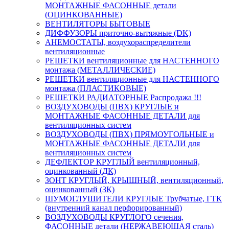
МОНТАЖНЫЕ ФАСОННЫЕ детали
(ОЦИНКОВАННЫЕ)
ВЕНТИЛЯТОРЫ БЫТОВЫЕ
ДИФФУЗОРЫ приточно-вытяжные (DK)
АНЕМОСТАТЫ, воздухораспределители
вентиляционные
РЕШЕТКИ вентиляционные для НАСТЕННОГО
монтажа (МЕТАЛЛИЧЕСКИЕ)
РЕШЕТКИ вентиляционные для НАСТЕННОГО
монтажа (ПЛАСТИКОВЫЕ)
РЕШЕТКИ РАДИАТОРНЫЕ Распродажа !!!
ВОЗДУХОВОДЫ (ПВХ) КРУГЛЫЕ и
МОНТАЖНЫЕ ФАСОННЫЕ ДЕТАЛИ для
вентиляционных систем
ВОЗДУХОВОДЫ (ПВХ) ПРЯМОУГОЛЬНЫЕ и
МОНТАЖНЫЕ ФАСОННЫЕ ДЕТАЛИ для
вентиляционных систем
ДЕФЛЕКТОР КРУГЛЫЙ вентиляционный,
оцинкованный (ДК)
ЗОНТ КРУГЛЫЙ, КРЫШНЫЙ, вентиляционный,
оцинкованный (ЗК)
ШУМОГЛУШИТЕЛИ КРУГЛЫЕ Трубчатые, ГТК
(внутренний канал перфорированный)
ВОЗДУХОВОДЫ КРУГЛОГО сечения,
ФАСОННЫЕ детали (НЕРЖАВЕЮЩАЯ сталь)