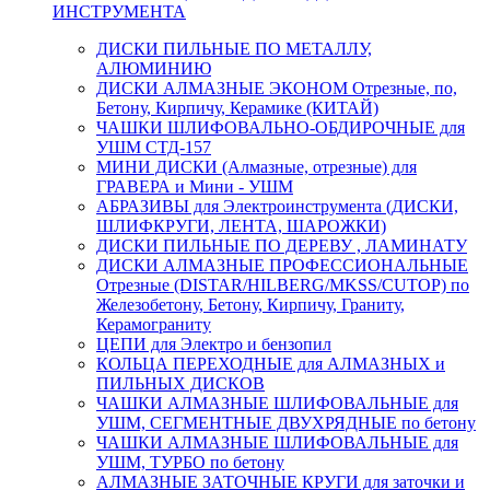
ИНСТРУМЕНТА
ДИСКИ ПИЛЬНЫЕ ПО МЕТАЛЛУ,
АЛЮМИНИЮ
ДИСКИ АЛМАЗНЫЕ ЭКОНОМ Отрезные, по,
Бетону, Кирпичу, Керамике (КИТАЙ)
ЧАШКИ ШЛИФОВАЛЬНО-ОБДИРОЧНЫЕ для
УШМ СТД-157
МИНИ ДИСКИ (Алмазные, отрезные) для
ГРАВЕРА и Мини - УШМ
АБРАЗИВЫ для Электроинструмента (ДИСКИ,
ШЛИФКРУГИ, ЛЕНТА, ШАРОЖКИ)
ДИСКИ ПИЛЬНЫЕ ПО ДЕРЕВУ , ЛАМИНАТУ
ДИСКИ АЛМАЗНЫЕ ПРОФЕССИОНАЛЬНЫЕ
Отрезные (DISTAR/HILBERG/MKSS/CUTOP) по
Железобетону, Бетону, Кирпичу, Граниту,
Керамограниту
ЦЕПИ для Электро и бензопил
КОЛЬЦА ПЕРЕХОДНЫЕ для АЛМАЗНЫХ и
ПИЛЬНЫХ ДИСКОВ
ЧАШКИ АЛМАЗНЫЕ ШЛИФОВАЛЬНЫЕ для
УШМ, СЕГМЕНТНЫЕ ДВУХРЯДНЫЕ по бетону
ЧАШКИ АЛМАЗНЫЕ ШЛИФОВАЛЬНЫЕ для
УШМ, ТУРБО по бетону
АЛМАЗНЫЕ ЗАТОЧНЫЕ КРУГИ для заточки и