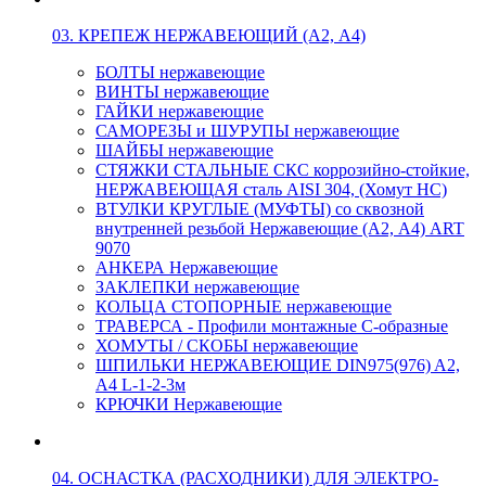
03. КРЕПЕЖ НЕРЖАВЕЮЩИЙ (А2, А4)
БОЛТЫ нержавеющие
ВИНТЫ нержавеющие
ГАЙКИ нержавеющие
САМОРЕЗЫ и ШУРУПЫ нержавеющие
ШАЙБЫ нержавеющие
СТЯЖКИ СТАЛЬНЫЕ СКС коррозийно-стойкие,
НЕРЖАВЕЮЩАЯ сталь AISI 304, (Хомут НС)
ВТУЛКИ КРУГЛЫЕ (МУФТЫ) со сквозной
внутренней резьбой Нержавеющие (А2, А4) ART
9070
АНКЕРА Нержавеющие
ЗАКЛЕПКИ нержавеющие
КОЛЬЦА СТОПОРНЫЕ нержавеющие
ТРАВЕРСА - Профили монтажные С-образные
ХОМУТЫ / СКОБЫ нержавеющие
ШПИЛЬКИ НЕРЖАВЕЮЩИЕ DIN975(976) A2,
А4 L-1-2-3м
КРЮЧКИ Нержавеющие
04. ОСНАСТКА (РАСХОДНИКИ) ДЛЯ ЭЛЕКТРО-