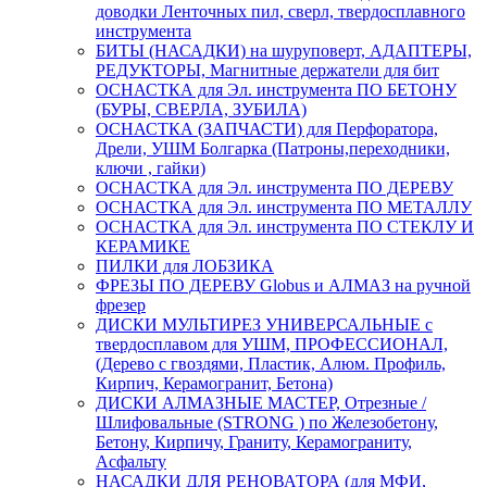
доводки Ленточных пил, сверл, твердосплавного
инструмента
БИТЫ (НАСАДКИ) на шуруповерт, АДАПТЕРЫ,
РЕДУКТОРЫ, Магнитные держатели для бит
ОСНАСТКА для Эл. инструмента ПО БЕТОНУ
(БУРЫ, СВЕРЛА, ЗУБИЛА)
ОСНАСТКА (ЗАПЧАСТИ) для Перфоратора,
Дрели, УШМ Болгарка (Патроны,переходники,
ключи , гайки)
ОСНАСТКА для Эл. инструмента ПО ДЕРЕВУ
ОСНАСТКА для Эл. инструмента ПО МЕТАЛЛУ
ОСНАСТКА для Эл. инструмента ПО СТЕКЛУ И
КЕРАМИКЕ
ПИЛКИ для ЛОБЗИКА
ФРЕЗЫ ПО ДЕРЕВУ Globus и АЛМАЗ на ручной
фрезер
ДИСКИ МУЛЬТИРЕЗ УНИВЕРСАЛЬНЫЕ с
твердосплавом для УШМ, ПРОФЕССИОНАЛ,
(Дерево с гвоздями, Пластик, Алюм. Профиль,
Кирпич, Керамогранит, Бетона)
ДИСКИ АЛМАЗНЫЕ МАСТЕР, Отрезные /
Шлифовальные (STRONG ) по Железобетону,
Бетону, Кирпичу, Граниту, Керамограниту,
Асфальту
НАСАДКИ ДЛЯ РЕНОВАТОРА (для МФИ,