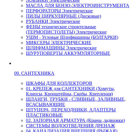
ЛОБЗИКИ Электрические
МАСЛА ДЛЯ БЕНЗО-ЭЛЕКТРОИНСТРУМЕНТА
ПЕРФОРАТОРЫ Электрические
ПИЛЫ ЦИРКУЛЯРНЫЕ (Дисковые)
РУБАНКИ Электрические
ФЕНЫ технические строительные
(ТЕРМОПИСТОЛЕТЫ) Электрические
УШМ - Угловые Шлифмашины (БОЛГАРКИ)
МИКСЕРЫ ЭЛЕКТРИЧЕСКИЕ
ШЛИФМАШИНЫ Электрические
ШУРУПОВЕРТЫ АККУМУЛЯТОРНЫЕ
09. САНТЕХНИКА
ШКАФЫ ДЛЯ КОЛЛЕКТОРОВ
01. КРЕПЕЖ для САНТЕХНИКИ (Хомуты,
Клипсы, Кронштейны, Скобы, Крепления)
ШЛАНГИ, ТРУБКИ - СЛИВНЫЕ, ЗАЛИВНЫЕ,
ВСАСЫВАЮЩИЕ
ШТУЦЕРА, ПЕРЕХОДНИКИ, АДАПТЕРЫ
ПЛАСТИКОВЫЕ
02. ЗАПОРНАЯ АРМАТУРА (Краны ,задвижки)
СИСТЕМЫ ВОДООТВЕДЕНИЯ ДРЕНАЖ
04. КАНАЛИЗАЦИЯ ВНЕШНЯЯ (РЫЖАЯ)