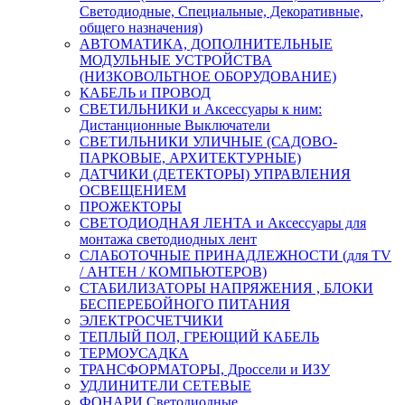
Светодиодные, Специальные, Декоративные,
общего назначения)
АВТОМАТИКА, ДОПОЛНИТЕЛЬНЫЕ
МОДУЛЬНЫЕ УСТРОЙСТВА
(НИЗКОВОЛЬТНОЕ ОБОРУДОВАНИЕ)
КАБЕЛЬ и ПРОВОД
СВЕТИЛЬНИКИ и Аксессуары к ним:
Дистанционные Выключатели
СВЕТИЛЬНИКИ УЛИЧНЫЕ (САДОВО-
ПАРКОВЫЕ, АРХИТЕКТУРНЫЕ)
ДАТЧИКИ (ДЕТЕКТОРЫ) УПРАВЛЕНИЯ
ОСВЕЩЕНИЕМ
ПРОЖЕКТОРЫ
СВЕТОДИОДНАЯ ЛЕНТА и Аксессуары для
монтажа светодиодных лент
СЛАБОТОЧНЫЕ ПРИНАДЛЕЖНОСТИ (для TV
/ АНТЕН / КОМПЬЮТЕРОВ)
СТАБИЛИЗАТОРЫ НАПРЯЖЕНИЯ , БЛОКИ
БЕСПЕРЕБОЙНОГО ПИТАНИЯ
ЭЛЕКТРОСЧЕТЧИКИ
ТЕПЛЫЙ ПОЛ, ГРЕЮЩИЙ КАБЕЛЬ
ТЕРМОУСАДКА
ТРАНСФОРМАТОРЫ, Дроссели и ИЗУ
УДЛИНИТЕЛИ СЕТЕВЫЕ
ФОНАРИ Светодиодные