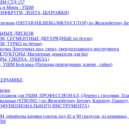
М СТД-157
А и Мини - УШМ
 ШЛИФКРУГИ, ЛЕНТА, ШАРОЖКИ)
(DISTAR/HILBERG/MKSS/CUTOP) по Железобетону, Бетону,
ЛЬНЫХ ДИСКОВ
, СЕГМЕНТНЫЕ ДВУХРЯДНЫЕ по бетону
 ТУРБО по бетону
и Ленточных пил, сверл, твердосплавного инструмента
ДУКТОРЫ, Магнитные держатели для бит
УРЫ, СВЕРЛА, ЗУБИЛА)
УШМ Болгарка (Патроны,переходники, ключи , гайки)
 КЕРАМИКЕ
резер
ом для УШМ, ПРОФЕССИОНАЛ, (Дерево с гвоздями, Пластик
ые (STRONG ) по Железобетону, Бетону, Кирпичу, Граниту, 
ОГОФУНКЦИОНАЛЬНОГО ИНСТРУМЕНТА)
тка кромки плиток под 45 и 90 градусов, из керамики, ке
ЕЛИ