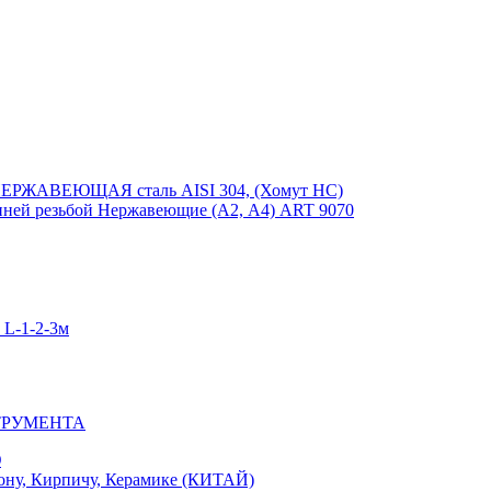
ЕРЖАВЕЮЩАЯ сталь AISI 304, (Хомут НС)
ей резьбой Нержавеющие (А2, А4) ART 9070
-1-2-3м
ТРУМЕНТА
Ю
у, Кирпичу, Керамике (КИТАЙ)