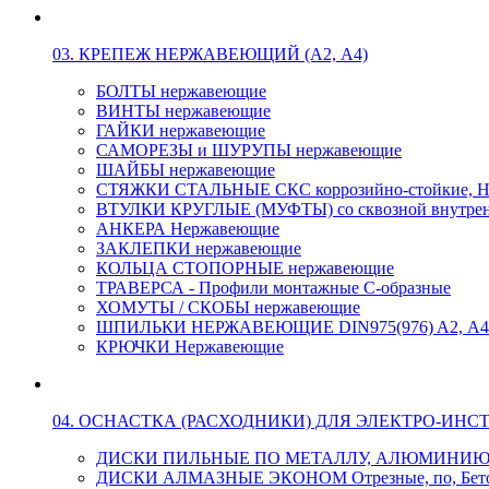
03. КРЕПЕЖ НЕРЖАВЕЮЩИЙ (А2, А4)
БОЛТЫ нержавеющие
ВИНТЫ нержавеющие
ГАЙКИ нержавеющие
САМОРЕЗЫ и ШУРУПЫ нержавеющие
ШАЙБЫ нержавеющие
СТЯЖКИ СТАЛЬНЫЕ СКС коррозийно-стойкие, Н
ВТУЛКИ КРУГЛЫЕ (МУФТЫ) со сквозной внутренн
АНКЕРА Нержавеющие
ЗАКЛЕПКИ нержавеющие
КОЛЬЦА СТОПОРНЫЕ нержавеющие
ТРАВЕРСА - Профили монтажные С-образные
ХОМУТЫ / СКОБЫ нержавеющие
ШПИЛЬКИ НЕРЖАВЕЮЩИЕ DIN975(976) A2, А4 L
КРЮЧКИ Нержавеющие
04. ОСНАСТКА (РАСХОДНИКИ) ДЛЯ ЭЛЕКТРО-ИНС
ДИСКИ ПИЛЬНЫЕ ПО МЕТАЛЛУ, АЛЮМИНИ
ДИСКИ АЛМАЗНЫЕ ЭКОНОМ Отрезные, по, Бетон