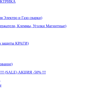
ЕКТРИКА
лектро и Газо сварки)
тели, Клеммы, Уголки Магнитные)
 защиты КРАГИ)
ование)
(SALE) АКЦИЯ -50% !!!
)
е