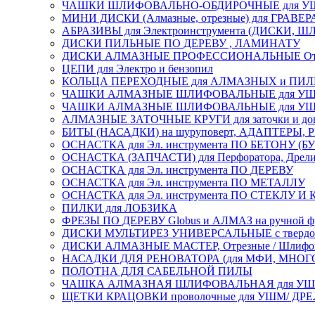
ЧАШКИ ШЛИФОВАЛЬНО-ОБДИРОЧНЫЕ для УШ
МИНИ ДИСКИ (Алмазные, отрезные) для ГРАВЕР
АБРАЗИВЫ для Электроинструмента (ДИСКИ,
ДИСКИ ПИЛЬНЫЕ ПО ДЕРЕВУ , ЛАМИНАТУ
ДИСКИ АЛМАЗНЫЕ ПРОФЕССИОНАЛЬНЫЕ Отрезные 
ЦЕПИ для Электро и бензопил
КОЛЬЦА ПЕРЕХОДНЫЕ для АЛМАЗНЫХ и ПИ
ЧАШКИ АЛМАЗНЫЕ ШЛИФОВАЛЬНЫЕ для УШМ
ЧАШКИ АЛМАЗНЫЕ ШЛИФОВАЛЬНЫЕ для УШМ,
АЛМАЗНЫЕ ЗАТОЧНЫЕ КРУГИ для заточки и доводк
БИТЫ (НАСАДКИ) на шуруповерт, АДАПТЕРЫ, РЕ
ОСНАСТКА для Эл. инструмента ПО БЕТОНУ (Б
ОСНАСТКА (ЗАПЧАСТИ) для Перфоратора, Дрели, 
ОСНАСТКА для Эл. инструмента ПО ДЕРЕВУ
ОСНАСТКА для Эл. инструмента ПО МЕТАЛЛУ
ОСНАСТКА для Эл. инструмента ПО СТЕКЛУ И
ПИЛКИ для ЛОБЗИКА
ФРЕЗЫ ПО ДЕРЕВУ Globus и АЛМАЗ на ручной ф
ДИСКИ МУЛЬТИРЕЗ УНИВЕРСАЛЬНЫЕ с твердосплав
ДИСКИ АЛМАЗНЫЕ МАСТЕР, Отрезные / Шлифовальн
НАСАДКИ ДЛЯ РЕНОВАТОРА (для МФИ, МН
ПОЛОТНА ДЛЯ САБЕЛЬНОЙ ПИЛЫ
ЧАШКА АЛМАЗНАЯ ШЛИФОВАЛЬНАЯ для УШМ, обрабо
ЩЕТКИ КРАЦОВКИ проволочные для УШМ/ ДР