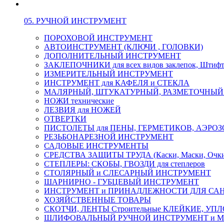
05. РУЧНОЙ ИНСТРУМЕНТ
ПОРОХОВОЙ ИНСТРУМЕНТ
АВТОИНСТРУМЕНТ (КЛЮЧИ , ГОЛОВКИ)
ДОПОЛНИТЕЛЬНЫЙ ИНСТРУМЕНТ
ЗАКЛЕПОЧНИКИ для всех видов заклепок, Штиф
ИЗМЕРИТЕЛЬНЫЙ ИНСТРУМЕНТ
ИНСТРУМЕНТ для КАФЕЛЯ и СТЕКЛА
МАЛЯРНЫЙ, ШТУКАТУРНЫЙ, РАЗМЕТОЧНЫЙ
НОЖИ технические
ЛЕЗВИЯ для НОЖЕЙ
ОТВЕРТКИ
ПИСТОЛЕТЫ для ПЕНЫ, ГЕРМЕТИКОВ, АЭР
РЕЗЬБОНАРЕЗНОЙ ИНСТРУМЕНТ
САДОВЫЕ ИНСТРУМЕНТЫ
СРЕДСТВА ЗАЩИТЫ ТРУДА (Каски, Маски, Очки, 
СТЕПЛЕРЫ: СКОБЫ, ГВОЗДИ для степлеров
СТОЛЯРНЫЙ и СЛЕСАРНЫЙ ИНСТРУМЕНТ
ШАРНИРНО - ГУБЦЕВЫЙ ИНСТРУМЕНТ
ИНСТРУМЕНТ и ПРИНАДЛЕЖНОСТИ ДЛЯ СА
ХОЗЯЙСТВЕННЫЕ ТОВАРЫ
СКОТЧИ, ЛЕНТЫ Строительные КЛЕЙКИЕ, У
ШЛИФОВАЛЬНЫЙ РУЧНОЙ ИНСТРУМЕНТ и 