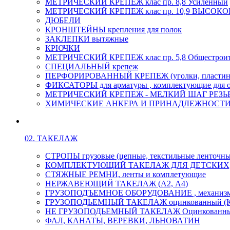
МЕТРИЧЕСКИЙ КРЕПЕЖ клас пр. 8,8 Усиленный
МЕТРИЧЕСКИЙ КРЕПЕЖ клас пр. 10,9 ВЫСО
ДЮБЕЛИ
КРОНШТЕЙНЫ крепления для полок
ЗАКЛЕПКИ вытяжные
КРЮЧКИ
МЕТРИЧЕСКИЙ КРЕПЕЖ клас пр. 5,8 Общестрои
СПЕЦИАЛЬНЫЙ крепеж
ПЕРФОРИРОВАННЫЙ КРЕПЕЖ (уголки, пластины
ФИКСАТОРЫ для арматуры , комплектующие для 
МЕТРИЧЕСКИЙ КРЕПЕЖ - МЕЛКИЙ ШАГ РЕЗЬБЫ,
ХИМИЧЕСКИЕ АНКЕРА И ПРИНАДЛЕЖНОСТИ
02. ТАКЕЛАЖ
СТРОПЫ грузовые (цепные, текстильные ленточны
КОМПЛЕКТУЮЩИЙ ТАКЕЛАЖ ДЛЯ ДЕТСКИХ
СТЯЖНЫЕ РЕМНИ, ленты и комплетующие
НЕРЖАВЕЮЩИЙ ТАКЕЛАЖ (А2, А4)
ГРУЗОПОДЪЕМНОЕ ОБОРУДОВАНИЕ , механиз
ГРУЗОПОДЬЕМНЫЙ ТАКЕЛАЖ оцинкованный (К
НЕ ГРУЗОПОДЬЕМНЫЙ ТАКЕЛАЖ Оцинкованн
ФАЛ, КАНАТЫ, ВЕРЕВКИ, ЛЬНОВАТИН