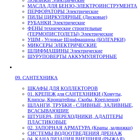
ЛОБЗИКИ Электрические
МАСЛА ДЛЯ БЕНЗО-ЭЛЕКТРОИНСТРУМЕНТА
ПЕРФОРАТОРЫ Электрические
ПИЛЫ ЦИРКУЛЯРНЫЕ (Дисковые)
РУБАНКИ Электрические
ФЕНЫ технические строительные
(ТЕРМОПИСТОЛЕТЫ) Электрические
УШМ - Угловые Шлифмашины (БОЛГАРКИ)
МИКСЕРЫ ЭЛЕКТРИЧЕСКИЕ
ШЛИФМАШИНЫ Электрические
ШУРУПОВЕРТЫ АККУМУЛЯТОРНЫЕ
09. САНТЕХНИКА
ШКАФЫ ДЛЯ КОЛЛЕКТОРОВ
01. КРЕПЕЖ для САНТЕХНИКИ (Хомуты,
Клипсы, Кронштейны, Скобы, Крепления)
ШЛАНГИ, ТРУБКИ - СЛИВНЫЕ, ЗАЛИВНЫЕ,
ВСАСЫВАЮЩИЕ
ШТУЦЕРА, ПЕРЕХОДНИКИ, АДАПТЕРЫ
ПЛАСТИКОВЫЕ
02. ЗАПОРНАЯ АРМАТУРА (Краны ,задвижки)
СИСТЕМЫ ВОДООТВЕДЕНИЯ ДРЕНАЖ
04. КАНАЛИЗАЦИЯ ВНЕШНЯЯ (РЫЖАЯ)