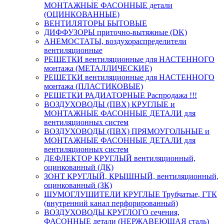
МОНТАЖНЫЕ ФАСОННЫЕ детали
(ОЦИНКОВАННЫЕ)
ВЕНТИЛЯТОРЫ БЫТОВЫЕ
ДИФФУЗОРЫ приточно-вытяжные (DK)
АНЕМОСТАТЫ, воздухораспределители
вентиляционные
РЕШЕТКИ вентиляционные для НАСТЕННОГО
монтажа (МЕТАЛЛИЧЕСКИЕ)
РЕШЕТКИ вентиляционные для НАСТЕННОГО
монтажа (ПЛАСТИКОВЫЕ)
РЕШЕТКИ РАДИАТОРНЫЕ Распродажа !!!
ВОЗДУХОВОДЫ (ПВХ) КРУГЛЫЕ и
МОНТАЖНЫЕ ФАСОННЫЕ ДЕТАЛИ для
вентиляционных систем
ВОЗДУХОВОДЫ (ПВХ) ПРЯМОУГОЛЬНЫЕ и
МОНТАЖНЫЕ ФАСОННЫЕ ДЕТАЛИ для
вентиляционных систем
ДЕФЛЕКТОР КРУГЛЫЙ вентиляционный,
оцинкованный (ДК)
ЗОНТ КРУГЛЫЙ, КРЫШНЫЙ, вентиляционный,
оцинкованный (ЗК)
ШУМОГЛУШИТЕЛИ КРУГЛЫЕ Трубчатые, ГТК
(внутренний канал перфорированный)
ВОЗДУХОВОДЫ КРУГЛОГО сечения,
ФАСОННЫЕ детали (НЕРЖАВЕЮЩАЯ сталь)