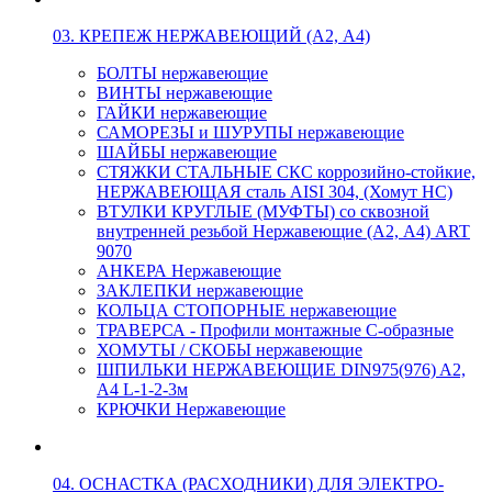
03. КРЕПЕЖ НЕРЖАВЕЮЩИЙ (А2, А4)
БОЛТЫ нержавеющие
ВИНТЫ нержавеющие
ГАЙКИ нержавеющие
САМОРЕЗЫ и ШУРУПЫ нержавеющие
ШАЙБЫ нержавеющие
СТЯЖКИ СТАЛЬНЫЕ СКС коррозийно-стойкие,
НЕРЖАВЕЮЩАЯ сталь AISI 304, (Хомут НС)
ВТУЛКИ КРУГЛЫЕ (МУФТЫ) со сквозной
внутренней резьбой Нержавеющие (А2, А4) ART
9070
АНКЕРА Нержавеющие
ЗАКЛЕПКИ нержавеющие
КОЛЬЦА СТОПОРНЫЕ нержавеющие
ТРАВЕРСА - Профили монтажные С-образные
ХОМУТЫ / СКОБЫ нержавеющие
ШПИЛЬКИ НЕРЖАВЕЮЩИЕ DIN975(976) A2,
А4 L-1-2-3м
КРЮЧКИ Нержавеющие
04. ОСНАСТКА (РАСХОДНИКИ) ДЛЯ ЭЛЕКТРО-