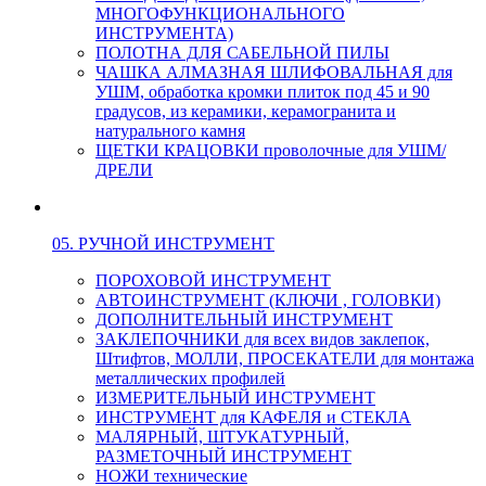
МНОГОФУНКЦИОНАЛЬНОГО
ИНСТРУМЕНТА)
ПОЛОТНА ДЛЯ САБЕЛЬНОЙ ПИЛЫ
ЧАШКА АЛМАЗНАЯ ШЛИФОВАЛЬНАЯ для
УШМ, обработка кромки плиток под 45 и 90
градусов, из керамики, керамогранита и
натурального камня
ЩЕТКИ КРАЦОВКИ проволочные для УШМ/
ДРЕЛИ
05. РУЧНОЙ ИНСТРУМЕНТ
ПОРОХОВОЙ ИНСТРУМЕНТ
АВТОИНСТРУМЕНТ (КЛЮЧИ , ГОЛОВКИ)
ДОПОЛНИТЕЛЬНЫЙ ИНСТРУМЕНТ
ЗАКЛЕПОЧНИКИ для всех видов заклепок,
Штифтов, МОЛЛИ, ПРОСЕКАТЕЛИ для монтажа
металлических профилей
ИЗМЕРИТЕЛЬНЫЙ ИНСТРУМЕНТ
ИНСТРУМЕНТ для КАФЕЛЯ и СТЕКЛА
МАЛЯРНЫЙ, ШТУКАТУРНЫЙ,
РАЗМЕТОЧНЫЙ ИНСТРУМЕНТ
НОЖИ технические