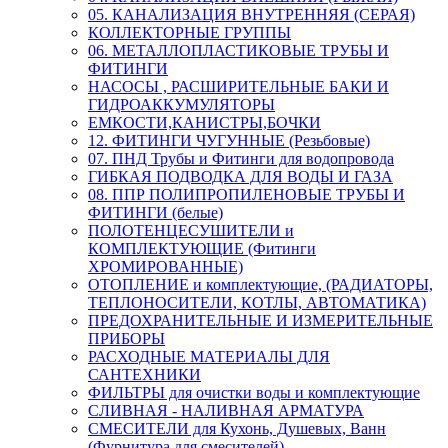
05. КАНАЛИЗАЦИЯ ВНУТРЕННЯЯ (СЕРАЯ)
КОЛЛЕКТОРНЫЕ ГРУППЫ
06. МЕТАЛЛОПЛАСТИКОВЫЕ ТРУБЫ И
ФИТИНГИ
НАСОСЫ , РАСШИРИТЕЛЬНЫЕ БАКИ И
ГИДРОАККУМУЛЯТОРЫ
ЕМКОСТИ,КАНИСТРЫ,БОЧКИ
12. ФИТИНГИ ЧУГУННЫЕ (Резьбовые)
07. ПНД Трубы и Фитинги для водопровода
ГИБКАЯ ПОДВОДКА ДЛЯ ВОДЫ И ГАЗА
08. ППР ПОЛИПРОПИЛЕНОВЫЕ ТРУБЫ И
ФИТИНГИ (белые)
ПОЛОТЕНЦЕСУШИТЕЛИ и
КОМПЛЕКТУЮЩИЕ (Фитинги
ХРОМИРОВАННЫЕ)
ОТОПЛЕНИЕ и комплектующие, (РАДИАТОРЫ,
ТЕПЛОНОСИТЕЛИ, КОТЛЫ, АВТОМАТИКА)
ПРЕДОХРАНИТЕЛЬНЫЕ И ИЗМЕРИТЕЛЬНЫЕ
ПРИБОРЫ
РАСХОДНЫЕ МАТЕРИАЛЫ ДЛЯ
САНТЕХНИКИ
ФИЛЬТРЫ для очистки воды и комплектующие
СЛИВНАЯ - НАЛИВНАЯ АРМАТУРА
СМЕСИТЕЛИ для Кухонь, Душевых, Ванн
(Фурнитура для смесителей)