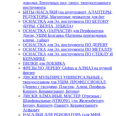
доводки Ленточных пил, сверл, твердосплавного
инструмента
БИТЫ (НАСАДКИ) на шуруповерт, АДАПТЕРЫ,
РЕДУКТОРЫ, Магнитные держатели для бит
ОСНАСТКА для Эл. инструмента ПО БЕТОНУ
(БУРЫ, СВЕРЛА, ЗУБИЛА)
ОСНАСТКА (ЗАПЧАСТИ) для Перфоратора,
Дрели, УШМ Болгарка (Патроны,переходники,
ключи , гайки)
ОСНАСТКА для Эл. инструмента ПО ДЕРЕВУ
ОСНАСТКА для Эл. инструмента ПО МЕТАЛЛУ
ОСНАСТКА для Эл. инструмента ПО СТЕКЛУ И
КЕРАМИКЕ
ПИЛКИ для ЛОБЗИКА
ФРЕЗЫ ПО ДЕРЕВУ Globus и АЛМАЗ на ручной
фрезер
ДИСКИ МУЛЬТИРЕЗ УНИВЕРСАЛЬНЫЕ с
твердосплавом для УШМ, ПРОФЕССИОНАЛ,
(Дерево с гвоздями, Пластик, Алюм. Профиль,
Кирпич, Керамогранит, Бетона)
ДИСКИ АЛМАЗНЫЕ МАСТЕР, Отрезные /
Шлифовальные (STRONG ) по Железобетону,
Бетону, Кирпичу, Граниту, Керамограниту,
Асфальту
НАСАДКИ ДЛЯ РЕНОВАТОРА (для МФИ,