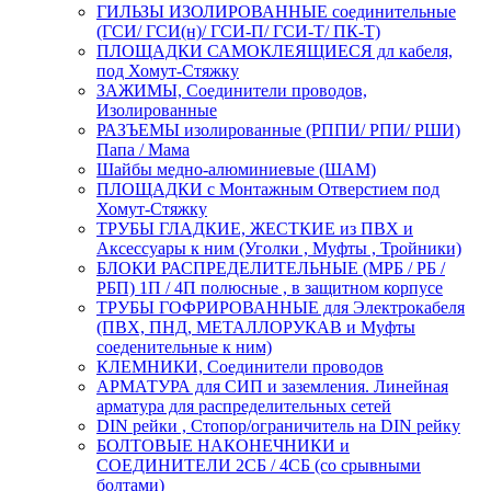
ГИЛЬЗЫ ИЗОЛИРОВАННЫЕ соединительные
(ГСИ/ ГСИ(н)/ ГСИ-П/ ГСИ-Т/ ПК-Т)
ПЛОЩАДКИ САМОКЛЕЯЩИЕСЯ дл кабеля,
под Хомут-Стяжку
ЗАЖИМЫ, Соединители проводов,
Изолированные
РАЗЪЕМЫ изолированные (РППИ/ РПИ/ РШИ)
Папа / Мама
Шайбы медно-алюминиевые (ШАМ)
ПЛОЩАДКИ с Монтажным Отверстием под
Хомут-Стяжку
ТРУБЫ ГЛАДКИЕ, ЖЕСТКИЕ из ПВХ и
Аксессуары к ним (Уголки , Муфты , Тройники)
БЛОКИ РАСПРЕДЕЛИТЕЛЬНЫЕ (МРБ / РБ /
РБП) 1П / 4П полюсные , в защитном корпусе
ТРУБЫ ГОФРИРОВАННЫЕ для Электрокабеля
(ПВХ, ПНД, МЕТАЛЛОРУКАВ и Муфты
соеденительные к ним)
КЛЕМНИКИ, Соединители проводов
АРМАТУРА для СИП и заземления. Линейная
арматура для распределительных сетей
DIN рейки , Стопор/ограничитель на DIN рейку
БОЛТОВЫЕ НАКОНЕЧНИКИ и
СОЕДИНИТЕЛИ 2СБ / 4СБ (со срывными
болтами)