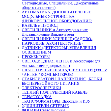
Светодиодные, Специальные, Декоративные,
общего назначения)
АВТОМАТИКА, ДОПОЛНИТЕЛЬНЫЕ
МОДУЛЬНЫЕ УСТРОЙСТВА
(НИЗКОВОЛЬТНОЕ ОБОРУДОВАНИЕ)
КАБЕЛЬ и ПРОВОД
СВЕТИЛЬНИКИ и Аксессуары к ним:
Дистанционные Выключатели
СВЕТИЛЬНИКИ УЛИЧНЫЕ (САДОВО-
ПАРКОВЫЕ, АРХИТЕКТУРНЫЕ)
ДАТЧИКИ (ДЕТЕКТОРЫ) УПРАВЛЕНИЯ
ОСВЕЩЕНИЕМ
ПРОЖЕКТОРЫ
СВЕТОДИОДНАЯ ЛЕНТА и Аксессуары для
монтажа светодиодных лент
СЛАБОТОЧНЫЕ ПРИНАДЛЕЖНОСТИ (для TV
/ АНТЕН / КОМПЬЮТЕРОВ)
СТАБИЛИЗАТОРЫ НАПРЯЖЕНИЯ , БЛОКИ
БЕСПЕРЕБОЙНОГО ПИТАНИЯ
ЭЛЕКТРОСЧЕТЧИКИ
ТЕПЛЫЙ ПОЛ, ГРЕЮЩИЙ КАБЕЛЬ
ТЕРМОУСАДКА
ТРАНСФОРМАТОРЫ, Дроссели и ИЗУ
УДЛИНИТЕЛИ СЕТЕВЫЕ
ФОНАРИ Светодиодные