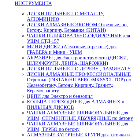
ИНСТРУМЕНТА
ДИСКИ ПИЛЬНЫЕ ПО МЕТАЛЛУ,
АЛЮМИНИЮ
ДИСКИ АЛМАЗНЫЕ ЭКОНОМ Отрезные, по,
Бетону, Кирпичу, Керамике (КИТАЙ)
ЧАШКИ ШЛИФОВАЛЬНО-ОБДИРОЧНЫЕ для
УШМ СТД-157
МИНИ ДИСКИ (Алмазные, отрезные) для
ГРАВЕРА и Мини - УШМ
АБРАЗИВЫ для Электроинструмента (ДИСКИ,
ШЛИФКРУГИ, ЛЕНТА, ШАРОЖКИ)
ДИСКИ ПИЛЬНЫЕ ПО ДЕРЕВУ , ЛАМИНАТУ
ДИСКИ АЛМАЗНЫЕ ПРОФЕССИОНАЛЬНЫЕ
Отрезные (DISTAR/HILBERG/MKSS/CUTOP) по
Железобетону, Бетону, Кирпичу, Граниту,
Керамограниту
ЦЕПИ для Электро и бензопил
КОЛЬЦА ПЕРЕХОДНЫЕ для АЛМАЗНЫХ и
ПИЛЬНЫХ ДИСКОВ
ЧАШКИ АЛМАЗНЫЕ ШЛИФОВАЛЬНЫЕ для
УШМ, СЕГМЕНТНЫЕ ДВУХРЯДНЫЕ по бетону
ЧАШКИ АЛМАЗНЫЕ ШЛИФОВАЛЬНЫЕ для
УШМ, ТУРБО по бетону
АЛМАЗНЫЕ ЗАТОЧНЫЕ КРУГИ для заточки и