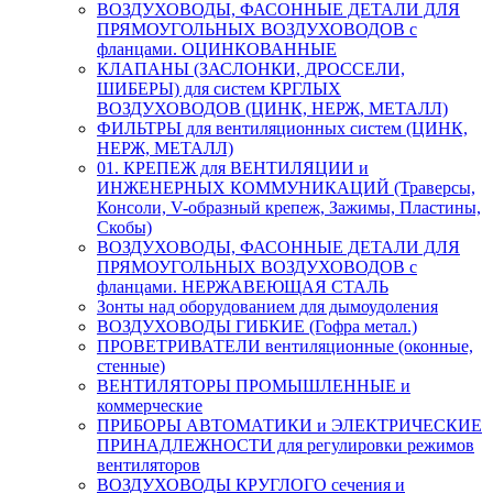
ВОЗДУХОВОДЫ, ФАСОННЫЕ ДЕТАЛИ ДЛЯ
ПРЯМОУГОЛЬНЫХ ВОЗДУХОВОДОВ с
фланцами. ОЦИНКОВАННЫЕ
КЛАПАНЫ (ЗАСЛОНКИ, ДРОССЕЛИ,
ШИБЕРЫ) для систем КРГЛЫХ
ВОЗДУХОВОДОВ (ЦИНК, НЕРЖ, МЕТАЛЛ)
ФИЛЬТРЫ для вентиляционных систем (ЦИНК,
НЕРЖ, МЕТАЛЛ)
01. КРЕПЕЖ для ВЕНТИЛЯЦИИ и
ИНЖЕНЕРНЫХ КОММУНИКАЦИЙ (Траверсы,
Консоли, V-образный крепеж, Зажимы, Пластины,
Скобы)
ВОЗДУХОВОДЫ, ФАСОННЫЕ ДЕТАЛИ ДЛЯ
ПРЯМОУГОЛЬНЫХ ВОЗДУХОВОДОВ с
фланцами. НЕРЖАВЕЮЩАЯ СТАЛЬ
Зонты над оборудованием для дымоудоления
ВОЗДУХОВОДЫ ГИБКИЕ (Гофра метал.)
ПРОВЕТРИВАТЕЛИ вентиляционные (оконные,
стенные)
ВЕНТИЛЯТОРЫ ПРОМЫШЛЕННЫЕ и
коммерческие
ПРИБОРЫ АВТОМАТИКИ и ЭЛЕКТРИЧЕСКИЕ
ПРИНАДЛЕЖНОСТИ для регулировки режимов
вентиляторов
ВОЗДУХОВОДЫ КРУГЛОГО сечения и