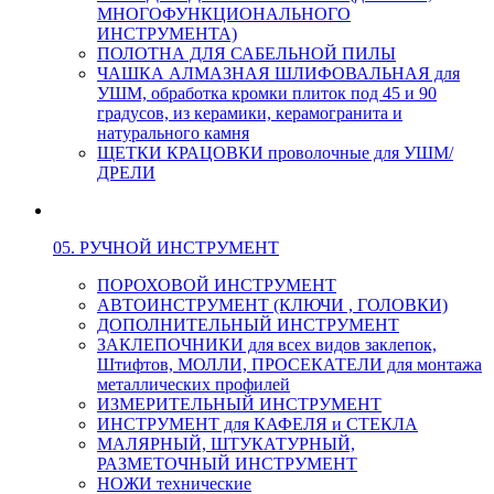
МНОГОФУНКЦИОНАЛЬНОГО
ИНСТРУМЕНТА)
ПОЛОТНА ДЛЯ САБЕЛЬНОЙ ПИЛЫ
ЧАШКА АЛМАЗНАЯ ШЛИФОВАЛЬНАЯ для
УШМ, обработка кромки плиток под 45 и 90
градусов, из керамики, керамогранита и
натурального камня
ЩЕТКИ КРАЦОВКИ проволочные для УШМ/
ДРЕЛИ
05. РУЧНОЙ ИНСТРУМЕНТ
ПОРОХОВОЙ ИНСТРУМЕНТ
АВТОИНСТРУМЕНТ (КЛЮЧИ , ГОЛОВКИ)
ДОПОЛНИТЕЛЬНЫЙ ИНСТРУМЕНТ
ЗАКЛЕПОЧНИКИ для всех видов заклепок,
Штифтов, МОЛЛИ, ПРОСЕКАТЕЛИ для монтажа
металлических профилей
ИЗМЕРИТЕЛЬНЫЙ ИНСТРУМЕНТ
ИНСТРУМЕНТ для КАФЕЛЯ и СТЕКЛА
МАЛЯРНЫЙ, ШТУКАТУРНЫЙ,
РАЗМЕТОЧНЫЙ ИНСТРУМЕНТ
НОЖИ технические