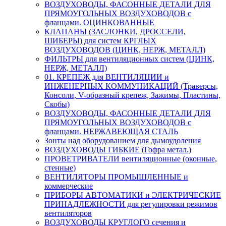
ВОЗДУХОВОДЫ, ФАСОННЫЕ ДЕТАЛИ ДЛЯ
ПРЯМОУГОЛЬНЫХ ВОЗДУХОВОДОВ с
фланцами. ОЦИНКОВАННЫЕ
КЛАПАНЫ (ЗАСЛОНКИ, ДРОССЕЛИ,
ШИБЕРЫ) для систем КРГЛЫХ
ВОЗДУХОВОДОВ (ЦИНК, НЕРЖ, МЕТАЛЛ)
ФИЛЬТРЫ для вентиляционных систем (ЦИНК,
НЕРЖ, МЕТАЛЛ)
01. КРЕПЕЖ для ВЕНТИЛЯЦИИ и
ИНЖЕНЕРНЫХ КОММУНИКАЦИЙ (Траверсы,
Консоли, V-образный крепеж, Зажимы, Пластины,
Скобы)
ВОЗДУХОВОДЫ, ФАСОННЫЕ ДЕТАЛИ ДЛЯ
ПРЯМОУГОЛЬНЫХ ВОЗДУХОВОДОВ с
фланцами. НЕРЖАВЕЮЩАЯ СТАЛЬ
Зонты над оборудованием для дымоудоления
ВОЗДУХОВОДЫ ГИБКИЕ (Гофра метал.)
ПРОВЕТРИВАТЕЛИ вентиляционные (оконные,
стенные)
ВЕНТИЛЯТОРЫ ПРОМЫШЛЕННЫЕ и
коммерческие
ПРИБОРЫ АВТОМАТИКИ и ЭЛЕКТРИЧЕСКИЕ
ПРИНАДЛЕЖНОСТИ для регулировки режимов
вентиляторов
ВОЗДУХОВОДЫ КРУГЛОГО сечения и