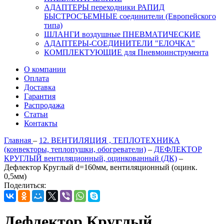
АДАПТЕРЫ переходники РАПИД
БЫСТРОСЪЕМНЫЕ соединители (Европейского
типа)
ШЛАНГИ воздушные ПНЕВМАТИЧЕСКИЕ
АДАПТЕРЫ-СОЕДИНИТЕЛИ "ЕЛОЧКА"
КОМПЛЕКТУЮЩИЕ для Пневмоинструмента
О компании
Оплата
Доставка
Гарантия
Распродажа
Статьи
Контакты
Главная
–
12. ВЕНТИЛЯЦИЯ , ТЕПЛОТЕХНИКА
(конвекторы, теплопушки, обогреватели)
–
ДЕФЛЕКТОР
КРУГЛЫЙ вентиляционный, оцинкованный (ДК)
–
Дефлектор Круглый d=160мм, вентиляционный (оцинк.
0,5мм)
Поделиться:
Дефлектор Круглый