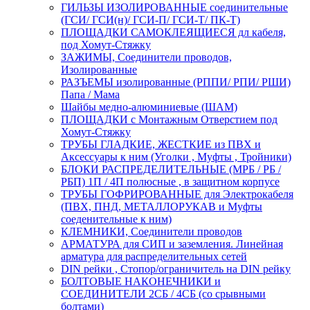
ГИЛЬЗЫ ИЗОЛИРОВАННЫЕ соединительные
(ГСИ/ ГСИ(н)/ ГСИ-П/ ГСИ-Т/ ПК-Т)
ПЛОЩАДКИ САМОКЛЕЯЩИЕСЯ дл кабеля,
под Хомут-Стяжку
ЗАЖИМЫ, Соединители проводов,
Изолированные
РАЗЪЕМЫ изолированные (РППИ/ РПИ/ РШИ)
Папа / Мама
Шайбы медно-алюминиевые (ШАМ)
ПЛОЩАДКИ с Монтажным Отверстием под
Хомут-Стяжку
ТРУБЫ ГЛАДКИЕ, ЖЕСТКИЕ из ПВХ и
Аксессуары к ним (Уголки , Муфты , Тройники)
БЛОКИ РАСПРЕДЕЛИТЕЛЬНЫЕ (МРБ / РБ /
РБП) 1П / 4П полюсные , в защитном корпусе
ТРУБЫ ГОФРИРОВАННЫЕ для Электрокабеля
(ПВХ, ПНД, МЕТАЛЛОРУКАВ и Муфты
соеденительные к ним)
КЛЕМНИКИ, Соединители проводов
АРМАТУРА для СИП и заземления. Линейная
арматура для распределительных сетей
DIN рейки , Стопор/ограничитель на DIN рейку
БОЛТОВЫЕ НАКОНЕЧНИКИ и
СОЕДИНИТЕЛИ 2СБ / 4СБ (со срывными
болтами)