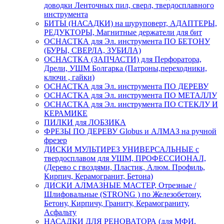
доводки Ленточных пил, сверл, твердосплавного
инструмента
БИТЫ (НАСАДКИ) на шуруповерт, АДАПТЕРЫ,
РЕДУКТОРЫ, Магнитные держатели для бит
ОСНАСТКА для Эл. инструмента ПО БЕТОНУ
(БУРЫ, СВЕРЛА, ЗУБИЛА)
ОСНАСТКА (ЗАПЧАСТИ) для Перфоратора,
Дрели, УШМ Болгарка (Патроны,переходники,
ключи , гайки)
ОСНАСТКА для Эл. инструмента ПО ДЕРЕВУ
ОСНАСТКА для Эл. инструмента ПО МЕТАЛЛУ
ОСНАСТКА для Эл. инструмента ПО СТЕКЛУ И
КЕРАМИКЕ
ПИЛКИ для ЛОБЗИКА
ФРЕЗЫ ПО ДЕРЕВУ Globus и АЛМАЗ на ручной
фрезер
ДИСКИ МУЛЬТИРЕЗ УНИВЕРСАЛЬНЫЕ с
твердосплавом для УШМ, ПРОФЕССИОНАЛ,
(Дерево с гвоздями, Пластик, Алюм. Профиль,
Кирпич, Керамогранит, Бетона)
ДИСКИ АЛМАЗНЫЕ МАСТЕР, Отрезные /
Шлифовальные (STRONG ) по Железобетону,
Бетону, Кирпичу, Граниту, Керамограниту,
Асфальту
НАСАДКИ ДЛЯ РЕНОВАТОРА (для МФИ,