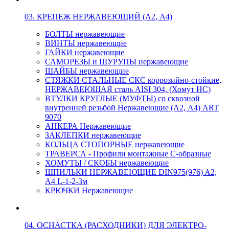
03. КРЕПЕЖ НЕРЖАВЕЮЩИЙ (А2, А4)
БОЛТЫ нержавеющие
ВИНТЫ нержавеющие
ГАЙКИ нержавеющие
САМОРЕЗЫ и ШУРУПЫ нержавеющие
ШАЙБЫ нержавеющие
СТЯЖКИ СТАЛЬНЫЕ СКС коррозийно-стойкие,
НЕРЖАВЕЮЩАЯ сталь AISI 304, (Хомут НС)
ВТУЛКИ КРУГЛЫЕ (МУФТЫ) со сквозной
внутренней резьбой Нержавеющие (А2, А4) ART
9070
АНКЕРА Нержавеющие
ЗАКЛЕПКИ нержавеющие
КОЛЬЦА СТОПОРНЫЕ нержавеющие
ТРАВЕРСА - Профили монтажные С-образные
ХОМУТЫ / СКОБЫ нержавеющие
ШПИЛЬКИ НЕРЖАВЕЮЩИЕ DIN975(976) A2,
А4 L-1-2-3м
КРЮЧКИ Нержавеющие
04. ОСНАСТКА (РАСХОДНИКИ) ДЛЯ ЭЛЕКТРО-