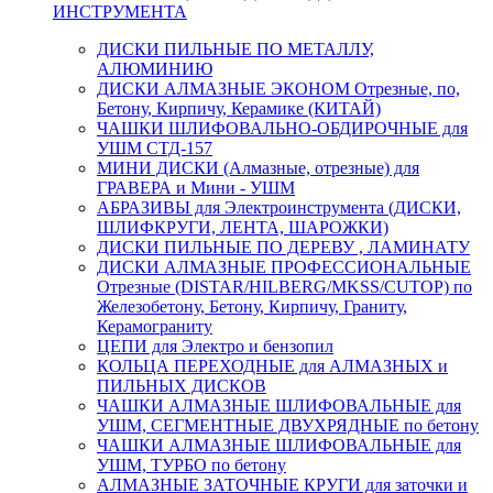
ИНСТРУМЕНТА
ДИСКИ ПИЛЬНЫЕ ПО МЕТАЛЛУ,
АЛЮМИНИЮ
ДИСКИ АЛМАЗНЫЕ ЭКОНОМ Отрезные, по,
Бетону, Кирпичу, Керамике (КИТАЙ)
ЧАШКИ ШЛИФОВАЛЬНО-ОБДИРОЧНЫЕ для
УШМ СТД-157
МИНИ ДИСКИ (Алмазные, отрезные) для
ГРАВЕРА и Мини - УШМ
АБРАЗИВЫ для Электроинструмента (ДИСКИ,
ШЛИФКРУГИ, ЛЕНТА, ШАРОЖКИ)
ДИСКИ ПИЛЬНЫЕ ПО ДЕРЕВУ , ЛАМИНАТУ
ДИСКИ АЛМАЗНЫЕ ПРОФЕССИОНАЛЬНЫЕ
Отрезные (DISTAR/HILBERG/MKSS/CUTOP) по
Железобетону, Бетону, Кирпичу, Граниту,
Керамограниту
ЦЕПИ для Электро и бензопил
КОЛЬЦА ПЕРЕХОДНЫЕ для АЛМАЗНЫХ и
ПИЛЬНЫХ ДИСКОВ
ЧАШКИ АЛМАЗНЫЕ ШЛИФОВАЛЬНЫЕ для
УШМ, СЕГМЕНТНЫЕ ДВУХРЯДНЫЕ по бетону
ЧАШКИ АЛМАЗНЫЕ ШЛИФОВАЛЬНЫЕ для
УШМ, ТУРБО по бетону
АЛМАЗНЫЕ ЗАТОЧНЫЕ КРУГИ для заточки и