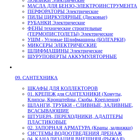
ЛОБЗИКИ Электрические
МАСЛА ДЛЯ БЕНЗО-ЭЛЕКТРОИНСТРУМЕНТА
ПЕРФОРАТОРЫ Электрические
ПИЛЫ ЦИРКУЛЯРНЫЕ (Дисковые)
РУБАНКИ Электрические
ФЕНЫ технические строительные
(ТЕРМОПИСТОЛЕТЫ) Электрические
УШМ - Угловые Шлифмашины (БОЛГАРКИ)
МИКСЕРЫ ЭЛЕКТРИЧЕСКИЕ
ШЛИФМАШИНЫ Электрические
ШУРУПОВЕРТЫ АККУМУЛЯТОРНЫЕ
09. САНТЕХНИКА
ШКАФЫ ДЛЯ КОЛЛЕКТОРОВ
01. КРЕПЕЖ для САНТЕХНИКИ (Хомуты,
Клипсы, Кронштейны, Скобы, Крепления)
ШЛАНГИ, ТРУБКИ - СЛИВНЫЕ, ЗАЛИВНЫЕ,
ВСАСЫВАЮЩИЕ
ШТУЦЕРА, ПЕРЕХОДНИКИ, АДАПТЕРЫ
ПЛАСТИКОВЫЕ
02. ЗАПОРНАЯ АРМАТУРА (Краны ,задвижки)
СИСТЕМЫ ВОДООТВЕДЕНИЯ ДРЕНАЖ
04. КАНАЛИЗАЦИЯ ВНЕШНЯЯ (РЫЖАЯ)