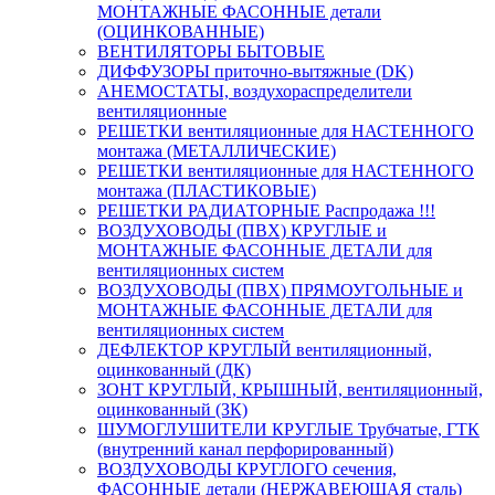
МОНТАЖНЫЕ ФАСОННЫЕ детали
(ОЦИНКОВАННЫЕ)
ВЕНТИЛЯТОРЫ БЫТОВЫЕ
ДИФФУЗОРЫ приточно-вытяжные (DK)
АНЕМОСТАТЫ, воздухораспределители
вентиляционные
РЕШЕТКИ вентиляционные для НАСТЕННОГО
монтажа (МЕТАЛЛИЧЕСКИЕ)
РЕШЕТКИ вентиляционные для НАСТЕННОГО
монтажа (ПЛАСТИКОВЫЕ)
РЕШЕТКИ РАДИАТОРНЫЕ Распродажа !!!
ВОЗДУХОВОДЫ (ПВХ) КРУГЛЫЕ и
МОНТАЖНЫЕ ФАСОННЫЕ ДЕТАЛИ для
вентиляционных систем
ВОЗДУХОВОДЫ (ПВХ) ПРЯМОУГОЛЬНЫЕ и
МОНТАЖНЫЕ ФАСОННЫЕ ДЕТАЛИ для
вентиляционных систем
ДЕФЛЕКТОР КРУГЛЫЙ вентиляционный,
оцинкованный (ДК)
ЗОНТ КРУГЛЫЙ, КРЫШНЫЙ, вентиляционный,
оцинкованный (ЗК)
ШУМОГЛУШИТЕЛИ КРУГЛЫЕ Трубчатые, ГТК
(внутренний канал перфорированный)
ВОЗДУХОВОДЫ КРУГЛОГО сечения,
ФАСОННЫЕ детали (НЕРЖАВЕЮЩАЯ сталь)