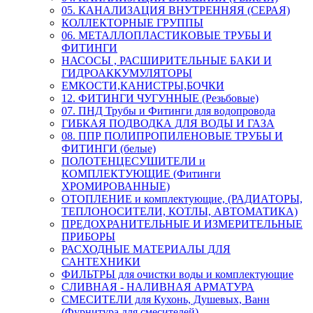
05. КАНАЛИЗАЦИЯ ВНУТРЕННЯЯ (СЕРАЯ)
КОЛЛЕКТОРНЫЕ ГРУППЫ
06. МЕТАЛЛОПЛАСТИКОВЫЕ ТРУБЫ И
ФИТИНГИ
НАСОСЫ , РАСШИРИТЕЛЬНЫЕ БАКИ И
ГИДРОАККУМУЛЯТОРЫ
ЕМКОСТИ,КАНИСТРЫ,БОЧКИ
12. ФИТИНГИ ЧУГУННЫЕ (Резьбовые)
07. ПНД Трубы и Фитинги для водопровода
ГИБКАЯ ПОДВОДКА ДЛЯ ВОДЫ И ГАЗА
08. ППР ПОЛИПРОПИЛЕНОВЫЕ ТРУБЫ И
ФИТИНГИ (белые)
ПОЛОТЕНЦЕСУШИТЕЛИ и
КОМПЛЕКТУЮЩИЕ (Фитинги
ХРОМИРОВАННЫЕ)
ОТОПЛЕНИЕ и комплектующие, (РАДИАТОРЫ,
ТЕПЛОНОСИТЕЛИ, КОТЛЫ, АВТОМАТИКА)
ПРЕДОХРАНИТЕЛЬНЫЕ И ИЗМЕРИТЕЛЬНЫЕ
ПРИБОРЫ
РАСХОДНЫЕ МАТЕРИАЛЫ ДЛЯ
САНТЕХНИКИ
ФИЛЬТРЫ для очистки воды и комплектующие
СЛИВНАЯ - НАЛИВНАЯ АРМАТУРА
СМЕСИТЕЛИ для Кухонь, Душевых, Ванн
(Фурнитура для смесителей)