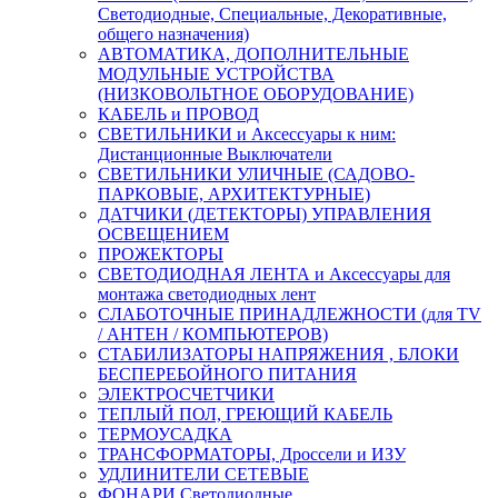
Светодиодные, Специальные, Декоративные,
общего назначения)
АВТОМАТИКА, ДОПОЛНИТЕЛЬНЫЕ
МОДУЛЬНЫЕ УСТРОЙСТВА
(НИЗКОВОЛЬТНОЕ ОБОРУДОВАНИЕ)
КАБЕЛЬ и ПРОВОД
СВЕТИЛЬНИКИ и Аксессуары к ним:
Дистанционные Выключатели
СВЕТИЛЬНИКИ УЛИЧНЫЕ (САДОВО-
ПАРКОВЫЕ, АРХИТЕКТУРНЫЕ)
ДАТЧИКИ (ДЕТЕКТОРЫ) УПРАВЛЕНИЯ
ОСВЕЩЕНИЕМ
ПРОЖЕКТОРЫ
СВЕТОДИОДНАЯ ЛЕНТА и Аксессуары для
монтажа светодиодных лент
СЛАБОТОЧНЫЕ ПРИНАДЛЕЖНОСТИ (для TV
/ АНТЕН / КОМПЬЮТЕРОВ)
СТАБИЛИЗАТОРЫ НАПРЯЖЕНИЯ , БЛОКИ
БЕСПЕРЕБОЙНОГО ПИТАНИЯ
ЭЛЕКТРОСЧЕТЧИКИ
ТЕПЛЫЙ ПОЛ, ГРЕЮЩИЙ КАБЕЛЬ
ТЕРМОУСАДКА
ТРАНСФОРМАТОРЫ, Дроссели и ИЗУ
УДЛИНИТЕЛИ СЕТЕВЫЕ
ФОНАРИ Светодиодные