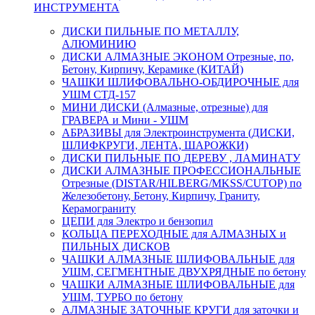
ИНСТРУМЕНТА
ДИСКИ ПИЛЬНЫЕ ПО МЕТАЛЛУ,
АЛЮМИНИЮ
ДИСКИ АЛМАЗНЫЕ ЭКОНОМ Отрезные, по,
Бетону, Кирпичу, Керамике (КИТАЙ)
ЧАШКИ ШЛИФОВАЛЬНО-ОБДИРОЧНЫЕ для
УШМ СТД-157
МИНИ ДИСКИ (Алмазные, отрезные) для
ГРАВЕРА и Мини - УШМ
АБРАЗИВЫ для Электроинструмента (ДИСКИ,
ШЛИФКРУГИ, ЛЕНТА, ШАРОЖКИ)
ДИСКИ ПИЛЬНЫЕ ПО ДЕРЕВУ , ЛАМИНАТУ
ДИСКИ АЛМАЗНЫЕ ПРОФЕССИОНАЛЬНЫЕ
Отрезные (DISTAR/HILBERG/MKSS/CUTOP) по
Железобетону, Бетону, Кирпичу, Граниту,
Керамограниту
ЦЕПИ для Электро и бензопил
КОЛЬЦА ПЕРЕХОДНЫЕ для АЛМАЗНЫХ и
ПИЛЬНЫХ ДИСКОВ
ЧАШКИ АЛМАЗНЫЕ ШЛИФОВАЛЬНЫЕ для
УШМ, СЕГМЕНТНЫЕ ДВУХРЯДНЫЕ по бетону
ЧАШКИ АЛМАЗНЫЕ ШЛИФОВАЛЬНЫЕ для
УШМ, ТУРБО по бетону
АЛМАЗНЫЕ ЗАТОЧНЫЕ КРУГИ для заточки и