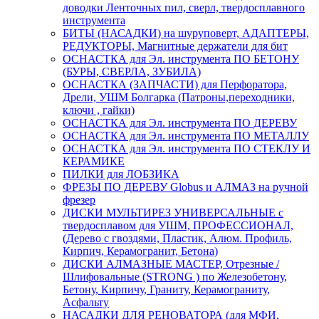
доводки Ленточных пил, сверл, твердосплавного
инструмента
БИТЫ (НАСАДКИ) на шуруповерт, АДАПТЕРЫ,
РЕДУКТОРЫ, Магнитные держатели для бит
ОСНАСТКА для Эл. инструмента ПО БЕТОНУ
(БУРЫ, СВЕРЛА, ЗУБИЛА)
ОСНАСТКА (ЗАПЧАСТИ) для Перфоратора,
Дрели, УШМ Болгарка (Патроны,переходники,
ключи , гайки)
ОСНАСТКА для Эл. инструмента ПО ДЕРЕВУ
ОСНАСТКА для Эл. инструмента ПО МЕТАЛЛУ
ОСНАСТКА для Эл. инструмента ПО СТЕКЛУ И
КЕРАМИКЕ
ПИЛКИ для ЛОБЗИКА
ФРЕЗЫ ПО ДЕРЕВУ Globus и АЛМАЗ на ручной
фрезер
ДИСКИ МУЛЬТИРЕЗ УНИВЕРСАЛЬНЫЕ с
твердосплавом для УШМ, ПРОФЕССИОНАЛ,
(Дерево с гвоздями, Пластик, Алюм. Профиль,
Кирпич, Керамогранит, Бетона)
ДИСКИ АЛМАЗНЫЕ МАСТЕР, Отрезные /
Шлифовальные (STRONG ) по Железобетону,
Бетону, Кирпичу, Граниту, Керамограниту,
Асфальту
НАСАДКИ ДЛЯ РЕНОВАТОРА (для МФИ,