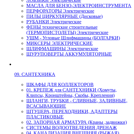
ЛОБЗИКИ Электрические
МАСЛА ДЛЯ БЕНЗО-ЭЛЕКТРОИНСТРУМЕНТА
ПЕРФОРАТОРЫ Электрические
ПИЛЫ ЦИРКУЛЯРНЫЕ (Дисковые)
РУБАНКИ Электрические
ФЕНЫ технические строительные
(ТЕРМОПИСТОЛЕТЫ) Электрические
УШМ - Угловые Шлифмашины (БОЛГАРКИ)
МИКСЕРЫ ЭЛЕКТРИЧЕСКИЕ
ШЛИФМАШИНЫ Электрические
ШУРУПОВЕРТЫ АККУМУЛЯТОРНЫЕ
09. САНТЕХНИКА
ШКАФЫ ДЛЯ КОЛЛЕКТОРОВ
01. КРЕПЕЖ для САНТЕХНИКИ (Хомуты,
Клипсы, Кронштейны, Скобы, Крепления)
ШЛАНГИ, ТРУБКИ - СЛИВНЫЕ, ЗАЛИВНЫЕ,
ВСАСЫВАЮЩИЕ
ШТУЦЕРА, ПЕРЕХОДНИКИ, АДАПТЕРЫ
ПЛАСТИКОВЫЕ
02. ЗАПОРНАЯ АРМАТУРА (Краны ,задвижки)
СИСТЕМЫ ВОДООТВЕДЕНИЯ ДРЕНАЖ
04. КАНАЛИЗАЦИЯ ВНЕШНЯЯ (РЫЖАЯ)