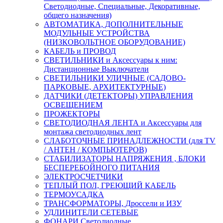
Светодиодные, Специальные, Декоративные,
общего назначения)
АВТОМАТИКА, ДОПОЛНИТЕЛЬНЫЕ
МОДУЛЬНЫЕ УСТРОЙСТВА
(НИЗКОВОЛЬТНОЕ ОБОРУДОВАНИЕ)
КАБЕЛЬ и ПРОВОД
СВЕТИЛЬНИКИ и Аксессуары к ним:
Дистанционные Выключатели
СВЕТИЛЬНИКИ УЛИЧНЫЕ (САДОВО-
ПАРКОВЫЕ, АРХИТЕКТУРНЫЕ)
ДАТЧИКИ (ДЕТЕКТОРЫ) УПРАВЛЕНИЯ
ОСВЕЩЕНИЕМ
ПРОЖЕКТОРЫ
СВЕТОДИОДНАЯ ЛЕНТА и Аксессуары для
монтажа светодиодных лент
СЛАБОТОЧНЫЕ ПРИНАДЛЕЖНОСТИ (для TV
/ АНТЕН / КОМПЬЮТЕРОВ)
СТАБИЛИЗАТОРЫ НАПРЯЖЕНИЯ , БЛОКИ
БЕСПЕРЕБОЙНОГО ПИТАНИЯ
ЭЛЕКТРОСЧЕТЧИКИ
ТЕПЛЫЙ ПОЛ, ГРЕЮЩИЙ КАБЕЛЬ
ТЕРМОУСАДКА
ТРАНСФОРМАТОРЫ, Дроссели и ИЗУ
УДЛИНИТЕЛИ СЕТЕВЫЕ
ФОНАРИ Светодиодные