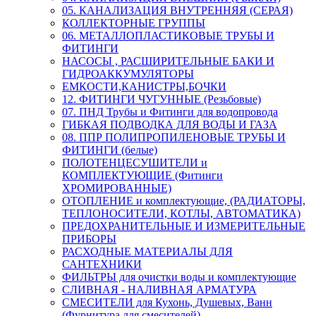
05. КАНАЛИЗАЦИЯ ВНУТРЕННЯЯ (СЕРАЯ)
КОЛЛЕКТОРНЫЕ ГРУППЫ
06. МЕТАЛЛОПЛАСТИКОВЫЕ ТРУБЫ И
ФИТИНГИ
НАСОСЫ , РАСШИРИТЕЛЬНЫЕ БАКИ И
ГИДРОАККУМУЛЯТОРЫ
ЕМКОСТИ,КАНИСТРЫ,БОЧКИ
12. ФИТИНГИ ЧУГУННЫЕ (Резьбовые)
07. ПНД Трубы и Фитинги для водопровода
ГИБКАЯ ПОДВОДКА ДЛЯ ВОДЫ И ГАЗА
08. ППР ПОЛИПРОПИЛЕНОВЫЕ ТРУБЫ И
ФИТИНГИ (белые)
ПОЛОТЕНЦЕСУШИТЕЛИ и
КОМПЛЕКТУЮЩИЕ (Фитинги
ХРОМИРОВАННЫЕ)
ОТОПЛЕНИЕ и комплектующие, (РАДИАТОРЫ,
ТЕПЛОНОСИТЕЛИ, КОТЛЫ, АВТОМАТИКА)
ПРЕДОХРАНИТЕЛЬНЫЕ И ИЗМЕРИТЕЛЬНЫЕ
ПРИБОРЫ
РАСХОДНЫЕ МАТЕРИАЛЫ ДЛЯ
САНТЕХНИКИ
ФИЛЬТРЫ для очистки воды и комплектующие
СЛИВНАЯ - НАЛИВНАЯ АРМАТУРА
СМЕСИТЕЛИ для Кухонь, Душевых, Ванн
(Фурнитура для смесителей)