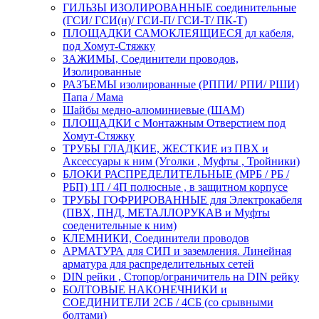
ГИЛЬЗЫ ИЗОЛИРОВАННЫЕ соединительные
(ГСИ/ ГСИ(н)/ ГСИ-П/ ГСИ-Т/ ПК-Т)
ПЛОЩАДКИ САМОКЛЕЯЩИЕСЯ дл кабеля,
под Хомут-Стяжку
ЗАЖИМЫ, Соединители проводов,
Изолированные
РАЗЪЕМЫ изолированные (РППИ/ РПИ/ РШИ)
Папа / Мама
Шайбы медно-алюминиевые (ШАМ)
ПЛОЩАДКИ с Монтажным Отверстием под
Хомут-Стяжку
ТРУБЫ ГЛАДКИЕ, ЖЕСТКИЕ из ПВХ и
Аксессуары к ним (Уголки , Муфты , Тройники)
БЛОКИ РАСПРЕДЕЛИТЕЛЬНЫЕ (МРБ / РБ /
РБП) 1П / 4П полюсные , в защитном корпусе
ТРУБЫ ГОФРИРОВАННЫЕ для Электрокабеля
(ПВХ, ПНД, МЕТАЛЛОРУКАВ и Муфты
соеденительные к ним)
КЛЕМНИКИ, Соединители проводов
АРМАТУРА для СИП и заземления. Линейная
арматура для распределительных сетей
DIN рейки , Стопор/ограничитель на DIN рейку
БОЛТОВЫЕ НАКОНЕЧНИКИ и
СОЕДИНИТЕЛИ 2СБ / 4СБ (со срывными
болтами)