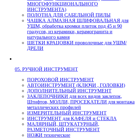
МНОГОФУНКЦИОНАЛЬНОГО
ИНСТРУМЕНТА)
ПОЛОТНА ДЛЯ САБЕЛЬНОЙ ПИЛЫ
ЧАШКА АЛМАЗНАЯ ШЛИФОВАЛЬНАЯ для
УШМ, обработка кромки плиток под 45 и 90
градусов, из керамики, керамогранита и
натурального камня
ЩЕТКИ КРАЦОВКИ проволочные для УШМ/
ДРЕЛИ
05. РУЧНОЙ ИНСТРУМЕНТ
ПОРОХОВОЙ ИНСТРУМЕНТ
АВТОИНСТРУМЕНТ (КЛЮЧИ , ГОЛОВКИ)
ДОПОЛНИТЕЛЬНЫЙ ИНСТРУМЕНТ
ЗАКЛЕПОЧНИКИ для всех видов заклепок,
Штифтов, МОЛЛИ, ПРОСЕКАТЕЛИ для монтажа
металлических профилей
ИЗМЕРИТЕЛЬНЫЙ ИНСТРУМЕНТ
ИНСТРУМЕНТ для КАФЕЛЯ и СТЕКЛА
МАЛЯРНЫЙ, ШТУКАТУРНЫЙ,
РАЗМЕТОЧНЫЙ ИНСТРУМЕНТ
НОЖИ технические