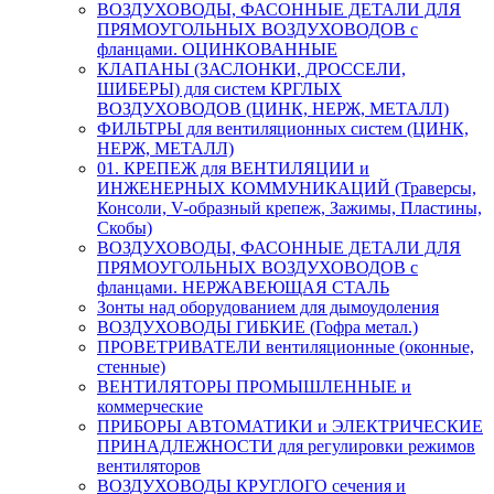
ВОЗДУХОВОДЫ, ФАСОННЫЕ ДЕТАЛИ ДЛЯ
ПРЯМОУГОЛЬНЫХ ВОЗДУХОВОДОВ с
фланцами. ОЦИНКОВАННЫЕ
КЛАПАНЫ (ЗАСЛОНКИ, ДРОССЕЛИ,
ШИБЕРЫ) для систем КРГЛЫХ
ВОЗДУХОВОДОВ (ЦИНК, НЕРЖ, МЕТАЛЛ)
ФИЛЬТРЫ для вентиляционных систем (ЦИНК,
НЕРЖ, МЕТАЛЛ)
01. КРЕПЕЖ для ВЕНТИЛЯЦИИ и
ИНЖЕНЕРНЫХ КОММУНИКАЦИЙ (Траверсы,
Консоли, V-образный крепеж, Зажимы, Пластины,
Скобы)
ВОЗДУХОВОДЫ, ФАСОННЫЕ ДЕТАЛИ ДЛЯ
ПРЯМОУГОЛЬНЫХ ВОЗДУХОВОДОВ с
фланцами. НЕРЖАВЕЮЩАЯ СТАЛЬ
Зонты над оборудованием для дымоудоления
ВОЗДУХОВОДЫ ГИБКИЕ (Гофра метал.)
ПРОВЕТРИВАТЕЛИ вентиляционные (оконные,
стенные)
ВЕНТИЛЯТОРЫ ПРОМЫШЛЕННЫЕ и
коммерческие
ПРИБОРЫ АВТОМАТИКИ и ЭЛЕКТРИЧЕСКИЕ
ПРИНАДЛЕЖНОСТИ для регулировки режимов
вентиляторов
ВОЗДУХОВОДЫ КРУГЛОГО сечения и