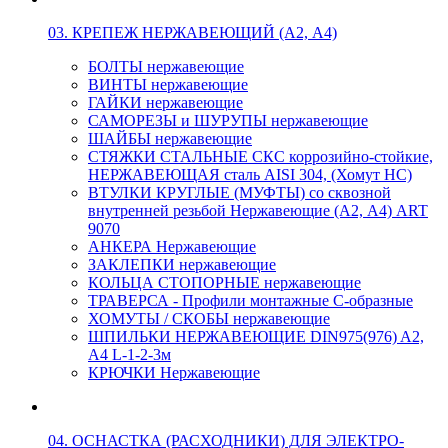
03. КРЕПЕЖ НЕРЖАВЕЮЩИЙ (А2, А4)
БОЛТЫ нержавеющие
ВИНТЫ нержавеющие
ГАЙКИ нержавеющие
САМОРЕЗЫ и ШУРУПЫ нержавеющие
ШАЙБЫ нержавеющие
СТЯЖКИ СТАЛЬНЫЕ СКС коррозийно-стойкие,
НЕРЖАВЕЮЩАЯ сталь AISI 304, (Хомут НС)
ВТУЛКИ КРУГЛЫЕ (МУФТЫ) со сквозной
внутренней резьбой Нержавеющие (А2, А4) ART
9070
АНКЕРА Нержавеющие
ЗАКЛЕПКИ нержавеющие
КОЛЬЦА СТОПОРНЫЕ нержавеющие
ТРАВЕРСА - Профили монтажные С-образные
ХОМУТЫ / СКОБЫ нержавеющие
ШПИЛЬКИ НЕРЖАВЕЮЩИЕ DIN975(976) A2,
А4 L-1-2-3м
КРЮЧКИ Нержавеющие
04. ОСНАСТКА (РАСХОДНИКИ) ДЛЯ ЭЛЕКТРО-