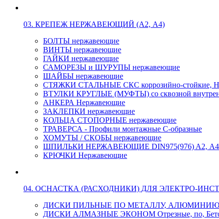
03. КРЕПЕЖ НЕРЖАВЕЮЩИЙ (А2, А4)
БОЛТЫ нержавеющие
ВИНТЫ нержавеющие
ГАЙКИ нержавеющие
САМОРЕЗЫ и ШУРУПЫ нержавеющие
ШАЙБЫ нержавеющие
СТЯЖКИ СТАЛЬНЫЕ СКС коррозийно-стойкие, Н
ВТУЛКИ КРУГЛЫЕ (МУФТЫ) со сквозной внутренн
АНКЕРА Нержавеющие
ЗАКЛЕПКИ нержавеющие
КОЛЬЦА СТОПОРНЫЕ нержавеющие
ТРАВЕРСА - Профили монтажные С-образные
ХОМУТЫ / СКОБЫ нержавеющие
ШПИЛЬКИ НЕРЖАВЕЮЩИЕ DIN975(976) A2, А4 L
КРЮЧКИ Нержавеющие
04. ОСНАСТКА (РАСХОДНИКИ) ДЛЯ ЭЛЕКТРО-ИНС
ДИСКИ ПИЛЬНЫЕ ПО МЕТАЛЛУ, АЛЮМИНИ
ДИСКИ АЛМАЗНЫЕ ЭКОНОМ Отрезные, по, Бетон