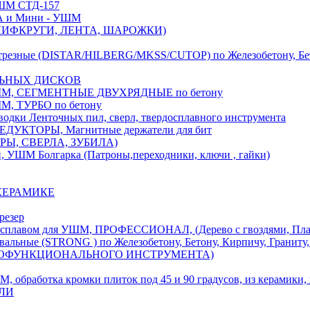
М СТД-157
А и Мини - УШМ
 ШЛИФКРУГИ, ЛЕНТА, ШАРОЖКИ)
(DISTAR/HILBERG/MKSS/CUTOP) по Железобетону, Бетону,
ЛЬНЫХ ДИСКОВ
, СЕГМЕНТНЫЕ ДВУХРЯДНЫЕ по бетону
 ТУРБО по бетону
и Ленточных пил, сверл, твердосплавного инструмента
ДУКТОРЫ, Магнитные держатели для бит
УРЫ, СВЕРЛА, ЗУБИЛА)
УШМ Болгарка (Патроны,переходники, ключи , гайки)
 КЕРАМИКЕ
резер
ом для УШМ, ПРОФЕССИОНАЛ, (Дерево с гвоздями, Пластик
ые (STRONG ) по Железобетону, Бетону, Кирпичу, Граниту, 
ОГОФУНКЦИОНАЛЬНОГО ИНСТРУМЕНТА)
тка кромки плиток под 45 и 90 градусов, из керамики, ке
ЕЛИ