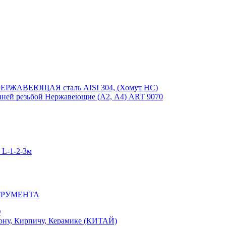
ЕРЖАВЕЮЩАЯ сталь AISI 304, (Хомут НС)
ей резьбой Нержавеющие (А2, А4) ART 9070
-1-2-3м
ТРУМЕНТА
Ю
у, Кирпичу, Керамике (КИТАЙ)