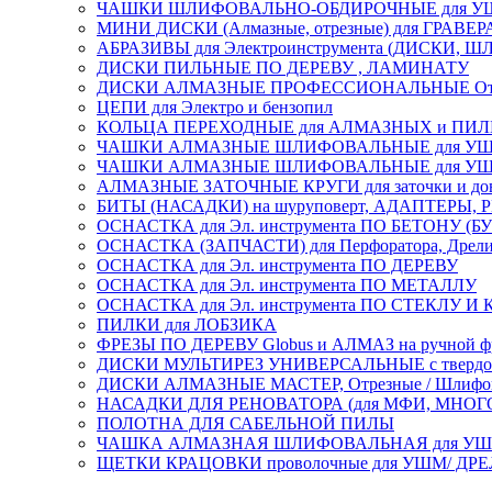
ЧАШКИ ШЛИФОВАЛЬНО-ОБДИРОЧНЫЕ для УШ
МИНИ ДИСКИ (Алмазные, отрезные) для ГРАВЕР
АБРАЗИВЫ для Электроинструмента (ДИСКИ,
ДИСКИ ПИЛЬНЫЕ ПО ДЕРЕВУ , ЛАМИНАТУ
ДИСКИ АЛМАЗНЫЕ ПРОФЕССИОНАЛЬНЫЕ Отрезные 
ЦЕПИ для Электро и бензопил
КОЛЬЦА ПЕРЕХОДНЫЕ для АЛМАЗНЫХ и ПИ
ЧАШКИ АЛМАЗНЫЕ ШЛИФОВАЛЬНЫЕ для УШМ
ЧАШКИ АЛМАЗНЫЕ ШЛИФОВАЛЬНЫЕ для УШМ,
АЛМАЗНЫЕ ЗАТОЧНЫЕ КРУГИ для заточки и доводк
БИТЫ (НАСАДКИ) на шуруповерт, АДАПТЕРЫ, РЕ
ОСНАСТКА для Эл. инструмента ПО БЕТОНУ (Б
ОСНАСТКА (ЗАПЧАСТИ) для Перфоратора, Дрели, 
ОСНАСТКА для Эл. инструмента ПО ДЕРЕВУ
ОСНАСТКА для Эл. инструмента ПО МЕТАЛЛУ
ОСНАСТКА для Эл. инструмента ПО СТЕКЛУ И
ПИЛКИ для ЛОБЗИКА
ФРЕЗЫ ПО ДЕРЕВУ Globus и АЛМАЗ на ручной ф
ДИСКИ МУЛЬТИРЕЗ УНИВЕРСАЛЬНЫЕ с твердосплав
ДИСКИ АЛМАЗНЫЕ МАСТЕР, Отрезные / Шлифовальн
НАСАДКИ ДЛЯ РЕНОВАТОРА (для МФИ, МН
ПОЛОТНА ДЛЯ САБЕЛЬНОЙ ПИЛЫ
ЧАШКА АЛМАЗНАЯ ШЛИФОВАЛЬНАЯ для УШМ, обрабо
ЩЕТКИ КРАЦОВКИ проволочные для УШМ/ ДР