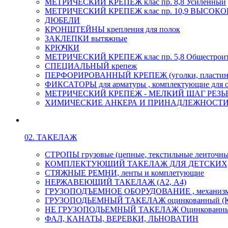
МЕТРИЧЕСКИЙ КРЕПЕЖ клас пр. 8,8 Усиленный
МЕТРИЧЕСКИЙ КРЕПЕЖ клас пр. 10,9 ВЫСО
ДЮБЕЛИ
КРОНШТЕЙНЫ крепления для полок
ЗАКЛЕПКИ вытяжные
КРЮЧКИ
МЕТРИЧЕСКИЙ КРЕПЕЖ клас пр. 5,8 Общестрои
СПЕЦИАЛЬНЫЙ крепеж
ПЕРФОРИРОВАННЫЙ КРЕПЕЖ (уголки, пластины
ФИКСАТОРЫ для арматуры , комплектующие для 
МЕТРИЧЕСКИЙ КРЕПЕЖ - МЕЛКИЙ ШАГ РЕЗЬБЫ,
ХИМИЧЕСКИЕ АНКЕРА И ПРИНАДЛЕЖНОСТИ
02. ТАКЕЛАЖ
СТРОПЫ грузовые (цепные, текстильные ленточны
КОМПЛЕКТУЮЩИЙ ТАКЕЛАЖ ДЛЯ ДЕТСКИХ
СТЯЖНЫЕ РЕМНИ, ленты и комплетующие
НЕРЖАВЕЮЩИЙ ТАКЕЛАЖ (А2, А4)
ГРУЗОПОДЪЕМНОЕ ОБОРУДОВАНИЕ , механиз
ГРУЗОПОДЬЕМНЫЙ ТАКЕЛАЖ оцинкованный (К
НЕ ГРУЗОПОДЬЕМНЫЙ ТАКЕЛАЖ Оцинкованн
ФАЛ, КАНАТЫ, ВЕРЕВКИ, ЛЬНОВАТИН