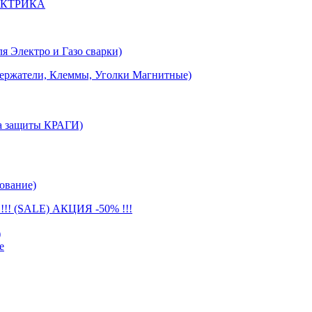
ЕКТРИКА
лектро и Газо сварки)
тели, Клеммы, Уголки Магнитные)
 защиты КРАГИ)
ование)
(SALE) АКЦИЯ -50% !!!
)
е