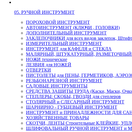
05. РУЧНОЙ ИНСТРУМЕНТ
ПОРОХОВОЙ ИНСТРУМЕНТ
АВТОИНСТРУМЕНТ (КЛЮЧИ , ГОЛОВКИ)
ДОПОЛНИТЕЛЬНЫЙ ИНСТРУМЕНТ
ЗАКЛЕПОЧНИКИ для всех видов заклепок, Штиф
ИЗМЕРИТЕЛЬНЫЙ ИНСТРУМЕНТ
ИНСТРУМЕНТ для КАФЕЛЯ и СТЕКЛА
МАЛЯРНЫЙ, ШТУКАТУРНЫЙ, РАЗМЕТОЧНЫЙ
НОЖИ технические
ЛЕЗВИЯ для НОЖЕЙ
ОТВЕРТКИ
ПИСТОЛЕТЫ для ПЕНЫ, ГЕРМЕТИКОВ, АЭР
РЕЗЬБОНАРЕЗНОЙ ИНСТРУМЕНТ
САДОВЫЕ ИНСТРУМЕНТЫ
СРЕДСТВА ЗАЩИТЫ ТРУДА (Каски, Маски, Очки, 
СТЕПЛЕРЫ: СКОБЫ, ГВОЗДИ для степлеров
СТОЛЯРНЫЙ и СЛЕСАРНЫЙ ИНСТРУМЕНТ
ШАРНИРНО - ГУБЦЕВЫЙ ИНСТРУМЕНТ
ИНСТРУМЕНТ и ПРИНАДЛЕЖНОСТИ ДЛЯ СА
ХОЗЯЙСТВЕННЫЕ ТОВАРЫ
СКОТЧИ, ЛЕНТЫ Строительные КЛЕЙКИЕ, У
ШЛИФОВАЛЬНЫЙ РУЧНОЙ ИНСТРУМЕНТ и 