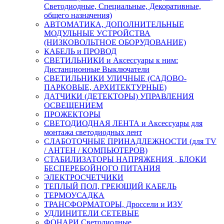
Светодиодные, Специальные, Декоративные,
общего назначения)
АВТОМАТИКА, ДОПОЛНИТЕЛЬНЫЕ
МОДУЛЬНЫЕ УСТРОЙСТВА
(НИЗКОВОЛЬТНОЕ ОБОРУДОВАНИЕ)
КАБЕЛЬ и ПРОВОД
СВЕТИЛЬНИКИ и Аксессуары к ним:
Дистанционные Выключатели
СВЕТИЛЬНИКИ УЛИЧНЫЕ (САДОВО-
ПАРКОВЫЕ, АРХИТЕКТУРНЫЕ)
ДАТЧИКИ (ДЕТЕКТОРЫ) УПРАВЛЕНИЯ
ОСВЕЩЕНИЕМ
ПРОЖЕКТОРЫ
СВЕТОДИОДНАЯ ЛЕНТА и Аксессуары для
монтажа светодиодных лент
СЛАБОТОЧНЫЕ ПРИНАДЛЕЖНОСТИ (для TV
/ АНТЕН / КОМПЬЮТЕРОВ)
СТАБИЛИЗАТОРЫ НАПРЯЖЕНИЯ , БЛОКИ
БЕСПЕРЕБОЙНОГО ПИТАНИЯ
ЭЛЕКТРОСЧЕТЧИКИ
ТЕПЛЫЙ ПОЛ, ГРЕЮЩИЙ КАБЕЛЬ
ТЕРМОУСАДКА
ТРАНСФОРМАТОРЫ, Дроссели и ИЗУ
УДЛИНИТЕЛИ СЕТЕВЫЕ
ФОНАРИ Светодиодные