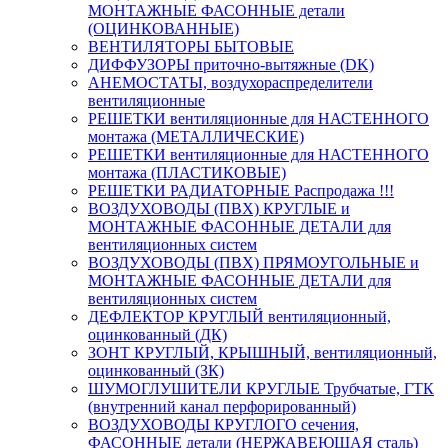
МОНТАЖНЫЕ ФАСОННЫЕ детали
(ОЦИНКОВАННЫЕ)
ВЕНТИЛЯТОРЫ БЫТОВЫЕ
ДИФФУЗОРЫ приточно-вытяжные (DK)
АНЕМОСТАТЫ, воздухораспределители
вентиляционные
РЕШЕТКИ вентиляционные для НАСТЕННОГО
монтажа (МЕТАЛЛИЧЕСКИЕ)
РЕШЕТКИ вентиляционные для НАСТЕННОГО
монтажа (ПЛАСТИКОВЫЕ)
РЕШЕТКИ РАДИАТОРНЫЕ Распродажа !!!
ВОЗДУХОВОДЫ (ПВХ) КРУГЛЫЕ и
МОНТАЖНЫЕ ФАСОННЫЕ ДЕТАЛИ для
вентиляционных систем
ВОЗДУХОВОДЫ (ПВХ) ПРЯМОУГОЛЬНЫЕ и
МОНТАЖНЫЕ ФАСОННЫЕ ДЕТАЛИ для
вентиляционных систем
ДЕФЛЕКТОР КРУГЛЫЙ вентиляционный,
оцинкованный (ДК)
ЗОНТ КРУГЛЫЙ, КРЫШНЫЙ, вентиляционный,
оцинкованный (ЗК)
ШУМОГЛУШИТЕЛИ КРУГЛЫЕ Трубчатые, ГТК
(внутренний канал перфорированный)
ВОЗДУХОВОДЫ КРУГЛОГО сечения,
ФАСОННЫЕ детали (НЕРЖАВЕЮЩАЯ сталь)