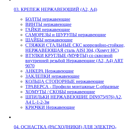
03. КРЕПЕЖ НЕРЖАВЕЮЩИЙ (А2, А4)
БОЛТЫ нержавеющие
ВИНТЫ нержавеющие
ГАЙКИ нержавеющие
САМОРЕЗЫ и ШУРУПЫ нержавеющие
ШАЙБЫ нержавеющие
СТЯЖКИ СТАЛЬНЫЕ СКС коррозийно-стойкие,
НЕРЖАВЕЮЩАЯ сталь AISI 304, (Хомут НС)
ВТУЛКИ КРУГЛЫЕ (МУФТЫ) со сквозной
внутренней резьбой Нержавеющие (А2, А4) ART
9070
АНКЕРА Нержавеющие
ЗАКЛЕПКИ нержавеющие
КОЛЬЦА СТОПОРНЫЕ нержавеющие
ТРАВЕРСА - Профили монтажные С-образные
ХОМУТЫ / СКОБЫ нержавеющие
ШПИЛЬКИ НЕРЖАВЕЮЩИЕ DIN975(976) A2,
А4 L-1-2-3м
КРЮЧКИ Нержавеющие
04. ОСНАСТКА (РАСХОДНИКИ) ДЛЯ ЭЛЕКТРО-