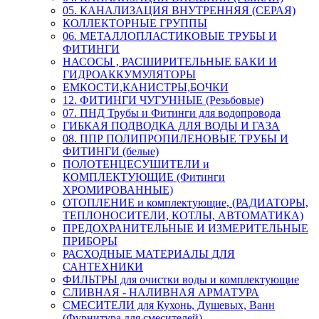
05. КАНАЛИЗАЦИЯ ВНУТРЕННЯЯ (СЕРАЯ)
КОЛЛЕКТОРНЫЕ ГРУППЫ
06. МЕТАЛЛОПЛАСТИКОВЫЕ ТРУБЫ И
ФИТИНГИ
НАСОСЫ , РАСШИРИТЕЛЬНЫЕ БАКИ И
ГИДРОАККУМУЛЯТОРЫ
ЕМКОСТИ,КАНИСТРЫ,БОЧКИ
12. ФИТИНГИ ЧУГУННЫЕ (Резьбовые)
07. ПНД Трубы и Фитинги для водопровода
ГИБКАЯ ПОДВОДКА ДЛЯ ВОДЫ И ГАЗА
08. ППР ПОЛИПРОПИЛЕНОВЫЕ ТРУБЫ И
ФИТИНГИ (белые)
ПОЛОТЕНЦЕСУШИТЕЛИ и
КОМПЛЕКТУЮЩИЕ (Фитинги
ХРОМИРОВАННЫЕ)
ОТОПЛЕНИЕ и комплектующие, (РАДИАТОРЫ,
ТЕПЛОНОСИТЕЛИ, КОТЛЫ, АВТОМАТИКА)
ПРЕДОХРАНИТЕЛЬНЫЕ И ИЗМЕРИТЕЛЬНЫЕ
ПРИБОРЫ
РАСХОДНЫЕ МАТЕРИАЛЫ ДЛЯ
САНТЕХНИКИ
ФИЛЬТРЫ для очистки воды и комплектующие
СЛИВНАЯ - НАЛИВНАЯ АРМАТУРА
СМЕСИТЕЛИ для Кухонь, Душевых, Ванн
(Фурнитура для смесителей)