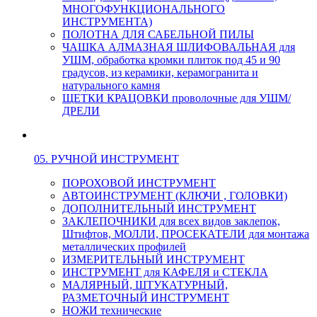
МНОГОФУНКЦИОНАЛЬНОГО
ИНСТРУМЕНТА)
ПОЛОТНА ДЛЯ САБЕЛЬНОЙ ПИЛЫ
ЧАШКА АЛМАЗНАЯ ШЛИФОВАЛЬНАЯ для
УШМ, обработка кромки плиток под 45 и 90
градусов, из керамики, керамогранита и
натурального камня
ЩЕТКИ КРАЦОВКИ проволочные для УШМ/
ДРЕЛИ
05. РУЧНОЙ ИНСТРУМЕНТ
ПОРОХОВОЙ ИНСТРУМЕНТ
АВТОИНСТРУМЕНТ (КЛЮЧИ , ГОЛОВКИ)
ДОПОЛНИТЕЛЬНЫЙ ИНСТРУМЕНТ
ЗАКЛЕПОЧНИКИ для всех видов заклепок,
Штифтов, МОЛЛИ, ПРОСЕКАТЕЛИ для монтажа
металлических профилей
ИЗМЕРИТЕЛЬНЫЙ ИНСТРУМЕНТ
ИНСТРУМЕНТ для КАФЕЛЯ и СТЕКЛА
МАЛЯРНЫЙ, ШТУКАТУРНЫЙ,
РАЗМЕТОЧНЫЙ ИНСТРУМЕНТ
НОЖИ технические