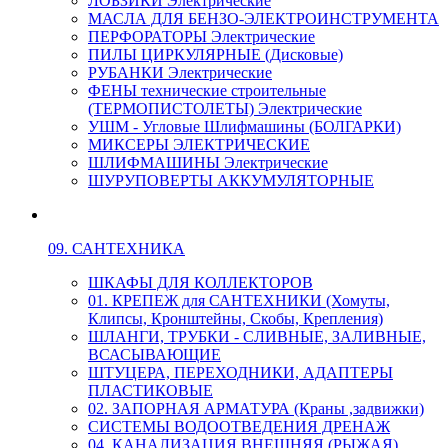
ЛОБЗИКИ Электрические
МАСЛА ДЛЯ БЕНЗО-ЭЛЕКТРОИНСТРУМЕНТА
ПЕРФОРАТОРЫ Электрические
ПИЛЫ ЦИРКУЛЯРНЫЕ (Дисковые)
РУБАНКИ Электрические
ФЕНЫ технические строительные
(ТЕРМОПИСТОЛЕТЫ) Электрические
УШМ - Угловые Шлифмашины (БОЛГАРКИ)
МИКСЕРЫ ЭЛЕКТРИЧЕСКИЕ
ШЛИФМАШИНЫ Электрические
ШУРУПОВЕРТЫ АККУМУЛЯТОРНЫЕ
09. САНТЕХНИКА
ШКАФЫ ДЛЯ КОЛЛЕКТОРОВ
01. КРЕПЕЖ для САНТЕХНИКИ (Хомуты,
Клипсы, Кронштейны, Скобы, Крепления)
ШЛАНГИ, ТРУБКИ - СЛИВНЫЕ, ЗАЛИВНЫЕ,
ВСАСЫВАЮЩИЕ
ШТУЦЕРА, ПЕРЕХОДНИКИ, АДАПТЕРЫ
ПЛАСТИКОВЫЕ
02. ЗАПОРНАЯ АРМАТУРА (Краны ,задвижки)
СИСТЕМЫ ВОДООТВЕДЕНИЯ ДРЕНАЖ
04. КАНАЛИЗАЦИЯ ВНЕШНЯЯ (РЫЖАЯ)