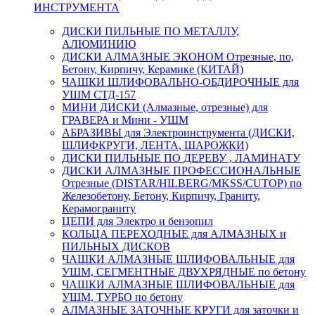
ИНСТРУМЕНТА
ДИСКИ ПИЛЬНЫЕ ПО МЕТАЛЛУ,
АЛЮМИНИЮ
ДИСКИ АЛМАЗНЫЕ ЭКОНОМ Отрезные, по,
Бетону, Кирпичу, Керамике (КИТАЙ)
ЧАШКИ ШЛИФОВАЛЬНО-ОБДИРОЧНЫЕ для
УШМ СТД-157
МИНИ ДИСКИ (Алмазные, отрезные) для
ГРАВЕРА и Мини - УШМ
АБРАЗИВЫ для Электроинструмента (ДИСКИ,
ШЛИФКРУГИ, ЛЕНТА, ШАРОЖКИ)
ДИСКИ ПИЛЬНЫЕ ПО ДЕРЕВУ , ЛАМИНАТУ
ДИСКИ АЛМАЗНЫЕ ПРОФЕССИОНАЛЬНЫЕ
Отрезные (DISTAR/HILBERG/MKSS/CUTOP) по
Железобетону, Бетону, Кирпичу, Граниту,
Керамограниту
ЦЕПИ для Электро и бензопил
КОЛЬЦА ПЕРЕХОДНЫЕ для АЛМАЗНЫХ и
ПИЛЬНЫХ ДИСКОВ
ЧАШКИ АЛМАЗНЫЕ ШЛИФОВАЛЬНЫЕ для
УШМ, СЕГМЕНТНЫЕ ДВУХРЯДНЫЕ по бетону
ЧАШКИ АЛМАЗНЫЕ ШЛИФОВАЛЬНЫЕ для
УШМ, ТУРБО по бетону
АЛМАЗНЫЕ ЗАТОЧНЫЕ КРУГИ для заточки и