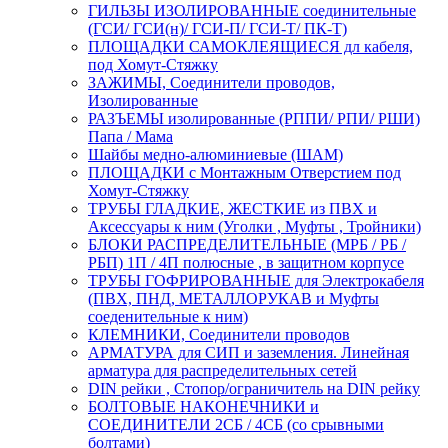
ГИЛЬЗЫ ИЗОЛИРОВАННЫЕ соединительные
(ГСИ/ ГСИ(н)/ ГСИ-П/ ГСИ-Т/ ПК-Т)
ПЛОЩАДКИ САМОКЛЕЯЩИЕСЯ дл кабеля,
под Хомут-Стяжку
ЗАЖИМЫ, Соединители проводов,
Изолированные
РАЗЪЕМЫ изолированные (РППИ/ РПИ/ РШИ)
Папа / Мама
Шайбы медно-алюминиевые (ШАМ)
ПЛОЩАДКИ с Монтажным Отверстием под
Хомут-Стяжку
ТРУБЫ ГЛАДКИЕ, ЖЕСТКИЕ из ПВХ и
Аксессуары к ним (Уголки , Муфты , Тройники)
БЛОКИ РАСПРЕДЕЛИТЕЛЬНЫЕ (МРБ / РБ /
РБП) 1П / 4П полюсные , в защитном корпусе
ТРУБЫ ГОФРИРОВАННЫЕ для Электрокабеля
(ПВХ, ПНД, МЕТАЛЛОРУКАВ и Муфты
соеденительные к ним)
КЛЕМНИКИ, Соединители проводов
АРМАТУРА для СИП и заземления. Линейная
арматура для распределительных сетей
DIN рейки , Стопор/ограничитель на DIN рейку
БОЛТОВЫЕ НАКОНЕЧНИКИ и
СОЕДИНИТЕЛИ 2СБ / 4СБ (со срывными
болтами)