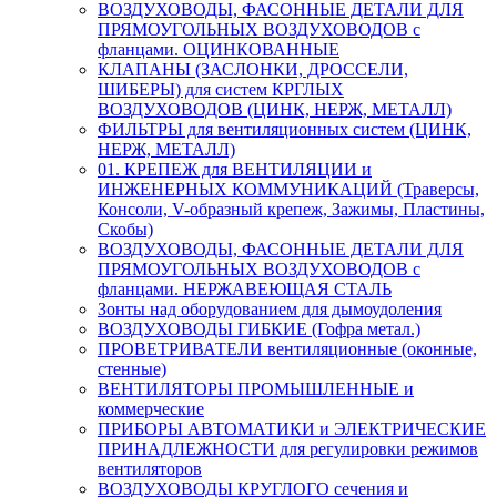
ВОЗДУХОВОДЫ, ФАСОННЫЕ ДЕТАЛИ ДЛЯ
ПРЯМОУГОЛЬНЫХ ВОЗДУХОВОДОВ с
фланцами. ОЦИНКОВАННЫЕ
КЛАПАНЫ (ЗАСЛОНКИ, ДРОССЕЛИ,
ШИБЕРЫ) для систем КРГЛЫХ
ВОЗДУХОВОДОВ (ЦИНК, НЕРЖ, МЕТАЛЛ)
ФИЛЬТРЫ для вентиляционных систем (ЦИНК,
НЕРЖ, МЕТАЛЛ)
01. КРЕПЕЖ для ВЕНТИЛЯЦИИ и
ИНЖЕНЕРНЫХ КОММУНИКАЦИЙ (Траверсы,
Консоли, V-образный крепеж, Зажимы, Пластины,
Скобы)
ВОЗДУХОВОДЫ, ФАСОННЫЕ ДЕТАЛИ ДЛЯ
ПРЯМОУГОЛЬНЫХ ВОЗДУХОВОДОВ с
фланцами. НЕРЖАВЕЮЩАЯ СТАЛЬ
Зонты над оборудованием для дымоудоления
ВОЗДУХОВОДЫ ГИБКИЕ (Гофра метал.)
ПРОВЕТРИВАТЕЛИ вентиляционные (оконные,
стенные)
ВЕНТИЛЯТОРЫ ПРОМЫШЛЕННЫЕ и
коммерческие
ПРИБОРЫ АВТОМАТИКИ и ЭЛЕКТРИЧЕСКИЕ
ПРИНАДЛЕЖНОСТИ для регулировки режимов
вентиляторов
ВОЗДУХОВОДЫ КРУГЛОГО сечения и