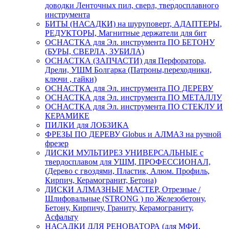
доводки Ленточных пил, сверл, твердосплавного
инструмента
БИТЫ (НАСАДКИ) на шуруповерт, АДАПТЕРЫ,
РЕДУКТОРЫ, Магнитные держатели для бит
ОСНАСТКА для Эл. инструмента ПО БЕТОНУ
(БУРЫ, СВЕРЛА, ЗУБИЛА)
ОСНАСТКА (ЗАПЧАСТИ) для Перфоратора,
Дрели, УШМ Болгарка (Патроны,переходники,
ключи , гайки)
ОСНАСТКА для Эл. инструмента ПО ДЕРЕВУ
ОСНАСТКА для Эл. инструмента ПО МЕТАЛЛУ
ОСНАСТКА для Эл. инструмента ПО СТЕКЛУ И
КЕРАМИКЕ
ПИЛКИ для ЛОБЗИКА
ФРЕЗЫ ПО ДЕРЕВУ Globus и АЛМАЗ на ручной
фрезер
ДИСКИ МУЛЬТИРЕЗ УНИВЕРСАЛЬНЫЕ с
твердосплавом для УШМ, ПРОФЕССИОНАЛ,
(Дерево с гвоздями, Пластик, Алюм. Профиль,
Кирпич, Керамогранит, Бетона)
ДИСКИ АЛМАЗНЫЕ МАСТЕР, Отрезные /
Шлифовальные (STRONG ) по Железобетону,
Бетону, Кирпичу, Граниту, Керамограниту,
Асфальту
НАСАДКИ ДЛЯ РЕНОВАТОРА (для МФИ,