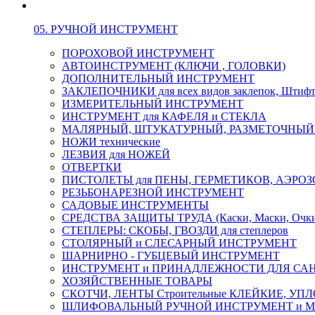
05. РУЧНОЙ ИНСТРУМЕНТ
ПОРОХОВОЙ ИНСТРУМЕНТ
АВТОИНСТРУМЕНТ (КЛЮЧИ , ГОЛОВКИ)
ДОПОЛНИТЕЛЬНЫЙ ИНСТРУМЕНТ
ЗАКЛЕПОЧНИКИ для всех видов заклепок, Штиф
ИЗМЕРИТЕЛЬНЫЙ ИНСТРУМЕНТ
ИНСТРУМЕНТ для КАФЕЛЯ и СТЕКЛА
МАЛЯРНЫЙ, ШТУКАТУРНЫЙ, РАЗМЕТОЧНЫЙ
НОЖИ технические
ЛЕЗВИЯ для НОЖЕЙ
ОТВЕРТКИ
ПИСТОЛЕТЫ для ПЕНЫ, ГЕРМЕТИКОВ, АЭР
РЕЗЬБОНАРЕЗНОЙ ИНСТРУМЕНТ
САДОВЫЕ ИНСТРУМЕНТЫ
СРЕДСТВА ЗАЩИТЫ ТРУДА (Каски, Маски, Очки, 
СТЕПЛЕРЫ: СКОБЫ, ГВОЗДИ для степлеров
СТОЛЯРНЫЙ и СЛЕСАРНЫЙ ИНСТРУМЕНТ
ШАРНИРНО - ГУБЦЕВЫЙ ИНСТРУМЕНТ
ИНСТРУМЕНТ и ПРИНАДЛЕЖНОСТИ ДЛЯ СА
ХОЗЯЙСТВЕННЫЕ ТОВАРЫ
СКОТЧИ, ЛЕНТЫ Строительные КЛЕЙКИЕ, У
ШЛИФОВАЛЬНЫЙ РУЧНОЙ ИНСТРУМЕНТ и 