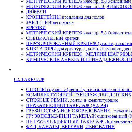
МЕТРИЧЕСКИЙ КРЕПЕЖ клас пр. 8,8 Усиленный
МЕТРИЧЕСКИЙ КРЕПЕЖ клас пр. 10,9 ВЫСО
ДЮБЕЛИ
КРОНШТЕЙНЫ крепления для полок
ЗАКЛЕПКИ вытяжные
КРЮЧКИ
МЕТРИЧЕСКИЙ КРЕПЕЖ клас пр. 5,8 Общестрои
СПЕЦИАЛЬНЫЙ крепеж
ПЕРФОРИРОВАННЫЙ КРЕПЕЖ (уголки, пластины
ФИКСАТОРЫ для арматуры , комплектующие для 
МЕТРИЧЕСКИЙ КРЕПЕЖ - МЕЛКИЙ ШАГ РЕЗЬБЫ,
ХИМИЧЕСКИЕ АНКЕРА И ПРИНАДЛЕЖНОСТИ
02. ТАКЕЛАЖ
СТРОПЫ грузовые (цепные, текстильные ленточны
КОМПЛЕКТУЮЩИЙ ТАКЕЛАЖ ДЛЯ ДЕТСКИХ
СТЯЖНЫЕ РЕМНИ, ленты и комплетующие
НЕРЖАВЕЮЩИЙ ТАКЕЛАЖ (А2, А4)
ГРУЗОПОДЪЕМНОЕ ОБОРУДОВАНИЕ , механиз
ГРУЗОПОДЬЕМНЫЙ ТАКЕЛАЖ оцинкованный (К
НЕ ГРУЗОПОДЬЕМНЫЙ ТАКЕЛАЖ Оцинкованн
ФАЛ, КАНАТЫ, ВЕРЕВКИ, ЛЬНОВАТИН