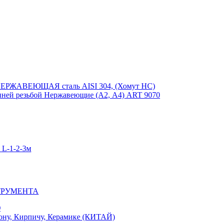
ЕРЖАВЕЮЩАЯ сталь AISI 304, (Хомут НС)
ей резьбой Нержавеющие (А2, А4) ART 9070
-1-2-3м
ТРУМЕНТА
Ю
у, Кирпичу, Керамике (КИТАЙ)