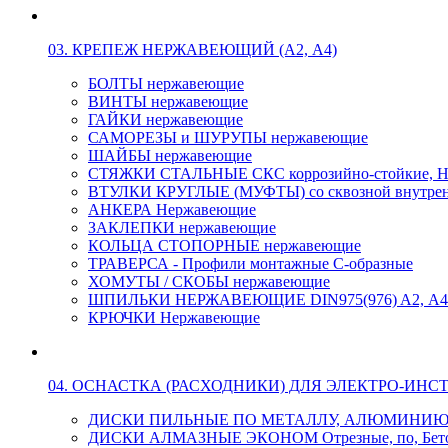
03. КРЕПЕЖ НЕРЖАВЕЮЩИЙ (А2, А4)
БОЛТЫ нержавеющие
ВИНТЫ нержавеющие
ГАЙКИ нержавеющие
САМОРЕЗЫ и ШУРУПЫ нержавеющие
ШАЙБЫ нержавеющие
СТЯЖКИ СТАЛЬНЫЕ СКС коррозийно-стойкие, Н
ВТУЛКИ КРУГЛЫЕ (МУФТЫ) со сквозной внутренн
АНКЕРА Нержавеющие
ЗАКЛЕПКИ нержавеющие
КОЛЬЦА СТОПОРНЫЕ нержавеющие
ТРАВЕРСА - Профили монтажные С-образные
ХОМУТЫ / СКОБЫ нержавеющие
ШПИЛЬКИ НЕРЖАВЕЮЩИЕ DIN975(976) A2, А4 L
КРЮЧКИ Нержавеющие
04. ОСНАСТКА (РАСХОДНИКИ) ДЛЯ ЭЛЕКТРО-ИНС
ДИСКИ ПИЛЬНЫЕ ПО МЕТАЛЛУ, АЛЮМИНИ
ДИСКИ АЛМАЗНЫЕ ЭКОНОМ Отрезные, по, Бетон