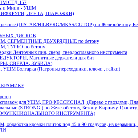
М СТД-157
А и Мини - УШМ
 ШЛИФКРУГИ, ЛЕНТА, ШАРОЖКИ)
(DISTAR/HILBERG/MKSS/CUTOP) по Железобетону, Бетону,
ЛЬНЫХ ДИСКОВ
, СЕГМЕНТНЫЕ ДВУХРЯДНЫЕ по бетону
 ТУРБО по бетону
и Ленточных пил, сверл, твердосплавного инструмента
ДУКТОРЫ, Магнитные держатели для бит
УРЫ, СВЕРЛА, ЗУБИЛА)
УШМ Болгарка (Патроны,переходники, ключи , гайки)
 КЕРАМИКЕ
резер
ом для УШМ, ПРОФЕССИОНАЛ, (Дерево с гвоздями, Пластик
ые (STRONG ) по Железобетону, Бетону, Кирпичу, Граниту, 
ОГОФУНКЦИОНАЛЬНОГО ИНСТРУМЕНТА)
тка кромки плиток под 45 и 90 градусов, из керамики, ке
ЕЛИ