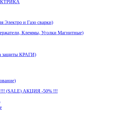
ЕКТРИКА
лектро и Газо сварки)
тели, Клеммы, Уголки Магнитные)
 защиты КРАГИ)
ование)
(SALE) АКЦИЯ -50% !!!
)
е