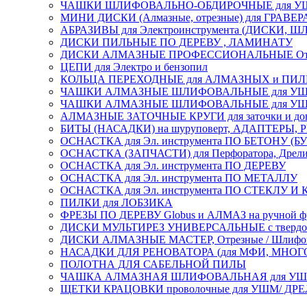
ЧАШКИ ШЛИФОВАЛЬНО-ОБДИРОЧНЫЕ для УШ
МИНИ ДИСКИ (Алмазные, отрезные) для ГРАВЕР
АБРАЗИВЫ для Электроинструмента (ДИСКИ,
ДИСКИ ПИЛЬНЫЕ ПО ДЕРЕВУ , ЛАМИНАТУ
ДИСКИ АЛМАЗНЫЕ ПРОФЕССИОНАЛЬНЫЕ Отрезные 
ЦЕПИ для Электро и бензопил
КОЛЬЦА ПЕРЕХОДНЫЕ для АЛМАЗНЫХ и ПИ
ЧАШКИ АЛМАЗНЫЕ ШЛИФОВАЛЬНЫЕ для УШМ
ЧАШКИ АЛМАЗНЫЕ ШЛИФОВАЛЬНЫЕ для УШМ,
АЛМАЗНЫЕ ЗАТОЧНЫЕ КРУГИ для заточки и доводк
БИТЫ (НАСАДКИ) на шуруповерт, АДАПТЕРЫ, РЕ
ОСНАСТКА для Эл. инструмента ПО БЕТОНУ (Б
ОСНАСТКА (ЗАПЧАСТИ) для Перфоратора, Дрели, 
ОСНАСТКА для Эл. инструмента ПО ДЕРЕВУ
ОСНАСТКА для Эл. инструмента ПО МЕТАЛЛУ
ОСНАСТКА для Эл. инструмента ПО СТЕКЛУ И
ПИЛКИ для ЛОБЗИКА
ФРЕЗЫ ПО ДЕРЕВУ Globus и АЛМАЗ на ручной ф
ДИСКИ МУЛЬТИРЕЗ УНИВЕРСАЛЬНЫЕ с твердосплав
ДИСКИ АЛМАЗНЫЕ МАСТЕР, Отрезные / Шлифовальн
НАСАДКИ ДЛЯ РЕНОВАТОРА (для МФИ, МН
ПОЛОТНА ДЛЯ САБЕЛЬНОЙ ПИЛЫ
ЧАШКА АЛМАЗНАЯ ШЛИФОВАЛЬНАЯ для УШМ, обрабо
ЩЕТКИ КРАЦОВКИ проволочные для УШМ/ ДР