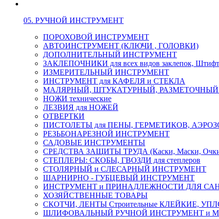
05. РУЧНОЙ ИНСТРУМЕНТ
ПОРОХОВОЙ ИНСТРУМЕНТ
АВТОИНСТРУМЕНТ (КЛЮЧИ , ГОЛОВКИ)
ДОПОЛНИТЕЛЬНЫЙ ИНСТРУМЕНТ
ЗАКЛЕПОЧНИКИ для всех видов заклепок, Штиф
ИЗМЕРИТЕЛЬНЫЙ ИНСТРУМЕНТ
ИНСТРУМЕНТ для КАФЕЛЯ и СТЕКЛА
МАЛЯРНЫЙ, ШТУКАТУРНЫЙ, РАЗМЕТОЧНЫЙ
НОЖИ технические
ЛЕЗВИЯ для НОЖЕЙ
ОТВЕРТКИ
ПИСТОЛЕТЫ для ПЕНЫ, ГЕРМЕТИКОВ, АЭР
РЕЗЬБОНАРЕЗНОЙ ИНСТРУМЕНТ
САДОВЫЕ ИНСТРУМЕНТЫ
СРЕДСТВА ЗАЩИТЫ ТРУДА (Каски, Маски, Очки, 
СТЕПЛЕРЫ: СКОБЫ, ГВОЗДИ для степлеров
СТОЛЯРНЫЙ и СЛЕСАРНЫЙ ИНСТРУМЕНТ
ШАРНИРНО - ГУБЦЕВЫЙ ИНСТРУМЕНТ
ИНСТРУМЕНТ и ПРИНАДЛЕЖНОСТИ ДЛЯ СА
ХОЗЯЙСТВЕННЫЕ ТОВАРЫ
СКОТЧИ, ЛЕНТЫ Строительные КЛЕЙКИЕ, У
ШЛИФОВАЛЬНЫЙ РУЧНОЙ ИНСТРУМЕНТ и 