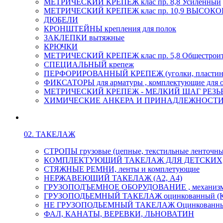
МЕТРИЧЕСКИЙ КРЕПЕЖ клас пр. 8,8 Усиленный
МЕТРИЧЕСКИЙ КРЕПЕЖ клас пр. 10,9 ВЫСО
ДЮБЕЛИ
КРОНШТЕЙНЫ крепления для полок
ЗАКЛЕПКИ вытяжные
КРЮЧКИ
МЕТРИЧЕСКИЙ КРЕПЕЖ клас пр. 5,8 Общестрои
СПЕЦИАЛЬНЫЙ крепеж
ПЕРФОРИРОВАННЫЙ КРЕПЕЖ (уголки, пластины
ФИКСАТОРЫ для арматуры , комплектующие для 
МЕТРИЧЕСКИЙ КРЕПЕЖ - МЕЛКИЙ ШАГ РЕЗЬБЫ,
ХИМИЧЕСКИЕ АНКЕРА И ПРИНАДЛЕЖНОСТИ
02. ТАКЕЛАЖ
СТРОПЫ грузовые (цепные, текстильные ленточны
КОМПЛЕКТУЮЩИЙ ТАКЕЛАЖ ДЛЯ ДЕТСКИХ
СТЯЖНЫЕ РЕМНИ, ленты и комплетующие
НЕРЖАВЕЮЩИЙ ТАКЕЛАЖ (А2, А4)
ГРУЗОПОДЪЕМНОЕ ОБОРУДОВАНИЕ , механиз
ГРУЗОПОДЬЕМНЫЙ ТАКЕЛАЖ оцинкованный (К
НЕ ГРУЗОПОДЬЕМНЫЙ ТАКЕЛАЖ Оцинкованн
ФАЛ, КАНАТЫ, ВЕРЕВКИ, ЛЬНОВАТИН