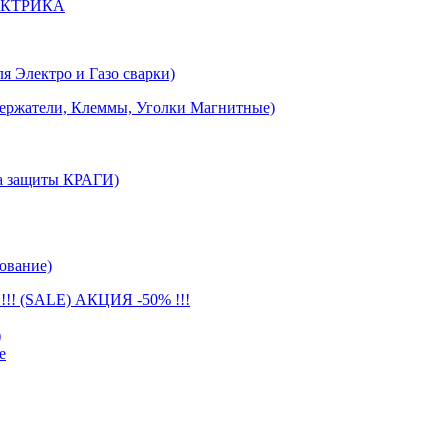
ЕКТРИКА
лектро и Газо сварки)
тели, Клеммы, Уголки Магнитные)
 защиты КРАГИ)
ование)
(SALE) АКЦИЯ -50% !!!
)
е