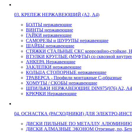
03. КРЕПЕЖ НЕРЖАВЕЮЩИЙ (А2, А4)
БОЛТЫ нержавеющие
ВИНТЫ нержавеющие
ГАЙКИ нержавеющие
САМОРЕЗЫ и ШУРУПЫ нержавеющие
ШАЙБЫ нержавеющие
СТЯЖКИ СТАЛЬНЫЕ СКС коррозийно-стойкие, Н
ВТУЛКИ КРУГЛЫЕ (МУФТЫ) со сквозной внутренн
АНКЕРА Нержавеющие
ЗАКЛЕПКИ нержавеющие
КОЛЬЦА СТОПОРНЫЕ нержавеющие
ТРАВЕРСА - Профили монтажные С-образные
ХОМУТЫ / СКОБЫ нержавеющие
ШПИЛЬКИ НЕРЖАВЕЮЩИЕ DIN975(976) A2, А4 L
КРЮЧКИ Нержавеющие
04. ОСНАСТКА (РАСХОДНИКИ) ДЛЯ ЭЛЕКТРО-ИНС
ДИСКИ ПИЛЬНЫЕ ПО МЕТАЛЛУ, АЛЮМИНИ
ДИСКИ АЛМАЗНЫЕ ЭКОНОМ Отрезные, по, Бетон