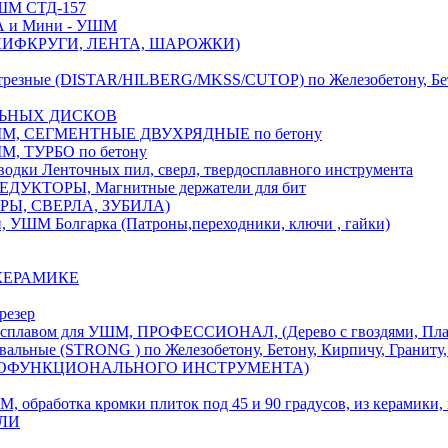
М СТД-157
А и Мини - УШМ
 ШЛИФКРУГИ, ЛЕНТА, ШАРОЖКИ)
(DISTAR/HILBERG/MKSS/CUTOP) по Железобетону, Бетону,
ЛЬНЫХ ДИСКОВ
, СЕГМЕНТНЫЕ ДВУХРЯДНЫЕ по бетону
 ТУРБО по бетону
и Ленточных пил, сверл, твердосплавного инструмента
ДУКТОРЫ, Магнитные держатели для бит
УРЫ, СВЕРЛА, ЗУБИЛА)
УШМ Болгарка (Патроны,переходники, ключи , гайки)
 КЕРАМИКЕ
резер
ом для УШМ, ПРОФЕССИОНАЛ, (Дерево с гвоздями, Пластик
ые (STRONG ) по Железобетону, Бетону, Кирпичу, Граниту, 
ОГОФУНКЦИОНАЛЬНОГО ИНСТРУМЕНТА)
тка кромки плиток под 45 и 90 градусов, из керамики, ке
ЕЛИ