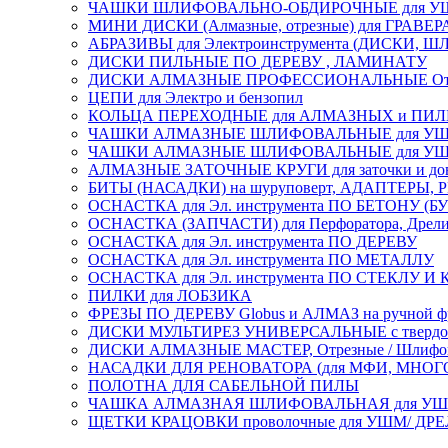
ЧАШКИ ШЛИФОВАЛЬНО-ОБДИРОЧНЫЕ для УШ
МИНИ ДИСКИ (Алмазные, отрезные) для ГРАВЕР
АБРАЗИВЫ для Электроинструмента (ДИСКИ,
ДИСКИ ПИЛЬНЫЕ ПО ДЕРЕВУ , ЛАМИНАТУ
ДИСКИ АЛМАЗНЫЕ ПРОФЕССИОНАЛЬНЫЕ Отрезные 
ЦЕПИ для Электро и бензопил
КОЛЬЦА ПЕРЕХОДНЫЕ для АЛМАЗНЫХ и ПИ
ЧАШКИ АЛМАЗНЫЕ ШЛИФОВАЛЬНЫЕ для УШМ
ЧАШКИ АЛМАЗНЫЕ ШЛИФОВАЛЬНЫЕ для УШМ,
АЛМАЗНЫЕ ЗАТОЧНЫЕ КРУГИ для заточки и доводк
БИТЫ (НАСАДКИ) на шуруповерт, АДАПТЕРЫ, РЕ
ОСНАСТКА для Эл. инструмента ПО БЕТОНУ (Б
ОСНАСТКА (ЗАПЧАСТИ) для Перфоратора, Дрели, 
ОСНАСТКА для Эл. инструмента ПО ДЕРЕВУ
ОСНАСТКА для Эл. инструмента ПО МЕТАЛЛУ
ОСНАСТКА для Эл. инструмента ПО СТЕКЛУ И
ПИЛКИ для ЛОБЗИКА
ФРЕЗЫ ПО ДЕРЕВУ Globus и АЛМАЗ на ручной ф
ДИСКИ МУЛЬТИРЕЗ УНИВЕРСАЛЬНЫЕ с твердосплав
ДИСКИ АЛМАЗНЫЕ МАСТЕР, Отрезные / Шлифовальн
НАСАДКИ ДЛЯ РЕНОВАТОРА (для МФИ, МН
ПОЛОТНА ДЛЯ САБЕЛЬНОЙ ПИЛЫ
ЧАШКА АЛМАЗНАЯ ШЛИФОВАЛЬНАЯ для УШМ, обрабо
ЩЕТКИ КРАЦОВКИ проволочные для УШМ/ ДР