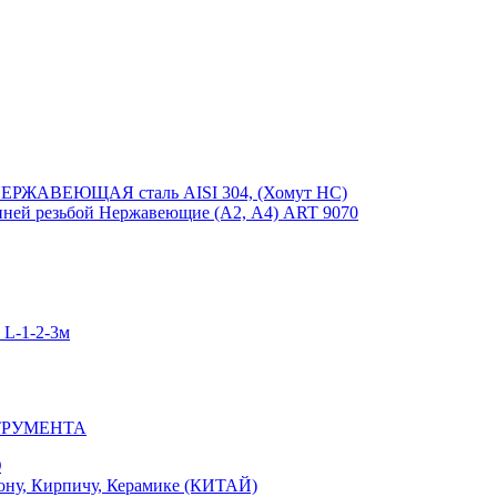
ЕРЖАВЕЮЩАЯ сталь AISI 304, (Хомут НС)
ей резьбой Нержавеющие (А2, А4) ART 9070
-1-2-3м
ТРУМЕНТА
Ю
у, Кирпичу, Керамике (КИТАЙ)