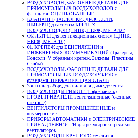
ВОЗДУХОВОДЫ, ФАСОННЫЕ ДЕТАЛИ ДЛЯ
ПРЯМОУГОЛЬНЫХ ВОЗДУХОВОДОВ с
фланцами. ОЦИНКОВАННЫЕ
КЛАПАНЫ (ЗАСЛОНКИ, ДРОССЕЛИ,
ШИБЕРЫ) для систем КРГЛЫХ
ВОЗДУХОВОДОВ (ЦИНК, НЕРЖ, МЕТАЛЛ)
ФИЛЬТРЫ для вентиляционных систем (ЦИНК,
НЕРЖ, МЕТАЛЛ)
01. КРЕПЕЖ для ВЕНТИЛЯЦИИ и
ИНЖЕНЕРНЫХ КОММУНИКАЦИЙ (Траверсы,
Консоли, V-образный крепеж, Зажимы, Пластины,
Скобы)
ВОЗДУХОВОДЫ, ФАСОННЫЕ ДЕТАЛИ ДЛЯ
ПРЯМОУГОЛЬНЫХ ВОЗДУХОВОДОВ с
фланцами. НЕРЖАВЕЮЩАЯ СТАЛЬ
Зонты над оборудованием для дымоудоления
ВОЗДУХОВОДЫ ГИБКИЕ (Гофра метал.)
ПРОВЕТРИВАТЕЛИ вентиляционные (оконные,
стенные)
ВЕНТИЛЯТОРЫ ПРОМЫШЛЕННЫЕ и
коммерческие
ПРИБОРЫ АВТОМАТИКИ и ЭЛЕКТРИЧЕСКИЕ
ПРИНАДЛЕЖНОСТИ для регулировки режимов
вентиляторов
ВОЗДУХОВОДЫ КРУГЛОГО сечения и