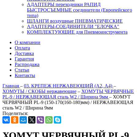
АДАПТЕРЫ переходники РАПИД
БЫСТРОСЪЕМНЫЕ соединители (Европейского
типа)
ШЛАНГИ воздушные ПНЕВМАТИЧЕСКИЕ
АДАПТЕРЫ-СОЕДИНИТЕЛИ "ЕЛОЧКА"
КОМПЛЕКТУЮЩИЕ для Пневмоинструмента
О компании
Оплата
Доставка
Гарантия
Распродажа
Статьи
Контакты
Главная
–
03. КРЕПЕЖ НЕРЖАВЕЮЩИЙ (А2, А4)
–
ХОМУТЫ / СКОБЫ нержавеющие
–
ХОМУТЫ ЧЕРВЯЧНЫЕ
PL-9 / НЕРЖАВЕЮЩАЯ сталь W2 / Ширина 9мм
–
ХОМУТ
ЧЕРВЯЧНЫЙ PL-9 (150-170(160-180)мм) / НЕРЖАВЕЮЩАЯ
сталь W2 / Ширина 9мм
Поделиться:
ХОМУТ ЧЕРВЯЧНЫЙ PL-9