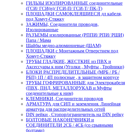
ГИЛЬЗЫ ИЗОЛИРОВАННЫЕ соединительные
(ГСИ/ ГСИ(н)/ ГСИ-П/ ГСИ-Т/ ПК-Т)
ПЛОЩАДКИ САМОКЛЕЯЩИЕСЯ дл кабеля,
под Хомут-Стяжку
ЗАЖИМЫ, Соединители проводов,
Изолированные
РАЗЪЕМЫ изолированные (РППИ/ РПИ/ РШИ)
Папа / Мама
Шайбы медно-алюминиевые (ШАМ)
ПЛОЩАДКИ с Монтажным Отверстием под
Хомут-Стяжку
ТРУБЫ ГЛАДКИЕ, ЖЕСТКИЕ из ПВХ и
Аксессуары к ним (Уголки , Муфты , Тройники)
БЛОКИ РАСПРЕДЕЛИТЕЛЬНЫЕ (МРБ / РБ /
РБП) 1П / 4П полюсные , в защитном корпусе
ТРУБЫ ГОФРИРОВАННЫЕ для Электрокабеля
(ПВХ, ПНД, МЕТАЛЛОРУКАВ и Муфты
соеденительные к ним)
КЛЕМНИКИ, Соединители проводов
АРМАТУРА для СИП и заземления. Линейная
арматура для распределительных сетей
DIN рейки , Стопор/ограничитель на DIN рейку
БОЛТОВЫЕ НАКОНЕЧНИКИ и
СОЕДИНИТЕЛИ 2СБ / 4СБ (со срывными
болтами)