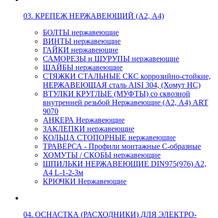
03. КРЕПЕЖ НЕРЖАВЕЮЩИЙ (А2, А4)
БОЛТЫ нержавеющие
ВИНТЫ нержавеющие
ГАЙКИ нержавеющие
САМОРЕЗЫ и ШУРУПЫ нержавеющие
ШАЙБЫ нержавеющие
СТЯЖКИ СТАЛЬНЫЕ СКС коррозийно-стойкие,
НЕРЖАВЕЮЩАЯ сталь AISI 304, (Хомут НС)
ВТУЛКИ КРУГЛЫЕ (МУФТЫ) со сквозной
внутренней резьбой Нержавеющие (А2, А4) ART
9070
АНКЕРА Нержавеющие
ЗАКЛЕПКИ нержавеющие
КОЛЬЦА СТОПОРНЫЕ нержавеющие
ТРАВЕРСА - Профили монтажные С-образные
ХОМУТЫ / СКОБЫ нержавеющие
ШПИЛЬКИ НЕРЖАВЕЮЩИЕ DIN975(976) A2,
А4 L-1-2-3м
КРЮЧКИ Нержавеющие
04. ОСНАСТКА (РАСХОДНИКИ) ДЛЯ ЭЛЕКТРО-