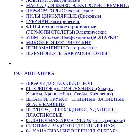
ЛОБЗИКИ Электрические
МАСЛА ДЛЯ БЕНЗО-ЭЛЕКТРОИНСТРУМЕНТА
ПЕРФОРАТОРЫ Электрические
ПИЛЫ ЦИРКУЛЯРНЫЕ (Дисковые)
РУБАНКИ Электрические
ФЕНЫ технические строительные
(ТЕРМОПИСТОЛЕТЫ) Электрические
УШМ - Угловые Шлифмашины (БОЛГАРКИ)
МИКСЕРЫ ЭЛЕКТРИЧЕСКИЕ
ШЛИФМАШИНЫ Электрические
ШУРУПОВЕРТЫ АККУМУЛЯТОРНЫЕ
09. САНТЕХНИКА
ШКАФЫ ДЛЯ КОЛЛЕКТОРОВ
01. КРЕПЕЖ для САНТЕХНИКИ (Хомуты,
Клипсы, Кронштейны, Скобы, Крепления)
ШЛАНГИ, ТРУБКИ - СЛИВНЫЕ, ЗАЛИВНЫЕ,
ВСАСЫВАЮЩИЕ
ШТУЦЕРА, ПЕРЕХОДНИКИ, АДАПТЕРЫ
ПЛАСТИКОВЫЕ
02. ЗАПОРНАЯ АРМАТУРА (Краны ,задвижки)
СИСТЕМЫ ВОДООТВЕДЕНИЯ ДРЕНАЖ
04. КАНАЛИЗАЦИЯ ВНЕШНЯЯ (РЫЖАЯ)