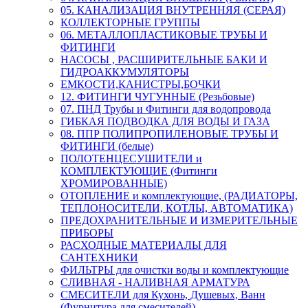
05. КАНАЛИЗАЦИЯ ВНУТРЕННЯЯ (СЕРАЯ)
КОЛЛЕКТОРНЫЕ ГРУППЫ
06. МЕТАЛЛОПЛАСТИКОВЫЕ ТРУБЫ И
ФИТИНГИ
НАСОСЫ , РАСШИРИТЕЛЬНЫЕ БАКИ И
ГИДРОАККУМУЛЯТОРЫ
ЕМКОСТИ,КАНИСТРЫ,БОЧКИ
12. ФИТИНГИ ЧУГУННЫЕ (Резьбовые)
07. ПНД Трубы и Фитинги для водопровода
ГИБКАЯ ПОДВОДКА ДЛЯ ВОДЫ И ГАЗА
08. ППР ПОЛИПРОПИЛЕНОВЫЕ ТРУБЫ И
ФИТИНГИ (белые)
ПОЛОТЕНЦЕСУШИТЕЛИ и
КОМПЛЕКТУЮЩИЕ (Фитинги
ХРОМИРОВАННЫЕ)
ОТОПЛЕНИЕ и комплектующие, (РАДИАТОРЫ,
ТЕПЛОНОСИТЕЛИ, КОТЛЫ, АВТОМАТИКА)
ПРЕДОХРАНИТЕЛЬНЫЕ И ИЗМЕРИТЕЛЬНЫЕ
ПРИБОРЫ
РАСХОДНЫЕ МАТЕРИАЛЫ ДЛЯ
САНТЕХНИКИ
ФИЛЬТРЫ для очистки воды и комплектующие
СЛИВНАЯ - НАЛИВНАЯ АРМАТУРА
СМЕСИТЕЛИ для Кухонь, Душевых, Ванн
(Фурнитура для смесителей)