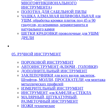
МНОГОФУНКЦИОНАЛЬНОГО
ИНСТРУМЕНТА)
ПОЛОТНА ДЛЯ САБЕЛЬНОЙ ПИЛЫ
ЧАШКА АЛМАЗНАЯ ШЛИФОВАЛЬНАЯ для
УШМ, обработка кромки плиток под 45 и 90
градусов, из керамики, керамогранита и
натурального камня
ЩЕТКИ КРАЦОВКИ проволочные для УШМ/
ДРЕЛИ
05. РУЧНОЙ ИНСТРУМЕНТ
ПОРОХОВОЙ ИНСТРУМЕНТ
АВТОИНСТРУМЕНТ (КЛЮЧИ , ГОЛОВКИ)
ДОПОЛНИТЕЛЬНЫЙ ИНСТРУМЕНТ
ЗАКЛЕПОЧНИКИ для всех видов заклепок,
Штифтов, МОЛЛИ, ПРОСЕКАТЕЛИ для монтажа
металлических профилей
ИЗМЕРИТЕЛЬНЫЙ ИНСТРУМЕНТ
ИНСТРУМЕНТ для КАФЕЛЯ и СТЕКЛА
МАЛЯРНЫЙ, ШТУКАТУРНЫЙ,
РАЗМЕТОЧНЫЙ ИНСТРУМЕНТ
НОЖИ технические