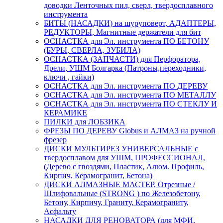
доводки Ленточных пил, сверл, твердосплавного
инструмента
БИТЫ (НАСАДКИ) на шуруповерт, АДАПТЕРЫ,
РЕДУКТОРЫ, Магнитные держатели для бит
ОСНАСТКА для Эл. инструмента ПО БЕТОНУ
(БУРЫ, СВЕРЛА, ЗУБИЛА)
ОСНАСТКА (ЗАПЧАСТИ) для Перфоратора,
Дрели, УШМ Болгарка (Патроны,переходники,
ключи , гайки)
ОСНАСТКА для Эл. инструмента ПО ДЕРЕВУ
ОСНАСТКА для Эл. инструмента ПО МЕТАЛЛУ
ОСНАСТКА для Эл. инструмента ПО СТЕКЛУ И
КЕРАМИКЕ
ПИЛКИ для ЛОБЗИКА
ФРЕЗЫ ПО ДЕРЕВУ Globus и АЛМАЗ на ручной
фрезер
ДИСКИ МУЛЬТИРЕЗ УНИВЕРСАЛЬНЫЕ с
твердосплавом для УШМ, ПРОФЕССИОНАЛ,
(Дерево с гвоздями, Пластик, Алюм. Профиль,
Кирпич, Керамогранит, Бетона)
ДИСКИ АЛМАЗНЫЕ МАСТЕР, Отрезные /
Шлифовальные (STRONG ) по Железобетону,
Бетону, Кирпичу, Граниту, Керамограниту,
Асфальту
НАСАДКИ ДЛЯ РЕНОВАТОРА (для МФИ,