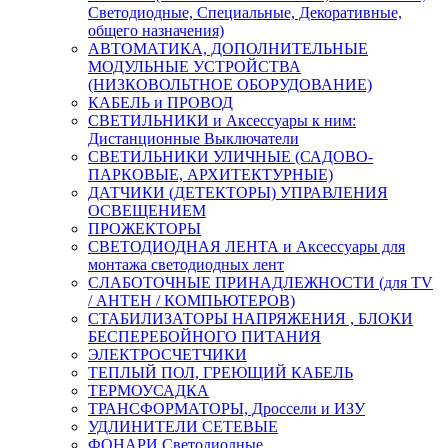
Светодиодные, Специальные, Декоративные,
общего назначения)
АВТОМАТИКА, ДОПОЛНИТЕЛЬНЫЕ
МОДУЛЬНЫЕ УСТРОЙСТВА
(НИЗКОВОЛЬТНОЕ ОБОРУДОВАНИЕ)
КАБЕЛЬ и ПРОВОД
СВЕТИЛЬНИКИ и Аксессуары к ним:
Дистанционные Выключатели
СВЕТИЛЬНИКИ УЛИЧНЫЕ (САДОВО-
ПАРКОВЫЕ, АРХИТЕКТУРНЫЕ)
ДАТЧИКИ (ДЕТЕКТОРЫ) УПРАВЛЕНИЯ
ОСВЕЩЕНИЕМ
ПРОЖЕКТОРЫ
СВЕТОДИОДНАЯ ЛЕНТА и Аксессуары для
монтажа светодиодных лент
СЛАБОТОЧНЫЕ ПРИНАДЛЕЖНОСТИ (для TV
/ АНТЕН / КОМПЬЮТЕРОВ)
СТАБИЛИЗАТОРЫ НАПРЯЖЕНИЯ , БЛОКИ
БЕСПЕРЕБОЙНОГО ПИТАНИЯ
ЭЛЕКТРОСЧЕТЧИКИ
ТЕПЛЫЙ ПОЛ, ГРЕЮЩИЙ КАБЕЛЬ
ТЕРМОУСАДКА
ТРАНСФОРМАТОРЫ, Дроссели и ИЗУ
УДЛИНИТЕЛИ СЕТЕВЫЕ
ФОНАРИ Светодиодные