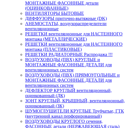
МОНТАЖНЫЕ ФАСОННЫЕ детали
(ОЦИНКОВАННЫЕ)
ВЕНТИЛЯТОРЫ БЫТОВЫЕ
ДИФФУЗОРЫ приточно-вытяжные (DK)
АНЕМОСТАТЫ, воздухораспределители
вентиляционные
РЕШЕТКИ вентиляционные для НАСТЕННОГО
монтажа (МЕТАЛЛИЧЕСКИЕ)
РЕШЕТКИ вентиляционные для НАСТЕННОГО
монтажа (ПЛАСТИКОВЫЕ)
РЕШЕТКИ РАДИАТОРНЫЕ Распродажа !!!
ВОЗДУХОВОДЫ (ПВХ) КРУГЛЫЕ и
МОНТАЖНЫЕ ФАСОННЫЕ ДЕТАЛИ для
вентиляционных систем
ВОЗДУХОВОДЫ (ПВХ) ПРЯМОУГОЛЬНЫЕ и
МОНТАЖНЫЕ ФАСОННЫЕ ДЕТАЛИ для
вентиляционных систем
ДЕФЛЕКТОР КРУГЛЫЙ вентиляционный,
оцинкованный (ДК)
ЗОНТ КРУГЛЫЙ, КРЫШНЫЙ, вентиляционный,
оцинкованный (ЗК)
ШУМОГЛУШИТЕЛИ КРУГЛЫЕ Трубчатые, ГТК
(внутренний канал перфорированный)
ВОЗДУХОВОДЫ КРУГЛОГО сечения,
ФАСОННЫЕ детали (НЕРЖАВЕЮЩАЯ сталь)