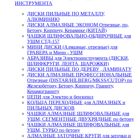
ИНСТРУМЕНТА
ДИСКИ ПИЛЬНЫЕ ПО МЕТАЛЛУ,
АЛЮМИНИЮ
ДИСКИ АЛМАЗНЫЕ ЭКОНОМ Отрезные, по,
Бетону, Кирпичу, Керамике (КИТАЙ)
ЧАШКИ ШЛИФОВАЛЬНО-ОБДИРОЧНЫЕ для
УШМ СТД-157
МИНИ ДИСКИ (Алмазные, отрезные) для
ГРАВЕРА и Мини - УШМ
АБРАЗИВЫ для Электроинструмента (ДИСКИ,
ШЛИФКРУГИ, ЛЕНТА, ШАРОЖКИ)
ДИСКИ ПИЛЬНЫЕ ПО ДЕРЕВУ , ЛАМИНАТУ
ДИСКИ АЛМАЗНЫЕ ПРОФЕССИОНАЛЬНЫЕ
Отрезные (DISTAR/HILBERG/MKSS/CUTOP) по
Железобетону, Бетону, Кирпичу, Граниту,
Керамограниту
ЦЕПИ для Электро и бензопил
КОЛЬЦА ПЕРЕХОДНЫЕ для АЛМАЗНЫХ и
ПИЛЬНЫХ ДИСКОВ
ЧАШКИ АЛМАЗНЫЕ ШЛИФОВАЛЬНЫЕ для
УШМ, СЕГМЕНТНЫЕ ДВУХРЯДНЫЕ по бетону
ЧАШКИ АЛМАЗНЫЕ ШЛИФОВАЛЬНЫЕ для
УШМ, ТУРБО по бетону
АЛМАЗНЫЕ ЗАТОЧНЫЕ КРУГИ для заточки и