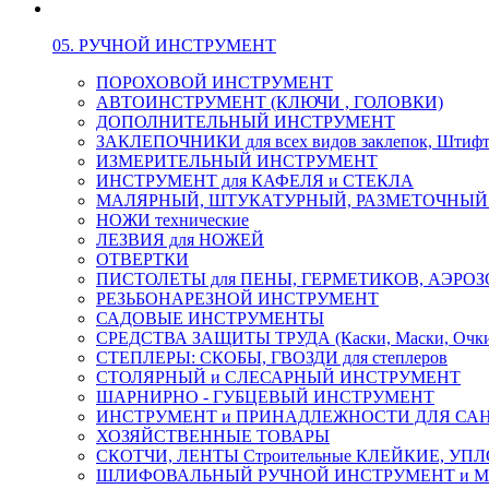
05. РУЧНОЙ ИНСТРУМЕНТ
ПОРОХОВОЙ ИНСТРУМЕНТ
АВТОИНСТРУМЕНТ (КЛЮЧИ , ГОЛОВКИ)
ДОПОЛНИТЕЛЬНЫЙ ИНСТРУМЕНТ
ЗАКЛЕПОЧНИКИ для всех видов заклепок, Штиф
ИЗМЕРИТЕЛЬНЫЙ ИНСТРУМЕНТ
ИНСТРУМЕНТ для КАФЕЛЯ и СТЕКЛА
МАЛЯРНЫЙ, ШТУКАТУРНЫЙ, РАЗМЕТОЧНЫЙ
НОЖИ технические
ЛЕЗВИЯ для НОЖЕЙ
ОТВЕРТКИ
ПИСТОЛЕТЫ для ПЕНЫ, ГЕРМЕТИКОВ, АЭР
РЕЗЬБОНАРЕЗНОЙ ИНСТРУМЕНТ
САДОВЫЕ ИНСТРУМЕНТЫ
СРЕДСТВА ЗАЩИТЫ ТРУДА (Каски, Маски, Очки, 
СТЕПЛЕРЫ: СКОБЫ, ГВОЗДИ для степлеров
СТОЛЯРНЫЙ и СЛЕСАРНЫЙ ИНСТРУМЕНТ
ШАРНИРНО - ГУБЦЕВЫЙ ИНСТРУМЕНТ
ИНСТРУМЕНТ и ПРИНАДЛЕЖНОСТИ ДЛЯ СА
ХОЗЯЙСТВЕННЫЕ ТОВАРЫ
СКОТЧИ, ЛЕНТЫ Строительные КЛЕЙКИЕ, У
ШЛИФОВАЛЬНЫЙ РУЧНОЙ ИНСТРУМЕНТ и 