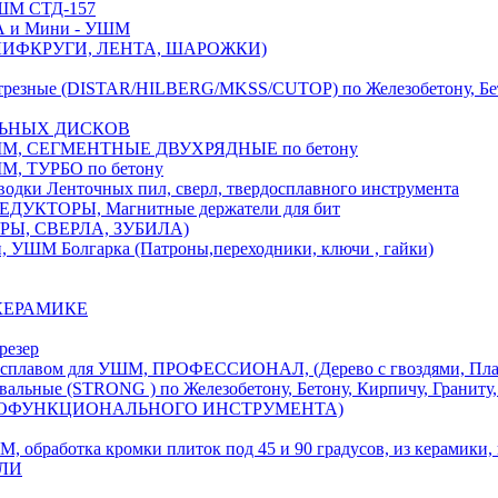
М СТД-157
А и Мини - УШМ
 ШЛИФКРУГИ, ЛЕНТА, ШАРОЖКИ)
(DISTAR/HILBERG/MKSS/CUTOP) по Железобетону, Бетону,
ЛЬНЫХ ДИСКОВ
, СЕГМЕНТНЫЕ ДВУХРЯДНЫЕ по бетону
 ТУРБО по бетону
и Ленточных пил, сверл, твердосплавного инструмента
ДУКТОРЫ, Магнитные держатели для бит
УРЫ, СВЕРЛА, ЗУБИЛА)
УШМ Болгарка (Патроны,переходники, ключи , гайки)
 КЕРАМИКЕ
резер
ом для УШМ, ПРОФЕССИОНАЛ, (Дерево с гвоздями, Пластик
ые (STRONG ) по Железобетону, Бетону, Кирпичу, Граниту, 
ОГОФУНКЦИОНАЛЬНОГО ИНСТРУМЕНТА)
тка кромки плиток под 45 и 90 градусов, из керамики, ке
ЕЛИ