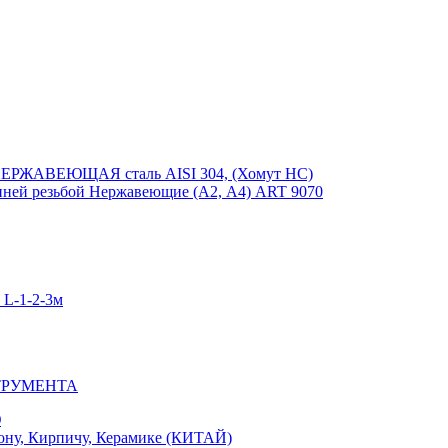
ЕРЖАВЕЮЩАЯ сталь AISI 304, (Хомут НС)
ей резьбой Нержавеющие (А2, А4) ART 9070
-1-2-3м
ТРУМЕНТА
Ю
у, Кирпичу, Керамике (КИТАЙ)