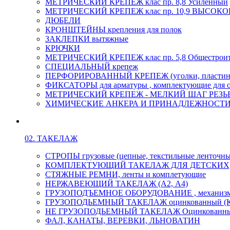
МЕТРИЧЕСКИЙ КРЕПЕЖ клас пр. 8,8 Усиленный
МЕТРИЧЕСКИЙ КРЕПЕЖ клас пр. 10,9 ВЫСО
ДЮБЕЛИ
КРОНШТЕЙНЫ крепления для полок
ЗАКЛЕПКИ вытяжные
КРЮЧКИ
МЕТРИЧЕСКИЙ КРЕПЕЖ клас пр. 5,8 Общестрои
СПЕЦИАЛЬНЫЙ крепеж
ПЕРФОРИРОВАННЫЙ КРЕПЕЖ (уголки, пластины
ФИКСАТОРЫ для арматуры , комплектующие для 
МЕТРИЧЕСКИЙ КРЕПЕЖ - МЕЛКИЙ ШАГ РЕЗЬБЫ,
ХИМИЧЕСКИЕ АНКЕРА И ПРИНАДЛЕЖНОСТИ
02. ТАКЕЛАЖ
СТРОПЫ грузовые (цепные, текстильные ленточны
КОМПЛЕКТУЮЩИЙ ТАКЕЛАЖ ДЛЯ ДЕТСКИХ
СТЯЖНЫЕ РЕМНИ, ленты и комплетующие
НЕРЖАВЕЮЩИЙ ТАКЕЛАЖ (А2, А4)
ГРУЗОПОДЪЕМНОЕ ОБОРУДОВАНИЕ , механиз
ГРУЗОПОДЬЕМНЫЙ ТАКЕЛАЖ оцинкованный (К
НЕ ГРУЗОПОДЬЕМНЫЙ ТАКЕЛАЖ Оцинкованн
ФАЛ, КАНАТЫ, ВЕРЕВКИ, ЛЬНОВАТИН