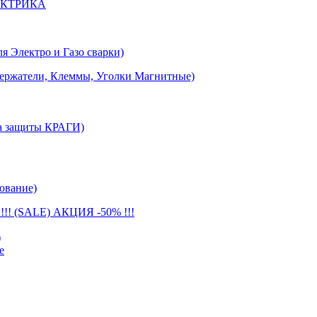
ЕКТРИКА
лектро и Газо сварки)
тели, Клеммы, Уголки Магнитные)
 защиты КРАГИ)
ование)
(SALE) АКЦИЯ -50% !!!
)
е