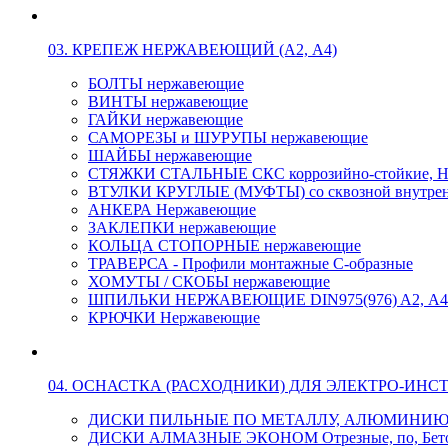
03. КРЕПЕЖ НЕРЖАВЕЮЩИЙ (А2, А4)
БОЛТЫ нержавеющие
ВИНТЫ нержавеющие
ГАЙКИ нержавеющие
САМОРЕЗЫ и ШУРУПЫ нержавеющие
ШАЙБЫ нержавеющие
СТЯЖКИ СТАЛЬНЫЕ СКС коррозийно-стойкие, Н
ВТУЛКИ КРУГЛЫЕ (МУФТЫ) со сквозной внутренн
АНКЕРА Нержавеющие
ЗАКЛЕПКИ нержавеющие
КОЛЬЦА СТОПОРНЫЕ нержавеющие
ТРАВЕРСА - Профили монтажные С-образные
ХОМУТЫ / СКОБЫ нержавеющие
ШПИЛЬКИ НЕРЖАВЕЮЩИЕ DIN975(976) A2, А4 L
КРЮЧКИ Нержавеющие
04. ОСНАСТКА (РАСХОДНИКИ) ДЛЯ ЭЛЕКТРО-ИНС
ДИСКИ ПИЛЬНЫЕ ПО МЕТАЛЛУ, АЛЮМИНИ
ДИСКИ АЛМАЗНЫЕ ЭКОНОМ Отрезные, по, Бетон