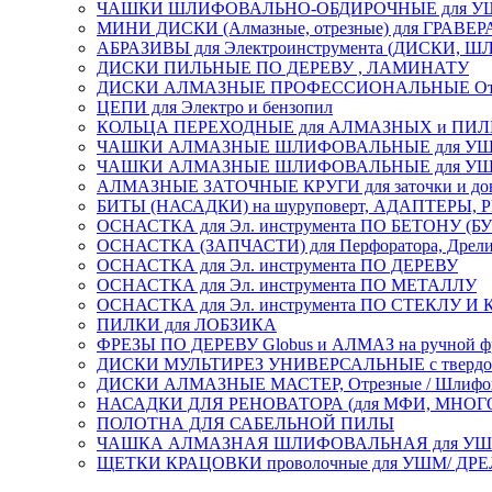
ЧАШКИ ШЛИФОВАЛЬНО-ОБДИРОЧНЫЕ для УШ
МИНИ ДИСКИ (Алмазные, отрезные) для ГРАВЕР
АБРАЗИВЫ для Электроинструмента (ДИСКИ,
ДИСКИ ПИЛЬНЫЕ ПО ДЕРЕВУ , ЛАМИНАТУ
ДИСКИ АЛМАЗНЫЕ ПРОФЕССИОНАЛЬНЫЕ Отрезные 
ЦЕПИ для Электро и бензопил
КОЛЬЦА ПЕРЕХОДНЫЕ для АЛМАЗНЫХ и ПИ
ЧАШКИ АЛМАЗНЫЕ ШЛИФОВАЛЬНЫЕ для УШМ
ЧАШКИ АЛМАЗНЫЕ ШЛИФОВАЛЬНЫЕ для УШМ,
АЛМАЗНЫЕ ЗАТОЧНЫЕ КРУГИ для заточки и доводк
БИТЫ (НАСАДКИ) на шуруповерт, АДАПТЕРЫ, РЕ
ОСНАСТКА для Эл. инструмента ПО БЕТОНУ (Б
ОСНАСТКА (ЗАПЧАСТИ) для Перфоратора, Дрели, 
ОСНАСТКА для Эл. инструмента ПО ДЕРЕВУ
ОСНАСТКА для Эл. инструмента ПО МЕТАЛЛУ
ОСНАСТКА для Эл. инструмента ПО СТЕКЛУ И
ПИЛКИ для ЛОБЗИКА
ФРЕЗЫ ПО ДЕРЕВУ Globus и АЛМАЗ на ручной ф
ДИСКИ МУЛЬТИРЕЗ УНИВЕРСАЛЬНЫЕ с твердосплав
ДИСКИ АЛМАЗНЫЕ МАСТЕР, Отрезные / Шлифовальн
НАСАДКИ ДЛЯ РЕНОВАТОРА (для МФИ, МН
ПОЛОТНА ДЛЯ САБЕЛЬНОЙ ПИЛЫ
ЧАШКА АЛМАЗНАЯ ШЛИФОВАЛЬНАЯ для УШМ, обрабо
ЩЕТКИ КРАЦОВКИ проволочные для УШМ/ ДР