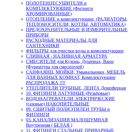
ПОЛОТЕНЦЕСУШИТЕЛИ и
КОМПЛЕКТУЮЩИЕ (Фитинги
ХРОМИРОВАННЫЕ)
ОТОПЛЕНИЕ и комплектующие, (РАДИАТОРЫ,
ТЕПЛОНОСИТЕЛИ, КОТЛЫ, АВТОМАТИКА)
ПРЕДОХРАНИТЕЛЬНЫЕ И ИЗМЕРИТЕЛЬНЫЕ
ПРИБОРЫ
РАСХОДНЫЕ МАТЕРИАЛЫ ДЛЯ
САНТЕХНИКИ
ФИЛЬТРЫ для очистки воды и комплектующие
СЛИВНАЯ - НАЛИВНАЯ АРМАТУРА
СМЕСИТЕЛИ для Кухонь, Душевых, Ванн
(Фурнитура для смесителей)
САНФАЯНЦ, МОЙКИ, Умывальники, МЕБЕЛЬ
ДЛЯ ВАННЫХ КОМНАТ, Комплектующие
РАСПРОДАЖА !!!!
УТЕПЛИТЕЛИ ТРУБНЫЕ, ЛЕНТА Демпферная
10. ФИТИНГИ ЛАТУННЫЕ (Резьбовые)
ВОДОНАГРЕВАТЕЛИ ЭЛЕКТРИЧЕСКИЕ
(газовые) НАКОПИТЕЛЬНЫЕ
09. СШИТЫЙ ПОЛИЭТИЛЕН ТРУБЫ и
ФИТИНГИ
03. КАНАЛИЗАЦИЯ МАЛОШУМНАЯ
Внутренняя ( БЕЛАЯ )
11. ФИТИНГИ СТАЛЬНЫЕ ПРИВАРНЫЕ