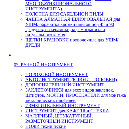
МНОГОФУНКЦИОНАЛЬНОГО
ИНСТРУМЕНТА)
ПОЛОТНА ДЛЯ САБЕЛЬНОЙ ПИЛЫ
ЧАШКА АЛМАЗНАЯ ШЛИФОВАЛЬНАЯ для
УШМ, обработка кромки плиток под 45 и 90
градусов, из керамики, керамогранита и
натурального камня
ЩЕТКИ КРАЦОВКИ проволочные для УШМ/
ДРЕЛИ
05. РУЧНОЙ ИНСТРУМЕНТ
ПОРОХОВОЙ ИНСТРУМЕНТ
АВТОИНСТРУМЕНТ (КЛЮЧИ , ГОЛОВКИ)
ДОПОЛНИТЕЛЬНЫЙ ИНСТРУМЕНТ
ЗАКЛЕПОЧНИКИ для всех видов заклепок,
Штифтов, МОЛЛИ, ПРОСЕКАТЕЛИ для монтажа
металлических профилей
ИЗМЕРИТЕЛЬНЫЙ ИНСТРУМЕНТ
ИНСТРУМЕНТ для КАФЕЛЯ и СТЕКЛА
МАЛЯРНЫЙ, ШТУКАТУРНЫЙ,
РАЗМЕТОЧНЫЙ ИНСТРУМЕНТ
НОЖИ технические