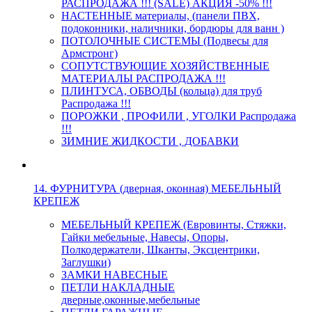
РАСПРОДАЖА !!! (SALE) АКЦИЯ -50% !!!
НАСТЕННЫЕ материалы, (панели ПВХ,
подоконники, наличники, бордюры для ванн )
ПОТОЛОЧНЫЕ СИСТЕМЫ (Подвесы для
Армстронг)
СОПУТСТВУЮЩИЕ ХОЗЯЙСТВЕННЫЕ
МАТЕРИАЛЫ РАСПРОДАЖА !!!
ПЛИНТУСА, ОБВОДЫ (кольца) для труб
Распродажа !!!
ПОРОЖКИ , ПРОФИЛИ , УГОЛКИ Распродажа
!!!
ЗИМНИЕ ЖИДКОСТИ , ДОБАВКИ
14. ФУРНИТУРА (дверная, оконная) МЕБЕЛЬНЫЙ
КРЕПЕЖ
МЕБЕЛЬНЫЙ КРЕПЕЖ (Евровинты, Стяжки,
Гайки мебельные, Навесы, Опоры,
Полкодержатели, Шканты, Эксцентрики,
Заглушки)
ЗАМКИ НАВЕСНЫЕ
ПЕТЛИ НАКЛАДНЫЕ
дверные,оконные,мебельные