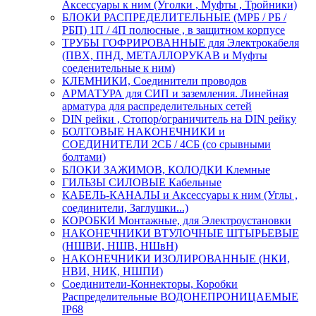
Аксессуары к ним (Уголки , Муфты , Тройники)
БЛОКИ РАСПРЕДЕЛИТЕЛЬНЫЕ (МРБ / РБ /
РБП) 1П / 4П полюсные , в защитном корпусе
ТРУБЫ ГОФРИРОВАННЫЕ для Электрокабеля
(ПВХ, ПНД, МЕТАЛЛОРУКАВ и Муфты
соеденительные к ним)
КЛЕМНИКИ, Соединители проводов
АРМАТУРА для СИП и заземления. Линейная
арматура для распределительных сетей
DIN рейки , Стопор/ограничитель на DIN рейку
БОЛТОВЫЕ НАКОНЕЧНИКИ и
СОЕДИНИТЕЛИ 2СБ / 4СБ (со срывными
болтами)
БЛОКИ ЗАЖИМОВ, КОЛОДКИ Клемные
ГИЛЬЗЫ СИЛОВЫЕ Кабельные
КАБЕЛЬ-КАНАЛЫ и Аксессуары к ним (Углы ,
соединители, Заглушки...)
КОРОБКИ Монтажные, для Электроустановки
НАКОНЕЧНИКИ ВТУЛОЧНЫЕ ШТЫРЬЕВЫЕ
(НШВИ, НШВ, НШвН)
НАКОНЕЧНИКИ ИЗОЛИРОВАННЫЕ (НКИ,
НВИ, НИК, НШПИ)
Соединители-Коннекторы, Коробки
Распределительные ВОДОНЕПРОНИЦАЕМЫЕ
IP68