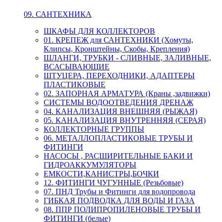
09. САНТЕХНИКА
ШКАФЫ ДЛЯ КОЛЛЕКТОРОВ
01. КРЕПЕЖ для САНТЕХНИКИ (Хомуты,
Клипсы, Кронштейны, Скобы, Крепления)
ШЛАНГИ, ТРУБКИ - СЛИВНЫЕ, ЗАЛИВНЫЕ,
ВСАСЫВАЮЩИЕ
ШТУЦЕРА, ПЕРЕХОДНИКИ, АДАПТЕРЫ
ПЛАСТИКОВЫЕ
02. ЗАПОРНАЯ АРМАТУРА (Краны ,задвижки)
СИСТЕМЫ ВОДООТВЕДЕНИЯ ДРЕНАЖ
04. КАНАЛИЗАЦИЯ ВНЕШНЯЯ (РЫЖАЯ)
05. КАНАЛИЗАЦИЯ ВНУТРЕННЯЯ (СЕРАЯ)
КОЛЛЕКТОРНЫЕ ГРУППЫ
06. МЕТАЛЛОПЛАСТИКОВЫЕ ТРУБЫ И
ФИТИНГИ
НАСОСЫ , РАСШИРИТЕЛЬНЫЕ БАКИ И
ГИДРОАККУМУЛЯТОРЫ
ЕМКОСТИ,КАНИСТРЫ,БОЧКИ
12. ФИТИНГИ ЧУГУННЫЕ (Резьбовые)
07. ПНД Трубы и Фитинги для водопровода
ГИБКАЯ ПОДВОДКА ДЛЯ ВОДЫ И ГАЗА
08. ППР ПОЛИПРОПИЛЕНОВЫЕ ТРУБЫ И
ФИТИНГИ (белые)