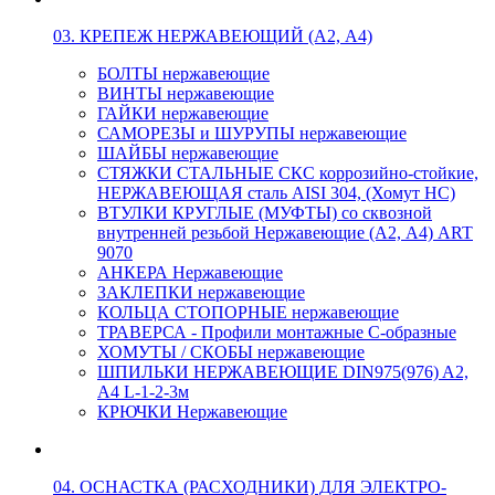
03. КРЕПЕЖ НЕРЖАВЕЮЩИЙ (А2, А4)
БОЛТЫ нержавеющие
ВИНТЫ нержавеющие
ГАЙКИ нержавеющие
САМОРЕЗЫ и ШУРУПЫ нержавеющие
ШАЙБЫ нержавеющие
СТЯЖКИ СТАЛЬНЫЕ СКС коррозийно-стойкие,
НЕРЖАВЕЮЩАЯ сталь AISI 304, (Хомут НС)
ВТУЛКИ КРУГЛЫЕ (МУФТЫ) со сквозной
внутренней резьбой Нержавеющие (А2, А4) ART
9070
АНКЕРА Нержавеющие
ЗАКЛЕПКИ нержавеющие
КОЛЬЦА СТОПОРНЫЕ нержавеющие
ТРАВЕРСА - Профили монтажные С-образные
ХОМУТЫ / СКОБЫ нержавеющие
ШПИЛЬКИ НЕРЖАВЕЮЩИЕ DIN975(976) A2,
А4 L-1-2-3м
КРЮЧКИ Нержавеющие
04. ОСНАСТКА (РАСХОДНИКИ) ДЛЯ ЭЛЕКТРО-