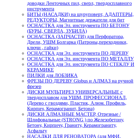
доводки Ленточных пил, сверл, твердосплавного
инструмента
БИТЫ (НАСАДКИ) на шуруповерт, АДАПТЕРЫ,
РЕДУКТОРЫ, Магнитные держатели для бит
ОСНАСТКА для Эл. инструмента ПО БЕТОНУ
(БУРЫ, СВЕРЛА, ЗУБИЛА)
ОСНАСТКА (ЗАПЧАСТИ) для Перфоратора,
Дрели, УШМ Болгарка (Патроны,переходники,
ключи , гайки)
ОСНАСТКА для Эл. инструмента ПО ДЕРЕВУ
ОСНАСТКА для Эл. инструмента ПО МЕТАЛЛУ
ОСНАСТКА для Эл. инструмента ПО СТЕКЛУ И
КЕРАМИКЕ
ПИЛКИ для ЛОБЗИКА
ФРЕЗЫ ПО ДЕРЕВУ Globus и АЛМАЗ на ручной
фрезер
ДИСКИ МУЛЬТИРЕЗ УНИВЕРСАЛЬНЫЕ с
твердосплавом для УШМ, ПРОФЕССИОНАЛ,
(Дерево с гвоздями, Пластик, Алюм. Профиль,
Кирпич, Керамогранит, Бетона)
ДИСКИ АЛМАЗНЫЕ МАСТЕР, Отрезные /
Шлифовальные (STRONG ) по Железобетону,
Бетону, Кирпичу, Граниту, Керамограниту,
Асфальту
НАСАДКИ ДЛЯ РЕНОВАТОРА (для МФИ,