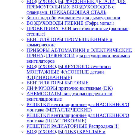
ВОЗДУХОВОДЫ, ФАСОННЫЕ ДЕТАЛИ ДЛЯ
ПРЯМОУГОЛЬНЫХ ВОЗДУХОВОДОВ с
фланцами. НЕРЖАВЕЮЩАЯ СТАЛЬ
Зонты над оборудованием для дымоудоления
ВОЗДУХОВОДЫ ГИБКИЕ (Гофра метал.)
ПРОВЕТРИВАТЕЛИ вентиляционные (оконные,
стенные)
ВЕНТИЛЯТОРЫ ПРОМЫШЛЕННЫЕ и
коммерческие
ПРИБОРЫ АВТОМАТИКИ и ЭЛЕКТРИЧЕСКИЕ
ПРИНАДЛЕЖНОСТИ для регулировки режимов
вентиляторов
ВОЗДУХОВОДЫ КРУГЛОГО сечения и
МОНТАЖНЫЕ ФАСОННЫЕ детали
(ОЦИНКОВАННЫЕ)
ВЕНТИЛЯТОРЫ БЫТОВЫЕ
ДИФФУЗОРЫ приточно-вытяжные (DK)
АНЕМОСТАТЫ, воздухораспределители
вентиляционные
РЕШЕТКИ вентиляционные для НАСТЕННОГО
монтажа (МЕТАЛЛИЧЕСКИЕ)
РЕШЕТКИ вентиляционные для НАСТЕННОГО
монтажа (ПЛАСТИКОВЫЕ)
РЕШЕТКИ РАДИАТОРНЫЕ Распродажа !!!
ВОЗДУХОВОДЫ (ПВХ) КРУГЛЫЕ и