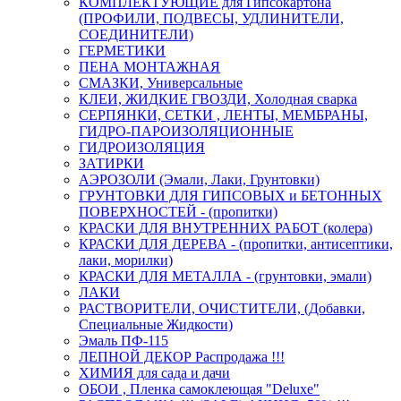
КОМПЛЕКТУЮЩИЕ для Гипсокартона
(ПРОФИЛИ, ПОДВЕСЫ, УДЛИНИТЕЛИ,
СОЕДИНИТЕЛИ)
ГЕРМЕТИКИ
ПЕНА МОНТАЖНАЯ
СМАЗКИ, Универсальные
КЛЕИ, ЖИДКИЕ ГВОЗДИ, Холодная сварка
СЕРПЯНКИ, СЕТКИ , ЛЕНТЫ, МЕМБРАНЫ,
ГИДРО-ПАРОИЗОЛЯЦИОННЫЕ
ГИДРОИЗОЛЯЦИЯ
ЗАТИРКИ
АЭРОЗОЛИ (Эмали, Лаки, Грунтовки)
ГРУНТОВКИ ДЛЯ ГИПСОВЫХ и БЕТОННЫХ
ПОВЕРХНОСТЕЙ - (пропитки)
КРАСКИ ДЛЯ ВНУТРЕННИХ РАБОТ (колера)
КРАСКИ ДЛЯ ДЕРЕВА - (пропитки, антисептики,
лаки, морилки)
КРАСКИ ДЛЯ МЕТАЛЛА - (грунтовки, эмали)
ЛАКИ
РАСТВОРИТЕЛИ, ОЧИСТИТЕЛИ, (Добавки,
Специальные Жидкости)
Эмаль ПФ-115
ЛЕПНОЙ ДЕКОР Распродажа !!!
ХИМИЯ для сада и дачи
ОБОИ , Пленка самоклеющая "Deluxe"