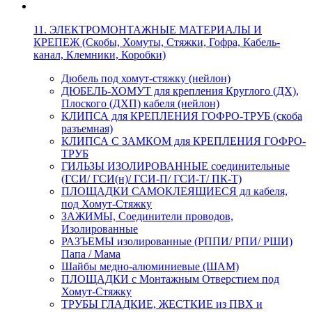
11. ЭЛЕКТРОМОНТАЖНЫЕ МАТЕРИАЛЫ И
КРЕПЕЖ (Скобы, Хомуты, Стяжки, Гофра, Кабель-
канал, Клемники, Коробки)
Дюбель под хомут-стяжку (нейлон)
ДЮБЕЛЬ-ХОМУТ для крепления Круглого (ДХ),
Плоского (ДХП) кабеля (нейлон)
КЛИПСА для КРЕПЛЕНИЯ ГОФРО-ТРУБ (скоба
разъемная)
КЛИПСА С ЗАМКОМ для КРЕПЛЕНИЯ ГОФРО-
ТРУБ
ГИЛЬЗЫ ИЗОЛИРОВАННЫЕ соединительные
(ГСИ/ ГСИ(н)/ ГСИ-П/ ГСИ-Т/ ПК-Т)
ПЛОЩАДКИ САМОКЛЕЯЩИЕСЯ дл кабеля,
под Хомут-Стяжку
ЗАЖИМЫ, Соединители проводов,
Изолированные
РАЗЪЕМЫ изолированные (РППИ/ РПИ/ РШИ)
Папа / Мама
Шайбы медно-алюминиевые (ШАМ)
ПЛОЩАДКИ с Монтажным Отверстием под
Хомут-Стяжку
ТРУБЫ ГЛАДКИЕ, ЖЕСТКИЕ из ПВХ и