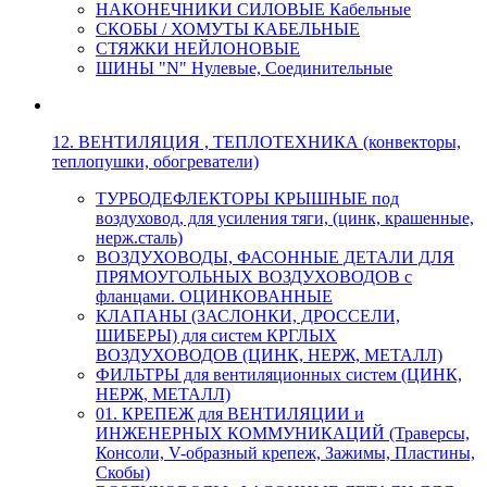
НАКОНЕЧНИКИ СИЛОВЫЕ Кабельные
СКОБЫ / ХОМУТЫ КАБЕЛЬНЫЕ
СТЯЖКИ НЕЙЛОНОВЫЕ
ШИНЫ "N" Нулевые, Соединительные
12. ВЕНТИЛЯЦИЯ , ТЕПЛОТЕХНИКА (конвекторы,
теплопушки, обогреватели)
ТУРБОДЕФЛЕКТОРЫ КРЫШНЫЕ под
воздуховод, для усиления тяги, (цинк, крашенные,
нерж.сталь)
ВОЗДУХОВОДЫ, ФАСОННЫЕ ДЕТАЛИ ДЛЯ
ПРЯМОУГОЛЬНЫХ ВОЗДУХОВОДОВ с
фланцами. ОЦИНКОВАННЫЕ
КЛАПАНЫ (ЗАСЛОНКИ, ДРОССЕЛИ,
ШИБЕРЫ) для систем КРГЛЫХ
ВОЗДУХОВОДОВ (ЦИНК, НЕРЖ, МЕТАЛЛ)
ФИЛЬТРЫ для вентиляционных систем (ЦИНК,
НЕРЖ, МЕТАЛЛ)
01. КРЕПЕЖ для ВЕНТИЛЯЦИИ и
ИНЖЕНЕРНЫХ КОММУНИКАЦИЙ (Траверсы,
Консоли, V-образный крепеж, Зажимы, Пластины,
Скобы)