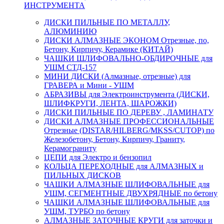
ИНСТРУМЕНТА
ДИСКИ ПИЛЬНЫЕ ПО МЕТАЛЛУ,
АЛЮМИНИЮ
ДИСКИ АЛМАЗНЫЕ ЭКОНОМ Отрезные, по,
Бетону, Кирпичу, Керамике (КИТАЙ)
ЧАШКИ ШЛИФОВАЛЬНО-ОБДИРОЧНЫЕ для
УШМ СТД-157
МИНИ ДИСКИ (Алмазные, отрезные) для
ГРАВЕРА и Мини - УШМ
АБРАЗИВЫ для Электроинструмента (ДИСКИ,
ШЛИФКРУГИ, ЛЕНТА, ШАРОЖКИ)
ДИСКИ ПИЛЬНЫЕ ПО ДЕРЕВУ , ЛАМИНАТУ
ДИСКИ АЛМАЗНЫЕ ПРОФЕССИОНАЛЬНЫЕ
Отрезные (DISTAR/HILBERG/MKSS/CUTOP) по
Железобетону, Бетону, Кирпичу, Граниту,
Керамограниту
ЦЕПИ для Электро и бензопил
КОЛЬЦА ПЕРЕХОДНЫЕ для АЛМАЗНЫХ и
ПИЛЬНЫХ ДИСКОВ
ЧАШКИ АЛМАЗНЫЕ ШЛИФОВАЛЬНЫЕ для
УШМ, СЕГМЕНТНЫЕ ДВУХРЯДНЫЕ по бетону
ЧАШКИ АЛМАЗНЫЕ ШЛИФОВАЛЬНЫЕ для
УШМ, ТУРБО по бетону
АЛМАЗНЫЕ ЗАТОЧНЫЕ КРУГИ для заточки и