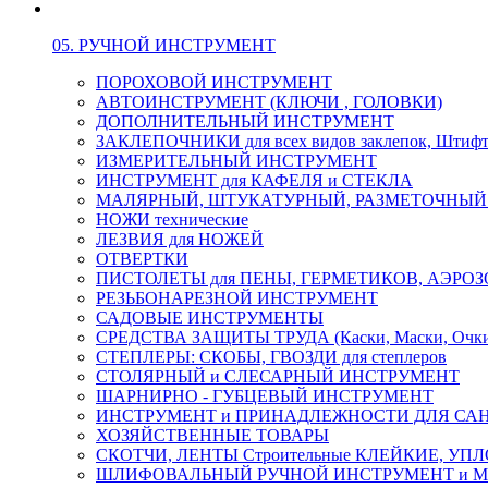
05. РУЧНОЙ ИНСТРУМЕНТ
ПОРОХОВОЙ ИНСТРУМЕНТ
АВТОИНСТРУМЕНТ (КЛЮЧИ , ГОЛОВКИ)
ДОПОЛНИТЕЛЬНЫЙ ИНСТРУМЕНТ
ЗАКЛЕПОЧНИКИ для всех видов заклепок, Штиф
ИЗМЕРИТЕЛЬНЫЙ ИНСТРУМЕНТ
ИНСТРУМЕНТ для КАФЕЛЯ и СТЕКЛА
МАЛЯРНЫЙ, ШТУКАТУРНЫЙ, РАЗМЕТОЧНЫЙ
НОЖИ технические
ЛЕЗВИЯ для НОЖЕЙ
ОТВЕРТКИ
ПИСТОЛЕТЫ для ПЕНЫ, ГЕРМЕТИКОВ, АЭР
РЕЗЬБОНАРЕЗНОЙ ИНСТРУМЕНТ
САДОВЫЕ ИНСТРУМЕНТЫ
СРЕДСТВА ЗАЩИТЫ ТРУДА (Каски, Маски, Очки, 
СТЕПЛЕРЫ: СКОБЫ, ГВОЗДИ для степлеров
СТОЛЯРНЫЙ и СЛЕСАРНЫЙ ИНСТРУМЕНТ
ШАРНИРНО - ГУБЦЕВЫЙ ИНСТРУМЕНТ
ИНСТРУМЕНТ и ПРИНАДЛЕЖНОСТИ ДЛЯ СА
ХОЗЯЙСТВЕННЫЕ ТОВАРЫ
СКОТЧИ, ЛЕНТЫ Строительные КЛЕЙКИЕ, У
ШЛИФОВАЛЬНЫЙ РУЧНОЙ ИНСТРУМЕНТ и 