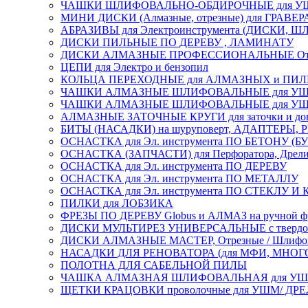
ЧАШКИ ШЛИФОВАЛЬНО-ОБДИРОЧНЫЕ для УШ
МИНИ ДИСКИ (Алмазные, отрезные) для ГРАВЕР
АБРАЗИВЫ для Электроинструмента (ДИСКИ,
ДИСКИ ПИЛЬНЫЕ ПО ДЕРЕВУ , ЛАМИНАТУ
ДИСКИ АЛМАЗНЫЕ ПРОФЕССИОНАЛЬНЫЕ Отрезные 
ЦЕПИ для Электро и бензопил
КОЛЬЦА ПЕРЕХОДНЫЕ для АЛМАЗНЫХ и ПИ
ЧАШКИ АЛМАЗНЫЕ ШЛИФОВАЛЬНЫЕ для УШМ
ЧАШКИ АЛМАЗНЫЕ ШЛИФОВАЛЬНЫЕ для УШМ,
АЛМАЗНЫЕ ЗАТОЧНЫЕ КРУГИ для заточки и доводк
БИТЫ (НАСАДКИ) на шуруповерт, АДАПТЕРЫ, РЕ
ОСНАСТКА для Эл. инструмента ПО БЕТОНУ (Б
ОСНАСТКА (ЗАПЧАСТИ) для Перфоратора, Дрели, 
ОСНАСТКА для Эл. инструмента ПО ДЕРЕВУ
ОСНАСТКА для Эл. инструмента ПО МЕТАЛЛУ
ОСНАСТКА для Эл. инструмента ПО СТЕКЛУ И
ПИЛКИ для ЛОБЗИКА
ФРЕЗЫ ПО ДЕРЕВУ Globus и АЛМАЗ на ручной ф
ДИСКИ МУЛЬТИРЕЗ УНИВЕРСАЛЬНЫЕ с твердосплав
ДИСКИ АЛМАЗНЫЕ МАСТЕР, Отрезные / Шлифовальн
НАСАДКИ ДЛЯ РЕНОВАТОРА (для МФИ, МН
ПОЛОТНА ДЛЯ САБЕЛЬНОЙ ПИЛЫ
ЧАШКА АЛМАЗНАЯ ШЛИФОВАЛЬНАЯ для УШМ, обрабо
ЩЕТКИ КРАЦОВКИ проволочные для УШМ/ ДР