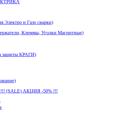
ЕКТРИКА
лектро и Газо сварки)
тели, Клеммы, Уголки Магнитные)
 защиты КРАГИ)
ование)
(SALE) АКЦИЯ -50% !!!
)
е