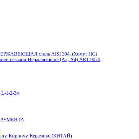
ЕРЖАВЕЮЩАЯ сталь AISI 304, (Хомут НС)
ей резьбой Нержавеющие (А2, А4) ART 9070
-1-2-3м
ТРУМЕНТА
Ю
у, Кирпичу, Керамике (КИТАЙ)