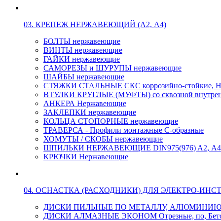
03. КРЕПЕЖ НЕРЖАВЕЮЩИЙ (А2, А4)
БОЛТЫ нержавеющие
ВИНТЫ нержавеющие
ГАЙКИ нержавеющие
САМОРЕЗЫ и ШУРУПЫ нержавеющие
ШАЙБЫ нержавеющие
СТЯЖКИ СТАЛЬНЫЕ СКС коррозийно-стойкие, Н
ВТУЛКИ КРУГЛЫЕ (МУФТЫ) со сквозной внутренн
АНКЕРА Нержавеющие
ЗАКЛЕПКИ нержавеющие
КОЛЬЦА СТОПОРНЫЕ нержавеющие
ТРАВЕРСА - Профили монтажные С-образные
ХОМУТЫ / СКОБЫ нержавеющие
ШПИЛЬКИ НЕРЖАВЕЮЩИЕ DIN975(976) A2, А4 L
КРЮЧКИ Нержавеющие
04. ОСНАСТКА (РАСХОДНИКИ) ДЛЯ ЭЛЕКТРО-ИНС
ДИСКИ ПИЛЬНЫЕ ПО МЕТАЛЛУ, АЛЮМИНИ
ДИСКИ АЛМАЗНЫЕ ЭКОНОМ Отрезные, по, Бетон