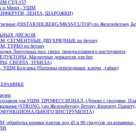
М СТД-157
А и Мини - УШМ
 ШЛИФКРУГИ, ЛЕНТА, ШАРОЖКИ)
(DISTAR/HILBERG/MKSS/CUTOP) по Железобетону, Бетону,
ЛЬНЫХ ДИСКОВ
, СЕГМЕНТНЫЕ ДВУХРЯДНЫЕ по бетону
 ТУРБО по бетону
и Ленточных пил, сверл, твердосплавного инструмента
ДУКТОРЫ, Магнитные держатели для бит
УРЫ, СВЕРЛА, ЗУБИЛА)
УШМ Болгарка (Патроны,переходники, ключи , гайки)
 КЕРАМИКЕ
резер
ом для УШМ, ПРОФЕССИОНАЛ, (Дерево с гвоздями, Пластик
ые (STRONG ) по Железобетону, Бетону, Кирпичу, Граниту, 
ОГОФУНКЦИОНАЛЬНОГО ИНСТРУМЕНТА)
тка кромки плиток под 45 и 90 градусов, из керамики, ке
ЕЛИ