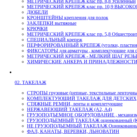
МЕТРИЧЕСКИЙ КРЕПЕЖ клас пр. 8,8 Усиленный
МЕТРИЧЕСКИЙ КРЕПЕЖ клас пр. 10,9 ВЫСО
ДЮБЕЛИ
КРОНШТЕЙНЫ крепления для полок
ЗАКЛЕПКИ вытяжные
КРЮЧКИ
МЕТРИЧЕСКИЙ КРЕПЕЖ клас пр. 5,8 Общестрои
СПЕЦИАЛЬНЫЙ крепеж
ПЕРФОРИРОВАННЫЙ КРЕПЕЖ (уголки, пластины
ФИКСАТОРЫ для арматуры , комплектующие для 
МЕТРИЧЕСКИЙ КРЕПЕЖ - МЕЛКИЙ ШАГ РЕЗЬБЫ,
ХИМИЧЕСКИЕ АНКЕРА И ПРИНАДЛЕЖНОСТИ
02. ТАКЕЛАЖ
СТРОПЫ грузовые (цепные, текстильные ленточны
КОМПЛЕКТУЮЩИЙ ТАКЕЛАЖ ДЛЯ ДЕТСКИХ
СТЯЖНЫЕ РЕМНИ, ленты и комплетующие
НЕРЖАВЕЮЩИЙ ТАКЕЛАЖ (А2, А4)
ГРУЗОПОДЪЕМНОЕ ОБОРУДОВАНИЕ , механиз
ГРУЗОПОДЬЕМНЫЙ ТАКЕЛАЖ оцинкованный (К
НЕ ГРУЗОПОДЬЕМНЫЙ ТАКЕЛАЖ Оцинкованн
ФАЛ, КАНАТЫ, ВЕРЕВКИ, ЛЬНОВАТИН