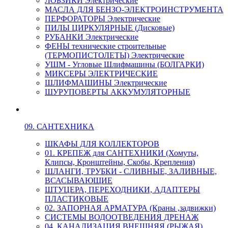
ЛОБЗИКИ Электрические
МАСЛА ДЛЯ БЕНЗО-ЭЛЕКТРОИНСТРУМЕНТА
ПЕРФОРАТОРЫ Электрические
ПИЛЫ ЦИРКУЛЯРНЫЕ (Дисковые)
РУБАНКИ Электрические
ФЕНЫ технические строительные
(ТЕРМОПИСТОЛЕТЫ) Электрические
УШМ - Угловые Шлифмашины (БОЛГАРКИ)
МИКСЕРЫ ЭЛЕКТРИЧЕСКИЕ
ШЛИФМАШИНЫ Электрические
ШУРУПОВЕРТЫ АККУМУЛЯТОРНЫЕ
09. САНТЕХНИКА
ШКАФЫ ДЛЯ КОЛЛЕКТОРОВ
01. КРЕПЕЖ для САНТЕХНИКИ (Хомуты,
Клипсы, Кронштейны, Скобы, Крепления)
ШЛАНГИ, ТРУБКИ - СЛИВНЫЕ, ЗАЛИВНЫЕ,
ВСАСЫВАЮЩИЕ
ШТУЦЕРА, ПЕРЕХОДНИКИ, АДАПТЕРЫ
ПЛАСТИКОВЫЕ
02. ЗАПОРНАЯ АРМАТУРА (Краны ,задвижки)
СИСТЕМЫ ВОДООТВЕДЕНИЯ ДРЕНАЖ
04. КАНАЛИЗАЦИЯ ВНЕШНЯЯ (РЫЖАЯ)