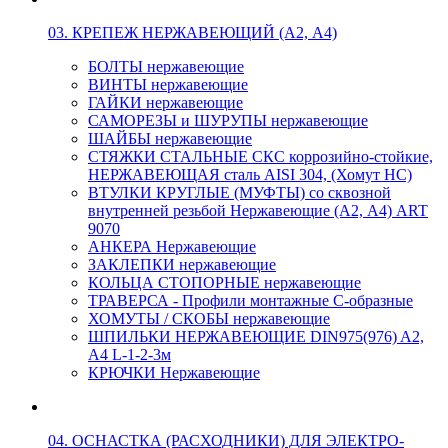
03. КРЕПЕЖ НЕРЖАВЕЮЩИЙ (А2, А4)
БОЛТЫ нержавеющие
ВИНТЫ нержавеющие
ГАЙКИ нержавеющие
САМОРЕЗЫ и ШУРУПЫ нержавеющие
ШАЙБЫ нержавеющие
СТЯЖКИ СТАЛЬНЫЕ СКС коррозийно-стойкие,
НЕРЖАВЕЮЩАЯ сталь AISI 304, (Хомут НС)
ВТУЛКИ КРУГЛЫЕ (МУФТЫ) со сквозной
внутренней резьбой Нержавеющие (А2, А4) ART
9070
АНКЕРА Нержавеющие
ЗАКЛЕПКИ нержавеющие
КОЛЬЦА СТОПОРНЫЕ нержавеющие
ТРАВЕРСА - Профили монтажные С-образные
ХОМУТЫ / СКОБЫ нержавеющие
ШПИЛЬКИ НЕРЖАВЕЮЩИЕ DIN975(976) A2,
А4 L-1-2-3м
КРЮЧКИ Нержавеющие
04. ОСНАСТКА (РАСХОДНИКИ) ДЛЯ ЭЛЕКТРО-