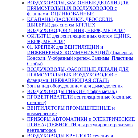
ВОЗДУХОВОДЫ, ФАСОННЫЕ ДЕТАЛИ ДЛЯ
ПРЯМОУГОЛЬНЫХ ВОЗДУХОВОДОВ с
фланцами. ОЦИНКОВАННЫЕ
КЛАПАНЫ (ЗАСЛОНКИ, ДРОССЕЛИ,
ШИБЕРЫ) для систем КРГЛЫХ
ВОЗДУХОВОДОВ (ЦИНК, НЕРЖ, МЕТАЛЛ)
ФИЛЬТРЫ для вентиляционных систем (ЦИНК,
НЕРЖ, МЕТАЛЛ)
01. КРЕПЕЖ для ВЕНТИЛЯЦИИ и
ИНЖЕНЕРНЫХ КОММУНИКАЦИЙ (Траверсы,
Консоли, V-образный крепеж, Зажимы, Пластины,
Скобы)
ВОЗДУХОВОДЫ, ФАСОННЫЕ ДЕТАЛИ ДЛЯ
ПРЯМОУГОЛЬНЫХ ВОЗДУХОВОДОВ с
фланцами. НЕРЖАВЕЮЩАЯ СТАЛЬ
Зонты над оборудованием для дымоудоления
ВОЗДУХОВОДЫ ГИБКИЕ (Гофра метал.)
ПРОВЕТРИВАТЕЛИ вентиляционные (оконные,
стенные)
ВЕНТИЛЯТОРЫ ПРОМЫШЛЕННЫЕ и
коммерческие
ПРИБОРЫ АВТОМАТИКИ и ЭЛЕКТРИЧЕСКИЕ
ПРИНАДЛЕЖНОСТИ для регулировки режимов
вентиляторов
ВОЗДУХОВОДЫ КРУГЛОГО сечения и