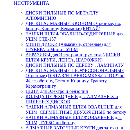
ИНСТРУМЕНТА
ДИСКИ ПИЛЬНЫЕ ПО МЕТАЛЛУ,
АЛЮМИНИЮ
ДИСКИ АЛМАЗНЫЕ ЭКОНОМ Отрезные, по,
Бетону, Кирпичу, Керамике (КИТАЙ)
ЧАШКИ ШЛИФОВАЛЬНО-ОБДИРОЧНЫЕ для
УШМ СТД-157
МИНИ ДИСКИ (Алмазные, отрезные) для
ГРАВЕРА и Мини - УШМ
АБРАЗИВЫ для Электроинструмента (ДИСКИ,
ШЛИФКРУГИ, ЛЕНТА, ШАРОЖКИ)
ДИСКИ ПИЛЬНЫЕ ПО ДЕРЕВУ , ЛАМИНАТУ
ДИСКИ АЛМАЗНЫЕ ПРОФЕССИОНАЛЬНЫЕ
Отрезные (DISTAR/HILBERG/MKSS/CUTOP) по
Железобетону, Бетону, Кирпичу, Граниту,
Керамограниту
ЦЕПИ для Электро и бензопил
КОЛЬЦА ПЕРЕХОДНЫЕ для АЛМАЗНЫХ и
ПИЛЬНЫХ ДИСКОВ
ЧАШКИ АЛМАЗНЫЕ ШЛИФОВАЛЬНЫЕ для
УШМ, СЕГМЕНТНЫЕ ДВУХРЯДНЫЕ по бетону
ЧАШКИ АЛМАЗНЫЕ ШЛИФОВАЛЬНЫЕ для
УШМ, ТУРБО по бетону
АЛМАЗНЫЕ ЗАТОЧНЫЕ КРУГИ для заточки и