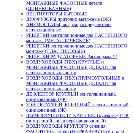
МОНТАЖНЫЕ ФАСОННЫЕ детали
(ОЦИНКОВАННЫЕ)
ВЕНТИЛЯТОРЫ БЫТОВЫЕ
ДИФФУЗОРЫ приточно-вытяжные (DK)
АНЕМОСТАТЫ, воздухораспределители
вентиляционные
РЕШЕТКИ вентиляционные для НАСТЕННОГО
монтажа (МЕТАЛЛИЧЕСКИЕ)
РЕШЕТКИ вентиляционные для НАСТЕННОГО
монтажа (ПЛАСТИКОВЫЕ)
РЕШЕТКИ РАДИАТОРНЫЕ Распродажа !!!
ВОЗДУХОВОДЫ (ПВХ) КРУГЛЫЕ и
МОНТАЖНЫЕ ФАСОННЫЕ ДЕТАЛИ для
вентиляционных систем
ВОЗДУХОВОДЫ (ПВХ) ПРЯМОУГОЛЬНЫЕ и
МОНТАЖНЫЕ ФАСОННЫЕ ДЕТАЛИ для
вентиляционных систем
ДЕФЛЕКТОР КРУГЛЫЙ вентиляционный,
оцинкованный (ДК)
ЗОНТ КРУГЛЫЙ, КРЫШНЫЙ, вентиляционный,
оцинкованный (ЗК)
ШУМОГЛУШИТЕЛИ КРУГЛЫЕ Трубчатые, ГТК
(внутренний канал перфорированный)
ВОЗДУХОВОДЫ КРУГЛОГО сечения,
ФАСОННЫЕ детали (НЕРЖАВЕЮЩАЯ сталь)