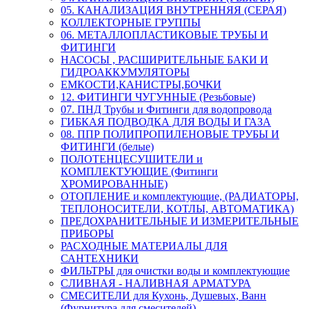
05. КАНАЛИЗАЦИЯ ВНУТРЕННЯЯ (СЕРАЯ)
КОЛЛЕКТОРНЫЕ ГРУППЫ
06. МЕТАЛЛОПЛАСТИКОВЫЕ ТРУБЫ И
ФИТИНГИ
НАСОСЫ , РАСШИРИТЕЛЬНЫЕ БАКИ И
ГИДРОАККУМУЛЯТОРЫ
ЕМКОСТИ,КАНИСТРЫ,БОЧКИ
12. ФИТИНГИ ЧУГУННЫЕ (Резьбовые)
07. ПНД Трубы и Фитинги для водопровода
ГИБКАЯ ПОДВОДКА ДЛЯ ВОДЫ И ГАЗА
08. ППР ПОЛИПРОПИЛЕНОВЫЕ ТРУБЫ И
ФИТИНГИ (белые)
ПОЛОТЕНЦЕСУШИТЕЛИ и
КОМПЛЕКТУЮЩИЕ (Фитинги
ХРОМИРОВАННЫЕ)
ОТОПЛЕНИЕ и комплектующие, (РАДИАТОРЫ,
ТЕПЛОНОСИТЕЛИ, КОТЛЫ, АВТОМАТИКА)
ПРЕДОХРАНИТЕЛЬНЫЕ И ИЗМЕРИТЕЛЬНЫЕ
ПРИБОРЫ
РАСХОДНЫЕ МАТЕРИАЛЫ ДЛЯ
САНТЕХНИКИ
ФИЛЬТРЫ для очистки воды и комплектующие
СЛИВНАЯ - НАЛИВНАЯ АРМАТУРА
СМЕСИТЕЛИ для Кухонь, Душевых, Ванн
(Фурнитура для смесителей)