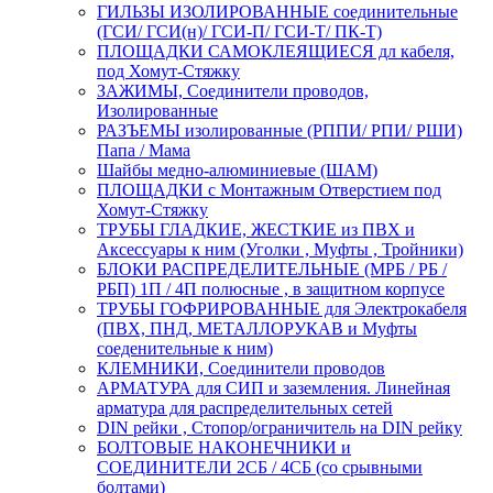
ГИЛЬЗЫ ИЗОЛИРОВАННЫЕ соединительные
(ГСИ/ ГСИ(н)/ ГСИ-П/ ГСИ-Т/ ПК-Т)
ПЛОЩАДКИ САМОКЛЕЯЩИЕСЯ дл кабеля,
под Хомут-Стяжку
ЗАЖИМЫ, Соединители проводов,
Изолированные
РАЗЪЕМЫ изолированные (РППИ/ РПИ/ РШИ)
Папа / Мама
Шайбы медно-алюминиевые (ШАМ)
ПЛОЩАДКИ с Монтажным Отверстием под
Хомут-Стяжку
ТРУБЫ ГЛАДКИЕ, ЖЕСТКИЕ из ПВХ и
Аксессуары к ним (Уголки , Муфты , Тройники)
БЛОКИ РАСПРЕДЕЛИТЕЛЬНЫЕ (МРБ / РБ /
РБП) 1П / 4П полюсные , в защитном корпусе
ТРУБЫ ГОФРИРОВАННЫЕ для Электрокабеля
(ПВХ, ПНД, МЕТАЛЛОРУКАВ и Муфты
соеденительные к ним)
КЛЕМНИКИ, Соединители проводов
АРМАТУРА для СИП и заземления. Линейная
арматура для распределительных сетей
DIN рейки , Стопор/ограничитель на DIN рейку
БОЛТОВЫЕ НАКОНЕЧНИКИ и
СОЕДИНИТЕЛИ 2СБ / 4СБ (со срывными
болтами)