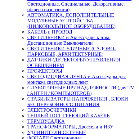
Светодиодные, Специальные, Декоративные,
общего назначения)
АВТОМАТИКА, ДОПОЛНИТЕЛЬНЫЕ
МОДУЛЬНЫЕ УСТРОЙСТВА
(НИЗКОВОЛЬТНОЕ ОБОРУДОВАНИЕ)
КАБЕЛЬ и ПРОВОД
СВЕТИЛЬНИКИ и Аксессуары к ним:
Дистанционные Выключатели
СВЕТИЛЬНИКИ УЛИЧНЫЕ (САДОВО-
ПАРКОВЫЕ, АРХИТЕКТУРНЫЕ)
ДАТЧИКИ (ДЕТЕКТОРЫ) УПРАВЛЕНИЯ
ОСВЕЩЕНИЕМ
ПРОЖЕКТОРЫ
СВЕТОДИОДНАЯ ЛЕНТА и Аксессуары для
монтажа светодиодных лент
СЛАБОТОЧНЫЕ ПРИНАДЛЕЖНОСТИ (для TV
/ АНТЕН / КОМПЬЮТЕРОВ)
СТАБИЛИЗАТОРЫ НАПРЯЖЕНИЯ , БЛОКИ
БЕСПЕРЕБОЙНОГО ПИТАНИЯ
ЭЛЕКТРОСЧЕТЧИКИ
ТЕПЛЫЙ ПОЛ, ГРЕЮЩИЙ КАБЕЛЬ
ТЕРМОУСАДКА
ТРАНСФОРМАТОРЫ, Дроссели и ИЗУ
УДЛИНИТЕЛИ СЕТЕВЫЕ
ФОНАРИ Светодиодные