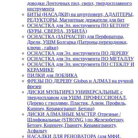
доводки Ленточных пил, сверл, твердосплавного
инструмента
БИТЫ (НАСАДКИ) на шуруповерт, АДАПТЕРЫ,
РЕДУКТОРЫ, Магнитные держатели для бит
ОСНАСТКА для Эл. инструмента ПО БЕТОНУ
(БУРЫ, СВЕРЛА, ЗУБИЛА)
ОСНАСТКА (ЗАПЧАСТИ) для Перфоратора,
Дрели, УШМ Болгарка (Патроны,переходники,
ключи , гайки)
ОСНАСТКА для Эл. инструмента ПО ДЕРЕВУ
ОСНАСТКА для Эл. инструмента ПО МЕТАЛЛУ
ОСНАСТКА для Эл. инструмента ПО СТЕКЛУ И
КЕРАМИКЕ
ПИЛКИ для ЛОБЗИКА
ФРЕЗЫ ПО ДЕРЕВУ Globus и АЛМАЗ на ручной
фрезер
ДИСКИ МУЛЬТИРЕЗ УНИВЕРСАЛЬНЫЕ с
твердосплавом для УШМ, ПРОФЕССИОНАЛ,
(Дерево с гвоздями, Пластик, Алюм. Профиль,
Кирпич, Керамогранит, Бетона)
ДИСКИ АЛМАЗНЫЕ МАСТЕР, Отрезные /
Шлифовальные (STRONG ) по Железобетону,
Бетону, Кирпичу, Граниту, Керамограниту,
Асфальту
НАСАДКИ ДЛЯ РЕНОВАТОРА (для МФИ,