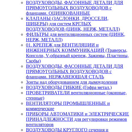
ВОЗДУХОВОДЫ, ФАСОННЫЕ ДЕТАЛИ ДЛЯ
ПРЯМОУГОЛЬНЫХ ВОЗДУХОВОДОВ с
фланцами. ОЦИНКОВАННЫЕ
КЛАПАНЫ (ЗАСЛОНКИ, ДРОССЕЛИ,
ШИБЕРЫ) для систем КРГЛЫХ
ВОЗДУХОВОДОВ (ЦИНК, НЕРЖ, МЕТАЛЛ)
ФИЛЬТРЫ для вентиляционных систем (ЦИНК,
НЕРЖ, МЕТАЛЛ)
01. КРЕПЕЖ для ВЕНТИЛЯЦИИ и
ИНЖЕНЕРНЫХ КОММУНИКАЦИЙ (Траверсы,
Консоли, V-образный крепеж, Зажимы, Пластины,
Скобы)
ВОЗДУХОВОДЫ, ФАСОННЫЕ ДЕТАЛИ ДЛЯ
ПРЯМОУГОЛЬНЫХ ВОЗДУХОВОДОВ с
фланцами. НЕРЖАВЕЮЩАЯ СТАЛЬ
Зонты над оборудованием для дымоудоления
ВОЗДУХОВОДЫ ГИБКИЕ (Гофра метал.)
ПРОВЕТРИВАТЕЛИ вентиляционные (оконные,
стенные)
ВЕНТИЛЯТОРЫ ПРОМЫШЛЕННЫЕ и
коммерческие
ПРИБОРЫ АВТОМАТИКИ и ЭЛЕКТРИЧЕСКИЕ
ПРИНАДЛЕЖНОСТИ для регулировки режимов
вентиляторов
ВОЗДУХОВОДЫ КРУГЛОГО сечения и