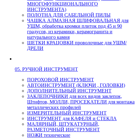
МНОГОФУНКЦИОНАЛЬНОГО
ИНСТРУМЕНТА)
ПОЛОТНА ДЛЯ САБЕЛЬНОЙ ПИЛЫ
ЧАШКА АЛМАЗНАЯ ШЛИФОВАЛЬНАЯ для
УШМ, обработка кромки плиток под 45 и 90
градусов, из керамики, керамогранита и
натурального камня
ЩЕТКИ КРАЦОВКИ проволочные для УШМ/
ДРЕЛИ
05. РУЧНОЙ ИНСТРУМЕНТ
ПОРОХОВОЙ ИНСТРУМЕНТ
АВТОИНСТРУМЕНТ (КЛЮЧИ , ГОЛОВКИ)
ДОПОЛНИТЕЛЬНЫЙ ИНСТРУМЕНТ
ЗАКЛЕПОЧНИКИ для всех видов заклепок,
Штифтов, МОЛЛИ, ПРОСЕКАТЕЛИ для монтажа
металлических профилей
ИЗМЕРИТЕЛЬНЫЙ ИНСТРУМЕНТ
ИНСТРУМЕНТ для КАФЕЛЯ и СТЕКЛА
МАЛЯРНЫЙ, ШТУКАТУРНЫЙ,
РАЗМЕТОЧНЫЙ ИНСТРУМЕНТ
НОЖИ технические