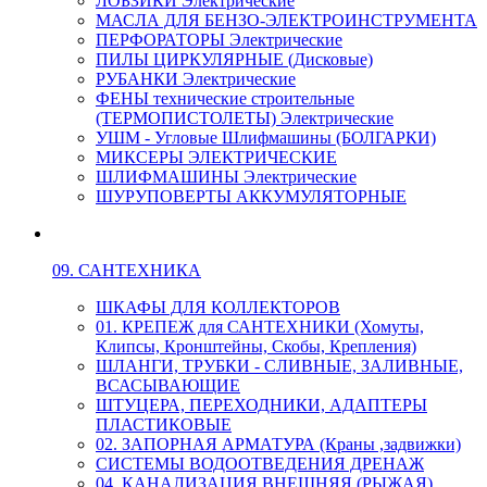
ЛОБЗИКИ Электрические
МАСЛА ДЛЯ БЕНЗО-ЭЛЕКТРОИНСТРУМЕНТА
ПЕРФОРАТОРЫ Электрические
ПИЛЫ ЦИРКУЛЯРНЫЕ (Дисковые)
РУБАНКИ Электрические
ФЕНЫ технические строительные
(ТЕРМОПИСТОЛЕТЫ) Электрические
УШМ - Угловые Шлифмашины (БОЛГАРКИ)
МИКСЕРЫ ЭЛЕКТРИЧЕСКИЕ
ШЛИФМАШИНЫ Электрические
ШУРУПОВЕРТЫ АККУМУЛЯТОРНЫЕ
09. САНТЕХНИКА
ШКАФЫ ДЛЯ КОЛЛЕКТОРОВ
01. КРЕПЕЖ для САНТЕХНИКИ (Хомуты,
Клипсы, Кронштейны, Скобы, Крепления)
ШЛАНГИ, ТРУБКИ - СЛИВНЫЕ, ЗАЛИВНЫЕ,
ВСАСЫВАЮЩИЕ
ШТУЦЕРА, ПЕРЕХОДНИКИ, АДАПТЕРЫ
ПЛАСТИКОВЫЕ
02. ЗАПОРНАЯ АРМАТУРА (Краны ,задвижки)
СИСТЕМЫ ВОДООТВЕДЕНИЯ ДРЕНАЖ
04. КАНАЛИЗАЦИЯ ВНЕШНЯЯ (РЫЖАЯ)