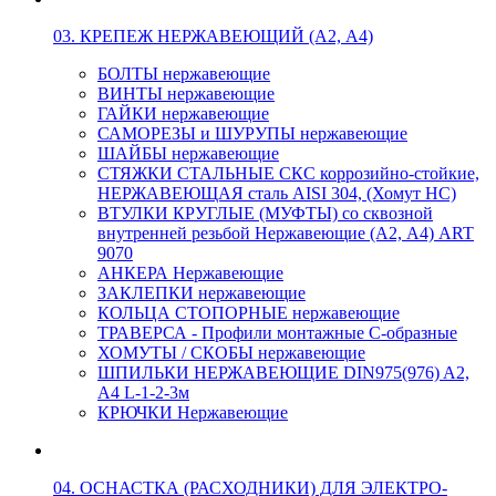
03. КРЕПЕЖ НЕРЖАВЕЮЩИЙ (А2, А4)
БОЛТЫ нержавеющие
ВИНТЫ нержавеющие
ГАЙКИ нержавеющие
САМОРЕЗЫ и ШУРУПЫ нержавеющие
ШАЙБЫ нержавеющие
СТЯЖКИ СТАЛЬНЫЕ СКС коррозийно-стойкие,
НЕРЖАВЕЮЩАЯ сталь AISI 304, (Хомут НС)
ВТУЛКИ КРУГЛЫЕ (МУФТЫ) со сквозной
внутренней резьбой Нержавеющие (А2, А4) ART
9070
АНКЕРА Нержавеющие
ЗАКЛЕПКИ нержавеющие
КОЛЬЦА СТОПОРНЫЕ нержавеющие
ТРАВЕРСА - Профили монтажные С-образные
ХОМУТЫ / СКОБЫ нержавеющие
ШПИЛЬКИ НЕРЖАВЕЮЩИЕ DIN975(976) A2,
А4 L-1-2-3м
КРЮЧКИ Нержавеющие
04. ОСНАСТКА (РАСХОДНИКИ) ДЛЯ ЭЛЕКТРО-