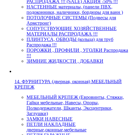
РАСПРОДАЖА !!! (SALE) АКЦИЯ -50% !!!
НАСТЕННЫЕ материалы, (панели ПВХ,
подоконники, наличники, бордюры для ванн )
ПОТОЛОЧНЫЕ СИСТЕМЫ (Подвесы для
Армстронг)
СОПУТСТВУЮЩИЕ ХОЗЯЙСТВЕННЫЕ
МАТЕРИАЛЫ РАСПРОДАЖА !!!
ПЛИНТУСА, ОБВОДЫ (кольца) для труб
Распродажа !!!
ПОРОЖКИ , ПРОФИЛИ , УГОЛКИ Распродажа
!!!
ЗИМНИЕ ЖИДКОСТИ , ДОБАВКИ
14. ФУРНИТУРА (дверная, оконная) МЕБЕЛЬНЫЙ
КРЕПЕЖ
МЕБЕЛЬНЫЙ КРЕПЕЖ (Евровинты, Стяжки,
Гайки мебельные, Навесы, Опоры,
Полкодержатели, Шканты, Эксцентрики,
Заглушки)
ЗАМКИ НАВЕСНЫЕ
ПЕТЛИ НАКЛАДНЫЕ
дверные,оконные,мебельные