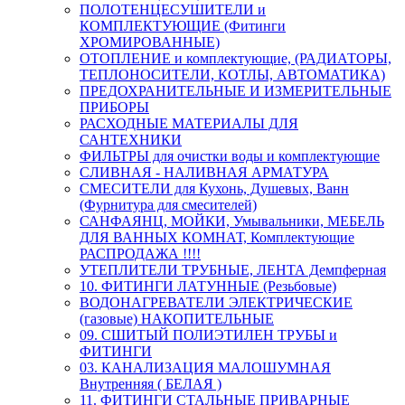
ПОЛОТЕНЦЕСУШИТЕЛИ и
КОМПЛЕКТУЮЩИЕ (Фитинги
ХРОМИРОВАННЫЕ)
ОТОПЛЕНИЕ и комплектующие, (РАДИАТОРЫ,
ТЕПЛОНОСИТЕЛИ, КОТЛЫ, АВТОМАТИКА)
ПРЕДОХРАНИТЕЛЬНЫЕ И ИЗМЕРИТЕЛЬНЫЕ
ПРИБОРЫ
РАСХОДНЫЕ МАТЕРИАЛЫ ДЛЯ
САНТЕХНИКИ
ФИЛЬТРЫ для очистки воды и комплектующие
СЛИВНАЯ - НАЛИВНАЯ АРМАТУРА
СМЕСИТЕЛИ для Кухонь, Душевых, Ванн
(Фурнитура для смесителей)
САНФАЯНЦ, МОЙКИ, Умывальники, МЕБЕЛЬ
ДЛЯ ВАННЫХ КОМНАТ, Комплектующие
РАСПРОДАЖА !!!!
УТЕПЛИТЕЛИ ТРУБНЫЕ, ЛЕНТА Демпферная
10. ФИТИНГИ ЛАТУННЫЕ (Резьбовые)
ВОДОНАГРЕВАТЕЛИ ЭЛЕКТРИЧЕСКИЕ
(газовые) НАКОПИТЕЛЬНЫЕ
09. СШИТЫЙ ПОЛИЭТИЛЕН ТРУБЫ и
ФИТИНГИ
03. КАНАЛИЗАЦИЯ МАЛОШУМНАЯ
Внутренняя ( БЕЛАЯ )
11. ФИТИНГИ СТАЛЬНЫЕ ПРИВАРНЫЕ