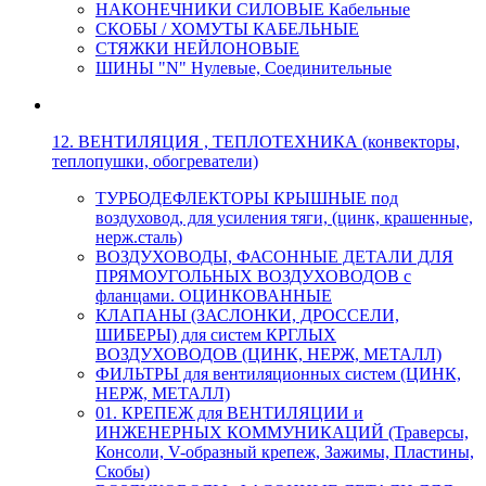
НАКОНЕЧНИКИ СИЛОВЫЕ Кабельные
СКОБЫ / ХОМУТЫ КАБЕЛЬНЫЕ
СТЯЖКИ НЕЙЛОНОВЫЕ
ШИНЫ "N" Нулевые, Соединительные
12. ВЕНТИЛЯЦИЯ , ТЕПЛОТЕХНИКА (конвекторы,
теплопушки, обогреватели)
ТУРБОДЕФЛЕКТОРЫ КРЫШНЫЕ под
воздуховод, для усиления тяги, (цинк, крашенные,
нерж.сталь)
ВОЗДУХОВОДЫ, ФАСОННЫЕ ДЕТАЛИ ДЛЯ
ПРЯМОУГОЛЬНЫХ ВОЗДУХОВОДОВ с
фланцами. ОЦИНКОВАННЫЕ
КЛАПАНЫ (ЗАСЛОНКИ, ДРОССЕЛИ,
ШИБЕРЫ) для систем КРГЛЫХ
ВОЗДУХОВОДОВ (ЦИНК, НЕРЖ, МЕТАЛЛ)
ФИЛЬТРЫ для вентиляционных систем (ЦИНК,
НЕРЖ, МЕТАЛЛ)
01. КРЕПЕЖ для ВЕНТИЛЯЦИИ и
ИНЖЕНЕРНЫХ КОММУНИКАЦИЙ (Траверсы,
Консоли, V-образный крепеж, Зажимы, Пластины,
Скобы)