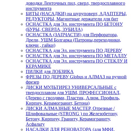
доводки Ленточных пил, сверл, твердосплавного
инструмента
БИТЫ (НАСАДКИ) на шуруповерт, АДАПТЕРЫ,
РЕДУКТОРЫ, Магнитные держатели для бит
ОСНАСТКА для Эл. инструмента ПО БЕТОНУ
(БУРЫ, СВЕРЛА, ЗУБИЛА)
ОСНАСТКА (ЗАПЧАСТИ) для Перфоратора,
Дрели, УШМ Болгарка (Патроны,переходники,
ключи , гайки)
ОСНАСТКА для Эл. инструмента ПО ДЕРЕВУ
ОСНАСТКА для Эл. инструмента ПО МЕТАЛЛУ
ОСНАСТКА для Эл. инструмента ПО СТЕКЛУ И
КЕРАМИКЕ
ПИЛКИ для ЛОБЗИКА
ФРЕЗЫ ПО ДЕРЕВУ Globus и АЛМАЗ на ручной
фрезер
ДИСКИ МУЛЬТИРЕЗ УНИВЕРСАЛЬНЫЕ с
твердосплавом для УШМ, ПРОФЕССИОНАЛ,
(Дерево с гвоздями, Пластик, Алюм. Профиль,
Кирпич, Керамогранит, Бетона)
ДИСКИ АЛМАЗНЫЕ МАСТЕР, Отрезные /
Шлифовальные (STRONG ) по Железобетону,
Бетону, Кирпичу, Граниту, Керамограниту,
Асфальту
НАСАДКИ ДЛЯ РЕНОВАТОРА (для МФИ,