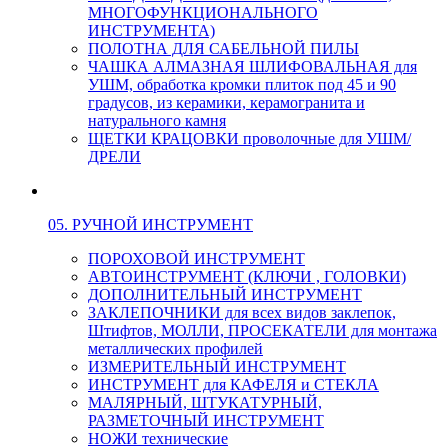
МНОГОФУНКЦИОНАЛЬНОГО
ИНСТРУМЕНТА)
ПОЛОТНА ДЛЯ САБЕЛЬНОЙ ПИЛЫ
ЧАШКА АЛМАЗНАЯ ШЛИФОВАЛЬНАЯ для
УШМ, обработка кромки плиток под 45 и 90
градусов, из керамики, керамогранита и
натурального камня
ЩЕТКИ КРАЦОВКИ проволочные для УШМ/
ДРЕЛИ
05. РУЧНОЙ ИНСТРУМЕНТ
ПОРОХОВОЙ ИНСТРУМЕНТ
АВТОИНСТРУМЕНТ (КЛЮЧИ , ГОЛОВКИ)
ДОПОЛНИТЕЛЬНЫЙ ИНСТРУМЕНТ
ЗАКЛЕПОЧНИКИ для всех видов заклепок,
Штифтов, МОЛЛИ, ПРОСЕКАТЕЛИ для монтажа
металлических профилей
ИЗМЕРИТЕЛЬНЫЙ ИНСТРУМЕНТ
ИНСТРУМЕНТ для КАФЕЛЯ и СТЕКЛА
МАЛЯРНЫЙ, ШТУКАТУРНЫЙ,
РАЗМЕТОЧНЫЙ ИНСТРУМЕНТ
НОЖИ технические