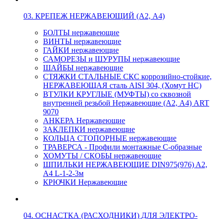
03. КРЕПЕЖ НЕРЖАВЕЮЩИЙ (А2, А4)
БОЛТЫ нержавеющие
ВИНТЫ нержавеющие
ГАЙКИ нержавеющие
САМОРЕЗЫ и ШУРУПЫ нержавеющие
ШАЙБЫ нержавеющие
СТЯЖКИ СТАЛЬНЫЕ СКС коррозийно-стойкие,
НЕРЖАВЕЮЩАЯ сталь AISI 304, (Хомут НС)
ВТУЛКИ КРУГЛЫЕ (МУФТЫ) со сквозной
внутренней резьбой Нержавеющие (А2, А4) ART
9070
АНКЕРА Нержавеющие
ЗАКЛЕПКИ нержавеющие
КОЛЬЦА СТОПОРНЫЕ нержавеющие
ТРАВЕРСА - Профили монтажные С-образные
ХОМУТЫ / СКОБЫ нержавеющие
ШПИЛЬКИ НЕРЖАВЕЮЩИЕ DIN975(976) A2,
А4 L-1-2-3м
КРЮЧКИ Нержавеющие
04. ОСНАСТКА (РАСХОДНИКИ) ДЛЯ ЭЛЕКТРО-