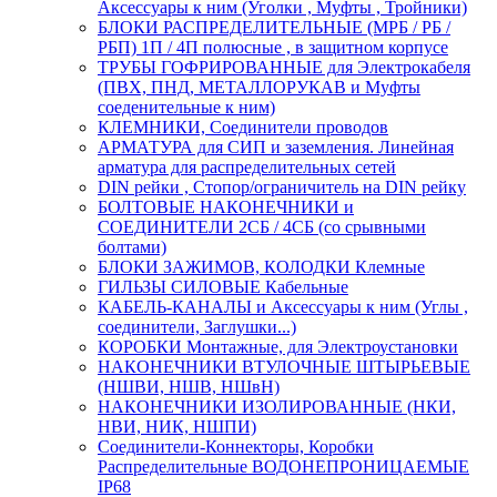
Аксессуары к ним (Уголки , Муфты , Тройники)
БЛОКИ РАСПРЕДЕЛИТЕЛЬНЫЕ (МРБ / РБ /
РБП) 1П / 4П полюсные , в защитном корпусе
ТРУБЫ ГОФРИРОВАННЫЕ для Электрокабеля
(ПВХ, ПНД, МЕТАЛЛОРУКАВ и Муфты
соеденительные к ним)
КЛЕМНИКИ, Соединители проводов
АРМАТУРА для СИП и заземления. Линейная
арматура для распределительных сетей
DIN рейки , Стопор/ограничитель на DIN рейку
БОЛТОВЫЕ НАКОНЕЧНИКИ и
СОЕДИНИТЕЛИ 2СБ / 4СБ (со срывными
болтами)
БЛОКИ ЗАЖИМОВ, КОЛОДКИ Клемные
ГИЛЬЗЫ СИЛОВЫЕ Кабельные
КАБЕЛЬ-КАНАЛЫ и Аксессуары к ним (Углы ,
соединители, Заглушки...)
КОРОБКИ Монтажные, для Электроустановки
НАКОНЕЧНИКИ ВТУЛОЧНЫЕ ШТЫРЬЕВЫЕ
(НШВИ, НШВ, НШвН)
НАКОНЕЧНИКИ ИЗОЛИРОВАННЫЕ (НКИ,
НВИ, НИК, НШПИ)
Соединители-Коннекторы, Коробки
Распределительные ВОДОНЕПРОНИЦАЕМЫЕ
IP68