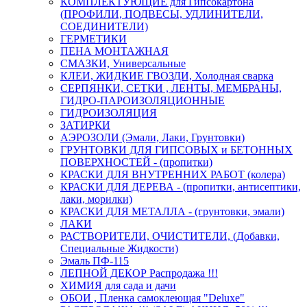
КОМПЛЕКТУЮЩИЕ для Гипсокартона
(ПРОФИЛИ, ПОДВЕСЫ, УДЛИНИТЕЛИ,
СОЕДИНИТЕЛИ)
ГЕРМЕТИКИ
ПЕНА МОНТАЖНАЯ
СМАЗКИ, Универсальные
КЛЕИ, ЖИДКИЕ ГВОЗДИ, Холодная сварка
СЕРПЯНКИ, СЕТКИ , ЛЕНТЫ, МЕМБРАНЫ,
ГИДРО-ПАРОИЗОЛЯЦИОННЫЕ
ГИДРОИЗОЛЯЦИЯ
ЗАТИРКИ
АЭРОЗОЛИ (Эмали, Лаки, Грунтовки)
ГРУНТОВКИ ДЛЯ ГИПСОВЫХ и БЕТОННЫХ
ПОВЕРХНОСТЕЙ - (пропитки)
КРАСКИ ДЛЯ ВНУТРЕННИХ РАБОТ (колера)
КРАСКИ ДЛЯ ДЕРЕВА - (пропитки, антисептики,
лаки, морилки)
КРАСКИ ДЛЯ МЕТАЛЛА - (грунтовки, эмали)
ЛАКИ
РАСТВОРИТЕЛИ, ОЧИСТИТЕЛИ, (Добавки,
Специальные Жидкости)
Эмаль ПФ-115
ЛЕПНОЙ ДЕКОР Распродажа !!!
ХИМИЯ для сада и дачи
ОБОИ , Пленка самоклеющая "Deluxe"