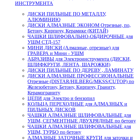
ИНСТРУМЕНТА
ДИСКИ ПИЛЬНЫЕ ПО МЕТАЛЛУ,
АЛЮМИНИЮ
ДИСКИ АЛМАЗНЫЕ ЭКОНОМ Отрезные, по,
Бетону, Кирпичу, Керамике (КИТАЙ)
ЧАШКИ ШЛИФОВАЛЬНО-ОБДИРОЧНЫЕ для
УШМ СТД-157
МИНИ ДИСКИ (Алмазные, отрезные) для
ГРАВЕРА и Мини - УШМ
АБРАЗИВЫ для Электроинструмента (ДИСКИ,
ШЛИФКРУГИ, ЛЕНТА, ШАРОЖКИ)
ДИСКИ ПИЛЬНЫЕ ПО ДЕРЕВУ , ЛАМИНАТУ
ДИСКИ АЛМАЗНЫЕ ПРОФЕССИОНАЛЬНЫЕ
Отрезные (DISTAR/HILBERG/MKSS/CUTOP) по
Железобетону, Бетону, Кирпичу, Граниту,
Керамограниту
ЦЕПИ для Электро и бензопил
КОЛЬЦА ПЕРЕХОДНЫЕ для АЛМАЗНЫХ и
ПИЛЬНЫХ ДИСКОВ
ЧАШКИ АЛМАЗНЫЕ ШЛИФОВАЛЬНЫЕ для
УШМ, СЕГМЕНТНЫЕ ДВУХРЯДНЫЕ по бетону
ЧАШКИ АЛМАЗНЫЕ ШЛИФОВАЛЬНЫЕ для
УШМ, ТУРБО по бетону
АЛМАЗНЫЕ ЗАТОЧНЫЕ КРУГИ для заточки и