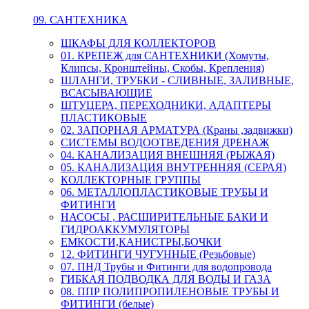
09. САНТЕХНИКА
ШКАФЫ ДЛЯ КОЛЛЕКТОРОВ
01. КРЕПЕЖ для САНТЕХНИКИ (Хомуты,
Клипсы, Кронштейны, Скобы, Крепления)
ШЛАНГИ, ТРУБКИ - СЛИВНЫЕ, ЗАЛИВНЫЕ,
ВСАСЫВАЮЩИЕ
ШТУЦЕРА, ПЕРЕХОДНИКИ, АДАПТЕРЫ
ПЛАСТИКОВЫЕ
02. ЗАПОРНАЯ АРМАТУРА (Краны ,задвижки)
СИСТЕМЫ ВОДООТВЕДЕНИЯ ДРЕНАЖ
04. КАНАЛИЗАЦИЯ ВНЕШНЯЯ (РЫЖАЯ)
05. КАНАЛИЗАЦИЯ ВНУТРЕННЯЯ (СЕРАЯ)
КОЛЛЕКТОРНЫЕ ГРУППЫ
06. МЕТАЛЛОПЛАСТИКОВЫЕ ТРУБЫ И
ФИТИНГИ
НАСОСЫ , РАСШИРИТЕЛЬНЫЕ БАКИ И
ГИДРОАККУМУЛЯТОРЫ
ЕМКОСТИ,КАНИСТРЫ,БОЧКИ
12. ФИТИНГИ ЧУГУННЫЕ (Резьбовые)
07. ПНД Трубы и Фитинги для водопровода
ГИБКАЯ ПОДВОДКА ДЛЯ ВОДЫ И ГАЗА
08. ППР ПОЛИПРОПИЛЕНОВЫЕ ТРУБЫ И
ФИТИНГИ (белые)