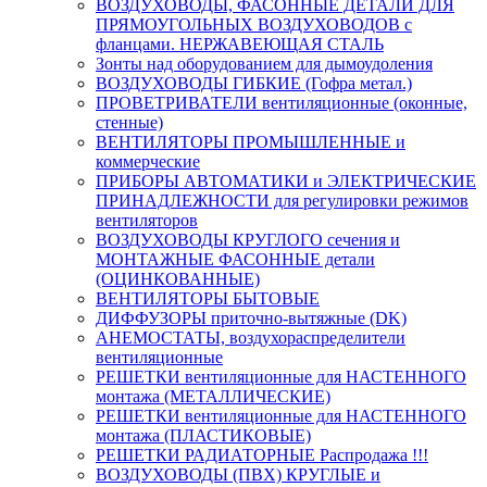
ВОЗДУХОВОДЫ, ФАСОННЫЕ ДЕТАЛИ ДЛЯ
ПРЯМОУГОЛЬНЫХ ВОЗДУХОВОДОВ с
фланцами. НЕРЖАВЕЮЩАЯ СТАЛЬ
Зонты над оборудованием для дымоудоления
ВОЗДУХОВОДЫ ГИБКИЕ (Гофра метал.)
ПРОВЕТРИВАТЕЛИ вентиляционные (оконные,
стенные)
ВЕНТИЛЯТОРЫ ПРОМЫШЛЕННЫЕ и
коммерческие
ПРИБОРЫ АВТОМАТИКИ и ЭЛЕКТРИЧЕСКИЕ
ПРИНАДЛЕЖНОСТИ для регулировки режимов
вентиляторов
ВОЗДУХОВОДЫ КРУГЛОГО сечения и
МОНТАЖНЫЕ ФАСОННЫЕ детали
(ОЦИНКОВАННЫЕ)
ВЕНТИЛЯТОРЫ БЫТОВЫЕ
ДИФФУЗОРЫ приточно-вытяжные (DK)
АНЕМОСТАТЫ, воздухораспределители
вентиляционные
РЕШЕТКИ вентиляционные для НАСТЕННОГО
монтажа (МЕТАЛЛИЧЕСКИЕ)
РЕШЕТКИ вентиляционные для НАСТЕННОГО
монтажа (ПЛАСТИКОВЫЕ)
РЕШЕТКИ РАДИАТОРНЫЕ Распродажа !!!
ВОЗДУХОВОДЫ (ПВХ) КРУГЛЫЕ и