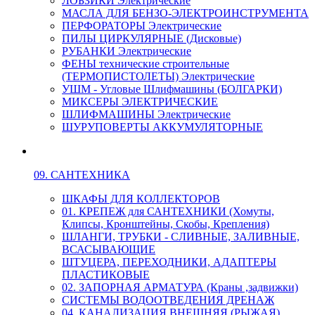
ЛОБЗИКИ Электрические
МАСЛА ДЛЯ БЕНЗО-ЭЛЕКТРОИНСТРУМЕНТА
ПЕРФОРАТОРЫ Электрические
ПИЛЫ ЦИРКУЛЯРНЫЕ (Дисковые)
РУБАНКИ Электрические
ФЕНЫ технические строительные
(ТЕРМОПИСТОЛЕТЫ) Электрические
УШМ - Угловые Шлифмашины (БОЛГАРКИ)
МИКСЕРЫ ЭЛЕКТРИЧЕСКИЕ
ШЛИФМАШИНЫ Электрические
ШУРУПОВЕРТЫ АККУМУЛЯТОРНЫЕ
09. САНТЕХНИКА
ШКАФЫ ДЛЯ КОЛЛЕКТОРОВ
01. КРЕПЕЖ для САНТЕХНИКИ (Хомуты,
Клипсы, Кронштейны, Скобы, Крепления)
ШЛАНГИ, ТРУБКИ - СЛИВНЫЕ, ЗАЛИВНЫЕ,
ВСАСЫВАЮЩИЕ
ШТУЦЕРА, ПЕРЕХОДНИКИ, АДАПТЕРЫ
ПЛАСТИКОВЫЕ
02. ЗАПОРНАЯ АРМАТУРА (Краны ,задвижки)
СИСТЕМЫ ВОДООТВЕДЕНИЯ ДРЕНАЖ
04. КАНАЛИЗАЦИЯ ВНЕШНЯЯ (РЫЖАЯ)