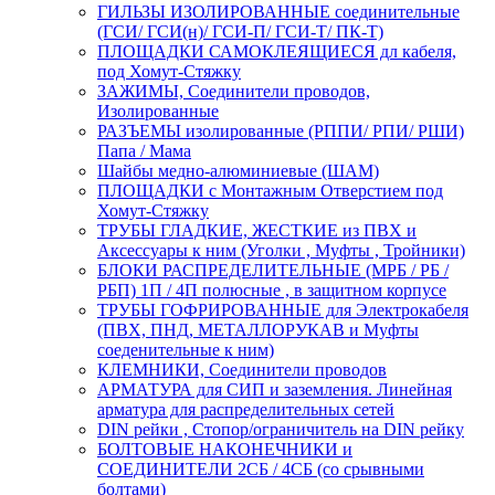
ГИЛЬЗЫ ИЗОЛИРОВАННЫЕ соединительные
(ГСИ/ ГСИ(н)/ ГСИ-П/ ГСИ-Т/ ПК-Т)
ПЛОЩАДКИ САМОКЛЕЯЩИЕСЯ дл кабеля,
под Хомут-Стяжку
ЗАЖИМЫ, Соединители проводов,
Изолированные
РАЗЪЕМЫ изолированные (РППИ/ РПИ/ РШИ)
Папа / Мама
Шайбы медно-алюминиевые (ШАМ)
ПЛОЩАДКИ с Монтажным Отверстием под
Хомут-Стяжку
ТРУБЫ ГЛАДКИЕ, ЖЕСТКИЕ из ПВХ и
Аксессуары к ним (Уголки , Муфты , Тройники)
БЛОКИ РАСПРЕДЕЛИТЕЛЬНЫЕ (МРБ / РБ /
РБП) 1П / 4П полюсные , в защитном корпусе
ТРУБЫ ГОФРИРОВАННЫЕ для Электрокабеля
(ПВХ, ПНД, МЕТАЛЛОРУКАВ и Муфты
соеденительные к ним)
КЛЕМНИКИ, Соединители проводов
АРМАТУРА для СИП и заземления. Линейная
арматура для распределительных сетей
DIN рейки , Стопор/ограничитель на DIN рейку
БОЛТОВЫЕ НАКОНЕЧНИКИ и
СОЕДИНИТЕЛИ 2СБ / 4СБ (со срывными
болтами)