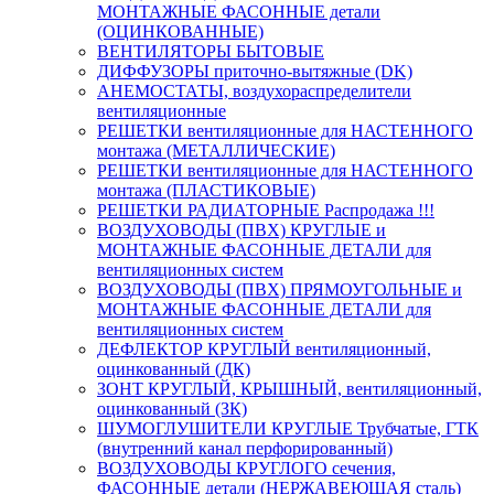
МОНТАЖНЫЕ ФАСОННЫЕ детали
(ОЦИНКОВАННЫЕ)
ВЕНТИЛЯТОРЫ БЫТОВЫЕ
ДИФФУЗОРЫ приточно-вытяжные (DK)
АНЕМОСТАТЫ, воздухораспределители
вентиляционные
РЕШЕТКИ вентиляционные для НАСТЕННОГО
монтажа (МЕТАЛЛИЧЕСКИЕ)
РЕШЕТКИ вентиляционные для НАСТЕННОГО
монтажа (ПЛАСТИКОВЫЕ)
РЕШЕТКИ РАДИАТОРНЫЕ Распродажа !!!
ВОЗДУХОВОДЫ (ПВХ) КРУГЛЫЕ и
МОНТАЖНЫЕ ФАСОННЫЕ ДЕТАЛИ для
вентиляционных систем
ВОЗДУХОВОДЫ (ПВХ) ПРЯМОУГОЛЬНЫЕ и
МОНТАЖНЫЕ ФАСОННЫЕ ДЕТАЛИ для
вентиляционных систем
ДЕФЛЕКТОР КРУГЛЫЙ вентиляционный,
оцинкованный (ДК)
ЗОНТ КРУГЛЫЙ, КРЫШНЫЙ, вентиляционный,
оцинкованный (ЗК)
ШУМОГЛУШИТЕЛИ КРУГЛЫЕ Трубчатые, ГТК
(внутренний канал перфорированный)
ВОЗДУХОВОДЫ КРУГЛОГО сечения,
ФАСОННЫЕ детали (НЕРЖАВЕЮЩАЯ сталь)