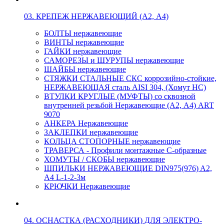
03. КРЕПЕЖ НЕРЖАВЕЮЩИЙ (А2, А4)
БОЛТЫ нержавеющие
ВИНТЫ нержавеющие
ГАЙКИ нержавеющие
САМОРЕЗЫ и ШУРУПЫ нержавеющие
ШАЙБЫ нержавеющие
СТЯЖКИ СТАЛЬНЫЕ СКС коррозийно-стойкие,
НЕРЖАВЕЮЩАЯ сталь AISI 304, (Хомут НС)
ВТУЛКИ КРУГЛЫЕ (МУФТЫ) со сквозной
внутренней резьбой Нержавеющие (А2, А4) ART
9070
АНКЕРА Нержавеющие
ЗАКЛЕПКИ нержавеющие
КОЛЬЦА СТОПОРНЫЕ нержавеющие
ТРАВЕРСА - Профили монтажные С-образные
ХОМУТЫ / СКОБЫ нержавеющие
ШПИЛЬКИ НЕРЖАВЕЮЩИЕ DIN975(976) A2,
А4 L-1-2-3м
КРЮЧКИ Нержавеющие
04. ОСНАСТКА (РАСХОДНИКИ) ДЛЯ ЭЛЕКТРО-