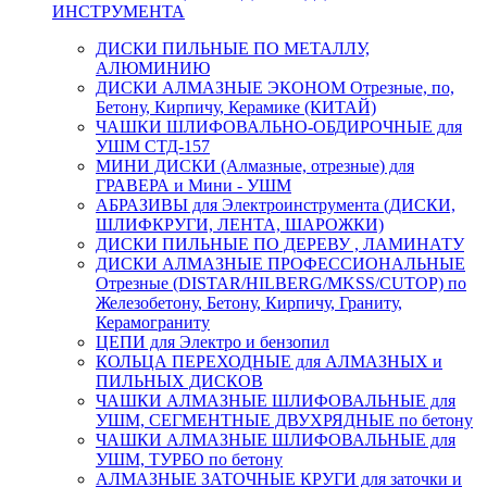
ИНСТРУМЕНТА
ДИСКИ ПИЛЬНЫЕ ПО МЕТАЛЛУ,
АЛЮМИНИЮ
ДИСКИ АЛМАЗНЫЕ ЭКОНОМ Отрезные, по,
Бетону, Кирпичу, Керамике (КИТАЙ)
ЧАШКИ ШЛИФОВАЛЬНО-ОБДИРОЧНЫЕ для
УШМ СТД-157
МИНИ ДИСКИ (Алмазные, отрезные) для
ГРАВЕРА и Мини - УШМ
АБРАЗИВЫ для Электроинструмента (ДИСКИ,
ШЛИФКРУГИ, ЛЕНТА, ШАРОЖКИ)
ДИСКИ ПИЛЬНЫЕ ПО ДЕРЕВУ , ЛАМИНАТУ
ДИСКИ АЛМАЗНЫЕ ПРОФЕССИОНАЛЬНЫЕ
Отрезные (DISTAR/HILBERG/MKSS/CUTOP) по
Железобетону, Бетону, Кирпичу, Граниту,
Керамограниту
ЦЕПИ для Электро и бензопил
КОЛЬЦА ПЕРЕХОДНЫЕ для АЛМАЗНЫХ и
ПИЛЬНЫХ ДИСКОВ
ЧАШКИ АЛМАЗНЫЕ ШЛИФОВАЛЬНЫЕ для
УШМ, СЕГМЕНТНЫЕ ДВУХРЯДНЫЕ по бетону
ЧАШКИ АЛМАЗНЫЕ ШЛИФОВАЛЬНЫЕ для
УШМ, ТУРБО по бетону
АЛМАЗНЫЕ ЗАТОЧНЫЕ КРУГИ для заточки и