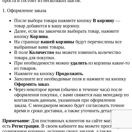
проста и состоит из нескольких шагов.
1. Оформление заказа
После выбора товара нажмите кнопку
В корзину
—
товар добавится в вашу корзину.
Далее, если вы закончили выбирать товар, нажмите
кнопку
Корзина
.
На странице
вашей корзины
будут перечислены все
выбранные вами товары.
В поле
Количество
вы можете изменить количество
товара для покупки.
При необходимости можно
удалить
из корзины какие-то
из товаров.
Нажмите на кнопку
Продолжить
.
Заполните все необходимые поля и нажмите на кнопку
Оформить заказ
.
Через некоторое время (обычно в течение часа) после
оформления покупки, с вами свяжется наш менеджер по
контактным данным, указанным при оформлении
заказа. С менеджером можно будет согласовать точное
время и сроки доставки, а также уточнить детали.
Примечание
: Для постоянных клиентов на сайте магазина
есть
Регистрация
. В своем кабинете вы можете просмотреть
содержимое корзины, историю своих заказов, а также