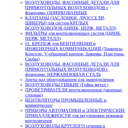
ВОЗДУХОВОДЫ, ФАСОННЫЕ ДЕТАЛИ ДЛЯ
ПРЯМОУГОЛЬНЫХ ВОЗДУХОВОДОВ с
фланцами. ОЦИНКОВАННЫЕ
КЛАПАНЫ (ЗАСЛОНКИ, ДРОССЕЛИ,
ШИБЕРЫ) для систем КРГЛЫХ
ВОЗДУХОВОДОВ (ЦИНК, НЕРЖ, МЕТАЛЛ)
ФИЛЬТРЫ для вентиляционных систем (ЦИНК,
НЕРЖ, МЕТАЛЛ)
01. КРЕПЕЖ для ВЕНТИЛЯЦИИ и
ИНЖЕНЕРНЫХ КОММУНИКАЦИЙ (Траверсы,
Консоли, V-образный крепеж, Зажимы, Пластины,
Скобы)
ВОЗДУХОВОДЫ, ФАСОННЫЕ ДЕТАЛИ ДЛЯ
ПРЯМОУГОЛЬНЫХ ВОЗДУХОВОДОВ с
фланцами. НЕРЖАВЕЮЩАЯ СТАЛЬ
Зонты над оборудованием для дымоудоления
ВОЗДУХОВОДЫ ГИБКИЕ (Гофра метал.)
ПРОВЕТРИВАТЕЛИ вентиляционные (оконные,
стенные)
ВЕНТИЛЯТОРЫ ПРОМЫШЛЕННЫЕ и
коммерческие
ПРИБОРЫ АВТОМАТИКИ и ЭЛЕКТРИЧЕСКИЕ
ПРИНАДЛЕЖНОСТИ для регулировки режимов
вентиляторов
ВОЗДУХОВОДЫ КРУГЛОГО сечения и