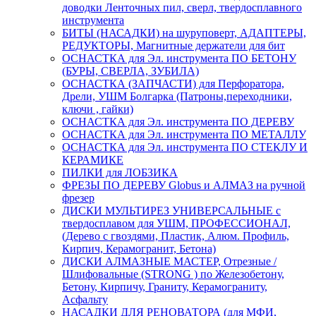
доводки Ленточных пил, сверл, твердосплавного
инструмента
БИТЫ (НАСАДКИ) на шуруповерт, АДАПТЕРЫ,
РЕДУКТОРЫ, Магнитные держатели для бит
ОСНАСТКА для Эл. инструмента ПО БЕТОНУ
(БУРЫ, СВЕРЛА, ЗУБИЛА)
ОСНАСТКА (ЗАПЧАСТИ) для Перфоратора,
Дрели, УШМ Болгарка (Патроны,переходники,
ключи , гайки)
ОСНАСТКА для Эл. инструмента ПО ДЕРЕВУ
ОСНАСТКА для Эл. инструмента ПО МЕТАЛЛУ
ОСНАСТКА для Эл. инструмента ПО СТЕКЛУ И
КЕРАМИКЕ
ПИЛКИ для ЛОБЗИКА
ФРЕЗЫ ПО ДЕРЕВУ Globus и АЛМАЗ на ручной
фрезер
ДИСКИ МУЛЬТИРЕЗ УНИВЕРСАЛЬНЫЕ с
твердосплавом для УШМ, ПРОФЕССИОНАЛ,
(Дерево с гвоздями, Пластик, Алюм. Профиль,
Кирпич, Керамогранит, Бетона)
ДИСКИ АЛМАЗНЫЕ МАСТЕР, Отрезные /
Шлифовальные (STRONG ) по Железобетону,
Бетону, Кирпичу, Граниту, Керамограниту,
Асфальту
НАСАДКИ ДЛЯ РЕНОВАТОРА (для МФИ,