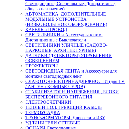
Светодиодные, Специальные, Декоративные,
общего назначения)
АВТОМАТИКА, ДОПОЛНИТЕЛЬНЫЕ
МОДУЛЬНЫЕ УСТРОЙСТВА
(НИЗКОВОЛЬТНОЕ ОБОРУДОВАНИЕ)
КАБЕЛЬ и ПРОВОД
СВЕТИЛЬНИКИ и Аксессуары к ним:
Дистанционные Выключатели
СВЕТИЛЬНИКИ УЛИЧНЫЕ (САДОВО-
ПАРКОВЫЕ, АРХИТЕКТУРНЫЕ)
ДАТЧИКИ (ДЕТЕКТОРЫ) УПРАВЛЕНИЯ
ОСВЕЩЕНИЕМ
ПРОЖЕКТОРЫ
СВЕТОДИОДНАЯ ЛЕНТА и Аксессуары для
монтажа светодиодных лент
СЛАБОТОЧНЫЕ ПРИНАДЛЕЖНОСТИ (для TV
/ АНТЕН / КОМПЬЮТЕРОВ)
СТАБИЛИЗАТОРЫ НАПРЯЖЕНИЯ , БЛОКИ
БЕСПЕРЕБОЙНОГО ПИТАНИЯ
ЭЛЕКТРОСЧЕТЧИКИ
ТЕПЛЫЙ ПОЛ, ГРЕЮЩИЙ КАБЕЛЬ
ТЕРМОУСАДКА
ТРАНСФОРМАТОРЫ, Дроссели и ИЗУ
УДЛИНИТЕЛИ СЕТЕВЫЕ
ФОНАРИ Светодиодные