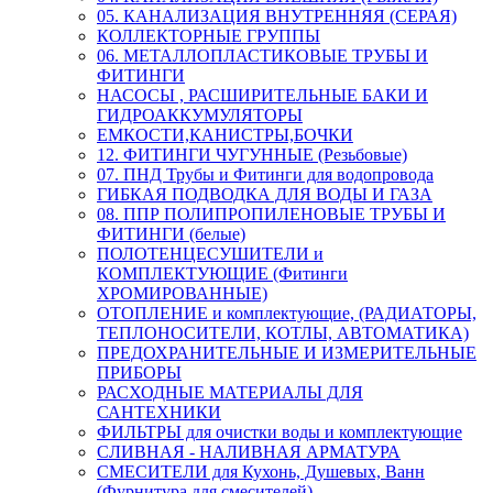
05. КАНАЛИЗАЦИЯ ВНУТРЕННЯЯ (СЕРАЯ)
КОЛЛЕКТОРНЫЕ ГРУППЫ
06. МЕТАЛЛОПЛАСТИКОВЫЕ ТРУБЫ И
ФИТИНГИ
НАСОСЫ , РАСШИРИТЕЛЬНЫЕ БАКИ И
ГИДРОАККУМУЛЯТОРЫ
ЕМКОСТИ,КАНИСТРЫ,БОЧКИ
12. ФИТИНГИ ЧУГУННЫЕ (Резьбовые)
07. ПНД Трубы и Фитинги для водопровода
ГИБКАЯ ПОДВОДКА ДЛЯ ВОДЫ И ГАЗА
08. ППР ПОЛИПРОПИЛЕНОВЫЕ ТРУБЫ И
ФИТИНГИ (белые)
ПОЛОТЕНЦЕСУШИТЕЛИ и
КОМПЛЕКТУЮЩИЕ (Фитинги
ХРОМИРОВАННЫЕ)
ОТОПЛЕНИЕ и комплектующие, (РАДИАТОРЫ,
ТЕПЛОНОСИТЕЛИ, КОТЛЫ, АВТОМАТИКА)
ПРЕДОХРАНИТЕЛЬНЫЕ И ИЗМЕРИТЕЛЬНЫЕ
ПРИБОРЫ
РАСХОДНЫЕ МАТЕРИАЛЫ ДЛЯ
САНТЕХНИКИ
ФИЛЬТРЫ для очистки воды и комплектующие
СЛИВНАЯ - НАЛИВНАЯ АРМАТУРА
СМЕСИТЕЛИ для Кухонь, Душевых, Ванн
(Фурнитура для смесителей)