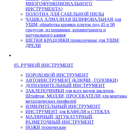
МНОГОФУНКЦИОНАЛЬНОГО
ИНСТРУМЕНТА)
ПОЛОТНА ДЛЯ САБЕЛЬНОЙ ПИЛЫ
ЧАШКА АЛМАЗНАЯ ШЛИФОВАЛЬНАЯ для
УШМ, обработка кромки плиток под 45 и 90
градусов, из керамики, керамогранита и
натурального камня
ЩЕТКИ КРАЦОВКИ проволочные для УШМ/
ДРЕЛИ
05. РУЧНОЙ ИНСТРУМЕНТ
ПОРОХОВОЙ ИНСТРУМЕНТ
АВТОИНСТРУМЕНТ (КЛЮЧИ , ГОЛОВКИ)
ДОПОЛНИТЕЛЬНЫЙ ИНСТРУМЕНТ
ЗАКЛЕПОЧНИКИ для всех видов заклепок,
Штифтов, МОЛЛИ, ПРОСЕКАТЕЛИ для монтажа
металлических профилей
ИЗМЕРИТЕЛЬНЫЙ ИНСТРУМЕНТ
ИНСТРУМЕНТ для КАФЕЛЯ и СТЕКЛА
МАЛЯРНЫЙ, ШТУКАТУРНЫЙ,
РАЗМЕТОЧНЫЙ ИНСТРУМЕНТ
НОЖИ технические