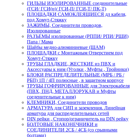
ГИЛЬЗЫ ИЗОЛИРОВАННЫЕ соединительные
(ГСИ/ ГСИ(н)/ ГСИ-П/ ГСИ-Т/ ПК-Т)
ПЛОЩАДКИ САМОКЛЕЯЩИЕСЯ дл кабеля,
под Хомут-Стяжку
ЗАЖИМЫ, Соединители проводов,
Изолированные
РАЗЪЕМЫ изолированные (РППИ/ РПИ/ РШИ)
Папа / Мама
Шайбы медно-алюминиевые (ШАМ)
ПЛОЩАДКИ с Монтажным Отверстием под
Хомут-Стяжку
ТРУБЫ ГЛАДКИЕ, ЖЕСТКИЕ из ПВХ и
Аксессуары к ним (Уголки , Муфты , Тройники)
БЛОКИ РАСПРЕДЕЛИТЕЛЬНЫЕ (МРБ / РБ /
РБП) 1П / 4П полюсные , в защитном корпусе
ТРУБЫ ГОФРИРОВАННЫЕ для Электрокабеля
(ПВХ, ПНД, МЕТАЛЛОРУКАВ и Муфты
соеденительные к ним)
КЛЕМНИКИ, Соединители проводов
АРМАТУРА для СИП и заземления. Линейная
арматура для распределительных сетей
DIN рейки , Стопор/ограничитель на DIN рейку
БОЛТОВЫЕ НАКОНЕЧНИКИ и
СОЕДИНИТЕЛИ 2СБ / 4СБ (со срывными
болтами)