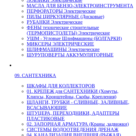
ЛОБЗИКИ Электрические
МАСЛА ДЛЯ БЕНЗО-ЭЛЕКТРОИНСТРУМЕНТА
ПЕРФОРАТОРЫ Электрические
ПИЛЫ ЦИРКУЛЯРНЫЕ (Дисковые)
РУБАНКИ Электрические
ФЕНЫ технические строительные
(ТЕРМОПИСТОЛЕТЫ) Электрические
УШМ - Угловые Шлифмашины (БОЛГАРКИ)
МИКСЕРЫ ЭЛЕКТРИЧЕСКИЕ
ШЛИФМАШИНЫ Электрические
ШУРУПОВЕРТЫ АККУМУЛЯТОРНЫЕ
09. САНТЕХНИКА
ШКАФЫ ДЛЯ КОЛЛЕКТОРОВ
01. КРЕПЕЖ для САНТЕХНИКИ (Хомуты,
Клипсы, Кронштейны, Скобы, Крепления)
ШЛАНГИ, ТРУБКИ - СЛИВНЫЕ, ЗАЛИВНЫЕ,
ВСАСЫВАЮЩИЕ
ШТУЦЕРА, ПЕРЕХОДНИКИ, АДАПТЕРЫ
ПЛАСТИКОВЫЕ
02. ЗАПОРНАЯ АРМАТУРА (Краны ,задвижки)
СИСТЕМЫ ВОДООТВЕДЕНИЯ ДРЕНАЖ
04. КАНАЛИЗАЦИЯ ВНЕШНЯЯ (РЫЖАЯ)