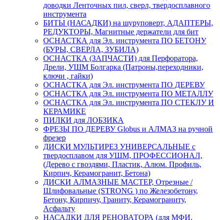
доводки Ленточных пил, сверл, твердосплавного
инструмента
БИТЫ (НАСАДКИ) на шуруповерт, АДАПТЕРЫ,
РЕДУКТОРЫ, Магнитные держатели для бит
ОСНАСТКА для Эл. инструмента ПО БЕТОНУ
(БУРЫ, СВЕРЛА, ЗУБИЛА)
ОСНАСТКА (ЗАПЧАСТИ) для Перфоратора,
Дрели, УШМ Болгарка (Патроны,переходники,
ключи , гайки)
ОСНАСТКА для Эл. инструмента ПО ДЕРЕВУ
ОСНАСТКА для Эл. инструмента ПО МЕТАЛЛУ
ОСНАСТКА для Эл. инструмента ПО СТЕКЛУ И
КЕРАМИКЕ
ПИЛКИ для ЛОБЗИКА
ФРЕЗЫ ПО ДЕРЕВУ Globus и АЛМАЗ на ручной
фрезер
ДИСКИ МУЛЬТИРЕЗ УНИВЕРСАЛЬНЫЕ с
твердосплавом для УШМ, ПРОФЕССИОНАЛ,
(Дерево с гвоздями, Пластик, Алюм. Профиль,
Кирпич, Керамогранит, Бетона)
ДИСКИ АЛМАЗНЫЕ МАСТЕР, Отрезные /
Шлифовальные (STRONG ) по Железобетону,
Бетону, Кирпичу, Граниту, Керамограниту,
Асфальту
НАСАДКИ ДЛЯ РЕНОВАТОРА (для МФИ,