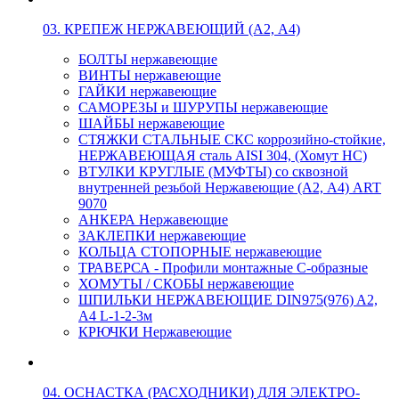
03. КРЕПЕЖ НЕРЖАВЕЮЩИЙ (А2, А4)
БОЛТЫ нержавеющие
ВИНТЫ нержавеющие
ГАЙКИ нержавеющие
САМОРЕЗЫ и ШУРУПЫ нержавеющие
ШАЙБЫ нержавеющие
СТЯЖКИ СТАЛЬНЫЕ СКС коррозийно-стойкие,
НЕРЖАВЕЮЩАЯ сталь AISI 304, (Хомут НС)
ВТУЛКИ КРУГЛЫЕ (МУФТЫ) со сквозной
внутренней резьбой Нержавеющие (А2, А4) ART
9070
АНКЕРА Нержавеющие
ЗАКЛЕПКИ нержавеющие
КОЛЬЦА СТОПОРНЫЕ нержавеющие
ТРАВЕРСА - Профили монтажные С-образные
ХОМУТЫ / СКОБЫ нержавеющие
ШПИЛЬКИ НЕРЖАВЕЮЩИЕ DIN975(976) A2,
А4 L-1-2-3м
КРЮЧКИ Нержавеющие
04. ОСНАСТКА (РАСХОДНИКИ) ДЛЯ ЭЛЕКТРО-