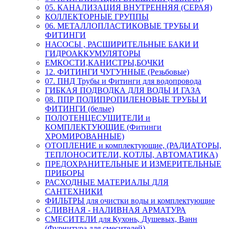
05. КАНАЛИЗАЦИЯ ВНУТРЕННЯЯ (СЕРАЯ)
КОЛЛЕКТОРНЫЕ ГРУППЫ
06. МЕТАЛЛОПЛАСТИКОВЫЕ ТРУБЫ И
ФИТИНГИ
НАСОСЫ , РАСШИРИТЕЛЬНЫЕ БАКИ И
ГИДРОАККУМУЛЯТОРЫ
ЕМКОСТИ,КАНИСТРЫ,БОЧКИ
12. ФИТИНГИ ЧУГУННЫЕ (Резьбовые)
07. ПНД Трубы и Фитинги для водопровода
ГИБКАЯ ПОДВОДКА ДЛЯ ВОДЫ И ГАЗА
08. ППР ПОЛИПРОПИЛЕНОВЫЕ ТРУБЫ И
ФИТИНГИ (белые)
ПОЛОТЕНЦЕСУШИТЕЛИ и
КОМПЛЕКТУЮЩИЕ (Фитинги
ХРОМИРОВАННЫЕ)
ОТОПЛЕНИЕ и комплектующие, (РАДИАТОРЫ,
ТЕПЛОНОСИТЕЛИ, КОТЛЫ, АВТОМАТИКА)
ПРЕДОХРАНИТЕЛЬНЫЕ И ИЗМЕРИТЕЛЬНЫЕ
ПРИБОРЫ
РАСХОДНЫЕ МАТЕРИАЛЫ ДЛЯ
САНТЕХНИКИ
ФИЛЬТРЫ для очистки воды и комплектующие
СЛИВНАЯ - НАЛИВНАЯ АРМАТУРА
СМЕСИТЕЛИ для Кухонь, Душевых, Ванн
(Фурнитура для смесителей)