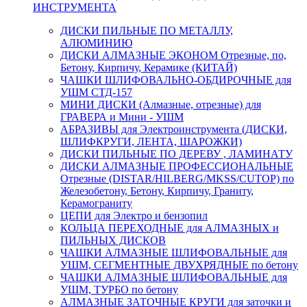
ИНСТРУМЕНТА
ДИСКИ ПИЛЬНЫЕ ПО МЕТАЛЛУ,
АЛЮМИНИЮ
ДИСКИ АЛМАЗНЫЕ ЭКОНОМ Отрезные, по,
Бетону, Кирпичу, Керамике (КИТАЙ)
ЧАШКИ ШЛИФОВАЛЬНО-ОБДИРОЧНЫЕ для
УШМ СТД-157
МИНИ ДИСКИ (Алмазные, отрезные) для
ГРАВЕРА и Мини - УШМ
АБРАЗИВЫ для Электроинструмента (ДИСКИ,
ШЛИФКРУГИ, ЛЕНТА, ШАРОЖКИ)
ДИСКИ ПИЛЬНЫЕ ПО ДЕРЕВУ , ЛАМИНАТУ
ДИСКИ АЛМАЗНЫЕ ПРОФЕССИОНАЛЬНЫЕ
Отрезные (DISTAR/HILBERG/MKSS/CUTOP) по
Железобетону, Бетону, Кирпичу, Граниту,
Керамограниту
ЦЕПИ для Электро и бензопил
КОЛЬЦА ПЕРЕХОДНЫЕ для АЛМАЗНЫХ и
ПИЛЬНЫХ ДИСКОВ
ЧАШКИ АЛМАЗНЫЕ ШЛИФОВАЛЬНЫЕ для
УШМ, СЕГМЕНТНЫЕ ДВУХРЯДНЫЕ по бетону
ЧАШКИ АЛМАЗНЫЕ ШЛИФОВАЛЬНЫЕ для
УШМ, ТУРБО по бетону
АЛМАЗНЫЕ ЗАТОЧНЫЕ КРУГИ для заточки и