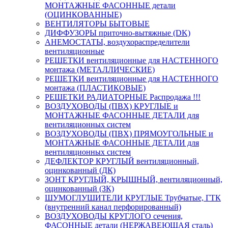
МОНТАЖНЫЕ ФАСОННЫЕ детали
(ОЦИНКОВАННЫЕ)
ВЕНТИЛЯТОРЫ БЫТОВЫЕ
ДИФФУЗОРЫ приточно-вытяжные (DK)
АНЕМОСТАТЫ, воздухораспределители
вентиляционные
РЕШЕТКИ вентиляционные для НАСТЕННОГО
монтажа (МЕТАЛЛИЧЕСКИЕ)
РЕШЕТКИ вентиляционные для НАСТЕННОГО
монтажа (ПЛАСТИКОВЫЕ)
РЕШЕТКИ РАДИАТОРНЫЕ Распродажа !!!
ВОЗДУХОВОДЫ (ПВХ) КРУГЛЫЕ и
МОНТАЖНЫЕ ФАСОННЫЕ ДЕТАЛИ для
вентиляционных систем
ВОЗДУХОВОДЫ (ПВХ) ПРЯМОУГОЛЬНЫЕ и
МОНТАЖНЫЕ ФАСОННЫЕ ДЕТАЛИ для
вентиляционных систем
ДЕФЛЕКТОР КРУГЛЫЙ вентиляционный,
оцинкованный (ДК)
ЗОНТ КРУГЛЫЙ, КРЫШНЫЙ, вентиляционный,
оцинкованный (ЗК)
ШУМОГЛУШИТЕЛИ КРУГЛЫЕ Трубчатые, ГТК
(внутренний канал перфорированный)
ВОЗДУХОВОДЫ КРУГЛОГО сечения,
ФАСОННЫЕ детали (НЕРЖАВЕЮЩАЯ сталь)