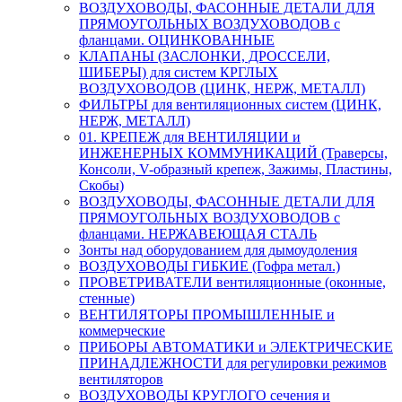
ВОЗДУХОВОДЫ, ФАСОННЫЕ ДЕТАЛИ ДЛЯ
ПРЯМОУГОЛЬНЫХ ВОЗДУХОВОДОВ с
фланцами. ОЦИНКОВАННЫЕ
КЛАПАНЫ (ЗАСЛОНКИ, ДРОССЕЛИ,
ШИБЕРЫ) для систем КРГЛЫХ
ВОЗДУХОВОДОВ (ЦИНК, НЕРЖ, МЕТАЛЛ)
ФИЛЬТРЫ для вентиляционных систем (ЦИНК,
НЕРЖ, МЕТАЛЛ)
01. КРЕПЕЖ для ВЕНТИЛЯЦИИ и
ИНЖЕНЕРНЫХ КОММУНИКАЦИЙ (Траверсы,
Консоли, V-образный крепеж, Зажимы, Пластины,
Скобы)
ВОЗДУХОВОДЫ, ФАСОННЫЕ ДЕТАЛИ ДЛЯ
ПРЯМОУГОЛЬНЫХ ВОЗДУХОВОДОВ с
фланцами. НЕРЖАВЕЮЩАЯ СТАЛЬ
Зонты над оборудованием для дымоудоления
ВОЗДУХОВОДЫ ГИБКИЕ (Гофра метал.)
ПРОВЕТРИВАТЕЛИ вентиляционные (оконные,
стенные)
ВЕНТИЛЯТОРЫ ПРОМЫШЛЕННЫЕ и
коммерческие
ПРИБОРЫ АВТОМАТИКИ и ЭЛЕКТРИЧЕСКИЕ
ПРИНАДЛЕЖНОСТИ для регулировки режимов
вентиляторов
ВОЗДУХОВОДЫ КРУГЛОГО сечения и