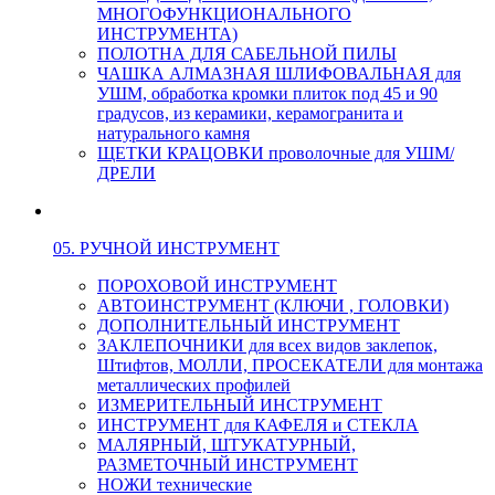
МНОГОФУНКЦИОНАЛЬНОГО
ИНСТРУМЕНТА)
ПОЛОТНА ДЛЯ САБЕЛЬНОЙ ПИЛЫ
ЧАШКА АЛМАЗНАЯ ШЛИФОВАЛЬНАЯ для
УШМ, обработка кромки плиток под 45 и 90
градусов, из керамики, керамогранита и
натурального камня
ЩЕТКИ КРАЦОВКИ проволочные для УШМ/
ДРЕЛИ
05. РУЧНОЙ ИНСТРУМЕНТ
ПОРОХОВОЙ ИНСТРУМЕНТ
АВТОИНСТРУМЕНТ (КЛЮЧИ , ГОЛОВКИ)
ДОПОЛНИТЕЛЬНЫЙ ИНСТРУМЕНТ
ЗАКЛЕПОЧНИКИ для всех видов заклепок,
Штифтов, МОЛЛИ, ПРОСЕКАТЕЛИ для монтажа
металлических профилей
ИЗМЕРИТЕЛЬНЫЙ ИНСТРУМЕНТ
ИНСТРУМЕНТ для КАФЕЛЯ и СТЕКЛА
МАЛЯРНЫЙ, ШТУКАТУРНЫЙ,
РАЗМЕТОЧНЫЙ ИНСТРУМЕНТ
НОЖИ технические