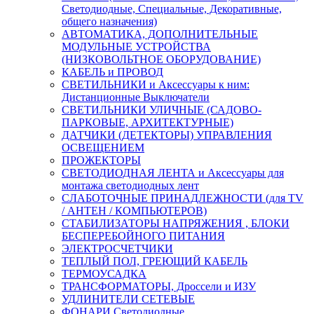
Светодиодные, Специальные, Декоративные,
общего назначения)
АВТОМАТИКА, ДОПОЛНИТЕЛЬНЫЕ
МОДУЛЬНЫЕ УСТРОЙСТВА
(НИЗКОВОЛЬТНОЕ ОБОРУДОВАНИЕ)
КАБЕЛЬ и ПРОВОД
СВЕТИЛЬНИКИ и Аксессуары к ним:
Дистанционные Выключатели
СВЕТИЛЬНИКИ УЛИЧНЫЕ (САДОВО-
ПАРКОВЫЕ, АРХИТЕКТУРНЫЕ)
ДАТЧИКИ (ДЕТЕКТОРЫ) УПРАВЛЕНИЯ
ОСВЕЩЕНИЕМ
ПРОЖЕКТОРЫ
СВЕТОДИОДНАЯ ЛЕНТА и Аксессуары для
монтажа светодиодных лент
СЛАБОТОЧНЫЕ ПРИНАДЛЕЖНОСТИ (для TV
/ АНТЕН / КОМПЬЮТЕРОВ)
СТАБИЛИЗАТОРЫ НАПРЯЖЕНИЯ , БЛОКИ
БЕСПЕРЕБОЙНОГО ПИТАНИЯ
ЭЛЕКТРОСЧЕТЧИКИ
ТЕПЛЫЙ ПОЛ, ГРЕЮЩИЙ КАБЕЛЬ
ТЕРМОУСАДКА
ТРАНСФОРМАТОРЫ, Дроссели и ИЗУ
УДЛИНИТЕЛИ СЕТЕВЫЕ
ФОНАРИ Светодиодные