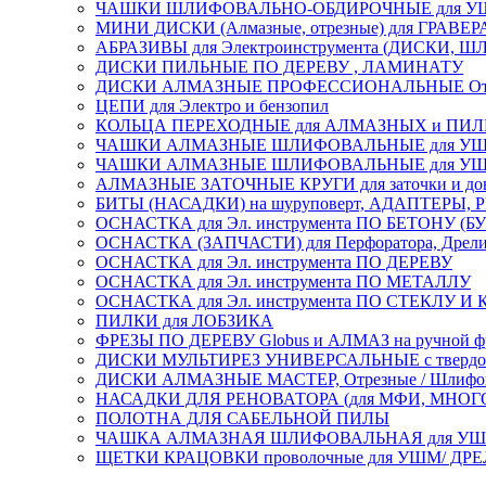
ЧАШКИ ШЛИФОВАЛЬНО-ОБДИРОЧНЫЕ для УШ
МИНИ ДИСКИ (Алмазные, отрезные) для ГРАВЕР
АБРАЗИВЫ для Электроинструмента (ДИСКИ,
ДИСКИ ПИЛЬНЫЕ ПО ДЕРЕВУ , ЛАМИНАТУ
ДИСКИ АЛМАЗНЫЕ ПРОФЕССИОНАЛЬНЫЕ Отрезные 
ЦЕПИ для Электро и бензопил
КОЛЬЦА ПЕРЕХОДНЫЕ для АЛМАЗНЫХ и ПИ
ЧАШКИ АЛМАЗНЫЕ ШЛИФОВАЛЬНЫЕ для УШМ
ЧАШКИ АЛМАЗНЫЕ ШЛИФОВАЛЬНЫЕ для УШМ,
АЛМАЗНЫЕ ЗАТОЧНЫЕ КРУГИ для заточки и доводк
БИТЫ (НАСАДКИ) на шуруповерт, АДАПТЕРЫ, РЕ
ОСНАСТКА для Эл. инструмента ПО БЕТОНУ (Б
ОСНАСТКА (ЗАПЧАСТИ) для Перфоратора, Дрели, 
ОСНАСТКА для Эл. инструмента ПО ДЕРЕВУ
ОСНАСТКА для Эл. инструмента ПО МЕТАЛЛУ
ОСНАСТКА для Эл. инструмента ПО СТЕКЛУ И
ПИЛКИ для ЛОБЗИКА
ФРЕЗЫ ПО ДЕРЕВУ Globus и АЛМАЗ на ручной ф
ДИСКИ МУЛЬТИРЕЗ УНИВЕРСАЛЬНЫЕ с твердосплав
ДИСКИ АЛМАЗНЫЕ МАСТЕР, Отрезные / Шлифовальн
НАСАДКИ ДЛЯ РЕНОВАТОРА (для МФИ, МН
ПОЛОТНА ДЛЯ САБЕЛЬНОЙ ПИЛЫ
ЧАШКА АЛМАЗНАЯ ШЛИФОВАЛЬНАЯ для УШМ, обрабо
ЩЕТКИ КРАЦОВКИ проволочные для УШМ/ ДР