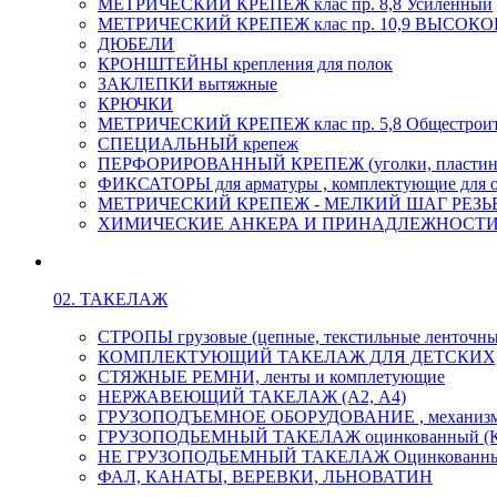
МЕТРИЧЕСКИЙ КРЕПЕЖ клас пр. 8,8 Усиленный
МЕТРИЧЕСКИЙ КРЕПЕЖ клас пр. 10,9 ВЫСО
ДЮБЕЛИ
КРОНШТЕЙНЫ крепления для полок
ЗАКЛЕПКИ вытяжные
КРЮЧКИ
МЕТРИЧЕСКИЙ КРЕПЕЖ клас пр. 5,8 Общестрои
СПЕЦИАЛЬНЫЙ крепеж
ПЕРФОРИРОВАННЫЙ КРЕПЕЖ (уголки, пластины
ФИКСАТОРЫ для арматуры , комплектующие для 
МЕТРИЧЕСКИЙ КРЕПЕЖ - МЕЛКИЙ ШАГ РЕЗЬБЫ,
ХИМИЧЕСКИЕ АНКЕРА И ПРИНАДЛЕЖНОСТИ
02. ТАКЕЛАЖ
СТРОПЫ грузовые (цепные, текстильные ленточны
КОМПЛЕКТУЮЩИЙ ТАКЕЛАЖ ДЛЯ ДЕТСКИХ
СТЯЖНЫЕ РЕМНИ, ленты и комплетующие
НЕРЖАВЕЮЩИЙ ТАКЕЛАЖ (А2, А4)
ГРУЗОПОДЪЕМНОЕ ОБОРУДОВАНИЕ , механиз
ГРУЗОПОДЬЕМНЫЙ ТАКЕЛАЖ оцинкованный (К
НЕ ГРУЗОПОДЬЕМНЫЙ ТАКЕЛАЖ Оцинкованн
ФАЛ, КАНАТЫ, ВЕРЕВКИ, ЛЬНОВАТИН