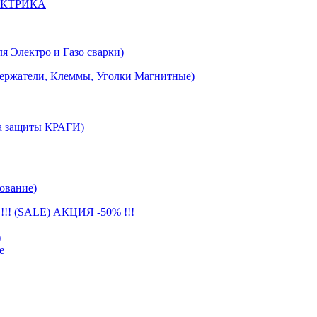
ЕКТРИКА
лектро и Газо сварки)
тели, Клеммы, Уголки Магнитные)
 защиты КРАГИ)
ование)
(SALE) АКЦИЯ -50% !!!
)
е