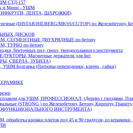
М СТД-157
А и Мини - УШМ
 ШЛИФКРУГИ, ЛЕНТА, ШАРОЖКИ)
(DISTAR/HILBERG/MKSS/CUTOP) по Железобетону, Бетону,
ЛЬНЫХ ДИСКОВ
, СЕГМЕНТНЫЕ ДВУХРЯДНЫЕ по бетону
 ТУРБО по бетону
и Ленточных пил, сверл, твердосплавного инструмента
ДУКТОРЫ, Магнитные держатели для бит
УРЫ, СВЕРЛА, ЗУБИЛА)
УШМ Болгарка (Патроны,переходники, ключи , гайки)
 КЕРАМИКЕ
резер
ом для УШМ, ПРОФЕССИОНАЛ, (Дерево с гвоздями, Пластик
ые (STRONG ) по Железобетону, Бетону, Кирпичу, Граниту, 
ОГОФУНКЦИОНАЛЬНОГО ИНСТРУМЕНТА)
тка кромки плиток под 45 и 90 градусов, из керамики, ке
ЕЛИ