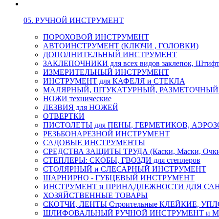
05. РУЧНОЙ ИНСТРУМЕНТ
ПОРОХОВОЙ ИНСТРУМЕНТ
АВТОИНСТРУМЕНТ (КЛЮЧИ , ГОЛОВКИ)
ДОПОЛНИТЕЛЬНЫЙ ИНСТРУМЕНТ
ЗАКЛЕПОЧНИКИ для всех видов заклепок, Штиф
ИЗМЕРИТЕЛЬНЫЙ ИНСТРУМЕНТ
ИНСТРУМЕНТ для КАФЕЛЯ и СТЕКЛА
МАЛЯРНЫЙ, ШТУКАТУРНЫЙ, РАЗМЕТОЧНЫЙ
НОЖИ технические
ЛЕЗВИЯ для НОЖЕЙ
ОТВЕРТКИ
ПИСТОЛЕТЫ для ПЕНЫ, ГЕРМЕТИКОВ, АЭР
РЕЗЬБОНАРЕЗНОЙ ИНСТРУМЕНТ
САДОВЫЕ ИНСТРУМЕНТЫ
СРЕДСТВА ЗАЩИТЫ ТРУДА (Каски, Маски, Очки, 
СТЕПЛЕРЫ: СКОБЫ, ГВОЗДИ для степлеров
СТОЛЯРНЫЙ и СЛЕСАРНЫЙ ИНСТРУМЕНТ
ШАРНИРНО - ГУБЦЕВЫЙ ИНСТРУМЕНТ
ИНСТРУМЕНТ и ПРИНАДЛЕЖНОСТИ ДЛЯ СА
ХОЗЯЙСТВЕННЫЕ ТОВАРЫ
СКОТЧИ, ЛЕНТЫ Строительные КЛЕЙКИЕ, У
ШЛИФОВАЛЬНЫЙ РУЧНОЙ ИНСТРУМЕНТ и 