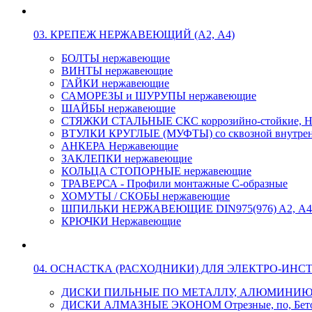
03. КРЕПЕЖ НЕРЖАВЕЮЩИЙ (А2, А4)
БОЛТЫ нержавеющие
ВИНТЫ нержавеющие
ГАЙКИ нержавеющие
САМОРЕЗЫ и ШУРУПЫ нержавеющие
ШАЙБЫ нержавеющие
СТЯЖКИ СТАЛЬНЫЕ СКС коррозийно-стойкие, Н
ВТУЛКИ КРУГЛЫЕ (МУФТЫ) со сквозной внутренн
АНКЕРА Нержавеющие
ЗАКЛЕПКИ нержавеющие
КОЛЬЦА СТОПОРНЫЕ нержавеющие
ТРАВЕРСА - Профили монтажные С-образные
ХОМУТЫ / СКОБЫ нержавеющие
ШПИЛЬКИ НЕРЖАВЕЮЩИЕ DIN975(976) A2, А4 L
КРЮЧКИ Нержавеющие
04. ОСНАСТКА (РАСХОДНИКИ) ДЛЯ ЭЛЕКТРО-ИНС
ДИСКИ ПИЛЬНЫЕ ПО МЕТАЛЛУ, АЛЮМИНИ
ДИСКИ АЛМАЗНЫЕ ЭКОНОМ Отрезные, по, Бетон