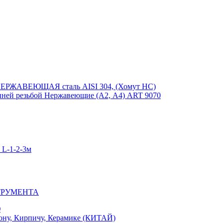
ЕРЖАВЕЮЩАЯ сталь AISI 304, (Хомут НС)
ей резьбой Нержавеющие (А2, А4) ART 9070
-1-2-3м
ТРУМЕНТА
Ю
у, Кирпичу, Керамике (КИТАЙ)