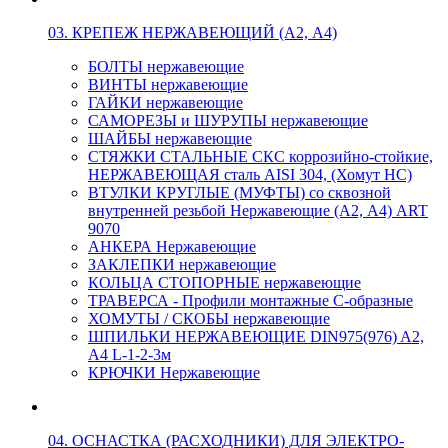
03. КРЕПЕЖ НЕРЖАВЕЮЩИЙ (А2, А4)
БОЛТЫ нержавеющие
ВИНТЫ нержавеющие
ГАЙКИ нержавеющие
САМОРЕЗЫ и ШУРУПЫ нержавеющие
ШАЙБЫ нержавеющие
СТЯЖКИ СТАЛЬНЫЕ СКС коррозийно-стойкие,
НЕРЖАВЕЮЩАЯ сталь AISI 304, (Хомут НС)
ВТУЛКИ КРУГЛЫЕ (МУФТЫ) со сквозной
внутренней резьбой Нержавеющие (А2, А4) ART
9070
АНКЕРА Нержавеющие
ЗАКЛЕПКИ нержавеющие
КОЛЬЦА СТОПОРНЫЕ нержавеющие
ТРАВЕРСА - Профили монтажные С-образные
ХОМУТЫ / СКОБЫ нержавеющие
ШПИЛЬКИ НЕРЖАВЕЮЩИЕ DIN975(976) A2,
А4 L-1-2-3м
КРЮЧКИ Нержавеющие
04. ОСНАСТКА (РАСХОДНИКИ) ДЛЯ ЭЛЕКТРО-