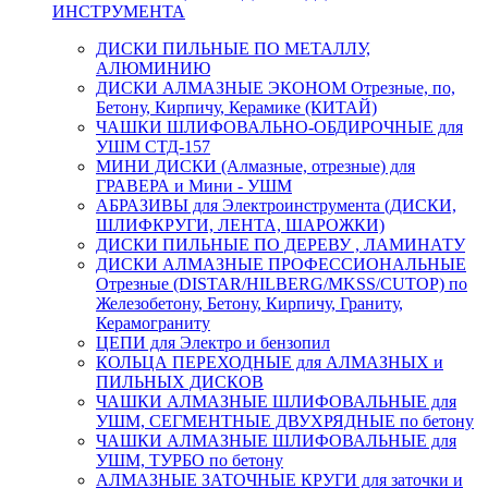
ИНСТРУМЕНТА
ДИСКИ ПИЛЬНЫЕ ПО МЕТАЛЛУ,
АЛЮМИНИЮ
ДИСКИ АЛМАЗНЫЕ ЭКОНОМ Отрезные, по,
Бетону, Кирпичу, Керамике (КИТАЙ)
ЧАШКИ ШЛИФОВАЛЬНО-ОБДИРОЧНЫЕ для
УШМ СТД-157
МИНИ ДИСКИ (Алмазные, отрезные) для
ГРАВЕРА и Мини - УШМ
АБРАЗИВЫ для Электроинструмента (ДИСКИ,
ШЛИФКРУГИ, ЛЕНТА, ШАРОЖКИ)
ДИСКИ ПИЛЬНЫЕ ПО ДЕРЕВУ , ЛАМИНАТУ
ДИСКИ АЛМАЗНЫЕ ПРОФЕССИОНАЛЬНЫЕ
Отрезные (DISTAR/HILBERG/MKSS/CUTOP) по
Железобетону, Бетону, Кирпичу, Граниту,
Керамограниту
ЦЕПИ для Электро и бензопил
КОЛЬЦА ПЕРЕХОДНЫЕ для АЛМАЗНЫХ и
ПИЛЬНЫХ ДИСКОВ
ЧАШКИ АЛМАЗНЫЕ ШЛИФОВАЛЬНЫЕ для
УШМ, СЕГМЕНТНЫЕ ДВУХРЯДНЫЕ по бетону
ЧАШКИ АЛМАЗНЫЕ ШЛИФОВАЛЬНЫЕ для
УШМ, ТУРБО по бетону
АЛМАЗНЫЕ ЗАТОЧНЫЕ КРУГИ для заточки и