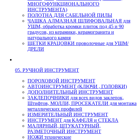
МНОГОФУНКЦИОНАЛЬНОГО
ИНСТРУМЕНТА)
ПОЛОТНА ДЛЯ САБЕЛЬНОЙ ПИЛЫ
ЧАШКА АЛМАЗНАЯ ШЛИФОВАЛЬНАЯ для
УШМ, обработка кромки плиток под 45 и 90
градусов, из керамики, керамогранита и
натурального камня
ЩЕТКИ КРАЦОВКИ проволочные для УШМ/
ДРЕЛИ
05. РУЧНОЙ ИНСТРУМЕНТ
ПОРОХОВОЙ ИНСТРУМЕНТ
АВТОИНСТРУМЕНТ (КЛЮЧИ , ГОЛОВКИ)
ДОПОЛНИТЕЛЬНЫЙ ИНСТРУМЕНТ
ЗАКЛЕПОЧНИКИ для всех видов заклепок,
Штифтов, МОЛЛИ, ПРОСЕКАТЕЛИ для монтажа
металлических профилей
ИЗМЕРИТЕЛЬНЫЙ ИНСТРУМЕНТ
ИНСТРУМЕНТ для КАФЕЛЯ и СТЕКЛА
МАЛЯРНЫЙ, ШТУКАТУРНЫЙ,
РАЗМЕТОЧНЫЙ ИНСТРУМЕНТ
НОЖИ технические