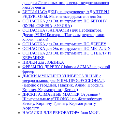
доводки Ленточных пил, сверл, твердосплавного
инструмента
БИТЫ (НАСАДКИ) на шуруповерт, АДАПТЕРЫ,
РЕДУКТОРЫ, Магнитные держатели для бит
ОСНАСТКА для Эл. инструмента ПО БЕТОНУ
(БУРЫ, СВЕРЛА, ЗУБИЛА)
ОСНАСТКА (ЗАПЧАСТИ) для Перфоратора,
Дрели, УШМ Болгарка (Патроны,переходники,
ключи , гайки)
ОСНАСТКА для Эл. инструмента ПО ДЕРЕВУ
ОСНАСТКА для Эл. инструмента ПО МЕТАЛЛУ
ОСНАСТКА для Эл. инструмента ПО СТЕКЛУ И
КЕРАМИКЕ
ПИЛКИ для ЛОБЗИКА
ФРЕЗЫ ПО ДЕРЕВУ Globus и АЛМАЗ на ручной
фрезер
ДИСКИ МУЛЬТИРЕЗ УНИВЕРСАЛЬНЫЕ с
твердосплавом для УШМ, ПРОФЕССИОНАЛ,
(Дерево с гвоздями, Пластик, Алюм. Профиль,
Кирпич, Керамогранит, Бетона)
ДИСКИ АЛМАЗНЫЕ МАСТЕР, Отрезные /
Шлифовальные (STRONG ) по Железобетону,
Бетону, Кирпичу, Граниту, Керамограниту,
Асфальту
НАСАДКИ ДЛЯ РЕНОВАТОРА (для МФИ,