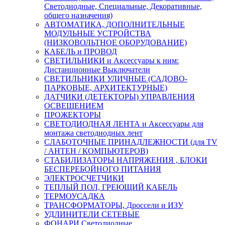
Светодиодные, Специальные, Декоративные,
общего назначения)
АВТОМАТИКА, ДОПОЛНИТЕЛЬНЫЕ
МОДУЛЬНЫЕ УСТРОЙСТВА
(НИЗКОВОЛЬТНОЕ ОБОРУДОВАНИЕ)
КАБЕЛЬ и ПРОВОД
СВЕТИЛЬНИКИ и Аксессуары к ним:
Дистанционные Выключатели
СВЕТИЛЬНИКИ УЛИЧНЫЕ (САДОВО-
ПАРКОВЫЕ, АРХИТЕКТУРНЫЕ)
ДАТЧИКИ (ДЕТЕКТОРЫ) УПРАВЛЕНИЯ
ОСВЕЩЕНИЕМ
ПРОЖЕКТОРЫ
СВЕТОДИОДНАЯ ЛЕНТА и Аксессуары для
монтажа светодиодных лент
СЛАБОТОЧНЫЕ ПРИНАДЛЕЖНОСТИ (для TV
/ АНТЕН / КОМПЬЮТЕРОВ)
СТАБИЛИЗАТОРЫ НАПРЯЖЕНИЯ , БЛОКИ
БЕСПЕРЕБОЙНОГО ПИТАНИЯ
ЭЛЕКТРОСЧЕТЧИКИ
ТЕПЛЫЙ ПОЛ, ГРЕЮЩИЙ КАБЕЛЬ
ТЕРМОУСАДКА
ТРАНСФОРМАТОРЫ, Дроссели и ИЗУ
УДЛИНИТЕЛИ СЕТЕВЫЕ
ФОНАРИ Светодиодные