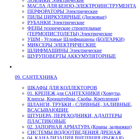
ЛОБЗИКИ Электрические
МАСЛА ДЛЯ БЕНЗО-ЭЛЕКТРОИНСТРУМЕНТА
ПЕРФОРАТОРЫ Электрические
ПИЛЫ ЦИРКУЛЯРНЫЕ (Дисковые)
РУБАНКИ Электрические
ФЕНЫ технические строительные
(ТЕРМОПИСТОЛЕТЫ) Электрические
УШМ - Угловые Шлифмашины (БОЛГАРКИ)
МИКСЕРЫ ЭЛЕКТРИЧЕСКИЕ
ШЛИФМАШИНЫ Электрические
ШУРУПОВЕРТЫ АККУМУЛЯТОРНЫЕ
09. САНТЕХНИКА
ШКАФЫ ДЛЯ КОЛЛЕКТОРОВ
01. КРЕПЕЖ для САНТЕХНИКИ (Хомуты,
Клипсы, Кронштейны, Скобы, Крепления)
ШЛАНГИ, ТРУБКИ - СЛИВНЫЕ, ЗАЛИВНЫЕ,
ВСАСЫВАЮЩИЕ
ШТУЦЕРА, ПЕРЕХОДНИКИ, АДАПТЕРЫ
ПЛАСТИКОВЫЕ
02. ЗАПОРНАЯ АРМАТУРА (Краны ,задвижки)
СИСТЕМЫ ВОДООТВЕДЕНИЯ ДРЕНАЖ
04. КАНАЛИЗАЦИЯ ВНЕШНЯЯ (РЫЖАЯ)