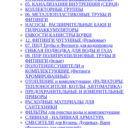
05. КАНАЛИЗАЦИЯ ВНУТРЕННЯЯ (СЕРАЯ)
КОЛЛЕКТОРНЫЕ ГРУППЫ
06. МЕТАЛЛОПЛАСТИКОВЫЕ ТРУБЫ И
ФИТИНГИ
НАСОСЫ , РАСШИРИТЕЛЬНЫЕ БАКИ И
ГИДРОАККУМУЛЯТОРЫ
ЕМКОСТИ,КАНИСТРЫ,БОЧКИ
12. ФИТИНГИ ЧУГУННЫЕ (Резьбовые)
07. ПНД Трубы и Фитинги для водопровода
ГИБКАЯ ПОДВОДКА ДЛЯ ВОДЫ И ГАЗА
08. ППР ПОЛИПРОПИЛЕНОВЫЕ ТРУБЫ И
ФИТИНГИ (белые)
ПОЛОТЕНЦЕСУШИТЕЛИ и
КОМПЛЕКТУЮЩИЕ (Фитинги
ХРОМИРОВАННЫЕ)
ОТОПЛЕНИЕ и комплектующие, (РАДИАТОРЫ,
ТЕПЛОНОСИТЕЛИ, КОТЛЫ, АВТОМАТИКА)
ПРЕДОХРАНИТЕЛЬНЫЕ И ИЗМЕРИТЕЛЬНЫЕ
ПРИБОРЫ
РАСХОДНЫЕ МАТЕРИАЛЫ ДЛЯ
САНТЕХНИКИ
ФИЛЬТРЫ для очистки воды и комплектующие
СЛИВНАЯ - НАЛИВНАЯ АРМАТУРА
СМЕСИТЕЛИ для Кухонь, Душевых, Ванн
(Фурнитура для смесителей)