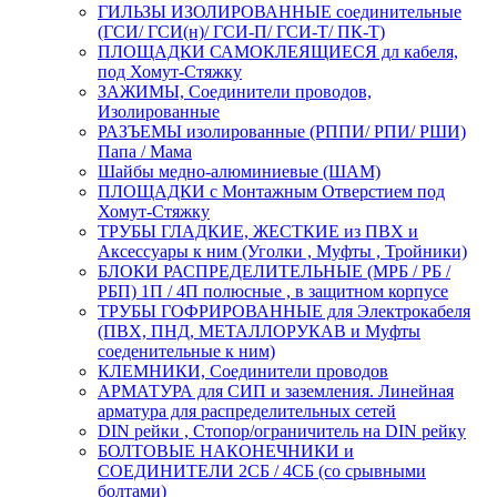
ГИЛЬЗЫ ИЗОЛИРОВАННЫЕ соединительные
(ГСИ/ ГСИ(н)/ ГСИ-П/ ГСИ-Т/ ПК-Т)
ПЛОЩАДКИ САМОКЛЕЯЩИЕСЯ дл кабеля,
под Хомут-Стяжку
ЗАЖИМЫ, Соединители проводов,
Изолированные
РАЗЪЕМЫ изолированные (РППИ/ РПИ/ РШИ)
Папа / Мама
Шайбы медно-алюминиевые (ШАМ)
ПЛОЩАДКИ с Монтажным Отверстием под
Хомут-Стяжку
ТРУБЫ ГЛАДКИЕ, ЖЕСТКИЕ из ПВХ и
Аксессуары к ним (Уголки , Муфты , Тройники)
БЛОКИ РАСПРЕДЕЛИТЕЛЬНЫЕ (МРБ / РБ /
РБП) 1П / 4П полюсные , в защитном корпусе
ТРУБЫ ГОФРИРОВАННЫЕ для Электрокабеля
(ПВХ, ПНД, МЕТАЛЛОРУКАВ и Муфты
соеденительные к ним)
КЛЕМНИКИ, Соединители проводов
АРМАТУРА для СИП и заземления. Линейная
арматура для распределительных сетей
DIN рейки , Стопор/ограничитель на DIN рейку
БОЛТОВЫЕ НАКОНЕЧНИКИ и
СОЕДИНИТЕЛИ 2СБ / 4СБ (со срывными
болтами)