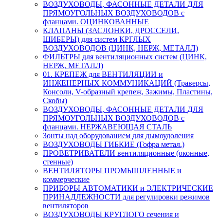
ВОЗДУХОВОДЫ, ФАСОННЫЕ ДЕТАЛИ ДЛЯ
ПРЯМОУГОЛЬНЫХ ВОЗДУХОВОДОВ с
фланцами. ОЦИНКОВАННЫЕ
КЛАПАНЫ (ЗАСЛОНКИ, ДРОССЕЛИ,
ШИБЕРЫ) для систем КРГЛЫХ
ВОЗДУХОВОДОВ (ЦИНК, НЕРЖ, МЕТАЛЛ)
ФИЛЬТРЫ для вентиляционных систем (ЦИНК,
НЕРЖ, МЕТАЛЛ)
01. КРЕПЕЖ для ВЕНТИЛЯЦИИ и
ИНЖЕНЕРНЫХ КОММУНИКАЦИЙ (Траверсы,
Консоли, V-образный крепеж, Зажимы, Пластины,
Скобы)
ВОЗДУХОВОДЫ, ФАСОННЫЕ ДЕТАЛИ ДЛЯ
ПРЯМОУГОЛЬНЫХ ВОЗДУХОВОДОВ с
фланцами. НЕРЖАВЕЮЩАЯ СТАЛЬ
Зонты над оборудованием для дымоудоления
ВОЗДУХОВОДЫ ГИБКИЕ (Гофра метал.)
ПРОВЕТРИВАТЕЛИ вентиляционные (оконные,
стенные)
ВЕНТИЛЯТОРЫ ПРОМЫШЛЕННЫЕ и
коммерческие
ПРИБОРЫ АВТОМАТИКИ и ЭЛЕКТРИЧЕСКИЕ
ПРИНАДЛЕЖНОСТИ для регулировки режимов
вентиляторов
ВОЗДУХОВОДЫ КРУГЛОГО сечения и