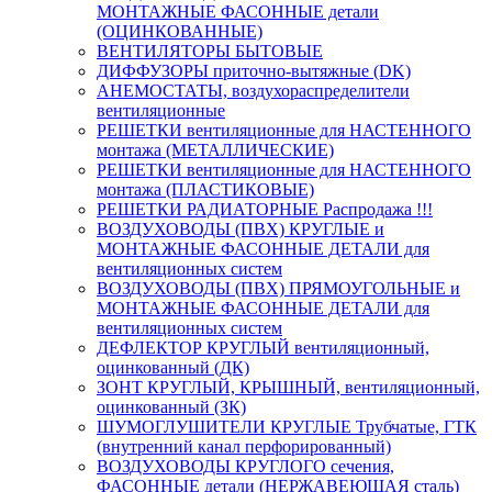
МОНТАЖНЫЕ ФАСОННЫЕ детали
(ОЦИНКОВАННЫЕ)
ВЕНТИЛЯТОРЫ БЫТОВЫЕ
ДИФФУЗОРЫ приточно-вытяжные (DK)
АНЕМОСТАТЫ, воздухораспределители
вентиляционные
РЕШЕТКИ вентиляционные для НАСТЕННОГО
монтажа (МЕТАЛЛИЧЕСКИЕ)
РЕШЕТКИ вентиляционные для НАСТЕННОГО
монтажа (ПЛАСТИКОВЫЕ)
РЕШЕТКИ РАДИАТОРНЫЕ Распродажа !!!
ВОЗДУХОВОДЫ (ПВХ) КРУГЛЫЕ и
МОНТАЖНЫЕ ФАСОННЫЕ ДЕТАЛИ для
вентиляционных систем
ВОЗДУХОВОДЫ (ПВХ) ПРЯМОУГОЛЬНЫЕ и
МОНТАЖНЫЕ ФАСОННЫЕ ДЕТАЛИ для
вентиляционных систем
ДЕФЛЕКТОР КРУГЛЫЙ вентиляционный,
оцинкованный (ДК)
ЗОНТ КРУГЛЫЙ, КРЫШНЫЙ, вентиляционный,
оцинкованный (ЗК)
ШУМОГЛУШИТЕЛИ КРУГЛЫЕ Трубчатые, ГТК
(внутренний канал перфорированный)
ВОЗДУХОВОДЫ КРУГЛОГО сечения,
ФАСОННЫЕ детали (НЕРЖАВЕЮЩАЯ сталь)