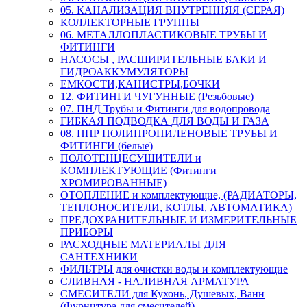
05. КАНАЛИЗАЦИЯ ВНУТРЕННЯЯ (СЕРАЯ)
КОЛЛЕКТОРНЫЕ ГРУППЫ
06. МЕТАЛЛОПЛАСТИКОВЫЕ ТРУБЫ И
ФИТИНГИ
НАСОСЫ , РАСШИРИТЕЛЬНЫЕ БАКИ И
ГИДРОАККУМУЛЯТОРЫ
ЕМКОСТИ,КАНИСТРЫ,БОЧКИ
12. ФИТИНГИ ЧУГУННЫЕ (Резьбовые)
07. ПНД Трубы и Фитинги для водопровода
ГИБКАЯ ПОДВОДКА ДЛЯ ВОДЫ И ГАЗА
08. ППР ПОЛИПРОПИЛЕНОВЫЕ ТРУБЫ И
ФИТИНГИ (белые)
ПОЛОТЕНЦЕСУШИТЕЛИ и
КОМПЛЕКТУЮЩИЕ (Фитинги
ХРОМИРОВАННЫЕ)
ОТОПЛЕНИЕ и комплектующие, (РАДИАТОРЫ,
ТЕПЛОНОСИТЕЛИ, КОТЛЫ, АВТОМАТИКА)
ПРЕДОХРАНИТЕЛЬНЫЕ И ИЗМЕРИТЕЛЬНЫЕ
ПРИБОРЫ
РАСХОДНЫЕ МАТЕРИАЛЫ ДЛЯ
САНТЕХНИКИ
ФИЛЬТРЫ для очистки воды и комплектующие
СЛИВНАЯ - НАЛИВНАЯ АРМАТУРА
СМЕСИТЕЛИ для Кухонь, Душевых, Ванн
(Фурнитура для смесителей)