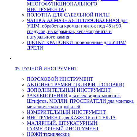
МНОГОФУНКЦИОНАЛЬНОГО
ИНСТРУМЕНТА)
ПОЛОТНА ДЛЯ САБЕЛЬНОЙ ПИЛЫ
ЧАШКА АЛМАЗНАЯ ШЛИФОВАЛЬНАЯ для
УШМ, обработка кромки плиток под 45 и 90
градусов, из керамики, керамогранита и
натурального камня
ЩЕТКИ КРАЦОВКИ проволочные для УШМ/
ДРЕЛИ
05. РУЧНОЙ ИНСТРУМЕНТ
ПОРОХОВОЙ ИНСТРУМЕНТ
АВТОИНСТРУМЕНТ (КЛЮЧИ , ГОЛОВКИ)
ДОПОЛНИТЕЛЬНЫЙ ИНСТРУМЕНТ
ЗАКЛЕПОЧНИКИ для всех видов заклепок,
Штифтов, МОЛЛИ, ПРОСЕКАТЕЛИ для монтажа
металлических профилей
ИЗМЕРИТЕЛЬНЫЙ ИНСТРУМЕНТ
ИНСТРУМЕНТ для КАФЕЛЯ и СТЕКЛА
МАЛЯРНЫЙ, ШТУКАТУРНЫЙ,
РАЗМЕТОЧНЫЙ ИНСТРУМЕНТ
НОЖИ технические