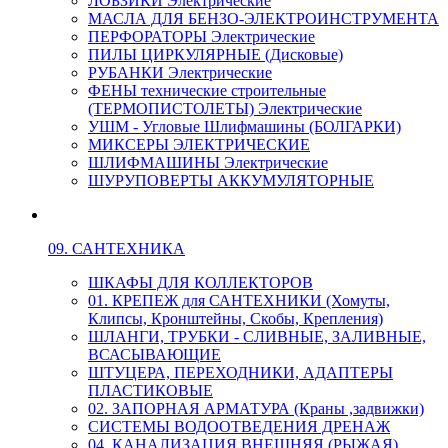
ЛОБЗИКИ Электрические
МАСЛА ДЛЯ БЕНЗО-ЭЛЕКТРОИНСТРУМЕНТА
ПЕРФОРАТОРЫ Электрические
ПИЛЫ ЦИРКУЛЯРНЫЕ (Дисковые)
РУБАНКИ Электрические
ФЕНЫ технические строительные
(ТЕРМОПИСТОЛЕТЫ) Электрические
УШМ - Угловые Шлифмашины (БОЛГАРКИ)
МИКСЕРЫ ЭЛЕКТРИЧЕСКИЕ
ШЛИФМАШИНЫ Электрические
ШУРУПОВЕРТЫ АККУМУЛЯТОРНЫЕ
09. САНТЕХНИКА
ШКАФЫ ДЛЯ КОЛЛЕКТОРОВ
01. КРЕПЕЖ для САНТЕХНИКИ (Хомуты,
Клипсы, Кронштейны, Скобы, Крепления)
ШЛАНГИ, ТРУБКИ - СЛИВНЫЕ, ЗАЛИВНЫЕ,
ВСАСЫВАЮЩИЕ
ШТУЦЕРА, ПЕРЕХОДНИКИ, АДАПТЕРЫ
ПЛАСТИКОВЫЕ
02. ЗАПОРНАЯ АРМАТУРА (Краны ,задвижки)
СИСТЕМЫ ВОДООТВЕДЕНИЯ ДРЕНАЖ
04. КАНАЛИЗАЦИЯ ВНЕШНЯЯ (РЫЖАЯ)