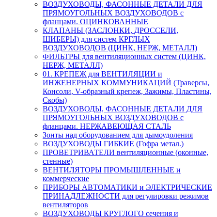
ВОЗДУХОВОДЫ, ФАСОННЫЕ ДЕТАЛИ ДЛЯ
ПРЯМОУГОЛЬНЫХ ВОЗДУХОВОДОВ с
фланцами. ОЦИНКОВАННЫЕ
КЛАПАНЫ (ЗАСЛОНКИ, ДРОССЕЛИ,
ШИБЕРЫ) для систем КРГЛЫХ
ВОЗДУХОВОДОВ (ЦИНК, НЕРЖ, МЕТАЛЛ)
ФИЛЬТРЫ для вентиляционных систем (ЦИНК,
НЕРЖ, МЕТАЛЛ)
01. КРЕПЕЖ для ВЕНТИЛЯЦИИ и
ИНЖЕНЕРНЫХ КОММУНИКАЦИЙ (Траверсы,
Консоли, V-образный крепеж, Зажимы, Пластины,
Скобы)
ВОЗДУХОВОДЫ, ФАСОННЫЕ ДЕТАЛИ ДЛЯ
ПРЯМОУГОЛЬНЫХ ВОЗДУХОВОДОВ с
фланцами. НЕРЖАВЕЮЩАЯ СТАЛЬ
Зонты над оборудованием для дымоудоления
ВОЗДУХОВОДЫ ГИБКИЕ (Гофра метал.)
ПРОВЕТРИВАТЕЛИ вентиляционные (оконные,
стенные)
ВЕНТИЛЯТОРЫ ПРОМЫШЛЕННЫЕ и
коммерческие
ПРИБОРЫ АВТОМАТИКИ и ЭЛЕКТРИЧЕСКИЕ
ПРИНАДЛЕЖНОСТИ для регулировки режимов
вентиляторов
ВОЗДУХОВОДЫ КРУГЛОГО сечения и