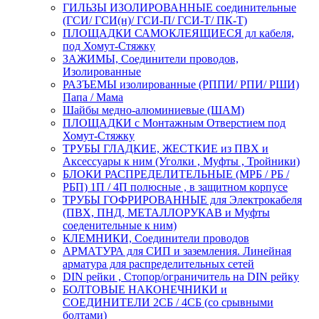
ГИЛЬЗЫ ИЗОЛИРОВАННЫЕ соединительные
(ГСИ/ ГСИ(н)/ ГСИ-П/ ГСИ-Т/ ПК-Т)
ПЛОЩАДКИ САМОКЛЕЯЩИЕСЯ дл кабеля,
под Хомут-Стяжку
ЗАЖИМЫ, Соединители проводов,
Изолированные
РАЗЪЕМЫ изолированные (РППИ/ РПИ/ РШИ)
Папа / Мама
Шайбы медно-алюминиевые (ШАМ)
ПЛОЩАДКИ с Монтажным Отверстием под
Хомут-Стяжку
ТРУБЫ ГЛАДКИЕ, ЖЕСТКИЕ из ПВХ и
Аксессуары к ним (Уголки , Муфты , Тройники)
БЛОКИ РАСПРЕДЕЛИТЕЛЬНЫЕ (МРБ / РБ /
РБП) 1П / 4П полюсные , в защитном корпусе
ТРУБЫ ГОФРИРОВАННЫЕ для Электрокабеля
(ПВХ, ПНД, МЕТАЛЛОРУКАВ и Муфты
соеденительные к ним)
КЛЕМНИКИ, Соединители проводов
АРМАТУРА для СИП и заземления. Линейная
арматура для распределительных сетей
DIN рейки , Стопор/ограничитель на DIN рейку
БОЛТОВЫЕ НАКОНЕЧНИКИ и
СОЕДИНИТЕЛИ 2СБ / 4СБ (со срывными
болтами)