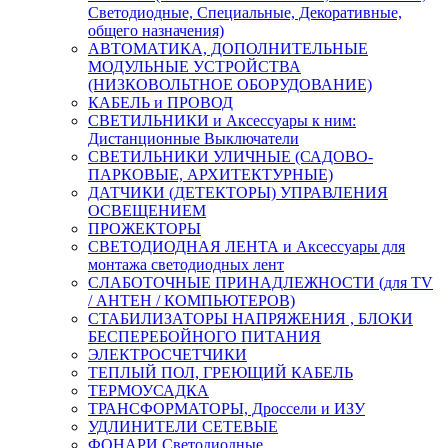
Светодиодные, Специальные, Декоративные,
общего назначения)
АВТОМАТИКА, ДОПОЛНИТЕЛЬНЫЕ
МОДУЛЬНЫЕ УСТРОЙСТВА
(НИЗКОВОЛЬТНОЕ ОБОРУДОВАНИЕ)
КАБЕЛЬ и ПРОВОД
СВЕТИЛЬНИКИ и Аксессуары к ним:
Дистанционные Выключатели
СВЕТИЛЬНИКИ УЛИЧНЫЕ (САДОВО-
ПАРКОВЫЕ, АРХИТЕКТУРНЫЕ)
ДАТЧИКИ (ДЕТЕКТОРЫ) УПРАВЛЕНИЯ
ОСВЕЩЕНИЕМ
ПРОЖЕКТОРЫ
СВЕТОДИОДНАЯ ЛЕНТА и Аксессуары для
монтажа светодиодных лент
СЛАБОТОЧНЫЕ ПРИНАДЛЕЖНОСТИ (для TV
/ АНТЕН / КОМПЬЮТЕРОВ)
СТАБИЛИЗАТОРЫ НАПРЯЖЕНИЯ , БЛОКИ
БЕСПЕРЕБОЙНОГО ПИТАНИЯ
ЭЛЕКТРОСЧЕТЧИКИ
ТЕПЛЫЙ ПОЛ, ГРЕЮЩИЙ КАБЕЛЬ
ТЕРМОУСАДКА
ТРАНСФОРМАТОРЫ, Дроссели и ИЗУ
УДЛИНИТЕЛИ СЕТЕВЫЕ
ФОНАРИ Светодиодные