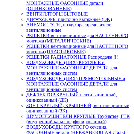
МОНТАЖНЫЕ ФАСОННЫЕ детали
(ОЦИНКОВАННЫЕ)
ВЕНТИЛЯТОРЫ БЫТОВЫЕ
ДИФФУЗОРЫ приточно-вытяжные (DK)
АНЕМОСТАТЫ, воздухораспределители
вентиляционные
РЕШЕТКИ вентиляционные для НАСТЕННОГО
монтажа (МЕТАЛЛИЧЕСКИЕ)
РЕШЕТКИ вентиляционные для НАСТЕННОГО
монтажа (ПЛАСТИКОВЫЕ)
РЕШЕТКИ РАДИАТОРНЫЕ Распродажа !!!
ВОЗДУХОВОДЫ (ПВХ) КРУГЛЫЕ и
МОНТАЖНЫЕ ФАСОННЫЕ ДЕТАЛИ для
вентиляционных систем
ВОЗДУХОВОДЫ (ПВХ) ПРЯМОУГОЛЬНЫЕ и
МОНТАЖНЫЕ ФАСОННЫЕ ДЕТАЛИ для
вентиляционных систем
ДЕФЛЕКТОР КРУГЛЫЙ вентиляционный,
оцинкованный (ДК)
ЗОНТ КРУГЛЫЙ, КРЫШНЫЙ, вентиляционный,
оцинкованный (ЗК)
ШУМОГЛУШИТЕЛИ КРУГЛЫЕ Трубчатые, ГТК
(внутренний канал перфорированный)
ВОЗДУХОВОДЫ КРУГЛОГО сечения,
ФАСОННЫЕ детали (НЕРЖАВЕЮЩАЯ сталь)