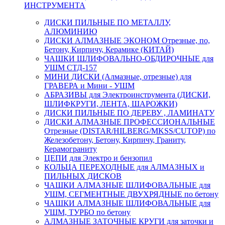
ИНСТРУМЕНТА
ДИСКИ ПИЛЬНЫЕ ПО МЕТАЛЛУ,
АЛЮМИНИЮ
ДИСКИ АЛМАЗНЫЕ ЭКОНОМ Отрезные, по,
Бетону, Кирпичу, Керамике (КИТАЙ)
ЧАШКИ ШЛИФОВАЛЬНО-ОБДИРОЧНЫЕ для
УШМ СТД-157
МИНИ ДИСКИ (Алмазные, отрезные) для
ГРАВЕРА и Мини - УШМ
АБРАЗИВЫ для Электроинструмента (ДИСКИ,
ШЛИФКРУГИ, ЛЕНТА, ШАРОЖКИ)
ДИСКИ ПИЛЬНЫЕ ПО ДЕРЕВУ , ЛАМИНАТУ
ДИСКИ АЛМАЗНЫЕ ПРОФЕССИОНАЛЬНЫЕ
Отрезные (DISTAR/HILBERG/MKSS/CUTOP) по
Железобетону, Бетону, Кирпичу, Граниту,
Керамограниту
ЦЕПИ для Электро и бензопил
КОЛЬЦА ПЕРЕХОДНЫЕ для АЛМАЗНЫХ и
ПИЛЬНЫХ ДИСКОВ
ЧАШКИ АЛМАЗНЫЕ ШЛИФОВАЛЬНЫЕ для
УШМ, СЕГМЕНТНЫЕ ДВУХРЯДНЫЕ по бетону
ЧАШКИ АЛМАЗНЫЕ ШЛИФОВАЛЬНЫЕ для
УШМ, ТУРБО по бетону
АЛМАЗНЫЕ ЗАТОЧНЫЕ КРУГИ для заточки и