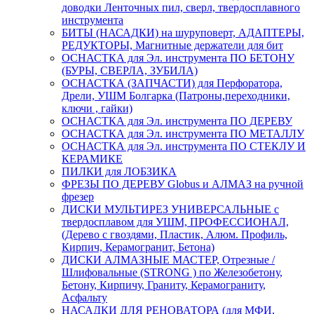
доводки Ленточных пил, сверл, твердосплавного
инструмента
БИТЫ (НАСАДКИ) на шуруповерт, АДАПТЕРЫ,
РЕДУКТОРЫ, Магнитные держатели для бит
ОСНАСТКА для Эл. инструмента ПО БЕТОНУ
(БУРЫ, СВЕРЛА, ЗУБИЛА)
ОСНАСТКА (ЗАПЧАСТИ) для Перфоратора,
Дрели, УШМ Болгарка (Патроны,переходники,
ключи , гайки)
ОСНАСТКА для Эл. инструмента ПО ДЕРЕВУ
ОСНАСТКА для Эл. инструмента ПО МЕТАЛЛУ
ОСНАСТКА для Эл. инструмента ПО СТЕКЛУ И
КЕРАМИКЕ
ПИЛКИ для ЛОБЗИКА
ФРЕЗЫ ПО ДЕРЕВУ Globus и АЛМАЗ на ручной
фрезер
ДИСКИ МУЛЬТИРЕЗ УНИВЕРСАЛЬНЫЕ с
твердосплавом для УШМ, ПРОФЕССИОНАЛ,
(Дерево с гвоздями, Пластик, Алюм. Профиль,
Кирпич, Керамогранит, Бетона)
ДИСКИ АЛМАЗНЫЕ МАСТЕР, Отрезные /
Шлифовальные (STRONG ) по Железобетону,
Бетону, Кирпичу, Граниту, Керамограниту,
Асфальту
НАСАДКИ ДЛЯ РЕНОВАТОРА (для МФИ,