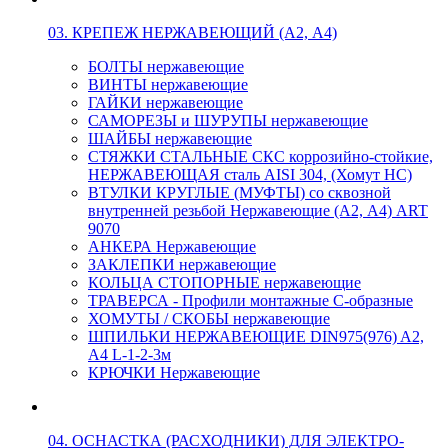
03. КРЕПЕЖ НЕРЖАВЕЮЩИЙ (А2, А4)
БОЛТЫ нержавеющие
ВИНТЫ нержавеющие
ГАЙКИ нержавеющие
САМОРЕЗЫ и ШУРУПЫ нержавеющие
ШАЙБЫ нержавеющие
СТЯЖКИ СТАЛЬНЫЕ СКС коррозийно-стойкие,
НЕРЖАВЕЮЩАЯ сталь AISI 304, (Хомут НС)
ВТУЛКИ КРУГЛЫЕ (МУФТЫ) со сквозной
внутренней резьбой Нержавеющие (А2, А4) ART
9070
АНКЕРА Нержавеющие
ЗАКЛЕПКИ нержавеющие
КОЛЬЦА СТОПОРНЫЕ нержавеющие
ТРАВЕРСА - Профили монтажные С-образные
ХОМУТЫ / СКОБЫ нержавеющие
ШПИЛЬКИ НЕРЖАВЕЮЩИЕ DIN975(976) A2,
А4 L-1-2-3м
КРЮЧКИ Нержавеющие
04. ОСНАСТКА (РАСХОДНИКИ) ДЛЯ ЭЛЕКТРО-