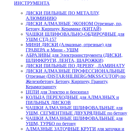
ИНСТРУМЕНТА
ДИСКИ ПИЛЬНЫЕ ПО МЕТАЛЛУ,
АЛЮМИНИЮ
ДИСКИ АЛМАЗНЫЕ ЭКОНОМ Отрезные, по,
Бетону, Кирпичу, Керамике (КИТАЙ)
ЧАШКИ ШЛИФОВАЛЬНО-ОБДИРОЧНЫЕ для
УШМ СТД-157
МИНИ ДИСКИ (Алмазные, отрезные) для
ГРАВЕРА и Мини - УШМ
АБРАЗИВЫ для Электроинструмента (ДИСКИ,
ШЛИФКРУГИ, ЛЕНТА, ШАРОЖКИ)
ДИСКИ ПИЛЬНЫЕ ПО ДЕРЕВУ , ЛАМИНАТУ
ДИСКИ АЛМАЗНЫЕ ПРОФЕССИОНАЛЬНЫЕ
Отрезные (DISTAR/HILBERG/MKSS/CUTOP) по
Железобетону, Бетону, Кирпичу, Граниту,
Керамограниту
ЦЕПИ для Электро и бензопил
КОЛЬЦА ПЕРЕХОДНЫЕ для АЛМАЗНЫХ и
ПИЛЬНЫХ ДИСКОВ
ЧАШКИ АЛМАЗНЫЕ ШЛИФОВАЛЬНЫЕ для
УШМ, СЕГМЕНТНЫЕ ДВУХРЯДНЫЕ по бетону
ЧАШКИ АЛМАЗНЫЕ ШЛИФОВАЛЬНЫЕ для
УШМ, ТУРБО по бетону
АЛМАЗНЫЕ ЗАТОЧНЫЕ КРУГИ для заточки и