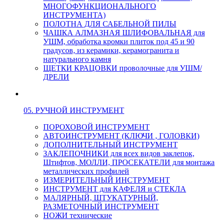
МНОГОФУНКЦИОНАЛЬНОГО
ИНСТРУМЕНТА)
ПОЛОТНА ДЛЯ САБЕЛЬНОЙ ПИЛЫ
ЧАШКА АЛМАЗНАЯ ШЛИФОВАЛЬНАЯ для
УШМ, обработка кромки плиток под 45 и 90
градусов, из керамики, керамогранита и
натурального камня
ЩЕТКИ КРАЦОВКИ проволочные для УШМ/
ДРЕЛИ
05. РУЧНОЙ ИНСТРУМЕНТ
ПОРОХОВОЙ ИНСТРУМЕНТ
АВТОИНСТРУМЕНТ (КЛЮЧИ , ГОЛОВКИ)
ДОПОЛНИТЕЛЬНЫЙ ИНСТРУМЕНТ
ЗАКЛЕПОЧНИКИ для всех видов заклепок,
Штифтов, МОЛЛИ, ПРОСЕКАТЕЛИ для монтажа
металлических профилей
ИЗМЕРИТЕЛЬНЫЙ ИНСТРУМЕНТ
ИНСТРУМЕНТ для КАФЕЛЯ и СТЕКЛА
МАЛЯРНЫЙ, ШТУКАТУРНЫЙ,
РАЗМЕТОЧНЫЙ ИНСТРУМЕНТ
НОЖИ технические