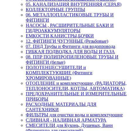
05. КАНАЛИЗАЦИЯ ВНУТРЕННЯЯ (СЕРАЯ)
КОЛЛЕКТОРНЫЕ ГРУППЫ
06. МЕТАЛЛОПЛАСТИКОВЫЕ ТРУБЫ И
ФИТИНГИ
НАСОСЫ , РАСШИРИТЕЛЬНЫЕ БАКИ И
ГИДРОАККУМУЛЯТОРЫ
ЕМКОСТИ,КАНИСТРЫ,БОЧКИ
12. ФИТИНГИ ЧУГУННЫЕ (Резьбовые)
07. ПНД Трубы и Фитинги для водопровода
ГИБКАЯ ПОДВОДКА ДЛЯ ВОДЫ И ГАЗА
08. ППР ПОЛИПРОПИЛЕНОВЫЕ ТРУБЫ И
ФИТИНГИ (белые)
ПОЛОТЕНЦЕСУШИТЕЛИ и
КОМПЛЕКТУЮЩИЕ (Фитинги
ХРОМИРОВАННЫЕ)
ОТОПЛЕНИЕ и комплектующие, (РАДИАТОРЫ,
ТЕПЛОНОСИТЕЛИ, КОТЛЫ, АВТОМАТИКА)
ПРЕДОХРАНИТЕЛЬНЫЕ И ИЗМЕРИТЕЛЬНЫЕ
ПРИБОРЫ
РАСХОДНЫЕ МАТЕРИАЛЫ ДЛЯ
САНТЕХНИКИ
ФИЛЬТРЫ для очистки воды и комплектующие
СЛИВНАЯ - НАЛИВНАЯ АРМАТУРА
СМЕСИТЕЛИ для Кухонь, Душевых, Ванн
(Фурнитура для смесителей)