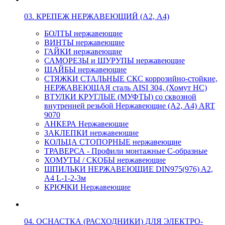
03. КРЕПЕЖ НЕРЖАВЕЮЩИЙ (А2, А4)
БОЛТЫ нержавеющие
ВИНТЫ нержавеющие
ГАЙКИ нержавеющие
САМОРЕЗЫ и ШУРУПЫ нержавеющие
ШАЙБЫ нержавеющие
СТЯЖКИ СТАЛЬНЫЕ СКС коррозийно-стойкие,
НЕРЖАВЕЮЩАЯ сталь AISI 304, (Хомут НС)
ВТУЛКИ КРУГЛЫЕ (МУФТЫ) со сквозной
внутренней резьбой Нержавеющие (А2, А4) ART
9070
АНКЕРА Нержавеющие
ЗАКЛЕПКИ нержавеющие
КОЛЬЦА СТОПОРНЫЕ нержавеющие
ТРАВЕРСА - Профили монтажные С-образные
ХОМУТЫ / СКОБЫ нержавеющие
ШПИЛЬКИ НЕРЖАВЕЮЩИЕ DIN975(976) A2,
А4 L-1-2-3м
КРЮЧКИ Нержавеющие
04. ОСНАСТКА (РАСХОДНИКИ) ДЛЯ ЭЛЕКТРО-