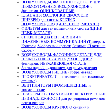
ВОЗДУХОВОДЫ, ФАСОННЫЕ ДЕТАЛИ ДЛЯ
ПРЯМОУГОЛЬНЫХ ВОЗДУХОВОДОВ с
фланцами. ОЦИНКОВАННЫЕ
КЛАПАНЫ (ЗАСЛОНКИ, ДРОССЕЛИ,
ШИБЕРЫ) для систем КРГЛЫХ
ВОЗДУХОВОДОВ (ЦИНК, НЕРЖ, МЕТАЛЛ)
ФИЛЬТРЫ для вентиляционных систем (ЦИНК,
НЕРЖ, МЕТАЛЛ)
01. КРЕПЕЖ для ВЕНТИЛЯЦИИ и
ИНЖЕНЕРНЫХ КОММУНИКАЦИЙ (Траверсы,
Консоли, V-образный крепеж, Зажимы, Пластины,
Скобы)
ВОЗДУХОВОДЫ, ФАСОННЫЕ ДЕТАЛИ ДЛЯ
ПРЯМОУГОЛЬНЫХ ВОЗДУХОВОДОВ с
фланцами. НЕРЖАВЕЮЩАЯ СТАЛЬ
Зонты над оборудованием для дымоудоления
ВОЗДУХОВОДЫ ГИБКИЕ (Гофра метал.)
ПРОВЕТРИВАТЕЛИ вентиляционные (оконные,
стенные)
ВЕНТИЛЯТОРЫ ПРОМЫШЛЕННЫЕ и
коммерческие
ПРИБОРЫ АВТОМАТИКИ и ЭЛЕКТРИЧЕСКИЕ
ПРИНАДЛЕЖНОСТИ для регулировки режимов
вентиляторов
ВОЗДУХОВОДЫ КРУГЛОГО сечения и