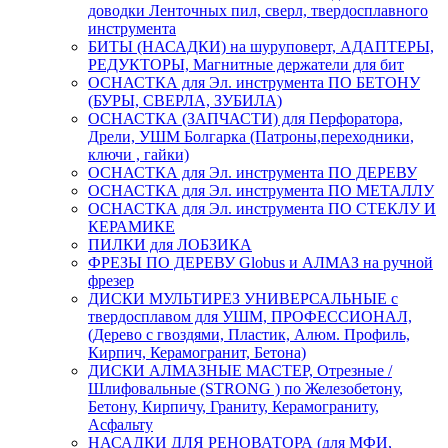
доводки Ленточных пил, сверл, твердосплавного
инструмента
БИТЫ (НАСАДКИ) на шуруповерт, АДАПТЕРЫ,
РЕДУКТОРЫ, Магнитные держатели для бит
ОСНАСТКА для Эл. инструмента ПО БЕТОНУ
(БУРЫ, СВЕРЛА, ЗУБИЛА)
ОСНАСТКА (ЗАПЧАСТИ) для Перфоратора,
Дрели, УШМ Болгарка (Патроны,переходники,
ключи , гайки)
ОСНАСТКА для Эл. инструмента ПО ДЕРЕВУ
ОСНАСТКА для Эл. инструмента ПО МЕТАЛЛУ
ОСНАСТКА для Эл. инструмента ПО СТЕКЛУ И
КЕРАМИКЕ
ПИЛКИ для ЛОБЗИКА
ФРЕЗЫ ПО ДЕРЕВУ Globus и АЛМАЗ на ручной
фрезер
ДИСКИ МУЛЬТИРЕЗ УНИВЕРСАЛЬНЫЕ с
твердосплавом для УШМ, ПРОФЕССИОНАЛ,
(Дерево с гвоздями, Пластик, Алюм. Профиль,
Кирпич, Керамогранит, Бетона)
ДИСКИ АЛМАЗНЫЕ МАСТЕР, Отрезные /
Шлифовальные (STRONG ) по Железобетону,
Бетону, Кирпичу, Граниту, Керамограниту,
Асфальту
НАСАДКИ ДЛЯ РЕНОВАТОРА (для МФИ,