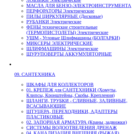
ЛОБЗИКИ Электрические
МАСЛА ДЛЯ БЕНЗО-ЭЛЕКТРОИНСТРУМЕНТА
ПЕРФОРАТОРЫ Электрические
ПИЛЫ ЦИРКУЛЯРНЫЕ (Дисковые)
РУБАНКИ Электрические
ФЕНЫ технические строительные
(ТЕРМОПИСТОЛЕТЫ) Электрические
УШМ - Угловые Шлифмашины (БОЛГАРКИ)
МИКСЕРЫ ЭЛЕКТРИЧЕСКИЕ
ШЛИФМАШИНЫ Электрические
ШУРУПОВЕРТЫ АККУМУЛЯТОРНЫЕ
09. САНТЕХНИКА
ШКАФЫ ДЛЯ КОЛЛЕКТОРОВ
01. КРЕПЕЖ для САНТЕХНИКИ (Хомуты,
Клипсы, Кронштейны, Скобы, Крепления)
ШЛАНГИ, ТРУБКИ - СЛИВНЫЕ, ЗАЛИВНЫЕ,
ВСАСЫВАЮЩИЕ
ШТУЦЕРА, ПЕРЕХОДНИКИ, АДАПТЕРЫ
ПЛАСТИКОВЫЕ
02. ЗАПОРНАЯ АРМАТУРА (Краны ,задвижки)
СИСТЕМЫ ВОДООТВЕДЕНИЯ ДРЕНАЖ
04. КАНАЛИЗАЦИЯ ВНЕШНЯЯ (РЫЖАЯ)