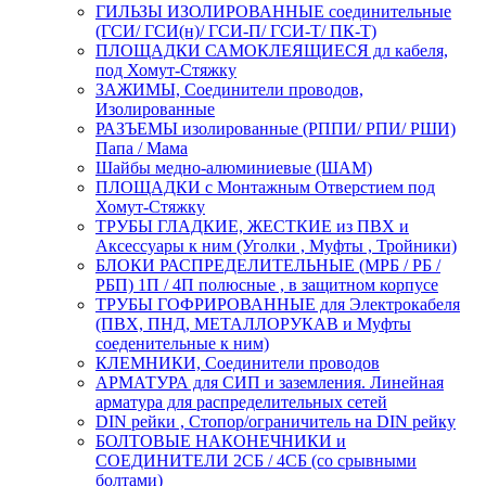
ГИЛЬЗЫ ИЗОЛИРОВАННЫЕ соединительные
(ГСИ/ ГСИ(н)/ ГСИ-П/ ГСИ-Т/ ПК-Т)
ПЛОЩАДКИ САМОКЛЕЯЩИЕСЯ дл кабеля,
под Хомут-Стяжку
ЗАЖИМЫ, Соединители проводов,
Изолированные
РАЗЪЕМЫ изолированные (РППИ/ РПИ/ РШИ)
Папа / Мама
Шайбы медно-алюминиевые (ШАМ)
ПЛОЩАДКИ с Монтажным Отверстием под
Хомут-Стяжку
ТРУБЫ ГЛАДКИЕ, ЖЕСТКИЕ из ПВХ и
Аксессуары к ним (Уголки , Муфты , Тройники)
БЛОКИ РАСПРЕДЕЛИТЕЛЬНЫЕ (МРБ / РБ /
РБП) 1П / 4П полюсные , в защитном корпусе
ТРУБЫ ГОФРИРОВАННЫЕ для Электрокабеля
(ПВХ, ПНД, МЕТАЛЛОРУКАВ и Муфты
соеденительные к ним)
КЛЕМНИКИ, Соединители проводов
АРМАТУРА для СИП и заземления. Линейная
арматура для распределительных сетей
DIN рейки , Стопор/ограничитель на DIN рейку
БОЛТОВЫЕ НАКОНЕЧНИКИ и
СОЕДИНИТЕЛИ 2СБ / 4СБ (со срывными
болтами)