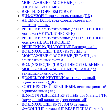
МОНТАЖНЫЕ ФАСОННЫЕ детали
(ОЦИНКОВАННЫЕ)
ВЕНТИЛЯТОРЫ БЫТОВЫЕ
ДИФФУЗОРЫ приточно-вытяжные (DK)
АНЕМОСТАТЫ, воздухораспределители
вентиляционные
РЕШЕТКИ вентиляционные для НАСТЕННОГО
монтажа (МЕТАЛЛИЧЕСКИЕ)
РЕШЕТКИ вентиляционные для НАСТЕННОГО
монтажа (ПЛАСТИКОВЫЕ)
РЕШЕТКИ РАДИАТОРНЫЕ Распродажа !!!
ВОЗДУХОВОДЫ (ПВХ) КРУГЛЫЕ и
МОНТАЖНЫЕ ФАСОННЫЕ ДЕТАЛИ для
вентиляционных систем
ВОЗДУХОВОДЫ (ПВХ) ПРЯМОУГОЛЬНЫЕ и
МОНТАЖНЫЕ ФАСОННЫЕ ДЕТАЛИ для
вентиляционных систем
ДЕФЛЕКТОР КРУГЛЫЙ вентиляционный,
оцинкованный (ДК)
ЗОНТ КРУГЛЫЙ, КРЫШНЫЙ, вентиляционный,
оцинкованный (ЗК)
ШУМОГЛУШИТЕЛИ КРУГЛЫЕ Трубчатые, ГТК
(внутренний канал перфорированный)
ВОЗДУХОВОДЫ КРУГЛОГО сечения,
ФАСОННЫЕ детали (НЕРЖАВЕЮЩАЯ сталь)