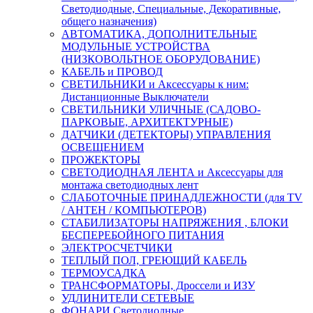
Светодиодные, Специальные, Декоративные,
общего назначения)
АВТОМАТИКА, ДОПОЛНИТЕЛЬНЫЕ
МОДУЛЬНЫЕ УСТРОЙСТВА
(НИЗКОВОЛЬТНОЕ ОБОРУДОВАНИЕ)
КАБЕЛЬ и ПРОВОД
СВЕТИЛЬНИКИ и Аксессуары к ним:
Дистанционные Выключатели
СВЕТИЛЬНИКИ УЛИЧНЫЕ (САДОВО-
ПАРКОВЫЕ, АРХИТЕКТУРНЫЕ)
ДАТЧИКИ (ДЕТЕКТОРЫ) УПРАВЛЕНИЯ
ОСВЕЩЕНИЕМ
ПРОЖЕКТОРЫ
СВЕТОДИОДНАЯ ЛЕНТА и Аксессуары для
монтажа светодиодных лент
СЛАБОТОЧНЫЕ ПРИНАДЛЕЖНОСТИ (для TV
/ АНТЕН / КОМПЬЮТЕРОВ)
СТАБИЛИЗАТОРЫ НАПРЯЖЕНИЯ , БЛОКИ
БЕСПЕРЕБОЙНОГО ПИТАНИЯ
ЭЛЕКТРОСЧЕТЧИКИ
ТЕПЛЫЙ ПОЛ, ГРЕЮЩИЙ КАБЕЛЬ
ТЕРМОУСАДКА
ТРАНСФОРМАТОРЫ, Дроссели и ИЗУ
УДЛИНИТЕЛИ СЕТЕВЫЕ
ФОНАРИ Светодиодные