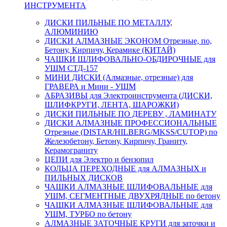
ИНСТРУМЕНТА
ДИСКИ ПИЛЬНЫЕ ПО МЕТАЛЛУ,
АЛЮМИНИЮ
ДИСКИ АЛМАЗНЫЕ ЭКОНОМ Отрезные, по,
Бетону, Кирпичу, Керамике (КИТАЙ)
ЧАШКИ ШЛИФОВАЛЬНО-ОБДИРОЧНЫЕ для
УШМ СТД-157
МИНИ ДИСКИ (Алмазные, отрезные) для
ГРАВЕРА и Мини - УШМ
АБРАЗИВЫ для Электроинструмента (ДИСКИ,
ШЛИФКРУГИ, ЛЕНТА, ШАРОЖКИ)
ДИСКИ ПИЛЬНЫЕ ПО ДЕРЕВУ , ЛАМИНАТУ
ДИСКИ АЛМАЗНЫЕ ПРОФЕССИОНАЛЬНЫЕ
Отрезные (DISTAR/HILBERG/MKSS/CUTOP) по
Железобетону, Бетону, Кирпичу, Граниту,
Керамограниту
ЦЕПИ для Электро и бензопил
КОЛЬЦА ПЕРЕХОДНЫЕ для АЛМАЗНЫХ и
ПИЛЬНЫХ ДИСКОВ
ЧАШКИ АЛМАЗНЫЕ ШЛИФОВАЛЬНЫЕ для
УШМ, СЕГМЕНТНЫЕ ДВУХРЯДНЫЕ по бетону
ЧАШКИ АЛМАЗНЫЕ ШЛИФОВАЛЬНЫЕ для
УШМ, ТУРБО по бетону
АЛМАЗНЫЕ ЗАТОЧНЫЕ КРУГИ для заточки и