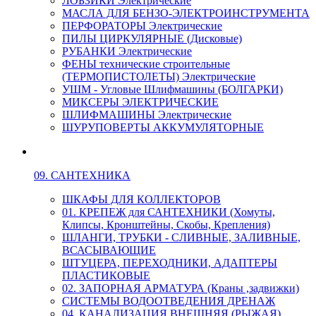
ЛОБЗИКИ Электрические
МАСЛА ДЛЯ БЕНЗО-ЭЛЕКТРОИНСТРУМЕНТА
ПЕРФОРАТОРЫ Электрические
ПИЛЫ ЦИРКУЛЯРНЫЕ (Дисковые)
РУБАНКИ Электрические
ФЕНЫ технические строительные
(ТЕРМОПИСТОЛЕТЫ) Электрические
УШМ - Угловые Шлифмашины (БОЛГАРКИ)
МИКСЕРЫ ЭЛЕКТРИЧЕСКИЕ
ШЛИФМАШИНЫ Электрические
ШУРУПОВЕРТЫ АККУМУЛЯТОРНЫЕ
09. САНТЕХНИКА
ШКАФЫ ДЛЯ КОЛЛЕКТОРОВ
01. КРЕПЕЖ для САНТЕХНИКИ (Хомуты,
Клипсы, Кронштейны, Скобы, Крепления)
ШЛАНГИ, ТРУБКИ - СЛИВНЫЕ, ЗАЛИВНЫЕ,
ВСАСЫВАЮЩИЕ
ШТУЦЕРА, ПЕРЕХОДНИКИ, АДАПТЕРЫ
ПЛАСТИКОВЫЕ
02. ЗАПОРНАЯ АРМАТУРА (Краны ,задвижки)
СИСТЕМЫ ВОДООТВЕДЕНИЯ ДРЕНАЖ
04. КАНАЛИЗАЦИЯ ВНЕШНЯЯ (РЫЖАЯ)