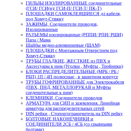
ГИЛЬЗЫ ИЗОЛИРОВАННЫЕ соединительные
(ГСИ/ ГСИ(н)/ ГСИ-П/ ГСИ-Т/ ПК-Т)
ПЛОЩАДКИ САМОКЛЕЯЩИЕСЯ дл кабеля,
под Хомут-Стяжку
ЗАЖИМЫ, Соединители проводов,
Изолированные
РАЗЪЕМЫ изолированные (РППИ/ РПИ/ РШИ)
Папа / Мама
Шайбы медно-алюминиевые (ШАМ)
ПЛОЩАДКИ с Монтажным Отверстием под
Хомут-Стяжку
ТРУБЫ ГЛАДКИЕ, ЖЕСТКИЕ из ПВХ и
Аксессуары к ним (Уголки , Муфты , Тройники)
БЛОКИ РАСПРЕДЕЛИТЕЛЬНЫЕ (МРБ / РБ /
РБП) 1П / 4П полюсные , в защитном корпусе
ТРУБЫ ГОФРИРОВАННЫЕ для Электрокабеля
(ПВХ, ПНД, МЕТАЛЛОРУКАВ и Муфты
соеденительные к ним)
КЛЕМНИКИ, Соединители проводов
АРМАТУРА для СИП и заземления. Линейная
арматура для распределительных сетей
DIN рейки , Стопор/ограничитель на DIN рейку
БОЛТОВЫЕ НАКОНЕЧНИКИ и
СОЕДИНИТЕЛИ 2СБ / 4СБ (со срывными
болтами)