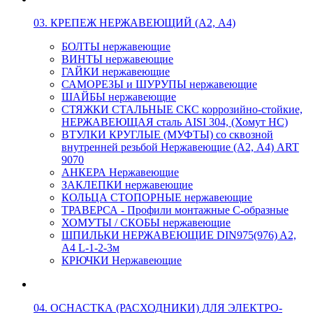
03. КРЕПЕЖ НЕРЖАВЕЮЩИЙ (А2, А4)
БОЛТЫ нержавеющие
ВИНТЫ нержавеющие
ГАЙКИ нержавеющие
САМОРЕЗЫ и ШУРУПЫ нержавеющие
ШАЙБЫ нержавеющие
СТЯЖКИ СТАЛЬНЫЕ СКС коррозийно-стойкие,
НЕРЖАВЕЮЩАЯ сталь AISI 304, (Хомут НС)
ВТУЛКИ КРУГЛЫЕ (МУФТЫ) со сквозной
внутренней резьбой Нержавеющие (А2, А4) ART
9070
АНКЕРА Нержавеющие
ЗАКЛЕПКИ нержавеющие
КОЛЬЦА СТОПОРНЫЕ нержавеющие
ТРАВЕРСА - Профили монтажные С-образные
ХОМУТЫ / СКОБЫ нержавеющие
ШПИЛЬКИ НЕРЖАВЕЮЩИЕ DIN975(976) A2,
А4 L-1-2-3м
КРЮЧКИ Нержавеющие
04. ОСНАСТКА (РАСХОДНИКИ) ДЛЯ ЭЛЕКТРО-