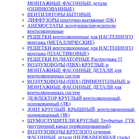
МОНТАЖНЫЕ ФАСОННЫЕ детали
(ОЦИНКОВАННЫЕ)
ВЕНТИЛЯТОРЫ БЫТОВЫЕ
ДИФФУЗОРЫ приточно-вытяжные (DK)
АНЕМОСТАТЫ, воздухораспределители
вентиляционные
РЕШЕТКИ вентиляционные для НАСТЕННОГО
монтажа (МЕТАЛЛИЧЕСКИЕ)
РЕШЕТКИ вентиляционные для НАСТЕННОГО
монтажа (ПЛАСТИКОВЫЕ)
РЕШЕТКИ РАДИАТОРНЫЕ Распродажа !!!
ВОЗДУХОВОДЫ (ПВХ) КРУГЛЫЕ и
МОНТАЖНЫЕ ФАСОННЫЕ ДЕТАЛИ для
вентиляционных систем
ВОЗДУХОВОДЫ (ПВХ) ПРЯМОУГОЛЬНЫЕ и
МОНТАЖНЫЕ ФАСОННЫЕ ДЕТАЛИ для
вентиляционных систем
ДЕФЛЕКТОР КРУГЛЫЙ вентиляционный,
оцинкованный (ДК)
ЗОНТ КРУГЛЫЙ, КРЫШНЫЙ, вентиляционный,
оцинкованный (ЗК)
ШУМОГЛУШИТЕЛИ КРУГЛЫЕ Трубчатые, ГТК
(внутренний канал перфорированный)
ВОЗДУХОВОДЫ КРУГЛОГО сечения,
ФАСОННЫЕ детали (НЕРЖАВЕЮЩАЯ сталь)