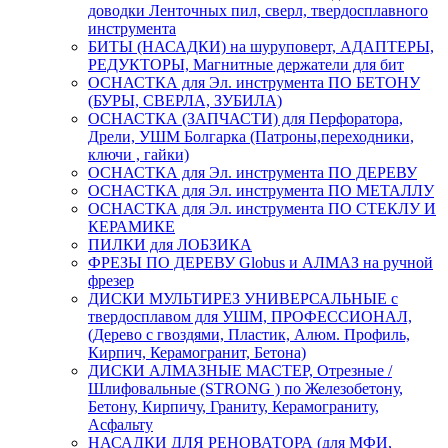
доводки Ленточных пил, сверл, твердосплавного
инструмента
БИТЫ (НАСАДКИ) на шуруповерт, АДАПТЕРЫ,
РЕДУКТОРЫ, Магнитные держатели для бит
ОСНАСТКА для Эл. инструмента ПО БЕТОНУ
(БУРЫ, СВЕРЛА, ЗУБИЛА)
ОСНАСТКА (ЗАПЧАСТИ) для Перфоратора,
Дрели, УШМ Болгарка (Патроны,переходники,
ключи , гайки)
ОСНАСТКА для Эл. инструмента ПО ДЕРЕВУ
ОСНАСТКА для Эл. инструмента ПО МЕТАЛЛУ
ОСНАСТКА для Эл. инструмента ПО СТЕКЛУ И
КЕРАМИКЕ
ПИЛКИ для ЛОБЗИКА
ФРЕЗЫ ПО ДЕРЕВУ Globus и АЛМАЗ на ручной
фрезер
ДИСКИ МУЛЬТИРЕЗ УНИВЕРСАЛЬНЫЕ с
твердосплавом для УШМ, ПРОФЕССИОНАЛ,
(Дерево с гвоздями, Пластик, Алюм. Профиль,
Кирпич, Керамогранит, Бетона)
ДИСКИ АЛМАЗНЫЕ МАСТЕР, Отрезные /
Шлифовальные (STRONG ) по Железобетону,
Бетону, Кирпичу, Граниту, Керамограниту,
Асфальту
НАСАДКИ ДЛЯ РЕНОВАТОРА (для МФИ,