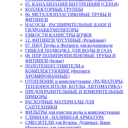
05. КАНАЛИЗАЦИЯ ВНУТРЕННЯЯ (СЕРАЯ)
КОЛЛЕКТОРНЫЕ ГРУППЫ
06. МЕТАЛЛОПЛАСТИКОВЫЕ ТРУБЫ И
ФИТИНГИ
НАСОСЫ , РАСШИРИТЕЛЬНЫЕ БАКИ И
ГИДРОАККУМУЛЯТОРЫ
ЕМКОСТИ,КАНИСТРЫ,БОЧКИ
12. ФИТИНГИ ЧУГУННЫЕ (Резьбовые)
07. ПНД Трубы и Фитинги для водопровода
ГИБКАЯ ПОДВОДКА ДЛЯ ВОДЫ И ГАЗА
08. ППР ПОЛИПРОПИЛЕНОВЫЕ ТРУБЫ И
ФИТИНГИ (белые)
ПОЛОТЕНЦЕСУШИТЕЛИ и
КОМПЛЕКТУЮЩИЕ (Фитинги
ХРОМИРОВАННЫЕ)
ОТОПЛЕНИЕ и комплектующие, (РАДИАТОРЫ,
ТЕПЛОНОСИТЕЛИ, КОТЛЫ, АВТОМАТИКА)
ПРЕДОХРАНИТЕЛЬНЫЕ И ИЗМЕРИТЕЛЬНЫЕ
ПРИБОРЫ
РАСХОДНЫЕ МАТЕРИАЛЫ ДЛЯ
САНТЕХНИКИ
ФИЛЬТРЫ для очистки воды и комплектующие
СЛИВНАЯ - НАЛИВНАЯ АРМАТУРА
СМЕСИТЕЛИ для Кухонь, Душевых, Ванн
(Фурнитура для смесителей)