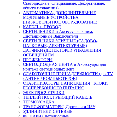
Светодиодные, Специальные, Декоративные,
общего назначения)
АВТОМАТИКА, ДОПОЛНИТЕЛЬНЫЕ
МОДУЛЬНЫЕ УСТРОЙСТВА
(НИЗКОВОЛЬТНОЕ ОБОРУДОВАНИЕ)
КАБЕЛЬ и ПРОВОД
СВЕТИЛЬНИКИ и Аксессуары к ним:
Дистанционные Выключатели
СВЕТИЛЬНИКИ УЛИЧНЫЕ (САДОВО-
ПАРКОВЫЕ, АРХИТЕКТУРНЫЕ)
ДАТЧИКИ (ДЕТЕКТОРЫ) УПРАВЛЕНИЯ
ОСВЕЩЕНИЕМ
ПРОЖЕКТОРЫ
СВЕТОДИОДНАЯ ЛЕНТА и Аксессуары для
монтажа светодиодных лент
СЛАБОТОЧНЫЕ ПРИНАДЛЕЖНОСТИ (для TV
/ АНТЕН / КОМПЬЮТЕРОВ)
СТАБИЛИЗАТОРЫ НАПРЯЖЕНИЯ , БЛОКИ
БЕСПЕРЕБОЙНОГО ПИТАНИЯ
ЭЛЕКТРОСЧЕТЧИКИ
ТЕПЛЫЙ ПОЛ, ГРЕЮЩИЙ КАБЕЛЬ
ТЕРМОУСАДКА
ТРАНСФОРМАТОРЫ, Дроссели и ИЗУ
УДЛИНИТЕЛИ СЕТЕВЫЕ
ФОНАРИ Светодиодные