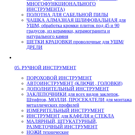
МНОГОФУНКЦИОНАЛЬНОГО
ИНСТРУМЕНТА)
ПОЛОТНА ДЛЯ САБЕЛЬНОЙ ПИЛЫ
ЧАШКА АЛМАЗНАЯ ШЛИФОВАЛЬНАЯ для
УШМ, обработка кромки плиток под 45 и 90
градусов, из керамики, керамогранита и
натурального камня
ЩЕТКИ КРАЦОВКИ проволочные для УШМ/
ДРЕЛИ
05. РУЧНОЙ ИНСТРУМЕНТ
ПОРОХОВОЙ ИНСТРУМЕНТ
АВТОИНСТРУМЕНТ (КЛЮЧИ , ГОЛОВКИ)
ДОПОЛНИТЕЛЬНЫЙ ИНСТРУМЕНТ
ЗАКЛЕПОЧНИКИ для всех видов заклепок,
Штифтов, МОЛЛИ, ПРОСЕКАТЕЛИ для монтажа
металлических профилей
ИЗМЕРИТЕЛЬНЫЙ ИНСТРУМЕНТ
ИНСТРУМЕНТ для КАФЕЛЯ и СТЕКЛА
МАЛЯРНЫЙ, ШТУКАТУРНЫЙ,
РАЗМЕТОЧНЫЙ ИНСТРУМЕНТ
НОЖИ технические