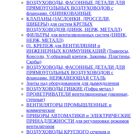
ВОЗДУХОВОДЫ, ФАСОННЫЕ ДЕТАЛИ ДЛЯ
ПРЯМОУГОЛЬНЫХ ВОЗДУХОВОДОВ с
фланцами. ОЦИНКОВАННЫЕ
КЛАПАНЫ (ЗАСЛОНКИ, ДРОССЕЛИ,
ШИБЕРЫ) для систем КРГЛЫХ
ВОЗДУХОВОДОВ (ЦИНК, НЕРЖ, МЕТАЛЛ)
ФИЛЬТРЫ для вентиляционных систем (ЦИНК,
НЕРЖ, МЕТАЛЛ)
01. КРЕПЕЖ для ВЕНТИЛЯЦИИ и
ИНЖЕНЕРНЫХ КОММУНИКАЦИЙ (Траверсы,
Консоли, V-образный крепеж, Зажимы, Пластины,
Скобы)
ВОЗДУХОВОДЫ, ФАСОННЫЕ ДЕТАЛИ ДЛЯ
ПРЯМОУГОЛЬНЫХ ВОЗДУХОВОДОВ с
фланцами. НЕРЖАВЕЮЩАЯ СТАЛЬ
Зонты над оборудованием для дымоудоления
ВОЗДУХОВОДЫ ГИБКИЕ (Гофра метал.)
ПРОВЕТРИВАТЕЛИ вентиляционные (оконные,
стенные)
ВЕНТИЛЯТОРЫ ПРОМЫШЛЕННЫЕ и
коммерческие
ПРИБОРЫ АВТОМАТИКИ и ЭЛЕКТРИЧЕСКИЕ
ПРИНАДЛЕЖНОСТИ для регулировки режимов
вентиляторов
ВОЗДУХОВОДЫ КРУГЛОГО сечения и