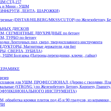
М СТД-157
А и Мини - УШМ
 ШЛИФКРУГИ, ЛЕНТА, ШАРОЖКИ)
(DISTAR/HILBERG/MKSS/CUTOP) по Железобетону, Бетону,
ЛЬНЫХ ДИСКОВ
, СЕГМЕНТНЫЕ ДВУХРЯДНЫЕ по бетону
 ТУРБО по бетону
и Ленточных пил, сверл, твердосплавного инструмента
ДУКТОРЫ, Магнитные держатели для бит
УРЫ, СВЕРЛА, ЗУБИЛА)
УШМ Болгарка (Патроны,переходники, ключи , гайки)
 КЕРАМИКЕ
резер
ом для УШМ, ПРОФЕССИОНАЛ, (Дерево с гвоздями, Пластик
ые (STRONG ) по Железобетону, Бетону, Кирпичу, Граниту, 
ОГОФУНКЦИОНАЛЬНОГО ИНСТРУМЕНТА)
тка кромки плиток под 45 и 90 градусов, из керамики, ке
ЕЛИ