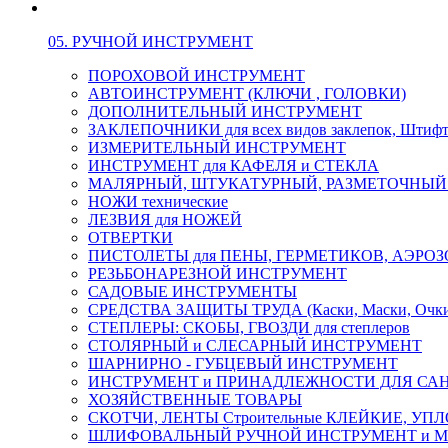
05. РУЧНОЙ ИНСТРУМЕНТ
ПОРОХОВОЙ ИНСТРУМЕНТ
АВТОИНСТРУМЕНТ (КЛЮЧИ , ГОЛОВКИ)
ДОПОЛНИТЕЛЬНЫЙ ИНСТРУМЕНТ
ЗАКЛЕПОЧНИКИ для всех видов заклепок, Штиф
ИЗМЕРИТЕЛЬНЫЙ ИНСТРУМЕНТ
ИНСТРУМЕНТ для КАФЕЛЯ и СТЕКЛА
МАЛЯРНЫЙ, ШТУКАТУРНЫЙ, РАЗМЕТОЧНЫЙ
НОЖИ технические
ЛЕЗВИЯ для НОЖЕЙ
ОТВЕРТКИ
ПИСТОЛЕТЫ для ПЕНЫ, ГЕРМЕТИКОВ, АЭР
РЕЗЬБОНАРЕЗНОЙ ИНСТРУМЕНТ
САДОВЫЕ ИНСТРУМЕНТЫ
СРЕДСТВА ЗАЩИТЫ ТРУДА (Каски, Маски, Очки, 
СТЕПЛЕРЫ: СКОБЫ, ГВОЗДИ для степлеров
СТОЛЯРНЫЙ и СЛЕСАРНЫЙ ИНСТРУМЕНТ
ШАРНИРНО - ГУБЦЕВЫЙ ИНСТРУМЕНТ
ИНСТРУМЕНТ и ПРИНАДЛЕЖНОСТИ ДЛЯ СА
ХОЗЯЙСТВЕННЫЕ ТОВАРЫ
СКОТЧИ, ЛЕНТЫ Строительные КЛЕЙКИЕ, У
ШЛИФОВАЛЬНЫЙ РУЧНОЙ ИНСТРУМЕНТ и 