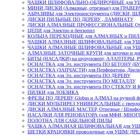
ЧАШКИ ШЛИФОВАЛЬНО-ОБДИРОЧНЫЕ для УШ
МИНИ ДИСКИ (Алмазные, отрезные) для ГРАВЕР
АБРАЗИВЫ для Электроинструмента (ДИСКИ,
ДИСКИ ПИЛЬНЫЕ ПО ДЕРЕВУ , ЛАМИНАТУ
ДИСКИ АЛМАЗНЫЕ ПРОФЕССИОНАЛЬНЫЕ Отрезные 
ЦЕПИ для Электро и бензопил
КОЛЬЦА ПЕРЕХОДНЫЕ для АЛМАЗНЫХ и ПИ
ЧАШКИ АЛМАЗНЫЕ ШЛИФОВАЛЬНЫЕ для УШМ
ЧАШКИ АЛМАЗНЫЕ ШЛИФОВАЛЬНЫЕ для УШМ,
АЛМАЗНЫЕ ЗАТОЧНЫЕ КРУГИ для заточки и доводк
БИТЫ (НАСАДКИ) на шуруповерт, АДАПТЕРЫ, РЕ
ОСНАСТКА для Эл. инструмента ПО БЕТОНУ (Б
ОСНАСТКА (ЗАПЧАСТИ) для Перфоратора, Дрели, 
ОСНАСТКА для Эл. инструмента ПО ДЕРЕВУ
ОСНАСТКА для Эл. инструмента ПО МЕТАЛЛУ
ОСНАСТКА для Эл. инструмента ПО СТЕКЛУ И
ПИЛКИ для ЛОБЗИКА
ФРЕЗЫ ПО ДЕРЕВУ Globus и АЛМАЗ на ручной ф
ДИСКИ МУЛЬТИРЕЗ УНИВЕРСАЛЬНЫЕ с твердосплав
ДИСКИ АЛМАЗНЫЕ МАСТЕР, Отрезные / Шлифовальн
НАСАДКИ ДЛЯ РЕНОВАТОРА (для МФИ, МН
ПОЛОТНА ДЛЯ САБЕЛЬНОЙ ПИЛЫ
ЧАШКА АЛМАЗНАЯ ШЛИФОВАЛЬНАЯ для УШМ, обрабо
ЩЕТКИ КРАЦОВКИ проволочные для УШМ/ ДР