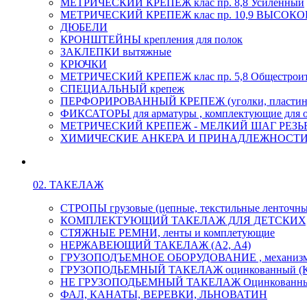
МЕТРИЧЕСКИЙ КРЕПЕЖ клас пр. 8,8 Усиленный
МЕТРИЧЕСКИЙ КРЕПЕЖ клас пр. 10,9 ВЫСО
ДЮБЕЛИ
КРОНШТЕЙНЫ крепления для полок
ЗАКЛЕПКИ вытяжные
КРЮЧКИ
МЕТРИЧЕСКИЙ КРЕПЕЖ клас пр. 5,8 Общестрои
СПЕЦИАЛЬНЫЙ крепеж
ПЕРФОРИРОВАННЫЙ КРЕПЕЖ (уголки, пластины
ФИКСАТОРЫ для арматуры , комплектующие для 
МЕТРИЧЕСКИЙ КРЕПЕЖ - МЕЛКИЙ ШАГ РЕЗЬБЫ,
ХИМИЧЕСКИЕ АНКЕРА И ПРИНАДЛЕЖНОСТИ
02. ТАКЕЛАЖ
СТРОПЫ грузовые (цепные, текстильные ленточны
КОМПЛЕКТУЮЩИЙ ТАКЕЛАЖ ДЛЯ ДЕТСКИХ
СТЯЖНЫЕ РЕМНИ, ленты и комплетующие
НЕРЖАВЕЮЩИЙ ТАКЕЛАЖ (А2, А4)
ГРУЗОПОДЪЕМНОЕ ОБОРУДОВАНИЕ , механиз
ГРУЗОПОДЬЕМНЫЙ ТАКЕЛАЖ оцинкованный (К
НЕ ГРУЗОПОДЬЕМНЫЙ ТАКЕЛАЖ Оцинкованн
ФАЛ, КАНАТЫ, ВЕРЕВКИ, ЛЬНОВАТИН