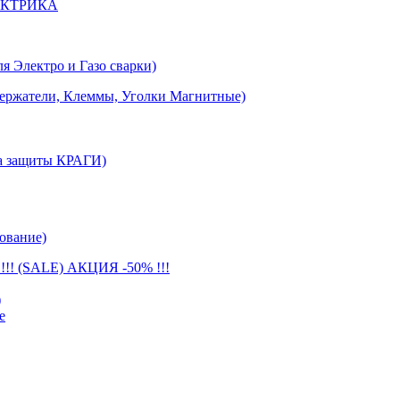
ЕКТРИКА
лектро и Газо сварки)
тели, Клеммы, Уголки Магнитные)
 защиты КРАГИ)
ование)
(SALE) АКЦИЯ -50% !!!
)
е