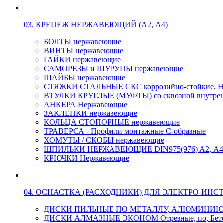
03. КРЕПЕЖ НЕРЖАВЕЮЩИЙ (А2, А4)
БОЛТЫ нержавеющие
ВИНТЫ нержавеющие
ГАЙКИ нержавеющие
САМОРЕЗЫ и ШУРУПЫ нержавеющие
ШАЙБЫ нержавеющие
СТЯЖКИ СТАЛЬНЫЕ СКС коррозийно-стойкие, Н
ВТУЛКИ КРУГЛЫЕ (МУФТЫ) со сквозной внутренн
АНКЕРА Нержавеющие
ЗАКЛЕПКИ нержавеющие
КОЛЬЦА СТОПОРНЫЕ нержавеющие
ТРАВЕРСА - Профили монтажные С-образные
ХОМУТЫ / СКОБЫ нержавеющие
ШПИЛЬКИ НЕРЖАВЕЮЩИЕ DIN975(976) A2, А4 L
КРЮЧКИ Нержавеющие
04. ОСНАСТКА (РАСХОДНИКИ) ДЛЯ ЭЛЕКТРО-ИНС
ДИСКИ ПИЛЬНЫЕ ПО МЕТАЛЛУ, АЛЮМИНИ
ДИСКИ АЛМАЗНЫЕ ЭКОНОМ Отрезные, по, Бетон