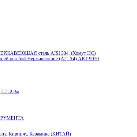
ЕРЖАВЕЮЩАЯ сталь AISI 304, (Хомут НС)
ей резьбой Нержавеющие (А2, А4) ART 9070
-1-2-3м
ТРУМЕНТА
Ю
у, Кирпичу, Керамике (КИТАЙ)