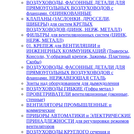
ВОЗДУХОВОДЫ, ФАСОННЫЕ ДЕТАЛИ ДЛЯ
ПРЯМОУГОЛЬНЫХ ВОЗДУХОВОДОВ с
фланцами. ОЦИНКОВАННЫЕ
КЛАПАНЫ (ЗАСЛОНКИ, ДРОССЕЛИ,
ШИБЕРЫ) для систем КРГЛЫХ
ВОЗДУХОВОДОВ (ЦИНК, НЕРЖ, МЕТАЛЛ)
ФИЛЬТРЫ для вентиляционных систем (ЦИНК,
НЕРЖ, МЕТАЛЛ)
01. КРЕПЕЖ для ВЕНТИЛЯЦИИ и
ИНЖЕНЕРНЫХ КОММУНИКАЦИЙ (Траверсы,
Консоли, V-образный крепеж, Зажимы, Пластины,
Скобы)
ВОЗДУХОВОДЫ, ФАСОННЫЕ ДЕТАЛИ ДЛЯ
ПРЯМОУГОЛЬНЫХ ВОЗДУХОВОДОВ с
фланцами. НЕРЖАВЕЮЩАЯ СТАЛЬ
Зонты над оборудованием для дымоудоления
ВОЗДУХОВОДЫ ГИБКИЕ (Гофра метал.)
ПРОВЕТРИВАТЕЛИ вентиляционные (оконные,
стенные)
ВЕНТИЛЯТОРЫ ПРОМЫШЛЕННЫЕ и
коммерческие
ПРИБОРЫ АВТОМАТИКИ и ЭЛЕКТРИЧЕСКИЕ
ПРИНАДЛЕЖНОСТИ для регулировки режимов
вентиляторов
ВОЗДУХОВОДЫ КРУГЛОГО сечения и