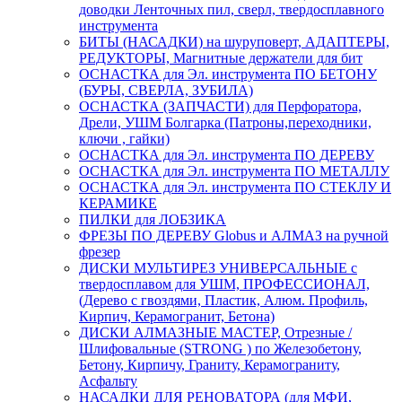
доводки Ленточных пил, сверл, твердосплавного
инструмента
БИТЫ (НАСАДКИ) на шуруповерт, АДАПТЕРЫ,
РЕДУКТОРЫ, Магнитные держатели для бит
ОСНАСТКА для Эл. инструмента ПО БЕТОНУ
(БУРЫ, СВЕРЛА, ЗУБИЛА)
ОСНАСТКА (ЗАПЧАСТИ) для Перфоратора,
Дрели, УШМ Болгарка (Патроны,переходники,
ключи , гайки)
ОСНАСТКА для Эл. инструмента ПО ДЕРЕВУ
ОСНАСТКА для Эл. инструмента ПО МЕТАЛЛУ
ОСНАСТКА для Эл. инструмента ПО СТЕКЛУ И
КЕРАМИКЕ
ПИЛКИ для ЛОБЗИКА
ФРЕЗЫ ПО ДЕРЕВУ Globus и АЛМАЗ на ручной
фрезер
ДИСКИ МУЛЬТИРЕЗ УНИВЕРСАЛЬНЫЕ с
твердосплавом для УШМ, ПРОФЕССИОНАЛ,
(Дерево с гвоздями, Пластик, Алюм. Профиль,
Кирпич, Керамогранит, Бетона)
ДИСКИ АЛМАЗНЫЕ МАСТЕР, Отрезные /
Шлифовальные (STRONG ) по Железобетону,
Бетону, Кирпичу, Граниту, Керамограниту,
Асфальту
НАСАДКИ ДЛЯ РЕНОВАТОРА (для МФИ,