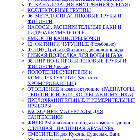
05. КАНАЛИЗАЦИЯ ВНУТРЕННЯЯ (СЕРАЯ)
КОЛЛЕКТОРНЫЕ ГРУППЫ
06. МЕТАЛЛОПЛАСТИКОВЫЕ ТРУБЫ И
ФИТИНГИ
НАСОСЫ , РАСШИРИТЕЛЬНЫЕ БАКИ И
ГИДРОАККУМУЛЯТОРЫ
ЕМКОСТИ,КАНИСТРЫ,БОЧКИ
12. ФИТИНГИ ЧУГУННЫЕ (Резьбовые)
07. ПНД Трубы и Фитинги для водопровода
ГИБКАЯ ПОДВОДКА ДЛЯ ВОДЫ И ГАЗА
08. ППР ПОЛИПРОПИЛЕНОВЫЕ ТРУБЫ И
ФИТИНГИ (белые)
ПОЛОТЕНЦЕСУШИТЕЛИ и
КОМПЛЕКТУЮЩИЕ (Фитинги
ХРОМИРОВАННЫЕ)
ОТОПЛЕНИЕ и комплектующие, (РАДИАТОРЫ,
ТЕПЛОНОСИТЕЛИ, КОТЛЫ, АВТОМАТИКА)
ПРЕДОХРАНИТЕЛЬНЫЕ И ИЗМЕРИТЕЛЬНЫЕ
ПРИБОРЫ
РАСХОДНЫЕ МАТЕРИАЛЫ ДЛЯ
САНТЕХНИКИ
ФИЛЬТРЫ для очистки воды и комплектующие
СЛИВНАЯ - НАЛИВНАЯ АРМАТУРА
СМЕСИТЕЛИ для Кухонь, Душевых, Ванн
(Фурнитура для смесителей)