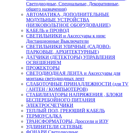
Светодиодные, Специальные, Декоративные,
общего назначения)
АВТОМАТИКА, ДОПОЛНИТЕЛЬНЫЕ
МОДУЛЬНЫЕ УСТРОЙСТВА
(НИЗКОВОЛЬТНОЕ ОБОРУДОВАНИЕ)
КАБЕЛЬ и ПРОВОД
СВЕТИЛЬНИКИ и Аксессуары к ним:
Дистанционные Выключатели
СВЕТИЛЬНИКИ УЛИЧНЫЕ (САДОВО-
ПАРКОВЫЕ, АРХИТЕКТУРНЫЕ)
ДАТЧИКИ (ДЕТЕКТОРЫ) УПРАВЛЕНИЯ
ОСВЕЩЕНИЕМ
ПРОЖЕКТОРЫ
СВЕТОДИОДНАЯ ЛЕНТА и Аксессуары для
монтажа светодиодных лент
СЛАБОТОЧНЫЕ ПРИНАДЛЕЖНОСТИ (для TV
/ АНТЕН / КОМПЬЮТЕРОВ)
СТАБИЛИЗАТОРЫ НАПРЯЖЕНИЯ , БЛОКИ
БЕСПЕРЕБОЙНОГО ПИТАНИЯ
ЭЛЕКТРОСЧЕТЧИКИ
ТЕПЛЫЙ ПОЛ, ГРЕЮЩИЙ КАБЕЛЬ
ТЕРМОУСАДКА
ТРАНСФОРМАТОРЫ, Дроссели и ИЗУ
УДЛИНИТЕЛИ СЕТЕВЫЕ
ФОНАРИ Светодиодные