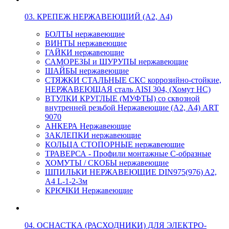
03. КРЕПЕЖ НЕРЖАВЕЮЩИЙ (А2, А4)
БОЛТЫ нержавеющие
ВИНТЫ нержавеющие
ГАЙКИ нержавеющие
САМОРЕЗЫ и ШУРУПЫ нержавеющие
ШАЙБЫ нержавеющие
СТЯЖКИ СТАЛЬНЫЕ СКС коррозийно-стойкие,
НЕРЖАВЕЮЩАЯ сталь AISI 304, (Хомут НС)
ВТУЛКИ КРУГЛЫЕ (МУФТЫ) со сквозной
внутренней резьбой Нержавеющие (А2, А4) ART
9070
АНКЕРА Нержавеющие
ЗАКЛЕПКИ нержавеющие
КОЛЬЦА СТОПОРНЫЕ нержавеющие
ТРАВЕРСА - Профили монтажные С-образные
ХОМУТЫ / СКОБЫ нержавеющие
ШПИЛЬКИ НЕРЖАВЕЮЩИЕ DIN975(976) A2,
А4 L-1-2-3м
КРЮЧКИ Нержавеющие
04. ОСНАСТКА (РАСХОДНИКИ) ДЛЯ ЭЛЕКТРО-