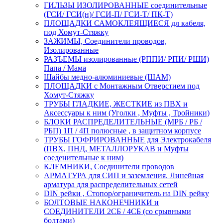
ГИЛЬЗЫ ИЗОЛИРОВАННЫЕ соединительные
(ГСИ/ ГСИ(н)/ ГСИ-П/ ГСИ-Т/ ПК-Т)
ПЛОЩАДКИ САМОКЛЕЯЩИЕСЯ дл кабеля,
под Хомут-Стяжку
ЗАЖИМЫ, Соединители проводов,
Изолированные
РАЗЪЕМЫ изолированные (РППИ/ РПИ/ РШИ)
Папа / Мама
Шайбы медно-алюминиевые (ШАМ)
ПЛОЩАДКИ с Монтажным Отверстием под
Хомут-Стяжку
ТРУБЫ ГЛАДКИЕ, ЖЕСТКИЕ из ПВХ и
Аксессуары к ним (Уголки , Муфты , Тройники)
БЛОКИ РАСПРЕДЕЛИТЕЛЬНЫЕ (МРБ / РБ /
РБП) 1П / 4П полюсные , в защитном корпусе
ТРУБЫ ГОФРИРОВАННЫЕ для Электрокабеля
(ПВХ, ПНД, МЕТАЛЛОРУКАВ и Муфты
соеденительные к ним)
КЛЕМНИКИ, Соединители проводов
АРМАТУРА для СИП и заземления. Линейная
арматура для распределительных сетей
DIN рейки , Стопор/ограничитель на DIN рейку
БОЛТОВЫЕ НАКОНЕЧНИКИ и
СОЕДИНИТЕЛИ 2СБ / 4СБ (со срывными
болтами)