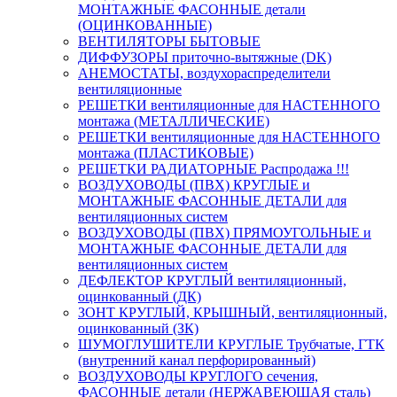
МОНТАЖНЫЕ ФАСОННЫЕ детали
(ОЦИНКОВАННЫЕ)
ВЕНТИЛЯТОРЫ БЫТОВЫЕ
ДИФФУЗОРЫ приточно-вытяжные (DK)
АНЕМОСТАТЫ, воздухораспределители
вентиляционные
РЕШЕТКИ вентиляционные для НАСТЕННОГО
монтажа (МЕТАЛЛИЧЕСКИЕ)
РЕШЕТКИ вентиляционные для НАСТЕННОГО
монтажа (ПЛАСТИКОВЫЕ)
РЕШЕТКИ РАДИАТОРНЫЕ Распродажа !!!
ВОЗДУХОВОДЫ (ПВХ) КРУГЛЫЕ и
МОНТАЖНЫЕ ФАСОННЫЕ ДЕТАЛИ для
вентиляционных систем
ВОЗДУХОВОДЫ (ПВХ) ПРЯМОУГОЛЬНЫЕ и
МОНТАЖНЫЕ ФАСОННЫЕ ДЕТАЛИ для
вентиляционных систем
ДЕФЛЕКТОР КРУГЛЫЙ вентиляционный,
оцинкованный (ДК)
ЗОНТ КРУГЛЫЙ, КРЫШНЫЙ, вентиляционный,
оцинкованный (ЗК)
ШУМОГЛУШИТЕЛИ КРУГЛЫЕ Трубчатые, ГТК
(внутренний канал перфорированный)
ВОЗДУХОВОДЫ КРУГЛОГО сечения,
ФАСОННЫЕ детали (НЕРЖАВЕЮЩАЯ сталь)