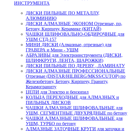
ИНСТРУМЕНТА
ДИСКИ ПИЛЬНЫЕ ПО МЕТАЛЛУ,
АЛЮМИНИЮ
ДИСКИ АЛМАЗНЫЕ ЭКОНОМ Отрезные, по,
Бетону, Кирпичу, Керамике (КИТАЙ)
ЧАШКИ ШЛИФОВАЛЬНО-ОБДИРОЧНЫЕ для
УШМ СТД-157
МИНИ ДИСКИ (Алмазные, отрезные) для
ГРАВЕРА и Мини - УШМ
АБРАЗИВЫ для Электроинструмента (ДИСКИ,
ШЛИФКРУГИ, ЛЕНТА, ШАРОЖКИ)
ДИСКИ ПИЛЬНЫЕ ПО ДЕРЕВУ , ЛАМИНАТУ
ДИСКИ АЛМАЗНЫЕ ПРОФЕССИОНАЛЬНЫЕ
Отрезные (DISTAR/HILBERG/MKSS/CUTOP) по
Железобетону, Бетону, Кирпичу, Граниту,
Керамограниту
ЦЕПИ для Электро и бензопил
КОЛЬЦА ПЕРЕХОДНЫЕ для АЛМАЗНЫХ и
ПИЛЬНЫХ ДИСКОВ
ЧАШКИ АЛМАЗНЫЕ ШЛИФОВАЛЬНЫЕ для
УШМ, СЕГМЕНТНЫЕ ДВУХРЯДНЫЕ по бетону
ЧАШКИ АЛМАЗНЫЕ ШЛИФОВАЛЬНЫЕ для
УШМ, ТУРБО по бетону
АЛМАЗНЫЕ ЗАТОЧНЫЕ КРУГИ для заточки и