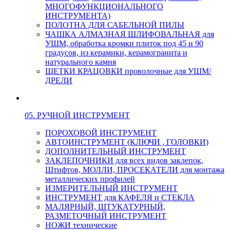
МНОГОФУНКЦИОНАЛЬНОГО
ИНСТРУМЕНТА)
ПОЛОТНА ДЛЯ САБЕЛЬНОЙ ПИЛЫ
ЧАШКА АЛМАЗНАЯ ШЛИФОВАЛЬНАЯ для
УШМ, обработка кромки плиток под 45 и 90
градусов, из керамики, керамогранита и
натурального камня
ЩЕТКИ КРАЦОВКИ проволочные для УШМ/
ДРЕЛИ
05. РУЧНОЙ ИНСТРУМЕНТ
ПОРОХОВОЙ ИНСТРУМЕНТ
АВТОИНСТРУМЕНТ (КЛЮЧИ , ГОЛОВКИ)
ДОПОЛНИТЕЛЬНЫЙ ИНСТРУМЕНТ
ЗАКЛЕПОЧНИКИ для всех видов заклепок,
Штифтов, МОЛЛИ, ПРОСЕКАТЕЛИ для монтажа
металлических профилей
ИЗМЕРИТЕЛЬНЫЙ ИНСТРУМЕНТ
ИНСТРУМЕНТ для КАФЕЛЯ и СТЕКЛА
МАЛЯРНЫЙ, ШТУКАТУРНЫЙ,
РАЗМЕТОЧНЫЙ ИНСТРУМЕНТ
НОЖИ технические