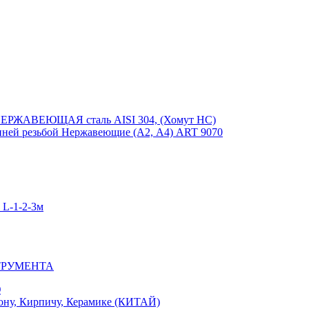
ЕРЖАВЕЮЩАЯ сталь AISI 304, (Хомут НС)
ей резьбой Нержавеющие (А2, А4) ART 9070
-1-2-3м
ТРУМЕНТА
Ю
у, Кирпичу, Керамике (КИТАЙ)