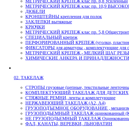
МЕТРИЧЕСКИЙ КРЕПЕЖ клас пр. 8,8 Усиленный
МЕТРИЧЕСКИЙ КРЕПЕЖ клас пр. 10,9 ВЫСО
ДЮБЕЛИ
КРОНШТЕЙНЫ крепления для полок
ЗАКЛЕПКИ вытяжные
КРЮЧКИ
МЕТРИЧЕСКИЙ КРЕПЕЖ клас пр. 5,8 Общестрои
СПЕЦИАЛЬНЫЙ крепеж
ПЕРФОРИРОВАННЫЙ КРЕПЕЖ (уголки, пластины
ФИКСАТОРЫ для арматуры , комплектующие для 
МЕТРИЧЕСКИЙ КРЕПЕЖ - МЕЛКИЙ ШАГ РЕЗЬБЫ,
ХИМИЧЕСКИЕ АНКЕРА И ПРИНАДЛЕЖНОСТИ
02. ТАКЕЛАЖ
СТРОПЫ грузовые (цепные, текстильные ленточны
КОМПЛЕКТУЮЩИЙ ТАКЕЛАЖ ДЛЯ ДЕТСКИХ
СТЯЖНЫЕ РЕМНИ, ленты и комплетующие
НЕРЖАВЕЮЩИЙ ТАКЕЛАЖ (А2, А4)
ГРУЗОПОДЪЕМНОЕ ОБОРУДОВАНИЕ , механиз
ГРУЗОПОДЬЕМНЫЙ ТАКЕЛАЖ оцинкованный (К
НЕ ГРУЗОПОДЬЕМНЫЙ ТАКЕЛАЖ Оцинкованн
ФАЛ, КАНАТЫ, ВЕРЕВКИ, ЛЬНОВАТИН