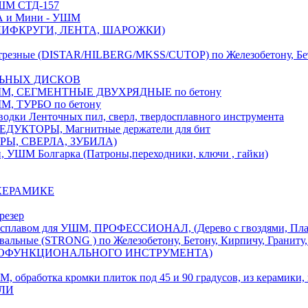
М СТД-157
А и Мини - УШМ
 ШЛИФКРУГИ, ЛЕНТА, ШАРОЖКИ)
(DISTAR/HILBERG/MKSS/CUTOP) по Железобетону, Бетону,
ЛЬНЫХ ДИСКОВ
, СЕГМЕНТНЫЕ ДВУХРЯДНЫЕ по бетону
 ТУРБО по бетону
и Ленточных пил, сверл, твердосплавного инструмента
ДУКТОРЫ, Магнитные держатели для бит
УРЫ, СВЕРЛА, ЗУБИЛА)
УШМ Болгарка (Патроны,переходники, ключи , гайки)
 КЕРАМИКЕ
резер
ом для УШМ, ПРОФЕССИОНАЛ, (Дерево с гвоздями, Пластик
ые (STRONG ) по Железобетону, Бетону, Кирпичу, Граниту, 
ОГОФУНКЦИОНАЛЬНОГО ИНСТРУМЕНТА)
тка кромки плиток под 45 и 90 градусов, из керамики, ке
ЕЛИ