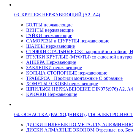
03. КРЕПЕЖ НЕРЖАВЕЮЩИЙ (А2, А4)
БОЛТЫ нержавеющие
ВИНТЫ нержавеющие
ГАЙКИ нержавеющие
САМОРЕЗЫ и ШУРУПЫ нержавеющие
ШАЙБЫ нержавеющие
СТЯЖКИ СТАЛЬНЫЕ СКС коррозийно-стойкие, Н
ВТУЛКИ КРУГЛЫЕ (МУФТЫ) со сквозной внутренн
АНКЕРА Нержавеющие
ЗАКЛЕПКИ нержавеющие
КОЛЬЦА СТОПОРНЫЕ нержавеющие
ТРАВЕРСА - Профили монтажные С-образные
ХОМУТЫ / СКОБЫ нержавеющие
ШПИЛЬКИ НЕРЖАВЕЮЩИЕ DIN975(976) A2, А4 L
КРЮЧКИ Нержавеющие
04. ОСНАСТКА (РАСХОДНИКИ) ДЛЯ ЭЛЕКТРО-ИНС
ДИСКИ ПИЛЬНЫЕ ПО МЕТАЛЛУ, АЛЮМИНИ
ДИСКИ АЛМАЗНЫЕ ЭКОНОМ Отрезные, по, Бетон