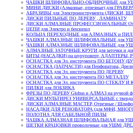
ЧАШКИ ШЛИФОВАЛЬНО-ОБДИРОЧНЫЕ для УШ
МИНИ ДИСКИ (Алмазные, отрезные) для ГРАВЕР
АБРАЗИВЫ для Электроинструмента (ДИСКИ,
ДИСКИ ПИЛЬНЫЕ ПО ДЕРЕВУ , ЛАМИНАТУ
ДИСКИ АЛМАЗНЫЕ ПРОФЕССИОНАЛЬНЫЕ Отрезные 
ЦЕПИ для Электро и бензопил
КОЛЬЦА ПЕРЕХОДНЫЕ для АЛМАЗНЫХ и ПИ
ЧАШКИ АЛМАЗНЫЕ ШЛИФОВАЛЬНЫЕ для УШМ
ЧАШКИ АЛМАЗНЫЕ ШЛИФОВАЛЬНЫЕ для УШМ,
АЛМАЗНЫЕ ЗАТОЧНЫЕ КРУГИ для заточки и доводк
БИТЫ (НАСАДКИ) на шуруповерт, АДАПТЕРЫ, РЕ
ОСНАСТКА для Эл. инструмента ПО БЕТОНУ (Б
ОСНАСТКА (ЗАПЧАСТИ) для Перфоратора, Дрели, 
ОСНАСТКА для Эл. инструмента ПО ДЕРЕВУ
ОСНАСТКА для Эл. инструмента ПО МЕТАЛЛУ
ОСНАСТКА для Эл. инструмента ПО СТЕКЛУ И
ПИЛКИ для ЛОБЗИКА
ФРЕЗЫ ПО ДЕРЕВУ Globus и АЛМАЗ на ручной ф
ДИСКИ МУЛЬТИРЕЗ УНИВЕРСАЛЬНЫЕ с твердосплав
ДИСКИ АЛМАЗНЫЕ МАСТЕР, Отрезные / Шлифовальн
НАСАДКИ ДЛЯ РЕНОВАТОРА (для МФИ, МН
ПОЛОТНА ДЛЯ САБЕЛЬНОЙ ПИЛЫ
ЧАШКА АЛМАЗНАЯ ШЛИФОВАЛЬНАЯ для УШМ, обрабо
ЩЕТКИ КРАЦОВКИ проволочные для УШМ/ ДР