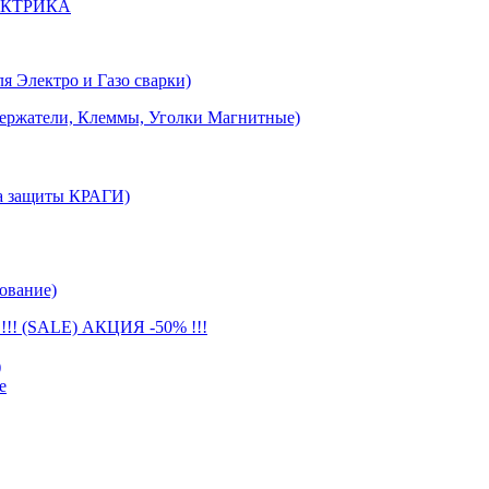
ЕКТРИКА
лектро и Газо сварки)
тели, Клеммы, Уголки Магнитные)
 защиты КРАГИ)
ование)
(SALE) АКЦИЯ -50% !!!
)
е