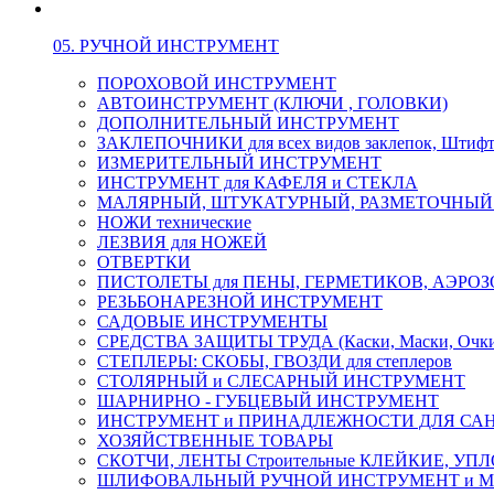
05. РУЧНОЙ ИНСТРУМЕНТ
ПОРОХОВОЙ ИНСТРУМЕНТ
АВТОИНСТРУМЕНТ (КЛЮЧИ , ГОЛОВКИ)
ДОПОЛНИТЕЛЬНЫЙ ИНСТРУМЕНТ
ЗАКЛЕПОЧНИКИ для всех видов заклепок, Штиф
ИЗМЕРИТЕЛЬНЫЙ ИНСТРУМЕНТ
ИНСТРУМЕНТ для КАФЕЛЯ и СТЕКЛА
МАЛЯРНЫЙ, ШТУКАТУРНЫЙ, РАЗМЕТОЧНЫЙ
НОЖИ технические
ЛЕЗВИЯ для НОЖЕЙ
ОТВЕРТКИ
ПИСТОЛЕТЫ для ПЕНЫ, ГЕРМЕТИКОВ, АЭР
РЕЗЬБОНАРЕЗНОЙ ИНСТРУМЕНТ
САДОВЫЕ ИНСТРУМЕНТЫ
СРЕДСТВА ЗАЩИТЫ ТРУДА (Каски, Маски, Очки, 
СТЕПЛЕРЫ: СКОБЫ, ГВОЗДИ для степлеров
СТОЛЯРНЫЙ и СЛЕСАРНЫЙ ИНСТРУМЕНТ
ШАРНИРНО - ГУБЦЕВЫЙ ИНСТРУМЕНТ
ИНСТРУМЕНТ и ПРИНАДЛЕЖНОСТИ ДЛЯ СА
ХОЗЯЙСТВЕННЫЕ ТОВАРЫ
СКОТЧИ, ЛЕНТЫ Строительные КЛЕЙКИЕ, У
ШЛИФОВАЛЬНЫЙ РУЧНОЙ ИНСТРУМЕНТ и 