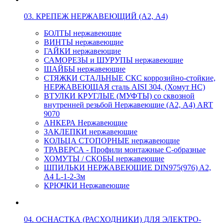
03. КРЕПЕЖ НЕРЖАВЕЮЩИЙ (А2, А4)
БОЛТЫ нержавеющие
ВИНТЫ нержавеющие
ГАЙКИ нержавеющие
САМОРЕЗЫ и ШУРУПЫ нержавеющие
ШАЙБЫ нержавеющие
СТЯЖКИ СТАЛЬНЫЕ СКС коррозийно-стойкие,
НЕРЖАВЕЮЩАЯ сталь AISI 304, (Хомут НС)
ВТУЛКИ КРУГЛЫЕ (МУФТЫ) со сквозной
внутренней резьбой Нержавеющие (А2, А4) ART
9070
АНКЕРА Нержавеющие
ЗАКЛЕПКИ нержавеющие
КОЛЬЦА СТОПОРНЫЕ нержавеющие
ТРАВЕРСА - Профили монтажные С-образные
ХОМУТЫ / СКОБЫ нержавеющие
ШПИЛЬКИ НЕРЖАВЕЮЩИЕ DIN975(976) A2,
А4 L-1-2-3м
КРЮЧКИ Нержавеющие
04. ОСНАСТКА (РАСХОДНИКИ) ДЛЯ ЭЛЕКТРО-