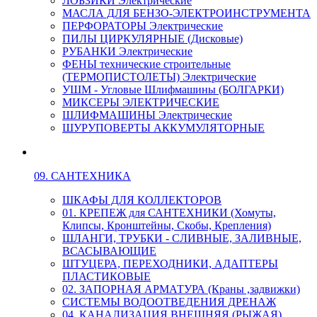
ЛОБЗИКИ Электрические
МАСЛА ДЛЯ БЕНЗО-ЭЛЕКТРОИНСТРУМЕНТА
ПЕРФОРАТОРЫ Электрические
ПИЛЫ ЦИРКУЛЯРНЫЕ (Дисковые)
РУБАНКИ Электрические
ФЕНЫ технические строительные
(ТЕРМОПИСТОЛЕТЫ) Электрические
УШМ - Угловые Шлифмашины (БОЛГАРКИ)
МИКСЕРЫ ЭЛЕКТРИЧЕСКИЕ
ШЛИФМАШИНЫ Электрические
ШУРУПОВЕРТЫ АККУМУЛЯТОРНЫЕ
09. САНТЕХНИКА
ШКАФЫ ДЛЯ КОЛЛЕКТОРОВ
01. КРЕПЕЖ для САНТЕХНИКИ (Хомуты,
Клипсы, Кронштейны, Скобы, Крепления)
ШЛАНГИ, ТРУБКИ - СЛИВНЫЕ, ЗАЛИВНЫЕ,
ВСАСЫВАЮЩИЕ
ШТУЦЕРА, ПЕРЕХОДНИКИ, АДАПТЕРЫ
ПЛАСТИКОВЫЕ
02. ЗАПОРНАЯ АРМАТУРА (Краны ,задвижки)
СИСТЕМЫ ВОДООТВЕДЕНИЯ ДРЕНАЖ
04. КАНАЛИЗАЦИЯ ВНЕШНЯЯ (РЫЖАЯ)