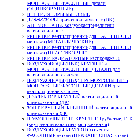
МОНТАЖНЫЕ ФАСОННЫЕ детали
(ОЦИНКОВАННЫЕ)
ВЕНТИЛЯТОРЫ БЫТОВЫЕ
ДИФФУЗОРЫ приточно-вытяжные (DK)
АНЕМОСТАТЫ, воздухораспределители
вентиляционные
РЕШЕТКИ вентиляционные для НАСТЕННОГО
монтажа (МЕТАЛЛИЧЕСКИЕ)
РЕШЕТКИ вентиляционные для НАСТЕННОГО
монтажа (ПЛАСТИКОВЫЕ)
РЕШЕТКИ РАДИАТОРНЫЕ Распродажа !!!
ВОЗДУХОВОДЫ (ПВХ) КРУГЛЫЕ и
МОНТАЖНЫЕ ФАСОННЫЕ ДЕТАЛИ для
вентиляционных систем
ВОЗДУХОВОДЫ (ПВХ) ПРЯМОУГОЛЬНЫЕ и
МОНТАЖНЫЕ ФАСОННЫЕ ДЕТАЛИ для
вентиляционных систем
ДЕФЛЕКТОР КРУГЛЫЙ вентиляционный,
оцинкованный (ДК)
ЗОНТ КРУГЛЫЙ, КРЫШНЫЙ, вентиляционный,
оцинкованный (ЗК)
ШУМОГЛУШИТЕЛИ КРУГЛЫЕ Трубчатые, ГТК
(внутренний канал перфорированный)
ВОЗДУХОВОДЫ КРУГЛОГО сечения,
ФАСОННЫЕ детали (НЕРЖАВЕЮЩАЯ сталь)