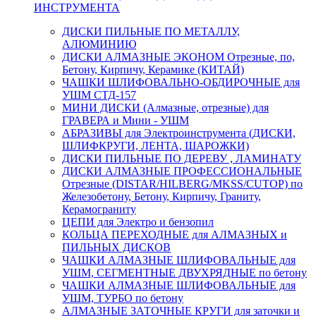
ИНСТРУМЕНТА
ДИСКИ ПИЛЬНЫЕ ПО МЕТАЛЛУ,
АЛЮМИНИЮ
ДИСКИ АЛМАЗНЫЕ ЭКОНОМ Отрезные, по,
Бетону, Кирпичу, Керамике (КИТАЙ)
ЧАШКИ ШЛИФОВАЛЬНО-ОБДИРОЧНЫЕ для
УШМ СТД-157
МИНИ ДИСКИ (Алмазные, отрезные) для
ГРАВЕРА и Мини - УШМ
АБРАЗИВЫ для Электроинструмента (ДИСКИ,
ШЛИФКРУГИ, ЛЕНТА, ШАРОЖКИ)
ДИСКИ ПИЛЬНЫЕ ПО ДЕРЕВУ , ЛАМИНАТУ
ДИСКИ АЛМАЗНЫЕ ПРОФЕССИОНАЛЬНЫЕ
Отрезные (DISTAR/HILBERG/MKSS/CUTOP) по
Железобетону, Бетону, Кирпичу, Граниту,
Керамограниту
ЦЕПИ для Электро и бензопил
КОЛЬЦА ПЕРЕХОДНЫЕ для АЛМАЗНЫХ и
ПИЛЬНЫХ ДИСКОВ
ЧАШКИ АЛМАЗНЫЕ ШЛИФОВАЛЬНЫЕ для
УШМ, СЕГМЕНТНЫЕ ДВУХРЯДНЫЕ по бетону
ЧАШКИ АЛМАЗНЫЕ ШЛИФОВАЛЬНЫЕ для
УШМ, ТУРБО по бетону
АЛМАЗНЫЕ ЗАТОЧНЫЕ КРУГИ для заточки и