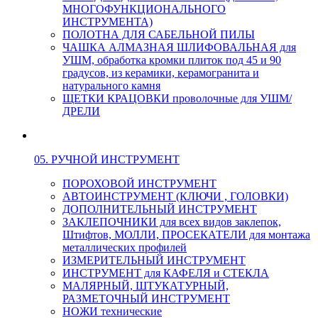
МНОГОФУНКЦИОНАЛЬНОГО
ИНСТРУМЕНТА)
ПОЛОТНА ДЛЯ САБЕЛЬНОЙ ПИЛЫ
ЧАШКА АЛМАЗНАЯ ШЛИФОВАЛЬНАЯ для
УШМ, обработка кромки плиток под 45 и 90
градусов, из керамики, керамогранита и
натурального камня
ЩЕТКИ КРАЦОВКИ проволочные для УШМ/
ДРЕЛИ
05. РУЧНОЙ ИНСТРУМЕНТ
ПОРОХОВОЙ ИНСТРУМЕНТ
АВТОИНСТРУМЕНТ (КЛЮЧИ , ГОЛОВКИ)
ДОПОЛНИТЕЛЬНЫЙ ИНСТРУМЕНТ
ЗАКЛЕПОЧНИКИ для всех видов заклепок,
Штифтов, МОЛЛИ, ПРОСЕКАТЕЛИ для монтажа
металлических профилей
ИЗМЕРИТЕЛЬНЫЙ ИНСТРУМЕНТ
ИНСТРУМЕНТ для КАФЕЛЯ и СТЕКЛА
МАЛЯРНЫЙ, ШТУКАТУРНЫЙ,
РАЗМЕТОЧНЫЙ ИНСТРУМЕНТ
НОЖИ технические