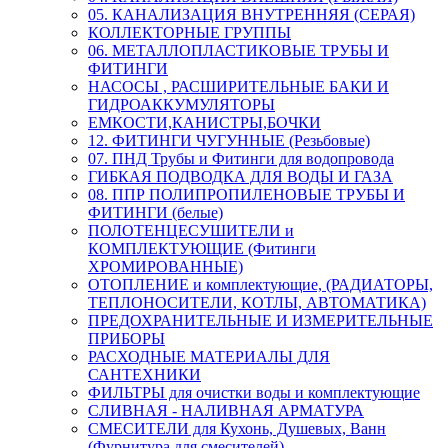
05. КАНАЛИЗАЦИЯ ВНУТРЕННЯЯ (СЕРАЯ)
КОЛЛЕКТОРНЫЕ ГРУППЫ
06. МЕТАЛЛОПЛАСТИКОВЫЕ ТРУБЫ И
ФИТИНГИ
НАСОСЫ , РАСШИРИТЕЛЬНЫЕ БАКИ И
ГИДРОАККУМУЛЯТОРЫ
ЕМКОСТИ,КАНИСТРЫ,БОЧКИ
12. ФИТИНГИ ЧУГУННЫЕ (Резьбовые)
07. ПНД Трубы и Фитинги для водопровода
ГИБКАЯ ПОДВОДКА ДЛЯ ВОДЫ И ГАЗА
08. ППР ПОЛИПРОПИЛЕНОВЫЕ ТРУБЫ И
ФИТИНГИ (белые)
ПОЛОТЕНЦЕСУШИТЕЛИ и
КОМПЛЕКТУЮЩИЕ (Фитинги
ХРОМИРОВАННЫЕ)
ОТОПЛЕНИЕ и комплектующие, (РАДИАТОРЫ,
ТЕПЛОНОСИТЕЛИ, КОТЛЫ, АВТОМАТИКА)
ПРЕДОХРАНИТЕЛЬНЫЕ И ИЗМЕРИТЕЛЬНЫЕ
ПРИБОРЫ
РАСХОДНЫЕ МАТЕРИАЛЫ ДЛЯ
САНТЕХНИКИ
ФИЛЬТРЫ для очистки воды и комплектующие
СЛИВНАЯ - НАЛИВНАЯ АРМАТУРА
СМЕСИТЕЛИ для Кухонь, Душевых, Ванн
(Фурнитура для смесителей)