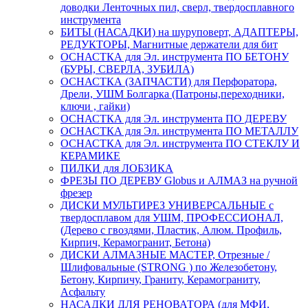
доводки Ленточных пил, сверл, твердосплавного
инструмента
БИТЫ (НАСАДКИ) на шуруповерт, АДАПТЕРЫ,
РЕДУКТОРЫ, Магнитные держатели для бит
ОСНАСТКА для Эл. инструмента ПО БЕТОНУ
(БУРЫ, СВЕРЛА, ЗУБИЛА)
ОСНАСТКА (ЗАПЧАСТИ) для Перфоратора,
Дрели, УШМ Болгарка (Патроны,переходники,
ключи , гайки)
ОСНАСТКА для Эл. инструмента ПО ДЕРЕВУ
ОСНАСТКА для Эл. инструмента ПО МЕТАЛЛУ
ОСНАСТКА для Эл. инструмента ПО СТЕКЛУ И
КЕРАМИКЕ
ПИЛКИ для ЛОБЗИКА
ФРЕЗЫ ПО ДЕРЕВУ Globus и АЛМАЗ на ручной
фрезер
ДИСКИ МУЛЬТИРЕЗ УНИВЕРСАЛЬНЫЕ с
твердосплавом для УШМ, ПРОФЕССИОНАЛ,
(Дерево с гвоздями, Пластик, Алюм. Профиль,
Кирпич, Керамогранит, Бетона)
ДИСКИ АЛМАЗНЫЕ МАСТЕР, Отрезные /
Шлифовальные (STRONG ) по Железобетону,
Бетону, Кирпичу, Граниту, Керамограниту,
Асфальту
НАСАДКИ ДЛЯ РЕНОВАТОРА (для МФИ,