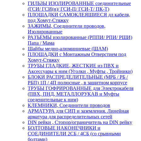
ГИЛЬЗЫ ИЗОЛИРОВАННЫЕ соединительные
(ГСИ/ ГСИ(н)/ ГСИ-П/ ГСИ-Т/ ПК-Т)
ПЛОЩАДКИ САМОКЛЕЯЩИЕСЯ дл кабеля,
под Хомут-Стяжку
ЗАЖИМЫ, Соединители проводов,
Изолированные
РАЗЪЕМЫ изолированные (РППИ/ РПИ/ РШИ)
Папа / Мама
Шайбы медно-алюминиевые (ШАМ)
ПЛОЩАДКИ с Монтажным Отверстием под
Хомут-Стяжку
ТРУБЫ ГЛАДКИЕ, ЖЕСТКИЕ из ПВХ и
Аксессуары к ним (Уголки , Муфты , Тройники)
БЛОКИ РАСПРЕДЕЛИТЕЛЬНЫЕ (МРБ / РБ /
РБП) 1П / 4П полюсные , в защитном корпусе
ТРУБЫ ГОФРИРОВАННЫЕ для Электрокабеля
(ПВХ, ПНД, МЕТАЛЛОРУКАВ и Муфты
соеденительные к ним)
КЛЕМНИКИ, Соединители проводов
АРМАТУРА для СИП и заземления. Линейная
арматура для распределительных сетей
DIN рейки , Стопор/ограничитель на DIN рейку
БОЛТОВЫЕ НАКОНЕЧНИКИ и
СОЕДИНИТЕЛИ 2СБ / 4СБ (со срывными
болтами)