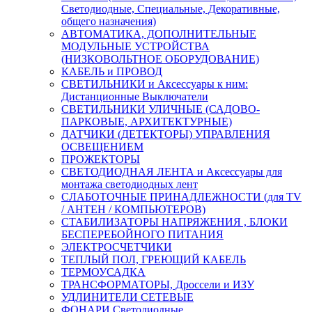
Светодиодные, Специальные, Декоративные,
общего назначения)
АВТОМАТИКА, ДОПОЛНИТЕЛЬНЫЕ
МОДУЛЬНЫЕ УСТРОЙСТВА
(НИЗКОВОЛЬТНОЕ ОБОРУДОВАНИЕ)
КАБЕЛЬ и ПРОВОД
СВЕТИЛЬНИКИ и Аксессуары к ним:
Дистанционные Выключатели
СВЕТИЛЬНИКИ УЛИЧНЫЕ (САДОВО-
ПАРКОВЫЕ, АРХИТЕКТУРНЫЕ)
ДАТЧИКИ (ДЕТЕКТОРЫ) УПРАВЛЕНИЯ
ОСВЕЩЕНИЕМ
ПРОЖЕКТОРЫ
СВЕТОДИОДНАЯ ЛЕНТА и Аксессуары для
монтажа светодиодных лент
СЛАБОТОЧНЫЕ ПРИНАДЛЕЖНОСТИ (для TV
/ АНТЕН / КОМПЬЮТЕРОВ)
СТАБИЛИЗАТОРЫ НАПРЯЖЕНИЯ , БЛОКИ
БЕСПЕРЕБОЙНОГО ПИТАНИЯ
ЭЛЕКТРОСЧЕТЧИКИ
ТЕПЛЫЙ ПОЛ, ГРЕЮЩИЙ КАБЕЛЬ
ТЕРМОУСАДКА
ТРАНСФОРМАТОРЫ, Дроссели и ИЗУ
УДЛИНИТЕЛИ СЕТЕВЫЕ
ФОНАРИ Светодиодные