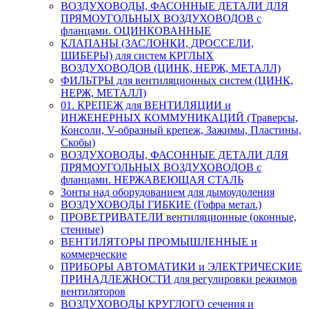
ВОЗДУХОВОДЫ, ФАСОННЫЕ ДЕТАЛИ ДЛЯ
ПРЯМОУГОЛЬНЫХ ВОЗДУХОВОДОВ с
фланцами. ОЦИНКОВАННЫЕ
КЛАПАНЫ (ЗАСЛОНКИ, ДРОССЕЛИ,
ШИБЕРЫ) для систем КРГЛЫХ
ВОЗДУХОВОДОВ (ЦИНК, НЕРЖ, МЕТАЛЛ)
ФИЛЬТРЫ для вентиляционных систем (ЦИНК,
НЕРЖ, МЕТАЛЛ)
01. КРЕПЕЖ для ВЕНТИЛЯЦИИ и
ИНЖЕНЕРНЫХ КОММУНИКАЦИЙ (Траверсы,
Консоли, V-образный крепеж, Зажимы, Пластины,
Скобы)
ВОЗДУХОВОДЫ, ФАСОННЫЕ ДЕТАЛИ ДЛЯ
ПРЯМОУГОЛЬНЫХ ВОЗДУХОВОДОВ с
фланцами. НЕРЖАВЕЮЩАЯ СТАЛЬ
Зонты над оборудованием для дымоудоления
ВОЗДУХОВОДЫ ГИБКИЕ (Гофра метал.)
ПРОВЕТРИВАТЕЛИ вентиляционные (оконные,
стенные)
ВЕНТИЛЯТОРЫ ПРОМЫШЛЕННЫЕ и
коммерческие
ПРИБОРЫ АВТОМАТИКИ и ЭЛЕКТРИЧЕСКИЕ
ПРИНАДЛЕЖНОСТИ для регулировки режимов
вентиляторов
ВОЗДУХОВОДЫ КРУГЛОГО сечения и