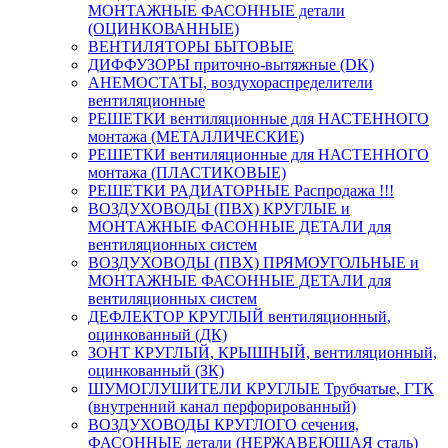
МОНТАЖНЫЕ ФАСОННЫЕ детали
(ОЦИНКОВАННЫЕ)
ВЕНТИЛЯТОРЫ БЫТОВЫЕ
ДИФФУЗОРЫ приточно-вытяжные (DK)
АНЕМОСТАТЫ, воздухораспределители
вентиляционные
РЕШЕТКИ вентиляционные для НАСТЕННОГО
монтажа (МЕТАЛЛИЧЕСКИЕ)
РЕШЕТКИ вентиляционные для НАСТЕННОГО
монтажа (ПЛАСТИКОВЫЕ)
РЕШЕТКИ РАДИАТОРНЫЕ Распродажа !!!
ВОЗДУХОВОДЫ (ПВХ) КРУГЛЫЕ и
МОНТАЖНЫЕ ФАСОННЫЕ ДЕТАЛИ для
вентиляционных систем
ВОЗДУХОВОДЫ (ПВХ) ПРЯМОУГОЛЬНЫЕ и
МОНТАЖНЫЕ ФАСОННЫЕ ДЕТАЛИ для
вентиляционных систем
ДЕФЛЕКТОР КРУГЛЫЙ вентиляционный,
оцинкованный (ДК)
ЗОНТ КРУГЛЫЙ, КРЫШНЫЙ, вентиляционный,
оцинкованный (ЗК)
ШУМОГЛУШИТЕЛИ КРУГЛЫЕ Трубчатые, ГТК
(внутренний канал перфорированный)
ВОЗДУХОВОДЫ КРУГЛОГО сечения,
ФАСОННЫЕ детали (НЕРЖАВЕЮЩАЯ сталь)