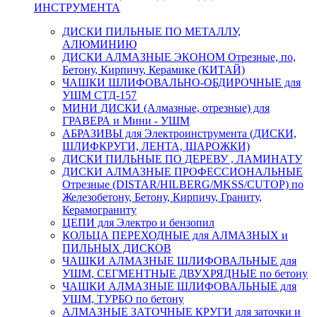
ИНСТРУМЕНТА
ДИСКИ ПИЛЬНЫЕ ПО МЕТАЛЛУ,
АЛЮМИНИЮ
ДИСКИ АЛМАЗНЫЕ ЭКОНОМ Отрезные, по,
Бетону, Кирпичу, Керамике (КИТАЙ)
ЧАШКИ ШЛИФОВАЛЬНО-ОБДИРОЧНЫЕ для
УШМ СТД-157
МИНИ ДИСКИ (Алмазные, отрезные) для
ГРАВЕРА и Мини - УШМ
АБРАЗИВЫ для Электроинструмента (ДИСКИ,
ШЛИФКРУГИ, ЛЕНТА, ШАРОЖКИ)
ДИСКИ ПИЛЬНЫЕ ПО ДЕРЕВУ , ЛАМИНАТУ
ДИСКИ АЛМАЗНЫЕ ПРОФЕССИОНАЛЬНЫЕ
Отрезные (DISTAR/HILBERG/MKSS/CUTOP) по
Железобетону, Бетону, Кирпичу, Граниту,
Керамограниту
ЦЕПИ для Электро и бензопил
КОЛЬЦА ПЕРЕХОДНЫЕ для АЛМАЗНЫХ и
ПИЛЬНЫХ ДИСКОВ
ЧАШКИ АЛМАЗНЫЕ ШЛИФОВАЛЬНЫЕ для
УШМ, СЕГМЕНТНЫЕ ДВУХРЯДНЫЕ по бетону
ЧАШКИ АЛМАЗНЫЕ ШЛИФОВАЛЬНЫЕ для
УШМ, ТУРБО по бетону
АЛМАЗНЫЕ ЗАТОЧНЫЕ КРУГИ для заточки и