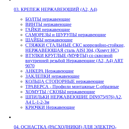
03. КРЕПЕЖ НЕРЖАВЕЮЩИЙ (А2, А4)
БОЛТЫ нержавеющие
ВИНТЫ нержавеющие
ГАЙКИ нержавеющие
САМОРЕЗЫ и ШУРУПЫ нержавеющие
ШАЙБЫ нержавеющие
СТЯЖКИ СТАЛЬНЫЕ СКС коррозийно-стойкие,
НЕРЖАВЕЮЩАЯ сталь AISI 304, (Хомут НС)
ВТУЛКИ КРУГЛЫЕ (МУФТЫ) со сквозной
внутренней резьбой Нержавеющие (А2, А4) ART
9070
АНКЕРА Нержавеющие
ЗАКЛЕПКИ нержавеющие
КОЛЬЦА СТОПОРНЫЕ нержавеющие
ТРАВЕРСА - Профили монтажные С-образные
ХОМУТЫ / СКОБЫ нержавеющие
ШПИЛЬКИ НЕРЖАВЕЮЩИЕ DIN975(976) A2,
А4 L-1-2-3м
КРЮЧКИ Нержавеющие
04. ОСНАСТКА (РАСХОДНИКИ) ДЛЯ ЭЛЕКТРО-