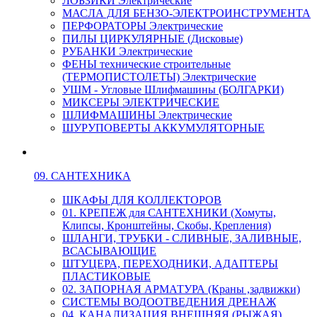
ЛОБЗИКИ Электрические
МАСЛА ДЛЯ БЕНЗО-ЭЛЕКТРОИНСТРУМЕНТА
ПЕРФОРАТОРЫ Электрические
ПИЛЫ ЦИРКУЛЯРНЫЕ (Дисковые)
РУБАНКИ Электрические
ФЕНЫ технические строительные
(ТЕРМОПИСТОЛЕТЫ) Электрические
УШМ - Угловые Шлифмашины (БОЛГАРКИ)
МИКСЕРЫ ЭЛЕКТРИЧЕСКИЕ
ШЛИФМАШИНЫ Электрические
ШУРУПОВЕРТЫ АККУМУЛЯТОРНЫЕ
09. САНТЕХНИКА
ШКАФЫ ДЛЯ КОЛЛЕКТОРОВ
01. КРЕПЕЖ для САНТЕХНИКИ (Хомуты,
Клипсы, Кронштейны, Скобы, Крепления)
ШЛАНГИ, ТРУБКИ - СЛИВНЫЕ, ЗАЛИВНЫЕ,
ВСАСЫВАЮЩИЕ
ШТУЦЕРА, ПЕРЕХОДНИКИ, АДАПТЕРЫ
ПЛАСТИКОВЫЕ
02. ЗАПОРНАЯ АРМАТУРА (Краны ,задвижки)
СИСТЕМЫ ВОДООТВЕДЕНИЯ ДРЕНАЖ
04. КАНАЛИЗАЦИЯ ВНЕШНЯЯ (РЫЖАЯ)