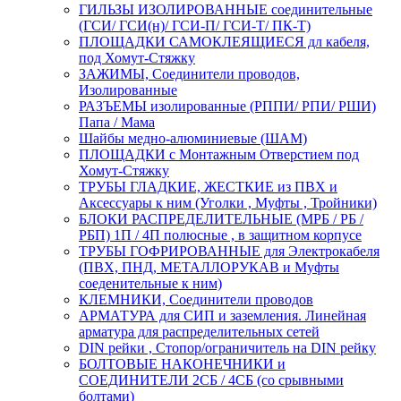
ГИЛЬЗЫ ИЗОЛИРОВАННЫЕ соединительные
(ГСИ/ ГСИ(н)/ ГСИ-П/ ГСИ-Т/ ПК-Т)
ПЛОЩАДКИ САМОКЛЕЯЩИЕСЯ дл кабеля,
под Хомут-Стяжку
ЗАЖИМЫ, Соединители проводов,
Изолированные
РАЗЪЕМЫ изолированные (РППИ/ РПИ/ РШИ)
Папа / Мама
Шайбы медно-алюминиевые (ШАМ)
ПЛОЩАДКИ с Монтажным Отверстием под
Хомут-Стяжку
ТРУБЫ ГЛАДКИЕ, ЖЕСТКИЕ из ПВХ и
Аксессуары к ним (Уголки , Муфты , Тройники)
БЛОКИ РАСПРЕДЕЛИТЕЛЬНЫЕ (МРБ / РБ /
РБП) 1П / 4П полюсные , в защитном корпусе
ТРУБЫ ГОФРИРОВАННЫЕ для Электрокабеля
(ПВХ, ПНД, МЕТАЛЛОРУКАВ и Муфты
соеденительные к ним)
КЛЕМНИКИ, Соединители проводов
АРМАТУРА для СИП и заземления. Линейная
арматура для распределительных сетей
DIN рейки , Стопор/ограничитель на DIN рейку
БОЛТОВЫЕ НАКОНЕЧНИКИ и
СОЕДИНИТЕЛИ 2СБ / 4СБ (со срывными
болтами)