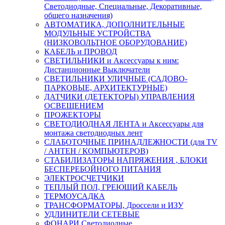
Светодиодные, Специальные, Декоративные,
общего назначения)
АВТОМАТИКА, ДОПОЛНИТЕЛЬНЫЕ
МОДУЛЬНЫЕ УСТРОЙСТВА
(НИЗКОВОЛЬТНОЕ ОБОРУДОВАНИЕ)
КАБЕЛЬ и ПРОВОД
СВЕТИЛЬНИКИ и Аксессуары к ним:
Дистанционные Выключатели
СВЕТИЛЬНИКИ УЛИЧНЫЕ (САДОВО-
ПАРКОВЫЕ, АРХИТЕКТУРНЫЕ)
ДАТЧИКИ (ДЕТЕКТОРЫ) УПРАВЛЕНИЯ
ОСВЕЩЕНИЕМ
ПРОЖЕКТОРЫ
СВЕТОДИОДНАЯ ЛЕНТА и Аксессуары для
монтажа светодиодных лент
СЛАБОТОЧНЫЕ ПРИНАДЛЕЖНОСТИ (для TV
/ АНТЕН / КОМПЬЮТЕРОВ)
СТАБИЛИЗАТОРЫ НАПРЯЖЕНИЯ , БЛОКИ
БЕСПЕРЕБОЙНОГО ПИТАНИЯ
ЭЛЕКТРОСЧЕТЧИКИ
ТЕПЛЫЙ ПОЛ, ГРЕЮЩИЙ КАБЕЛЬ
ТЕРМОУСАДКА
ТРАНСФОРМАТОРЫ, Дроссели и ИЗУ
УДЛИНИТЕЛИ СЕТЕВЫЕ
ФОНАРИ Светодиодные