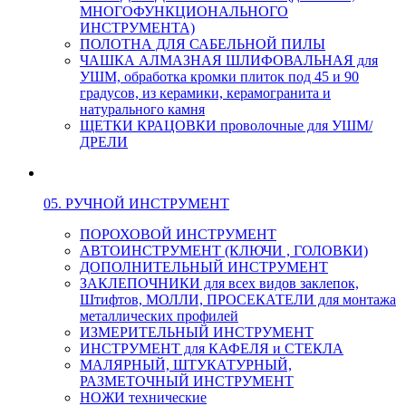
МНОГОФУНКЦИОНАЛЬНОГО
ИНСТРУМЕНТА)
ПОЛОТНА ДЛЯ САБЕЛЬНОЙ ПИЛЫ
ЧАШКА АЛМАЗНАЯ ШЛИФОВАЛЬНАЯ для
УШМ, обработка кромки плиток под 45 и 90
градусов, из керамики, керамогранита и
натурального камня
ЩЕТКИ КРАЦОВКИ проволочные для УШМ/
ДРЕЛИ
05. РУЧНОЙ ИНСТРУМЕНТ
ПОРОХОВОЙ ИНСТРУМЕНТ
АВТОИНСТРУМЕНТ (КЛЮЧИ , ГОЛОВКИ)
ДОПОЛНИТЕЛЬНЫЙ ИНСТРУМЕНТ
ЗАКЛЕПОЧНИКИ для всех видов заклепок,
Штифтов, МОЛЛИ, ПРОСЕКАТЕЛИ для монтажа
металлических профилей
ИЗМЕРИТЕЛЬНЫЙ ИНСТРУМЕНТ
ИНСТРУМЕНТ для КАФЕЛЯ и СТЕКЛА
МАЛЯРНЫЙ, ШТУКАТУРНЫЙ,
РАЗМЕТОЧНЫЙ ИНСТРУМЕНТ
НОЖИ технические