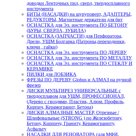
доводки Ленточных пил, сверл, твердосплавного
инструмента
БИТЫ (НАСАДКИ) на шуруповерт, АДАПТЕРЫ,
РЕДУКТОРЫ, Магнитные держатели для бит
ОСНАСТКА для Эл. инструмента ПО БЕТОНУ
(БУРЫ, СВЕРЛА, ЗУБИЛА)
ОСНАСТКА (ЗАПЧАСТИ) для Перфоратора,
Дрели, УШМ Болгарка (Патроны,переходники,
ключи , гайки)
ОСНАСТКА для Эл. инструмента ПО ДЕРЕВУ
ОСНАСТКА для Эл. инструмента ПО МЕТАЛЛУ
ОСНАСТКА для Эл. инструмента ПО СТЕКЛУ И
КЕРАМИКЕ
ПИЛКИ для ЛОБЗИКА
ФРЕЗЫ ПО ДЕРЕВУ Globus и АЛМАЗ на ручной
фрезер
ДИСКИ МУЛЬТИРЕЗ УНИВЕРСАЛЬНЫЕ с
твердосплавом для УШМ, ПРОФЕССИОНАЛ,
(Дерево с гвоздями, Пластик, Алюм. Профиль,
Кирпич, Керамогранит, Бетона)
ДИСКИ АЛМАЗНЫЕ МАСТЕР, Отрезные /
Шлифовальные (STRONG ) по Железобетону,
Бетону, Кирпичу, Граниту, Керамограниту,
Асфальту
НАСАДКИ ДЛЯ РЕНОВАТОРА (для МФИ,