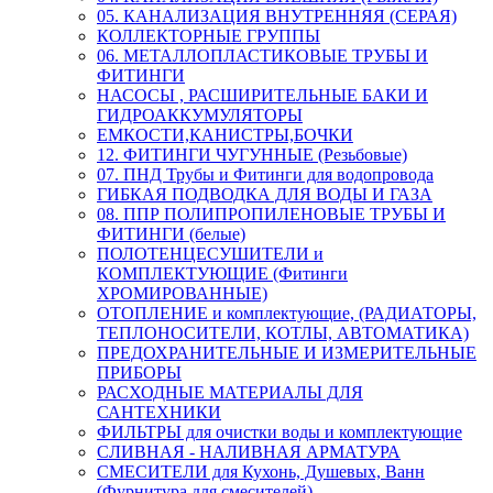
05. КАНАЛИЗАЦИЯ ВНУТРЕННЯЯ (СЕРАЯ)
КОЛЛЕКТОРНЫЕ ГРУППЫ
06. МЕТАЛЛОПЛАСТИКОВЫЕ ТРУБЫ И
ФИТИНГИ
НАСОСЫ , РАСШИРИТЕЛЬНЫЕ БАКИ И
ГИДРОАККУМУЛЯТОРЫ
ЕМКОСТИ,КАНИСТРЫ,БОЧКИ
12. ФИТИНГИ ЧУГУННЫЕ (Резьбовые)
07. ПНД Трубы и Фитинги для водопровода
ГИБКАЯ ПОДВОДКА ДЛЯ ВОДЫ И ГАЗА
08. ППР ПОЛИПРОПИЛЕНОВЫЕ ТРУБЫ И
ФИТИНГИ (белые)
ПОЛОТЕНЦЕСУШИТЕЛИ и
КОМПЛЕКТУЮЩИЕ (Фитинги
ХРОМИРОВАННЫЕ)
ОТОПЛЕНИЕ и комплектующие, (РАДИАТОРЫ,
ТЕПЛОНОСИТЕЛИ, КОТЛЫ, АВТОМАТИКА)
ПРЕДОХРАНИТЕЛЬНЫЕ И ИЗМЕРИТЕЛЬНЫЕ
ПРИБОРЫ
РАСХОДНЫЕ МАТЕРИАЛЫ ДЛЯ
САНТЕХНИКИ
ФИЛЬТРЫ для очистки воды и комплектующие
СЛИВНАЯ - НАЛИВНАЯ АРМАТУРА
СМЕСИТЕЛИ для Кухонь, Душевых, Ванн
(Фурнитура для смесителей)