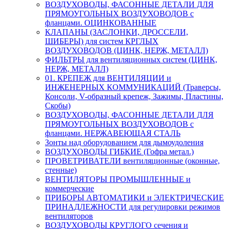
ВОЗДУХОВОДЫ, ФАСОННЫЕ ДЕТАЛИ ДЛЯ
ПРЯМОУГОЛЬНЫХ ВОЗДУХОВОДОВ с
фланцами. ОЦИНКОВАННЫЕ
КЛАПАНЫ (ЗАСЛОНКИ, ДРОССЕЛИ,
ШИБЕРЫ) для систем КРГЛЫХ
ВОЗДУХОВОДОВ (ЦИНК, НЕРЖ, МЕТАЛЛ)
ФИЛЬТРЫ для вентиляционных систем (ЦИНК,
НЕРЖ, МЕТАЛЛ)
01. КРЕПЕЖ для ВЕНТИЛЯЦИИ и
ИНЖЕНЕРНЫХ КОММУНИКАЦИЙ (Траверсы,
Консоли, V-образный крепеж, Зажимы, Пластины,
Скобы)
ВОЗДУХОВОДЫ, ФАСОННЫЕ ДЕТАЛИ ДЛЯ
ПРЯМОУГОЛЬНЫХ ВОЗДУХОВОДОВ с
фланцами. НЕРЖАВЕЮЩАЯ СТАЛЬ
Зонты над оборудованием для дымоудоления
ВОЗДУХОВОДЫ ГИБКИЕ (Гофра метал.)
ПРОВЕТРИВАТЕЛИ вентиляционные (оконные,
стенные)
ВЕНТИЛЯТОРЫ ПРОМЫШЛЕННЫЕ и
коммерческие
ПРИБОРЫ АВТОМАТИКИ и ЭЛЕКТРИЧЕСКИЕ
ПРИНАДЛЕЖНОСТИ для регулировки режимов
вентиляторов
ВОЗДУХОВОДЫ КРУГЛОГО сечения и