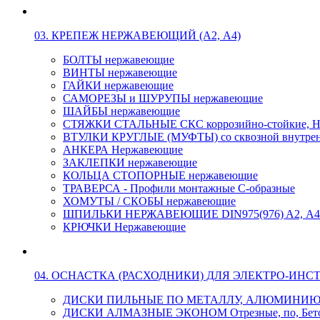
03. КРЕПЕЖ НЕРЖАВЕЮЩИЙ (А2, А4)
БОЛТЫ нержавеющие
ВИНТЫ нержавеющие
ГАЙКИ нержавеющие
САМОРЕЗЫ и ШУРУПЫ нержавеющие
ШАЙБЫ нержавеющие
СТЯЖКИ СТАЛЬНЫЕ СКС коррозийно-стойкие, Н
ВТУЛКИ КРУГЛЫЕ (МУФТЫ) со сквозной внутренн
АНКЕРА Нержавеющие
ЗАКЛЕПКИ нержавеющие
КОЛЬЦА СТОПОРНЫЕ нержавеющие
ТРАВЕРСА - Профили монтажные С-образные
ХОМУТЫ / СКОБЫ нержавеющие
ШПИЛЬКИ НЕРЖАВЕЮЩИЕ DIN975(976) A2, А4 L
КРЮЧКИ Нержавеющие
04. ОСНАСТКА (РАСХОДНИКИ) ДЛЯ ЭЛЕКТРО-ИНС
ДИСКИ ПИЛЬНЫЕ ПО МЕТАЛЛУ, АЛЮМИНИ
ДИСКИ АЛМАЗНЫЕ ЭКОНОМ Отрезные, по, Бетон