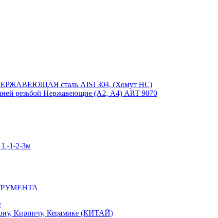
ЕРЖАВЕЮЩАЯ сталь AISI 304, (Хомут НС)
ей резьбой Нержавеющие (А2, А4) ART 9070
-1-2-3м
ТРУМЕНТА
Ю
у, Кирпичу, Керамике (КИТАЙ)