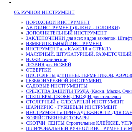
05. РУЧНОЙ ИНСТРУМЕНТ
ПОРОХОВОЙ ИНСТРУМЕНТ
АВТОИНСТРУМЕНТ (КЛЮЧИ , ГОЛОВКИ)
ДОПОЛНИТЕЛЬНЫЙ ИНСТРУМЕНТ
ЗАКЛЕПОЧНИКИ для всех видов заклепок, Штиф
ИЗМЕРИТЕЛЬНЫЙ ИНСТРУМЕНТ
ИНСТРУМЕНТ для КАФЕЛЯ и СТЕКЛА
МАЛЯРНЫЙ, ШТУКАТУРНЫЙ, РАЗМЕТОЧНЫЙ
НОЖИ технические
ЛЕЗВИЯ для НОЖЕЙ
ОТВЕРТКИ
ПИСТОЛЕТЫ для ПЕНЫ, ГЕРМЕТИКОВ, АЭР
РЕЗЬБОНАРЕЗНОЙ ИНСТРУМЕНТ
САДОВЫЕ ИНСТРУМЕНТЫ
СРЕДСТВА ЗАЩИТЫ ТРУДА (Каски, Маски, Очки, 
СТЕПЛЕРЫ: СКОБЫ, ГВОЗДИ для степлеров
СТОЛЯРНЫЙ и СЛЕСАРНЫЙ ИНСТРУМЕНТ
ШАРНИРНО - ГУБЦЕВЫЙ ИНСТРУМЕНТ
ИНСТРУМЕНТ и ПРИНАДЛЕЖНОСТИ ДЛЯ СА
ХОЗЯЙСТВЕННЫЕ ТОВАРЫ
СКОТЧИ, ЛЕНТЫ Строительные КЛЕЙКИЕ, У
ШЛИФОВАЛЬНЫЙ РУЧНОЙ ИНСТРУМЕНТ и 