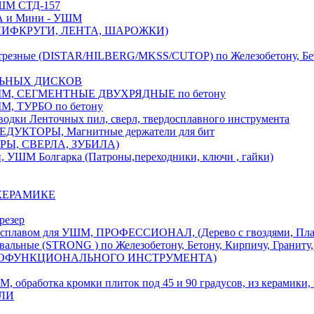
М СТД-157
А и Мини - УШМ
 ШЛИФКРУГИ, ЛЕНТА, ШАРОЖКИ)
(DISTAR/HILBERG/MKSS/CUTOP) по Железобетону, Бетону,
ЛЬНЫХ ДИСКОВ
, СЕГМЕНТНЫЕ ДВУХРЯДНЫЕ по бетону
 ТУРБО по бетону
и Ленточных пил, сверл, твердосплавного инструмента
ДУКТОРЫ, Магнитные держатели для бит
УРЫ, СВЕРЛА, ЗУБИЛА)
УШМ Болгарка (Патроны,переходники, ключи , гайки)
 КЕРАМИКЕ
резер
ом для УШМ, ПРОФЕССИОНАЛ, (Дерево с гвоздями, Пластик
ые (STRONG ) по Железобетону, Бетону, Кирпичу, Граниту, 
ОГОФУНКЦИОНАЛЬНОГО ИНСТРУМЕНТА)
тка кромки плиток под 45 и 90 градусов, из керамики, ке
ЕЛИ