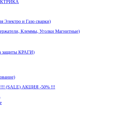
ЕКТРИКА
лектро и Газо сварки)
тели, Клеммы, Уголки Магнитные)
 защиты КРАГИ)
ование)
(SALE) АКЦИЯ -50% !!!
)
е