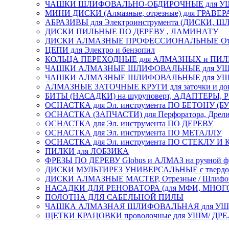
ЧАШКИ ШЛИФОВАЛЬНО-ОБДИРОЧНЫЕ для УШ
МИНИ ДИСКИ (Алмазные, отрезные) для ГРАВЕР
АБРАЗИВЫ для Электроинструмента (ДИСКИ,
ДИСКИ ПИЛЬНЫЕ ПО ДЕРЕВУ , ЛАМИНАТУ
ДИСКИ АЛМАЗНЫЕ ПРОФЕССИОНАЛЬНЫЕ Отрезные 
ЦЕПИ для Электро и бензопил
КОЛЬЦА ПЕРЕХОДНЫЕ для АЛМАЗНЫХ и ПИ
ЧАШКИ АЛМАЗНЫЕ ШЛИФОВАЛЬНЫЕ для УШМ
ЧАШКИ АЛМАЗНЫЕ ШЛИФОВАЛЬНЫЕ для УШМ,
АЛМАЗНЫЕ ЗАТОЧНЫЕ КРУГИ для заточки и доводк
БИТЫ (НАСАДКИ) на шуруповерт, АДАПТЕРЫ, РЕ
ОСНАСТКА для Эл. инструмента ПО БЕТОНУ (Б
ОСНАСТКА (ЗАПЧАСТИ) для Перфоратора, Дрели, 
ОСНАСТКА для Эл. инструмента ПО ДЕРЕВУ
ОСНАСТКА для Эл. инструмента ПО МЕТАЛЛУ
ОСНАСТКА для Эл. инструмента ПО СТЕКЛУ И
ПИЛКИ для ЛОБЗИКА
ФРЕЗЫ ПО ДЕРЕВУ Globus и АЛМАЗ на ручной ф
ДИСКИ МУЛЬТИРЕЗ УНИВЕРСАЛЬНЫЕ с твердосплав
ДИСКИ АЛМАЗНЫЕ МАСТЕР, Отрезные / Шлифовальн
НАСАДКИ ДЛЯ РЕНОВАТОРА (для МФИ, МН
ПОЛОТНА ДЛЯ САБЕЛЬНОЙ ПИЛЫ
ЧАШКА АЛМАЗНАЯ ШЛИФОВАЛЬНАЯ для УШМ, обрабо
ЩЕТКИ КРАЦОВКИ проволочные для УШМ/ ДР