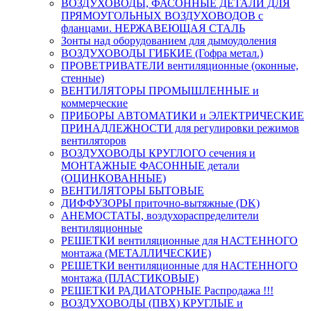
ВОЗДУХОВОДЫ, ФАСОННЫЕ ДЕТАЛИ ДЛЯ
ПРЯМОУГОЛЬНЫХ ВОЗДУХОВОДОВ с
фланцами. НЕРЖАВЕЮЩАЯ СТАЛЬ
Зонты над оборудованием для дымоудоления
ВОЗДУХОВОДЫ ГИБКИЕ (Гофра метал.)
ПРОВЕТРИВАТЕЛИ вентиляционные (оконные,
стенные)
ВЕНТИЛЯТОРЫ ПРОМЫШЛЕННЫЕ и
коммерческие
ПРИБОРЫ АВТОМАТИКИ и ЭЛЕКТРИЧЕСКИЕ
ПРИНАДЛЕЖНОСТИ для регулировки режимов
вентиляторов
ВОЗДУХОВОДЫ КРУГЛОГО сечения и
МОНТАЖНЫЕ ФАСОННЫЕ детали
(ОЦИНКОВАННЫЕ)
ВЕНТИЛЯТОРЫ БЫТОВЫЕ
ДИФФУЗОРЫ приточно-вытяжные (DK)
АНЕМОСТАТЫ, воздухораспределители
вентиляционные
РЕШЕТКИ вентиляционные для НАСТЕННОГО
монтажа (МЕТАЛЛИЧЕСКИЕ)
РЕШЕТКИ вентиляционные для НАСТЕННОГО
монтажа (ПЛАСТИКОВЫЕ)
РЕШЕТКИ РАДИАТОРНЫЕ Распродажа !!!
ВОЗДУХОВОДЫ (ПВХ) КРУГЛЫЕ и