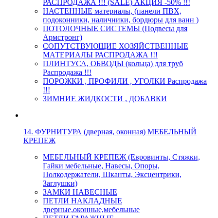
РАСПРОДАЖА !!! (SALE) АКЦИЯ -50% !!!
НАСТЕННЫЕ материалы, (панели ПВХ,
подоконники, наличники, бордюры для ванн )
ПОТОЛОЧНЫЕ СИСТЕМЫ (Подвесы для
Армстронг)
СОПУТСТВУЮЩИЕ ХОЗЯЙСТВЕННЫЕ
МАТЕРИАЛЫ РАСПРОДАЖА !!!
ПЛИНТУСА, ОБВОДЫ (кольца) для труб
Распродажа !!!
ПОРОЖКИ , ПРОФИЛИ , УГОЛКИ Распродажа
!!!
ЗИМНИЕ ЖИДКОСТИ , ДОБАВКИ
14. ФУРНИТУРА (дверная, оконная) МЕБЕЛЬНЫЙ
КРЕПЕЖ
МЕБЕЛЬНЫЙ КРЕПЕЖ (Евровинты, Стяжки,
Гайки мебельные, Навесы, Опоры,
Полкодержатели, Шканты, Эксцентрики,
Заглушки)
ЗАМКИ НАВЕСНЫЕ
ПЕТЛИ НАКЛАДНЫЕ
дверные,оконные,мебельные