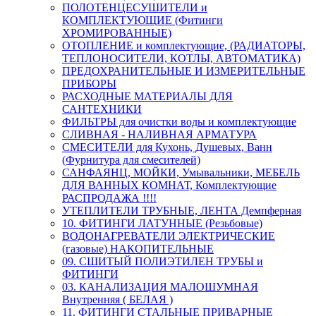
ПОЛОТЕНЦЕСУШИТЕЛИ и
КОМПЛЕКТУЮЩИЕ (Фитинги
ХРОМИРОВАННЫЕ)
ОТОПЛЕНИЕ и комплектующие, (РАДИАТОРЫ,
ТЕПЛОНОСИТЕЛИ, КОТЛЫ, АВТОМАТИКА)
ПРЕДОХРАНИТЕЛЬНЫЕ И ИЗМЕРИТЕЛЬНЫЕ
ПРИБОРЫ
РАСХОДНЫЕ МАТЕРИАЛЫ ДЛЯ
САНТЕХНИКИ
ФИЛЬТРЫ для очистки воды и комплектующие
СЛИВНАЯ - НАЛИВНАЯ АРМАТУРА
СМЕСИТЕЛИ для Кухонь, Душевых, Ванн
(Фурнитура для смесителей)
САНФАЯНЦ, МОЙКИ, Умывальники, МЕБЕЛЬ
ДЛЯ ВАННЫХ КОМНАТ, Комплектующие
РАСПРОДАЖА !!!!
УТЕПЛИТЕЛИ ТРУБНЫЕ, ЛЕНТА Демпферная
10. ФИТИНГИ ЛАТУННЫЕ (Резьбовые)
ВОДОНАГРЕВАТЕЛИ ЭЛЕКТРИЧЕСКИЕ
(газовые) НАКОПИТЕЛЬНЫЕ
09. СШИТЫЙ ПОЛИЭТИЛЕН ТРУБЫ и
ФИТИНГИ
03. КАНАЛИЗАЦИЯ МАЛОШУМНАЯ
Внутренняя ( БЕЛАЯ )
11. ФИТИНГИ СТАЛЬНЫЕ ПРИВАРНЫЕ