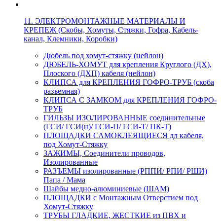
11. ЭЛЕКТРОМОНТАЖНЫЕ МАТЕРИАЛЫ И
КРЕПЕЖ (Скобы, Хомуты, Стяжки, Гофра, Кабель-
канал, Клемники, Коробки)
Дюбель под хомут-стяжку (нейлон)
ДЮБЕЛЬ-ХОМУТ для крепления Круглого (ДХ),
Плоского (ДХП) кабеля (нейлон)
КЛИПСА для КРЕПЛЕНИЯ ГОФРО-ТРУБ (скоба
разъемная)
КЛИПСА С ЗАМКОМ для КРЕПЛЕНИЯ ГОФРО-
ТРУБ
ГИЛЬЗЫ ИЗОЛИРОВАННЫЕ соединительные
(ГСИ/ ГСИ(н)/ ГСИ-П/ ГСИ-Т/ ПК-Т)
ПЛОЩАДКИ САМОКЛЕЯЩИЕСЯ дл кабеля,
под Хомут-Стяжку
ЗАЖИМЫ, Соединители проводов,
Изолированные
РАЗЪЕМЫ изолированные (РППИ/ РПИ/ РШИ)
Папа / Мама
Шайбы медно-алюминиевые (ШАМ)
ПЛОЩАДКИ с Монтажным Отверстием под
Хомут-Стяжку
ТРУБЫ ГЛАДКИЕ, ЖЕСТКИЕ из ПВХ и