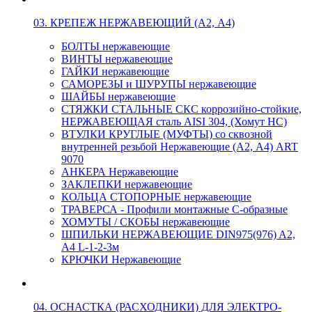
03. КРЕПЕЖ НЕРЖАВЕЮЩИЙ (А2, А4)
БОЛТЫ нержавеющие
ВИНТЫ нержавеющие
ГАЙКИ нержавеющие
САМОРЕЗЫ и ШУРУПЫ нержавеющие
ШАЙБЫ нержавеющие
СТЯЖКИ СТАЛЬНЫЕ СКС коррозийно-стойкие,
НЕРЖАВЕЮЩАЯ сталь AISI 304, (Хомут НС)
ВТУЛКИ КРУГЛЫЕ (МУФТЫ) со сквозной
внутренней резьбой Нержавеющие (А2, А4) ART
9070
АНКЕРА Нержавеющие
ЗАКЛЕПКИ нержавеющие
КОЛЬЦА СТОПОРНЫЕ нержавеющие
ТРАВЕРСА - Профили монтажные С-образные
ХОМУТЫ / СКОБЫ нержавеющие
ШПИЛЬКИ НЕРЖАВЕЮЩИЕ DIN975(976) A2,
А4 L-1-2-3м
КРЮЧКИ Нержавеющие
04. ОСНАСТКА (РАСХОДНИКИ) ДЛЯ ЭЛЕКТРО-