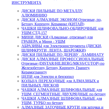
ИНСТРУМЕНТА
ДИСКИ ПИЛЬНЫЕ ПО МЕТАЛЛУ,
АЛЮМИНИЮ
ДИСКИ АЛМАЗНЫЕ ЭКОНОМ Отрезные, по,
Бетону, Кирпичу, Керамике (КИТАЙ)
ЧАШКИ ШЛИФОВАЛЬНО-ОБДИРОЧНЫЕ для
УШМ СТД-157
МИНИ ДИСКИ (Алмазные, отрезные) для
ГРАВЕРА и Мини - УШМ
АБРАЗИВЫ для Электроинструмента (ДИСКИ,
ШЛИФКРУГИ, ЛЕНТА, ШАРОЖКИ)
ДИСКИ ПИЛЬНЫЕ ПО ДЕРЕВУ , ЛАМИНАТУ
ДИСКИ АЛМАЗНЫЕ ПРОФЕССИОНАЛЬНЫЕ
Отрезные (DISTAR/HILBERG/MKSS/CUTOP) по
Железобетону, Бетону, Кирпичу, Граниту,
Керамограниту
ЦЕПИ для Электро и бензопил
КОЛЬЦА ПЕРЕХОДНЫЕ для АЛМАЗНЫХ и
ПИЛЬНЫХ ДИСКОВ
ЧАШКИ АЛМАЗНЫЕ ШЛИФОВАЛЬНЫЕ для
УШМ, СЕГМЕНТНЫЕ ДВУХРЯДНЫЕ по бетону
ЧАШКИ АЛМАЗНЫЕ ШЛИФОВАЛЬНЫЕ для
УШМ, ТУРБО по бетону
АЛМАЗНЫЕ ЗАТОЧНЫЕ КРУГИ для заточки и