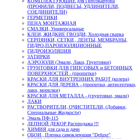
КОМПЛЕКТУЮЩИЕ для Гипсокартона
(ПРОФИЛИ, ПОДВЕСЫ, УДЛИНИТЕЛИ,
СОЕДИНИТЕЛИ)
ГЕРМЕТИКИ
ПЕНА МОНТАЖНАЯ
СМАЗКИ, Универсальные
КЛЕИ, ЖИДКИЕ ГВОЗДИ, Холодная сварка
СЕРПЯНКИ, СЕТКИ , ЛЕНТЫ, МЕМБРАНЫ,
ГИДРО-ПАРОИЗОЛЯЦИОННЫЕ
ГИДРОИЗОЛЯЦИЯ
ЗАТИРКИ
АЭРОЗОЛИ (Эмали, Лаки, Грунтовки)
ГРУНТОВКИ ДЛЯ ГИПСОВЫХ и БЕТОННЫХ
ПОВЕРХНОСТЕЙ - (пропитки)
КРАСКИ ДЛЯ ВНУТРЕННИХ РАБОТ (колера)
КРАСКИ ДЛЯ ДЕРЕВА - (пропитки, антисептики,
лаки, морилки)
КРАСКИ ДЛЯ МЕТАЛЛА - (грунтовки, эмали)
ЛАКИ
РАСТВОРИТЕЛИ, ОЧИСТИТЕЛИ, (Добавки,
Специальные Жидкости)
Эмаль ПФ-115
ЛЕПНОЙ ДЕКОР Распродажа !!!
ХИМИЯ для сада и дачи
ОБОИ , Пленка самоклеющая "Deluxe"