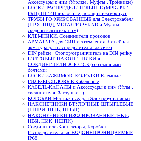
Аксессуары к ним (Уголки , Муфты , Тройники)
БЛОКИ РАСПРЕДЕЛИТЕЛЬНЫЕ (МРБ / РБ /
РБП) 1П / 4П полюсные , в защитном корпусе
ТРУБЫ ГОФРИРОВАННЫЕ для Электрокабеля
(ПВХ, ПНД, МЕТАЛЛОРУКАВ и Муфты
соеденительные к ним)
КЛЕМНИКИ, Соединители проводов
АРМАТУРА для СИП и заземления. Линейная
арматура для распределительных сетей
DIN рейки , Стопор/ограничитель на DIN рейку
БОЛТОВЫЕ НАКОНЕЧНИКИ и
СОЕДИНИТЕЛИ 2СБ / 4СБ (со срывными
болтами)
БЛОКИ ЗАЖИМОВ, КОЛОДКИ Клемные
ГИЛЬЗЫ СИЛОВЫЕ Кабельные
КАБЕЛЬ-КАНАЛЫ и Аксессуары к ним (Углы ,
соединители, Заглушки...)
КОРОБКИ Монтажные, для Электроустановки
НАКОНЕЧНИКИ ВТУЛОЧНЫЕ ШТЫРЬЕВЫЕ
(НШВИ, НШВ, НШвН)
НАКОНЕЧНИКИ ИЗОЛИРОВАННЫЕ (НКИ,
НВИ, НИК, НШПИ)
Соединители-Коннекторы, Коробки
Распределительные ВОДОНЕПРОНИЦАЕМЫЕ
IP68