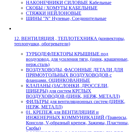
НАКОНЕЧНИКИ СИЛОВЫЕ Кабельные
СКОБЫ / ХОМУТЫ КАБЕЛЬНЫЕ
СТЯЖКИ НЕЙЛОНОВЫЕ
ШИНЫ "N" Нулевые, Соединительные
12. ВЕНТИЛЯЦИЯ , ТЕПЛОТЕХНИКА (конвекторы,
теплопушки, обогреватели)
ТУРБОДЕФЛЕКТОРЫ КРЫШНЫЕ под
воздуховод, для усиления тяги, (цинк, крашенные,
нерж.сталь)
ВОЗДУХОВОДЫ, ФАСОННЫЕ ДЕТАЛИ ДЛЯ
ПРЯМОУГОЛЬНЫХ ВОЗДУХОВОДОВ с
фланцами. ОЦИНКОВАННЫЕ
КЛАПАНЫ (ЗАСЛОНКИ, ДРОССЕЛИ,
ШИБЕРЫ) для систем КРГЛЫХ
ВОЗДУХОВОДОВ (ЦИНК, НЕРЖ, МЕТАЛЛ)
ФИЛЬТРЫ для вентиляционных систем (ЦИНК,
НЕРЖ, МЕТАЛЛ)
01. КРЕПЕЖ для ВЕНТИЛЯЦИИ и
ИНЖЕНЕРНЫХ КОММУНИКАЦИЙ (Траверсы,
Консоли, V-образный крепеж, Зажимы, Пластины,
Скобы)