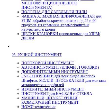
МНОГОФУНКЦИОНАЛЬНОГО
ИНСТРУМЕНТА)
ПОЛОТНА ДЛЯ САБЕЛЬНОЙ ПИЛЫ
ЧАШКА АЛМАЗНАЯ ШЛИФОВАЛЬНАЯ для
УШМ, обработка кромки плиток под 45 и 90
градусов, из керамики, керамогранита и
натурального камня
ЩЕТКИ КРАЦОВКИ проволочные для УШМ/
ДРЕЛИ
05. РУЧНОЙ ИНСТРУМЕНТ
ПОРОХОВОЙ ИНСТРУМЕНТ
АВТОИНСТРУМЕНТ (КЛЮЧИ , ГОЛОВКИ)
ДОПОЛНИТЕЛЬНЫЙ ИНСТРУМЕНТ
ЗАКЛЕПОЧНИКИ для всех видов заклепок,
Штифтов, МОЛЛИ, ПРОСЕКАТЕЛИ для монтажа
металлических профилей
ИЗМЕРИТЕЛЬНЫЙ ИНСТРУМЕНТ
ИНСТРУМЕНТ для КАФЕЛЯ и СТЕКЛА
МАЛЯРНЫЙ, ШТУКАТУРНЫЙ,
РАЗМЕТОЧНЫЙ ИНСТРУМЕНТ
НОЖИ технические