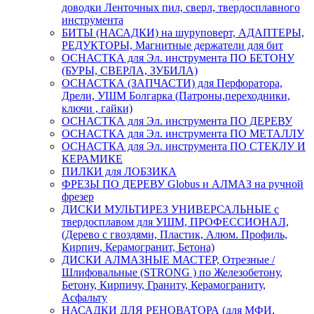
доводки Ленточных пил, сверл, твердосплавного
инструмента
БИТЫ (НАСАДКИ) на шуруповерт, АДАПТЕРЫ,
РЕДУКТОРЫ, Магнитные держатели для бит
ОСНАСТКА для Эл. инструмента ПО БЕТОНУ
(БУРЫ, СВЕРЛА, ЗУБИЛА)
ОСНАСТКА (ЗАПЧАСТИ) для Перфоратора,
Дрели, УШМ Болгарка (Патроны,переходники,
ключи , гайки)
ОСНАСТКА для Эл. инструмента ПО ДЕРЕВУ
ОСНАСТКА для Эл. инструмента ПО МЕТАЛЛУ
ОСНАСТКА для Эл. инструмента ПО СТЕКЛУ И
КЕРАМИКЕ
ПИЛКИ для ЛОБЗИКА
ФРЕЗЫ ПО ДЕРЕВУ Globus и АЛМАЗ на ручной
фрезер
ДИСКИ МУЛЬТИРЕЗ УНИВЕРСАЛЬНЫЕ с
твердосплавом для УШМ, ПРОФЕССИОНАЛ,
(Дерево с гвоздями, Пластик, Алюм. Профиль,
Кирпич, Керамогранит, Бетона)
ДИСКИ АЛМАЗНЫЕ МАСТЕР, Отрезные /
Шлифовальные (STRONG ) по Железобетону,
Бетону, Кирпичу, Граниту, Керамограниту,
Асфальту
НАСАДКИ ДЛЯ РЕНОВАТОРА (для МФИ,