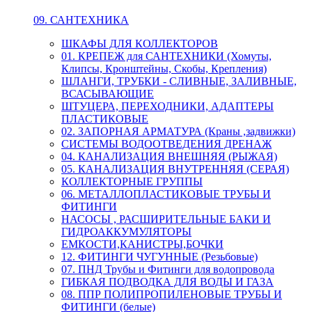
09. САНТЕХНИКА
ШКАФЫ ДЛЯ КОЛЛЕКТОРОВ
01. КРЕПЕЖ для САНТЕХНИКИ (Хомуты,
Клипсы, Кронштейны, Скобы, Крепления)
ШЛАНГИ, ТРУБКИ - СЛИВНЫЕ, ЗАЛИВНЫЕ,
ВСАСЫВАЮЩИЕ
ШТУЦЕРА, ПЕРЕХОДНИКИ, АДАПТЕРЫ
ПЛАСТИКОВЫЕ
02. ЗАПОРНАЯ АРМАТУРА (Краны ,задвижки)
СИСТЕМЫ ВОДООТВЕДЕНИЯ ДРЕНАЖ
04. КАНАЛИЗАЦИЯ ВНЕШНЯЯ (РЫЖАЯ)
05. КАНАЛИЗАЦИЯ ВНУТРЕННЯЯ (СЕРАЯ)
КОЛЛЕКТОРНЫЕ ГРУППЫ
06. МЕТАЛЛОПЛАСТИКОВЫЕ ТРУБЫ И
ФИТИНГИ
НАСОСЫ , РАСШИРИТЕЛЬНЫЕ БАКИ И
ГИДРОАККУМУЛЯТОРЫ
ЕМКОСТИ,КАНИСТРЫ,БОЧКИ
12. ФИТИНГИ ЧУГУННЫЕ (Резьбовые)
07. ПНД Трубы и Фитинги для водопровода
ГИБКАЯ ПОДВОДКА ДЛЯ ВОДЫ И ГАЗА
08. ППР ПОЛИПРОПИЛЕНОВЫЕ ТРУБЫ И
ФИТИНГИ (белые)