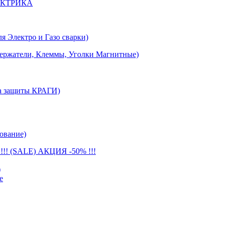
ЕКТРИКА
лектро и Газо сварки)
тели, Клеммы, Уголки Магнитные)
 защиты КРАГИ)
ование)
(SALE) АКЦИЯ -50% !!!
)
е