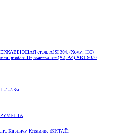
ЕРЖАВЕЮЩАЯ сталь AISI 304, (Хомут НС)
ей резьбой Нержавеющие (А2, А4) ART 9070
-1-2-3м
ТРУМЕНТА
Ю
у, Кирпичу, Керамике (КИТАЙ)