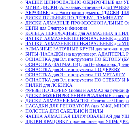
ЧАШКИ ШЛИФОВАЛЬНО-ОБДИРОЧНЫЕ для УШ
МИНИ ДИСКИ (Алмазные, отрезные) для ГРАВЕР
АБРАЗИВЫ для Электроинструмента (ДИСКИ,
ДИСКИ ПИЛЬНЫЕ ПО ДЕРЕВУ , ЛАМИНАТУ
ДИСКИ АЛМАЗНЫЕ ПРОФЕССИОНАЛЬНЫЕ Отрезные 
ЦЕПИ для Электро и бензопил
КОЛЬЦА ПЕРЕХОДНЫЕ для АЛМАЗНЫХ и ПИ
ЧАШКИ АЛМАЗНЫЕ ШЛИФОВАЛЬНЫЕ для УШМ
ЧАШКИ АЛМАЗНЫЕ ШЛИФОВАЛЬНЫЕ для УШМ,
АЛМАЗНЫЕ ЗАТОЧНЫЕ КРУГИ для заточки и доводк
БИТЫ (НАСАДКИ) на шуруповерт, АДАПТЕРЫ, РЕ
ОСНАСТКА для Эл. инструмента ПО БЕТОНУ (Б
ОСНАСТКА (ЗАПЧАСТИ) для Перфоратора, Дрели, 
ОСНАСТКА для Эл. инструмента ПО ДЕРЕВУ
ОСНАСТКА для Эл. инструмента ПО МЕТАЛЛУ
ОСНАСТКА для Эл. инструмента ПО СТЕКЛУ И
ПИЛКИ для ЛОБЗИКА
ФРЕЗЫ ПО ДЕРЕВУ Globus и АЛМАЗ на ручной ф
ДИСКИ МУЛЬТИРЕЗ УНИВЕРСАЛЬНЫЕ с твердосплав
ДИСКИ АЛМАЗНЫЕ МАСТЕР, Отрезные / Шлифовальн
НАСАДКИ ДЛЯ РЕНОВАТОРА (для МФИ, МН
ПОЛОТНА ДЛЯ САБЕЛЬНОЙ ПИЛЫ
ЧАШКА АЛМАЗНАЯ ШЛИФОВАЛЬНАЯ для УШМ, обрабо
ЩЕТКИ КРАЦОВКИ проволочные для УШМ/ ДР