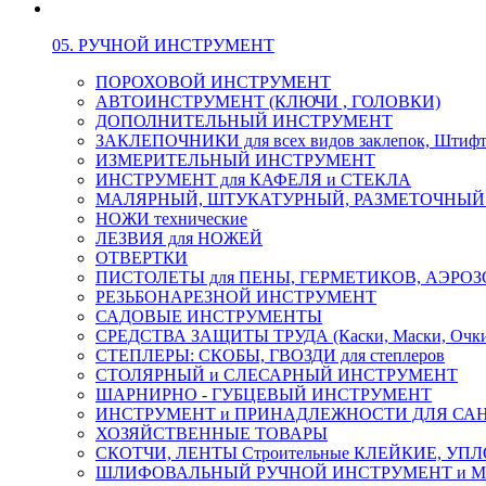
05. РУЧНОЙ ИНСТРУМЕНТ
ПОРОХОВОЙ ИНСТРУМЕНТ
АВТОИНСТРУМЕНТ (КЛЮЧИ , ГОЛОВКИ)
ДОПОЛНИТЕЛЬНЫЙ ИНСТРУМЕНТ
ЗАКЛЕПОЧНИКИ для всех видов заклепок, Штиф
ИЗМЕРИТЕЛЬНЫЙ ИНСТРУМЕНТ
ИНСТРУМЕНТ для КАФЕЛЯ и СТЕКЛА
МАЛЯРНЫЙ, ШТУКАТУРНЫЙ, РАЗМЕТОЧНЫЙ
НОЖИ технические
ЛЕЗВИЯ для НОЖЕЙ
ОТВЕРТКИ
ПИСТОЛЕТЫ для ПЕНЫ, ГЕРМЕТИКОВ, АЭР
РЕЗЬБОНАРЕЗНОЙ ИНСТРУМЕНТ
САДОВЫЕ ИНСТРУМЕНТЫ
СРЕДСТВА ЗАЩИТЫ ТРУДА (Каски, Маски, Очки, 
СТЕПЛЕРЫ: СКОБЫ, ГВОЗДИ для степлеров
СТОЛЯРНЫЙ и СЛЕСАРНЫЙ ИНСТРУМЕНТ
ШАРНИРНО - ГУБЦЕВЫЙ ИНСТРУМЕНТ
ИНСТРУМЕНТ и ПРИНАДЛЕЖНОСТИ ДЛЯ СА
ХОЗЯЙСТВЕННЫЕ ТОВАРЫ
СКОТЧИ, ЛЕНТЫ Строительные КЛЕЙКИЕ, У
ШЛИФОВАЛЬНЫЙ РУЧНОЙ ИНСТРУМЕНТ и 