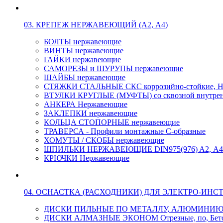
03. КРЕПЕЖ НЕРЖАВЕЮЩИЙ (А2, А4)
БОЛТЫ нержавеющие
ВИНТЫ нержавеющие
ГАЙКИ нержавеющие
САМОРЕЗЫ и ШУРУПЫ нержавеющие
ШАЙБЫ нержавеющие
СТЯЖКИ СТАЛЬНЫЕ СКС коррозийно-стойкие, Н
ВТУЛКИ КРУГЛЫЕ (МУФТЫ) со сквозной внутренн
АНКЕРА Нержавеющие
ЗАКЛЕПКИ нержавеющие
КОЛЬЦА СТОПОРНЫЕ нержавеющие
ТРАВЕРСА - Профили монтажные С-образные
ХОМУТЫ / СКОБЫ нержавеющие
ШПИЛЬКИ НЕРЖАВЕЮЩИЕ DIN975(976) A2, А4 L
КРЮЧКИ Нержавеющие
04. ОСНАСТКА (РАСХОДНИКИ) ДЛЯ ЭЛЕКТРО-ИНС
ДИСКИ ПИЛЬНЫЕ ПО МЕТАЛЛУ, АЛЮМИНИ
ДИСКИ АЛМАЗНЫЕ ЭКОНОМ Отрезные, по, Бетон