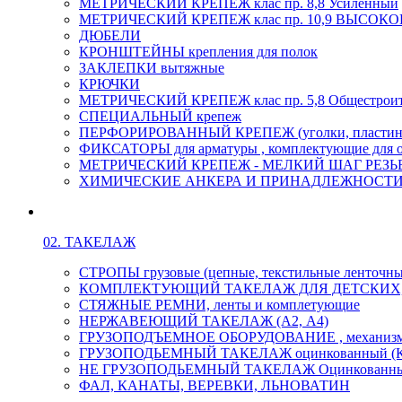
МЕТРИЧЕСКИЙ КРЕПЕЖ клас пр. 8,8 Усиленный
МЕТРИЧЕСКИЙ КРЕПЕЖ клас пр. 10,9 ВЫСО
ДЮБЕЛИ
КРОНШТЕЙНЫ крепления для полок
ЗАКЛЕПКИ вытяжные
КРЮЧКИ
МЕТРИЧЕСКИЙ КРЕПЕЖ клас пр. 5,8 Общестрои
СПЕЦИАЛЬНЫЙ крепеж
ПЕРФОРИРОВАННЫЙ КРЕПЕЖ (уголки, пластины
ФИКСАТОРЫ для арматуры , комплектующие для 
МЕТРИЧЕСКИЙ КРЕПЕЖ - МЕЛКИЙ ШАГ РЕЗЬБЫ,
ХИМИЧЕСКИЕ АНКЕРА И ПРИНАДЛЕЖНОСТИ
02. ТАКЕЛАЖ
СТРОПЫ грузовые (цепные, текстильные ленточны
КОМПЛЕКТУЮЩИЙ ТАКЕЛАЖ ДЛЯ ДЕТСКИХ
СТЯЖНЫЕ РЕМНИ, ленты и комплетующие
НЕРЖАВЕЮЩИЙ ТАКЕЛАЖ (А2, А4)
ГРУЗОПОДЪЕМНОЕ ОБОРУДОВАНИЕ , механиз
ГРУЗОПОДЬЕМНЫЙ ТАКЕЛАЖ оцинкованный (К
НЕ ГРУЗОПОДЬЕМНЫЙ ТАКЕЛАЖ Оцинкованн
ФАЛ, КАНАТЫ, ВЕРЕВКИ, ЛЬНОВАТИН