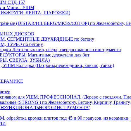
М СТД-157
А и Мини - УШМ
 ШЛИФКРУГИ, ЛЕНТА, ШАРОЖКИ)
(DISTAR/HILBERG/MKSS/CUTOP) по Железобетону, Бетону,
ЛЬНЫХ ДИСКОВ
, СЕГМЕНТНЫЕ ДВУХРЯДНЫЕ по бетону
 ТУРБО по бетону
и Ленточных пил, сверл, твердосплавного инструмента
ДУКТОРЫ, Магнитные держатели для бит
УРЫ, СВЕРЛА, ЗУБИЛА)
УШМ Болгарка (Патроны,переходники, ключи , гайки)
 КЕРАМИКЕ
резер
ом для УШМ, ПРОФЕССИОНАЛ, (Дерево с гвоздями, Пластик
ые (STRONG ) по Железобетону, Бетону, Кирпичу, Граниту, 
ОГОФУНКЦИОНАЛЬНОГО ИНСТРУМЕНТА)
тка кромки плиток под 45 и 90 градусов, из керамики, ке
ЕЛИ