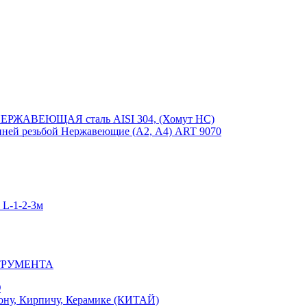
ЕРЖАВЕЮЩАЯ сталь AISI 304, (Хомут НС)
ей резьбой Нержавеющие (А2, А4) ART 9070
-1-2-3м
ТРУМЕНТА
Ю
у, Кирпичу, Керамике (КИТАЙ)