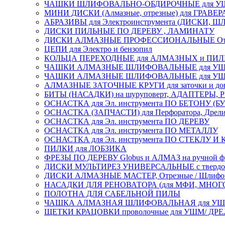
ЧАШКИ ШЛИФОВАЛЬНО-ОБДИРОЧНЫЕ для УШ
МИНИ ДИСКИ (Алмазные, отрезные) для ГРАВЕР
АБРАЗИВЫ для Электроинструмента (ДИСКИ,
ДИСКИ ПИЛЬНЫЕ ПО ДЕРЕВУ , ЛАМИНАТУ
ДИСКИ АЛМАЗНЫЕ ПРОФЕССИОНАЛЬНЫЕ Отрезные 
ЦЕПИ для Электро и бензопил
КОЛЬЦА ПЕРЕХОДНЫЕ для АЛМАЗНЫХ и ПИ
ЧАШКИ АЛМАЗНЫЕ ШЛИФОВАЛЬНЫЕ для УШМ
ЧАШКИ АЛМАЗНЫЕ ШЛИФОВАЛЬНЫЕ для УШМ,
АЛМАЗНЫЕ ЗАТОЧНЫЕ КРУГИ для заточки и доводк
БИТЫ (НАСАДКИ) на шуруповерт, АДАПТЕРЫ, РЕ
ОСНАСТКА для Эл. инструмента ПО БЕТОНУ (Б
ОСНАСТКА (ЗАПЧАСТИ) для Перфоратора, Дрели, 
ОСНАСТКА для Эл. инструмента ПО ДЕРЕВУ
ОСНАСТКА для Эл. инструмента ПО МЕТАЛЛУ
ОСНАСТКА для Эл. инструмента ПО СТЕКЛУ И
ПИЛКИ для ЛОБЗИКА
ФРЕЗЫ ПО ДЕРЕВУ Globus и АЛМАЗ на ручной ф
ДИСКИ МУЛЬТИРЕЗ УНИВЕРСАЛЬНЫЕ с твердосплав
ДИСКИ АЛМАЗНЫЕ МАСТЕР, Отрезные / Шлифовальн
НАСАДКИ ДЛЯ РЕНОВАТОРА (для МФИ, МН
ПОЛОТНА ДЛЯ САБЕЛЬНОЙ ПИЛЫ
ЧАШКА АЛМАЗНАЯ ШЛИФОВАЛЬНАЯ для УШМ, обрабо
ЩЕТКИ КРАЦОВКИ проволочные для УШМ/ ДР