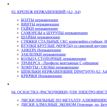
03. КРЕПЕЖ НЕРЖАВЕЮЩИЙ (А2, А4)
БОЛТЫ нержавеющие
ВИНТЫ нержавеющие
ГАЙКИ нержавеющие
САМОРЕЗЫ и ШУРУПЫ нержавеющие
ШАЙБЫ нержавеющие
СТЯЖКИ СТАЛЬНЫЕ СКС коррозийно-стойкие, Н
ВТУЛКИ КРУГЛЫЕ (МУФТЫ) со сквозной внутренн
АНКЕРА Нержавеющие
ЗАКЛЕПКИ нержавеющие
КОЛЬЦА СТОПОРНЫЕ нержавеющие
ТРАВЕРСА - Профили монтажные С-образные
ХОМУТЫ / СКОБЫ нержавеющие
ШПИЛЬКИ НЕРЖАВЕЮЩИЕ DIN975(976) A2, А4 L
КРЮЧКИ Нержавеющие
04. ОСНАСТКА (РАСХОДНИКИ) ДЛЯ ЭЛЕКТРО-ИНС
ДИСКИ ПИЛЬНЫЕ ПО МЕТАЛЛУ, АЛЮМИНИ
ДИСКИ АЛМАЗНЫЕ ЭКОНОМ Отрезные, по, Бетон