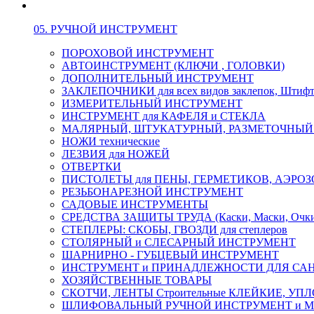
05. РУЧНОЙ ИНСТРУМЕНТ
ПОРОХОВОЙ ИНСТРУМЕНТ
АВТОИНСТРУМЕНТ (КЛЮЧИ , ГОЛОВКИ)
ДОПОЛНИТЕЛЬНЫЙ ИНСТРУМЕНТ
ЗАКЛЕПОЧНИКИ для всех видов заклепок, Штиф
ИЗМЕРИТЕЛЬНЫЙ ИНСТРУМЕНТ
ИНСТРУМЕНТ для КАФЕЛЯ и СТЕКЛА
МАЛЯРНЫЙ, ШТУКАТУРНЫЙ, РАЗМЕТОЧНЫЙ
НОЖИ технические
ЛЕЗВИЯ для НОЖЕЙ
ОТВЕРТКИ
ПИСТОЛЕТЫ для ПЕНЫ, ГЕРМЕТИКОВ, АЭР
РЕЗЬБОНАРЕЗНОЙ ИНСТРУМЕНТ
САДОВЫЕ ИНСТРУМЕНТЫ
СРЕДСТВА ЗАЩИТЫ ТРУДА (Каски, Маски, Очки, 
СТЕПЛЕРЫ: СКОБЫ, ГВОЗДИ для степлеров
СТОЛЯРНЫЙ и СЛЕСАРНЫЙ ИНСТРУМЕНТ
ШАРНИРНО - ГУБЦЕВЫЙ ИНСТРУМЕНТ
ИНСТРУМЕНТ и ПРИНАДЛЕЖНОСТИ ДЛЯ СА
ХОЗЯЙСТВЕННЫЕ ТОВАРЫ
СКОТЧИ, ЛЕНТЫ Строительные КЛЕЙКИЕ, У
ШЛИФОВАЛЬНЫЙ РУЧНОЙ ИНСТРУМЕНТ и 