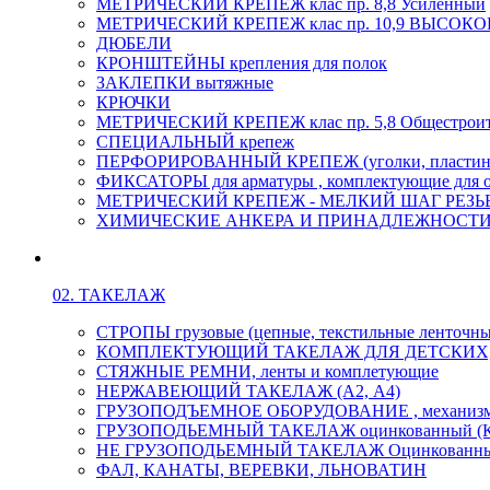
МЕТРИЧЕСКИЙ КРЕПЕЖ клас пр. 8,8 Усиленный
МЕТРИЧЕСКИЙ КРЕПЕЖ клас пр. 10,9 ВЫСО
ДЮБЕЛИ
КРОНШТЕЙНЫ крепления для полок
ЗАКЛЕПКИ вытяжные
КРЮЧКИ
МЕТРИЧЕСКИЙ КРЕПЕЖ клас пр. 5,8 Общестрои
СПЕЦИАЛЬНЫЙ крепеж
ПЕРФОРИРОВАННЫЙ КРЕПЕЖ (уголки, пластины
ФИКСАТОРЫ для арматуры , комплектующие для 
МЕТРИЧЕСКИЙ КРЕПЕЖ - МЕЛКИЙ ШАГ РЕЗЬБЫ,
ХИМИЧЕСКИЕ АНКЕРА И ПРИНАДЛЕЖНОСТИ
02. ТАКЕЛАЖ
СТРОПЫ грузовые (цепные, текстильные ленточны
КОМПЛЕКТУЮЩИЙ ТАКЕЛАЖ ДЛЯ ДЕТСКИХ
СТЯЖНЫЕ РЕМНИ, ленты и комплетующие
НЕРЖАВЕЮЩИЙ ТАКЕЛАЖ (А2, А4)
ГРУЗОПОДЪЕМНОЕ ОБОРУДОВАНИЕ , механиз
ГРУЗОПОДЬЕМНЫЙ ТАКЕЛАЖ оцинкованный (К
НЕ ГРУЗОПОДЬЕМНЫЙ ТАКЕЛАЖ Оцинкованн
ФАЛ, КАНАТЫ, ВЕРЕВКИ, ЛЬНОВАТИН