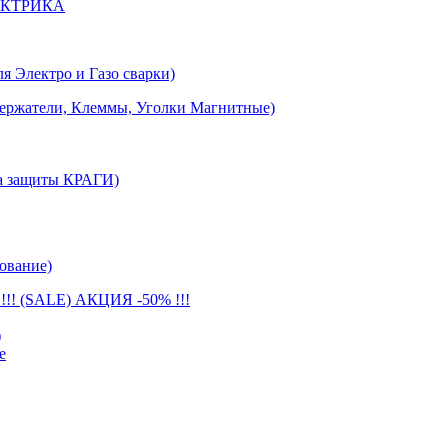
ЕКТРИКА
лектро и Газо сварки)
тели, Клеммы, Уголки Магнитные)
 защиты КРАГИ)
ование)
(SALE) АКЦИЯ -50% !!!
)
е