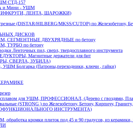
М СТД-157
А и Мини - УШМ
 ШЛИФКРУГИ, ЛЕНТА, ШАРОЖКИ)
(DISTAR/HILBERG/MKSS/CUTOP) по Железобетону, Бетону,
ЛЬНЫХ ДИСКОВ
, СЕГМЕНТНЫЕ ДВУХРЯДНЫЕ по бетону
 ТУРБО по бетону
и Ленточных пил, сверл, твердосплавного инструмента
ДУКТОРЫ, Магнитные держатели для бит
УРЫ, СВЕРЛА, ЗУБИЛА)
УШМ Болгарка (Патроны,переходники, ключи , гайки)
 КЕРАМИКЕ
резер
ом для УШМ, ПРОФЕССИОНАЛ, (Дерево с гвоздями, Пластик
ые (STRONG ) по Железобетону, Бетону, Кирпичу, Граниту, 
ОГОФУНКЦИОНАЛЬНОГО ИНСТРУМЕНТА)
тка кромки плиток под 45 и 90 градусов, из керамики, ке
ЕЛИ