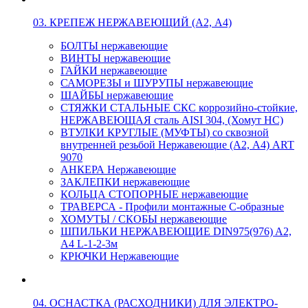
03. КРЕПЕЖ НЕРЖАВЕЮЩИЙ (А2, А4)
БОЛТЫ нержавеющие
ВИНТЫ нержавеющие
ГАЙКИ нержавеющие
САМОРЕЗЫ и ШУРУПЫ нержавеющие
ШАЙБЫ нержавеющие
СТЯЖКИ СТАЛЬНЫЕ СКС коррозийно-стойкие,
НЕРЖАВЕЮЩАЯ сталь AISI 304, (Хомут НС)
ВТУЛКИ КРУГЛЫЕ (МУФТЫ) со сквозной
внутренней резьбой Нержавеющие (А2, А4) ART
9070
АНКЕРА Нержавеющие
ЗАКЛЕПКИ нержавеющие
КОЛЬЦА СТОПОРНЫЕ нержавеющие
ТРАВЕРСА - Профили монтажные С-образные
ХОМУТЫ / СКОБЫ нержавеющие
ШПИЛЬКИ НЕРЖАВЕЮЩИЕ DIN975(976) A2,
А4 L-1-2-3м
КРЮЧКИ Нержавеющие
04. ОСНАСТКА (РАСХОДНИКИ) ДЛЯ ЭЛЕКТРО-