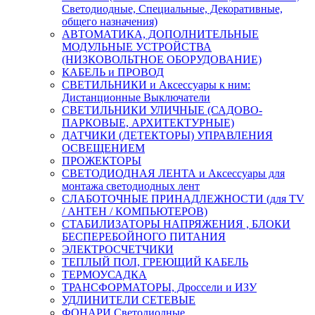
Светодиодные, Специальные, Декоративные,
общего назначения)
АВТОМАТИКА, ДОПОЛНИТЕЛЬНЫЕ
МОДУЛЬНЫЕ УСТРОЙСТВА
(НИЗКОВОЛЬТНОЕ ОБОРУДОВАНИЕ)
КАБЕЛЬ и ПРОВОД
СВЕТИЛЬНИКИ и Аксессуары к ним:
Дистанционные Выключатели
СВЕТИЛЬНИКИ УЛИЧНЫЕ (САДОВО-
ПАРКОВЫЕ, АРХИТЕКТУРНЫЕ)
ДАТЧИКИ (ДЕТЕКТОРЫ) УПРАВЛЕНИЯ
ОСВЕЩЕНИЕМ
ПРОЖЕКТОРЫ
СВЕТОДИОДНАЯ ЛЕНТА и Аксессуары для
монтажа светодиодных лент
СЛАБОТОЧНЫЕ ПРИНАДЛЕЖНОСТИ (для TV
/ АНТЕН / КОМПЬЮТЕРОВ)
СТАБИЛИЗАТОРЫ НАПРЯЖЕНИЯ , БЛОКИ
БЕСПЕРЕБОЙНОГО ПИТАНИЯ
ЭЛЕКТРОСЧЕТЧИКИ
ТЕПЛЫЙ ПОЛ, ГРЕЮЩИЙ КАБЕЛЬ
ТЕРМОУСАДКА
ТРАНСФОРМАТОРЫ, Дроссели и ИЗУ
УДЛИНИТЕЛИ СЕТЕВЫЕ
ФОНАРИ Светодиодные