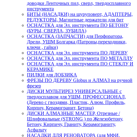
доводки Ленточных пил, сверл, твердосплавного
инструмента
БИТЫ (НАСАДКИ) на шуруповерт, АДАПТЕРЫ,
РЕДУКТОРЫ, Магнитные держатели для бит
ОСНАСТКА для Эл. инструмента ПО БЕТОНУ
(БУРЫ, СВЕРЛА, ЗУБИЛА)
ОСНАСТКА (ЗАПЧАСТИ) для Перфоратора,
Дрели, УШМ Болгарка (Патроны,переходники,
ключи , гайки)
ОСНАСТКА для Эл. инструмента ПО ДЕРЕВУ
ОСНАСТКА для Эл. инструмента ПО МЕТАЛЛУ
ОСНАСТКА для Эл. инструмента ПО СТЕКЛУ И
КЕРАМИКЕ
ПИЛКИ для ЛОБЗИКА
ФРЕЗЫ ПО ДЕРЕВУ Globus и АЛМАЗ на ручной
фрезер
ДИСКИ МУЛЬТИРЕЗ УНИВЕРСАЛЬНЫЕ с
твердосплавом для УШМ, ПРОФЕССИОНАЛ,
(Дерево с гвоздями, Пластик, Алюм. Профиль,
Кирпич, Керамогранит, Бетона)
ДИСКИ АЛМАЗНЫЕ МАСТЕР, Отрезные /
Шлифовальные (STRONG ) по Железобетону,
Бетону, Кирпичу, Граниту, Керамограниту,
Асфальту
НАСАДКИ ДЛЯ РЕНОВАТОРА (для МФИ,