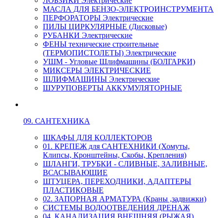
ЛОБЗИКИ Электрические
МАСЛА ДЛЯ БЕНЗО-ЭЛЕКТРОИНСТРУМЕНТА
ПЕРФОРАТОРЫ Электрические
ПИЛЫ ЦИРКУЛЯРНЫЕ (Дисковые)
РУБАНКИ Электрические
ФЕНЫ технические строительные
(ТЕРМОПИСТОЛЕТЫ) Электрические
УШМ - Угловые Шлифмашины (БОЛГАРКИ)
МИКСЕРЫ ЭЛЕКТРИЧЕСКИЕ
ШЛИФМАШИНЫ Электрические
ШУРУПОВЕРТЫ АККУМУЛЯТОРНЫЕ
09. САНТЕХНИКА
ШКАФЫ ДЛЯ КОЛЛЕКТОРОВ
01. КРЕПЕЖ для САНТЕХНИКИ (Хомуты,
Клипсы, Кронштейны, Скобы, Крепления)
ШЛАНГИ, ТРУБКИ - СЛИВНЫЕ, ЗАЛИВНЫЕ,
ВСАСЫВАЮЩИЕ
ШТУЦЕРА, ПЕРЕХОДНИКИ, АДАПТЕРЫ
ПЛАСТИКОВЫЕ
02. ЗАПОРНАЯ АРМАТУРА (Краны ,задвижки)
СИСТЕМЫ ВОДООТВЕДЕНИЯ ДРЕНАЖ
04. КАНАЛИЗАЦИЯ ВНЕШНЯЯ (РЫЖАЯ)