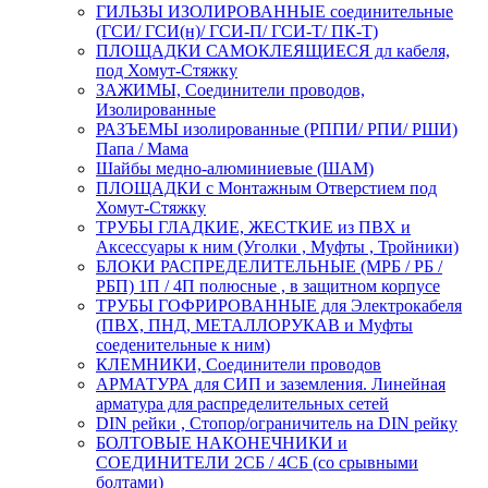
ГИЛЬЗЫ ИЗОЛИРОВАННЫЕ соединительные
(ГСИ/ ГСИ(н)/ ГСИ-П/ ГСИ-Т/ ПК-Т)
ПЛОЩАДКИ САМОКЛЕЯЩИЕСЯ дл кабеля,
под Хомут-Стяжку
ЗАЖИМЫ, Соединители проводов,
Изолированные
РАЗЪЕМЫ изолированные (РППИ/ РПИ/ РШИ)
Папа / Мама
Шайбы медно-алюминиевые (ШАМ)
ПЛОЩАДКИ с Монтажным Отверстием под
Хомут-Стяжку
ТРУБЫ ГЛАДКИЕ, ЖЕСТКИЕ из ПВХ и
Аксессуары к ним (Уголки , Муфты , Тройники)
БЛОКИ РАСПРЕДЕЛИТЕЛЬНЫЕ (МРБ / РБ /
РБП) 1П / 4П полюсные , в защитном корпусе
ТРУБЫ ГОФРИРОВАННЫЕ для Электрокабеля
(ПВХ, ПНД, МЕТАЛЛОРУКАВ и Муфты
соеденительные к ним)
КЛЕМНИКИ, Соединители проводов
АРМАТУРА для СИП и заземления. Линейная
арматура для распределительных сетей
DIN рейки , Стопор/ограничитель на DIN рейку
БОЛТОВЫЕ НАКОНЕЧНИКИ и
СОЕДИНИТЕЛИ 2СБ / 4СБ (со срывными
болтами)