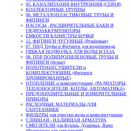
05. КАНАЛИЗАЦИЯ ВНУТРЕННЯЯ (СЕРАЯ)
КОЛЛЕКТОРНЫЕ ГРУППЫ
06. МЕТАЛЛОПЛАСТИКОВЫЕ ТРУБЫ И
ФИТИНГИ
НАСОСЫ , РАСШИРИТЕЛЬНЫЕ БАКИ И
ГИДРОАККУМУЛЯТОРЫ
ЕМКОСТИ,КАНИСТРЫ,БОЧКИ
12. ФИТИНГИ ЧУГУННЫЕ (Резьбовые)
07. ПНД Трубы и Фитинги для водопровода
ГИБКАЯ ПОДВОДКА ДЛЯ ВОДЫ И ГАЗА
08. ППР ПОЛИПРОПИЛЕНОВЫЕ ТРУБЫ И
ФИТИНГИ (белые)
ПОЛОТЕНЦЕСУШИТЕЛИ и
КОМПЛЕКТУЮЩИЕ (Фитинги
ХРОМИРОВАННЫЕ)
ОТОПЛЕНИЕ и комплектующие, (РАДИАТОРЫ,
ТЕПЛОНОСИТЕЛИ, КОТЛЫ, АВТОМАТИКА)
ПРЕДОХРАНИТЕЛЬНЫЕ И ИЗМЕРИТЕЛЬНЫЕ
ПРИБОРЫ
РАСХОДНЫЕ МАТЕРИАЛЫ ДЛЯ
САНТЕХНИКИ
ФИЛЬТРЫ для очистки воды и комплектующие
СЛИВНАЯ - НАЛИВНАЯ АРМАТУРА
СМЕСИТЕЛИ для Кухонь, Душевых, Ванн
(Фурнитура для смесителей)