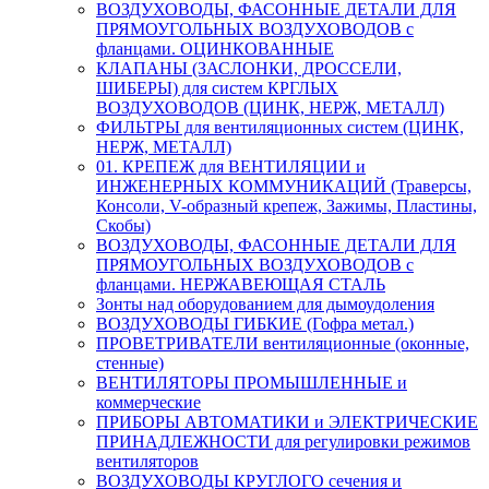
ВОЗДУХОВОДЫ, ФАСОННЫЕ ДЕТАЛИ ДЛЯ
ПРЯМОУГОЛЬНЫХ ВОЗДУХОВОДОВ с
фланцами. ОЦИНКОВАННЫЕ
КЛАПАНЫ (ЗАСЛОНКИ, ДРОССЕЛИ,
ШИБЕРЫ) для систем КРГЛЫХ
ВОЗДУХОВОДОВ (ЦИНК, НЕРЖ, МЕТАЛЛ)
ФИЛЬТРЫ для вентиляционных систем (ЦИНК,
НЕРЖ, МЕТАЛЛ)
01. КРЕПЕЖ для ВЕНТИЛЯЦИИ и
ИНЖЕНЕРНЫХ КОММУНИКАЦИЙ (Траверсы,
Консоли, V-образный крепеж, Зажимы, Пластины,
Скобы)
ВОЗДУХОВОДЫ, ФАСОННЫЕ ДЕТАЛИ ДЛЯ
ПРЯМОУГОЛЬНЫХ ВОЗДУХОВОДОВ с
фланцами. НЕРЖАВЕЮЩАЯ СТАЛЬ
Зонты над оборудованием для дымоудоления
ВОЗДУХОВОДЫ ГИБКИЕ (Гофра метал.)
ПРОВЕТРИВАТЕЛИ вентиляционные (оконные,
стенные)
ВЕНТИЛЯТОРЫ ПРОМЫШЛЕННЫЕ и
коммерческие
ПРИБОРЫ АВТОМАТИКИ и ЭЛЕКТРИЧЕСКИЕ
ПРИНАДЛЕЖНОСТИ для регулировки режимов
вентиляторов
ВОЗДУХОВОДЫ КРУГЛОГО сечения и