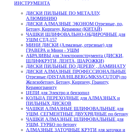
ИНСТРУМЕНТА
ДИСКИ ПИЛЬНЫЕ ПО МЕТАЛЛУ,
АЛЮМИНИЮ
ДИСКИ АЛМАЗНЫЕ ЭКОНОМ Отрезные, по,
Бетону, Кирпичу, Керамике (КИТАЙ)
ЧАШКИ ШЛИФОВАЛЬНО-ОБДИРОЧНЫЕ для
УШМ СТД-157
МИНИ ДИСКИ (Алмазные, отрезные) для
ГРАВЕРА и Мини - УШМ
АБРАЗИВЫ для Электроинструмента (ДИСКИ,
ШЛИФКРУГИ, ЛЕНТА, ШАРОЖКИ)
ДИСКИ ПИЛЬНЫЕ ПО ДЕРЕВУ , ЛАМИНАТУ
ДИСКИ АЛМАЗНЫЕ ПРОФЕССИОНАЛЬНЫЕ
Отрезные (DISTAR/HILBERG/MKSS/CUTOP) по
Железобетону, Бетону, Кирпичу, Граниту,
Керамограниту
ЦЕПИ для Электро и бензопил
КОЛЬЦА ПЕРЕХОДНЫЕ для АЛМАЗНЫХ и
ПИЛЬНЫХ ДИСКОВ
ЧАШКИ АЛМАЗНЫЕ ШЛИФОВАЛЬНЫЕ для
УШМ, СЕГМЕНТНЫЕ ДВУХРЯДНЫЕ по бетону
ЧАШКИ АЛМАЗНЫЕ ШЛИФОВАЛЬНЫЕ для
УШМ, ТУРБО по бетону
АЛМАЗНЫЕ ЗАТОЧНЫЕ КРУГИ для заточки и