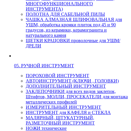
МНОГОФУНКЦИОНАЛЬНОГО
ИНСТРУМЕНТА)
ПОЛОТНА ДЛЯ САБЕЛЬНОЙ ПИЛЫ
ЧАШКА АЛМАЗНАЯ ШЛИФОВАЛЬНАЯ для
УШМ, обработка кромки плиток под 45 и 90
градусов, из керамики, керамогранита и
натурального камня
ЩЕТКИ КРАЦОВКИ проволочные для УШМ/
ДРЕЛИ
05. РУЧНОЙ ИНСТРУМЕНТ
ПОРОХОВОЙ ИНСТРУМЕНТ
АВТОИНСТРУМЕНТ (КЛЮЧИ , ГОЛОВКИ)
ДОПОЛНИТЕЛЬНЫЙ ИНСТРУМЕНТ
ЗАКЛЕПОЧНИКИ для всех видов заклепок,
Штифтов, МОЛЛИ, ПРОСЕКАТЕЛИ для монтажа
металлических профилей
ИЗМЕРИТЕЛЬНЫЙ ИНСТРУМЕНТ
ИНСТРУМЕНТ для КАФЕЛЯ и СТЕКЛА
МАЛЯРНЫЙ, ШТУКАТУРНЫЙ,
РАЗМЕТОЧНЫЙ ИНСТРУМЕНТ
НОЖИ технические