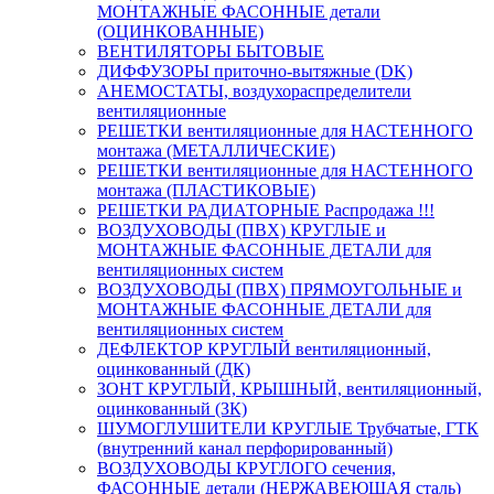
МОНТАЖНЫЕ ФАСОННЫЕ детали
(ОЦИНКОВАННЫЕ)
ВЕНТИЛЯТОРЫ БЫТОВЫЕ
ДИФФУЗОРЫ приточно-вытяжные (DK)
АНЕМОСТАТЫ, воздухораспределители
вентиляционные
РЕШЕТКИ вентиляционные для НАСТЕННОГО
монтажа (МЕТАЛЛИЧЕСКИЕ)
РЕШЕТКИ вентиляционные для НАСТЕННОГО
монтажа (ПЛАСТИКОВЫЕ)
РЕШЕТКИ РАДИАТОРНЫЕ Распродажа !!!
ВОЗДУХОВОДЫ (ПВХ) КРУГЛЫЕ и
МОНТАЖНЫЕ ФАСОННЫЕ ДЕТАЛИ для
вентиляционных систем
ВОЗДУХОВОДЫ (ПВХ) ПРЯМОУГОЛЬНЫЕ и
МОНТАЖНЫЕ ФАСОННЫЕ ДЕТАЛИ для
вентиляционных систем
ДЕФЛЕКТОР КРУГЛЫЙ вентиляционный,
оцинкованный (ДК)
ЗОНТ КРУГЛЫЙ, КРЫШНЫЙ, вентиляционный,
оцинкованный (ЗК)
ШУМОГЛУШИТЕЛИ КРУГЛЫЕ Трубчатые, ГТК
(внутренний канал перфорированный)
ВОЗДУХОВОДЫ КРУГЛОГО сечения,
ФАСОННЫЕ детали (НЕРЖАВЕЮЩАЯ сталь)