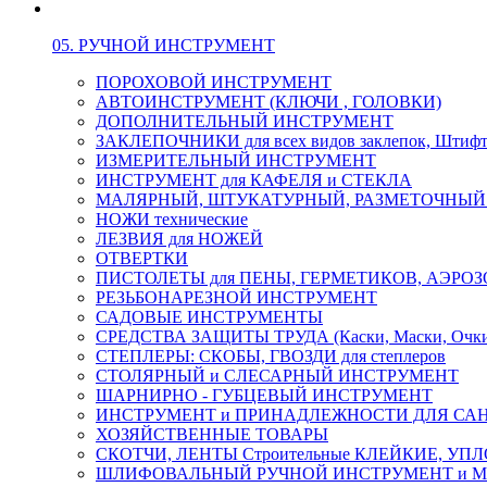
05. РУЧНОЙ ИНСТРУМЕНТ
ПОРОХОВОЙ ИНСТРУМЕНТ
АВТОИНСТРУМЕНТ (КЛЮЧИ , ГОЛОВКИ)
ДОПОЛНИТЕЛЬНЫЙ ИНСТРУМЕНТ
ЗАКЛЕПОЧНИКИ для всех видов заклепок, Штиф
ИЗМЕРИТЕЛЬНЫЙ ИНСТРУМЕНТ
ИНСТРУМЕНТ для КАФЕЛЯ и СТЕКЛА
МАЛЯРНЫЙ, ШТУКАТУРНЫЙ, РАЗМЕТОЧНЫЙ
НОЖИ технические
ЛЕЗВИЯ для НОЖЕЙ
ОТВЕРТКИ
ПИСТОЛЕТЫ для ПЕНЫ, ГЕРМЕТИКОВ, АЭР
РЕЗЬБОНАРЕЗНОЙ ИНСТРУМЕНТ
САДОВЫЕ ИНСТРУМЕНТЫ
СРЕДСТВА ЗАЩИТЫ ТРУДА (Каски, Маски, Очки, 
СТЕПЛЕРЫ: СКОБЫ, ГВОЗДИ для степлеров
СТОЛЯРНЫЙ и СЛЕСАРНЫЙ ИНСТРУМЕНТ
ШАРНИРНО - ГУБЦЕВЫЙ ИНСТРУМЕНТ
ИНСТРУМЕНТ и ПРИНАДЛЕЖНОСТИ ДЛЯ СА
ХОЗЯЙСТВЕННЫЕ ТОВАРЫ
СКОТЧИ, ЛЕНТЫ Строительные КЛЕЙКИЕ, У
ШЛИФОВАЛЬНЫЙ РУЧНОЙ ИНСТРУМЕНТ и 