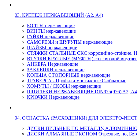
03. КРЕПЕЖ НЕРЖАВЕЮЩИЙ (А2, А4)
БОЛТЫ нержавеющие
ВИНТЫ нержавеющие
ГАЙКИ нержавеющие
САМОРЕЗЫ и ШУРУПЫ нержавеющие
ШАЙБЫ нержавеющие
СТЯЖКИ СТАЛЬНЫЕ СКС коррозийно-стойкие, Н
ВТУЛКИ КРУГЛЫЕ (МУФТЫ) со сквозной внутренн
АНКЕРА Нержавеющие
ЗАКЛЕПКИ нержавеющие
КОЛЬЦА СТОПОРНЫЕ нержавеющие
ТРАВЕРСА - Профили монтажные С-образные
ХОМУТЫ / СКОБЫ нержавеющие
ШПИЛЬКИ НЕРЖАВЕЮЩИЕ DIN975(976) A2, А4 L
КРЮЧКИ Нержавеющие
04. ОСНАСТКА (РАСХОДНИКИ) ДЛЯ ЭЛЕКТРО-ИНС
ДИСКИ ПИЛЬНЫЕ ПО МЕТАЛЛУ, АЛЮМИНИ
ДИСКИ АЛМАЗНЫЕ ЭКОНОМ Отрезные, по, Бетон