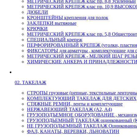
МЕТРИЧЕСКИЙ КРЕПЕЖ клас пр. 8,8 Усиленный
МЕТРИЧЕСКИЙ КРЕПЕЖ клас пр. 10,9 ВЫСО
ДЮБЕЛИ
КРОНШТЕЙНЫ крепления для полок
ЗАКЛЕПКИ вытяжные
КРЮЧКИ
МЕТРИЧЕСКИЙ КРЕПЕЖ клас пр. 5,8 Общестрои
СПЕЦИАЛЬНЫЙ крепеж
ПЕРФОРИРОВАННЫЙ КРЕПЕЖ (уголки, пластины
ФИКСАТОРЫ для арматуры , комплектующие для 
МЕТРИЧЕСКИЙ КРЕПЕЖ - МЕЛКИЙ ШАГ РЕЗЬБЫ,
ХИМИЧЕСКИЕ АНКЕРА И ПРИНАДЛЕЖНОСТИ
02. ТАКЕЛАЖ
СТРОПЫ грузовые (цепные, текстильные ленточны
КОМПЛЕКТУЮЩИЙ ТАКЕЛАЖ ДЛЯ ДЕТСКИХ
СТЯЖНЫЕ РЕМНИ, ленты и комплетующие
НЕРЖАВЕЮЩИЙ ТАКЕЛАЖ (А2, А4)
ГРУЗОПОДЪЕМНОЕ ОБОРУДОВАНИЕ , механиз
ГРУЗОПОДЬЕМНЫЙ ТАКЕЛАЖ оцинкованный (К
НЕ ГРУЗОПОДЬЕМНЫЙ ТАКЕЛАЖ Оцинкованн
ФАЛ, КАНАТЫ, ВЕРЕВКИ, ЛЬНОВАТИН