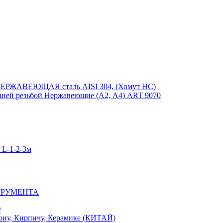
ЕРЖАВЕЮЩАЯ сталь AISI 304, (Хомут НС)
ей резьбой Нержавеющие (А2, А4) ART 9070
-1-2-3м
ТРУМЕНТА
Ю
у, Кирпичу, Керамике (КИТАЙ)