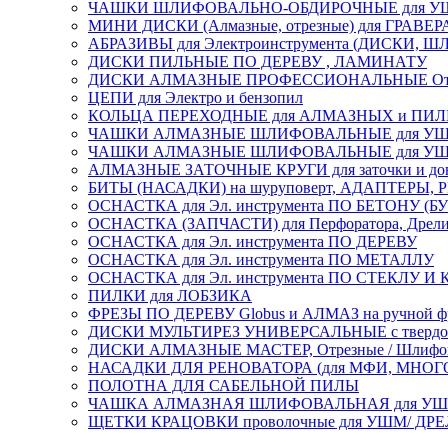
ЧАШКИ ШЛИФОВАЛЬНО-ОБДИРОЧНЫЕ для УШ
МИНИ ДИСКИ (Алмазные, отрезные) для ГРАВЕР
АБРАЗИВЫ для Электроинструмента (ДИСКИ,
ДИСКИ ПИЛЬНЫЕ ПО ДЕРЕВУ , ЛАМИНАТУ
ДИСКИ АЛМАЗНЫЕ ПРОФЕССИОНАЛЬНЫЕ Отрезные 
ЦЕПИ для Электро и бензопил
КОЛЬЦА ПЕРЕХОДНЫЕ для АЛМАЗНЫХ и ПИ
ЧАШКИ АЛМАЗНЫЕ ШЛИФОВАЛЬНЫЕ для УШМ
ЧАШКИ АЛМАЗНЫЕ ШЛИФОВАЛЬНЫЕ для УШМ,
АЛМАЗНЫЕ ЗАТОЧНЫЕ КРУГИ для заточки и доводк
БИТЫ (НАСАДКИ) на шуруповерт, АДАПТЕРЫ, РЕ
ОСНАСТКА для Эл. инструмента ПО БЕТОНУ (Б
ОСНАСТКА (ЗАПЧАСТИ) для Перфоратора, Дрели, 
ОСНАСТКА для Эл. инструмента ПО ДЕРЕВУ
ОСНАСТКА для Эл. инструмента ПО МЕТАЛЛУ
ОСНАСТКА для Эл. инструмента ПО СТЕКЛУ И
ПИЛКИ для ЛОБЗИКА
ФРЕЗЫ ПО ДЕРЕВУ Globus и АЛМАЗ на ручной ф
ДИСКИ МУЛЬТИРЕЗ УНИВЕРСАЛЬНЫЕ с твердосплав
ДИСКИ АЛМАЗНЫЕ МАСТЕР, Отрезные / Шлифовальн
НАСАДКИ ДЛЯ РЕНОВАТОРА (для МФИ, МН
ПОЛОТНА ДЛЯ САБЕЛЬНОЙ ПИЛЫ
ЧАШКА АЛМАЗНАЯ ШЛИФОВАЛЬНАЯ для УШМ, обрабо
ЩЕТКИ КРАЦОВКИ проволочные для УШМ/ ДР