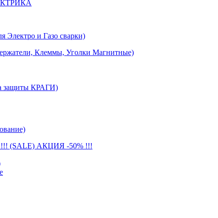
ЕКТРИКА
лектро и Газо сварки)
тели, Клеммы, Уголки Магнитные)
 защиты КРАГИ)
ование)
(SALE) АКЦИЯ -50% !!!
)
е