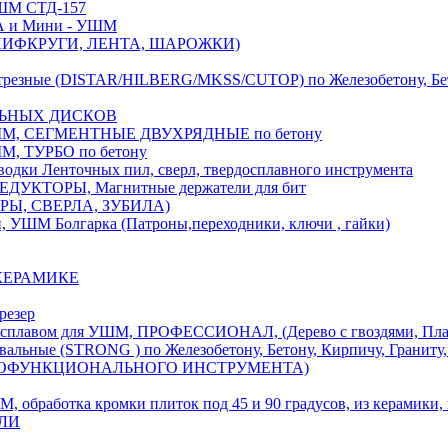
М СТД-157
А и Мини - УШМ
 ШЛИФКРУГИ, ЛЕНТА, ШАРОЖКИ)
(DISTAR/HILBERG/MKSS/CUTOP) по Железобетону, Бетону,
ЛЬНЫХ ДИСКОВ
, СЕГМЕНТНЫЕ ДВУХРЯДНЫЕ по бетону
 ТУРБО по бетону
и Ленточных пил, сверл, твердосплавного инструмента
ДУКТОРЫ, Магнитные держатели для бит
УРЫ, СВЕРЛА, ЗУБИЛА)
УШМ Болгарка (Патроны,переходники, ключи , гайки)
 КЕРАМИКЕ
резер
ом для УШМ, ПРОФЕССИОНАЛ, (Дерево с гвоздями, Пластик
ые (STRONG ) по Железобетону, Бетону, Кирпичу, Граниту, 
ОГОФУНКЦИОНАЛЬНОГО ИНСТРУМЕНТА)
тка кромки плиток под 45 и 90 градусов, из керамики, ке
ЕЛИ