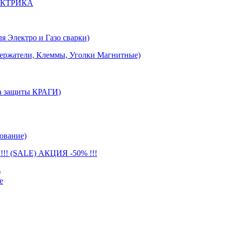
ЕКТРИКА
лектро и Газо сварки)
тели, Клеммы, Уголки Магнитные)
 защиты КРАГИ)
ование)
(SALE) АКЦИЯ -50% !!!
)
е