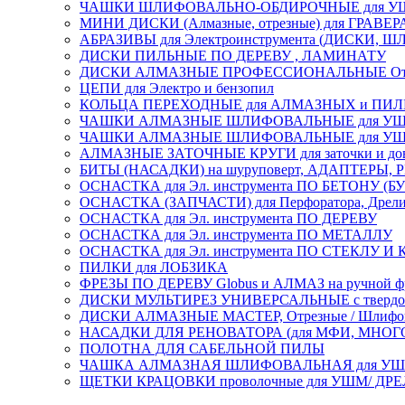
ЧАШКИ ШЛИФОВАЛЬНО-ОБДИРОЧНЫЕ для УШ
МИНИ ДИСКИ (Алмазные, отрезные) для ГРАВЕР
АБРАЗИВЫ для Электроинструмента (ДИСКИ,
ДИСКИ ПИЛЬНЫЕ ПО ДЕРЕВУ , ЛАМИНАТУ
ДИСКИ АЛМАЗНЫЕ ПРОФЕССИОНАЛЬНЫЕ Отрезные 
ЦЕПИ для Электро и бензопил
КОЛЬЦА ПЕРЕХОДНЫЕ для АЛМАЗНЫХ и ПИ
ЧАШКИ АЛМАЗНЫЕ ШЛИФОВАЛЬНЫЕ для УШМ
ЧАШКИ АЛМАЗНЫЕ ШЛИФОВАЛЬНЫЕ для УШМ,
АЛМАЗНЫЕ ЗАТОЧНЫЕ КРУГИ для заточки и доводк
БИТЫ (НАСАДКИ) на шуруповерт, АДАПТЕРЫ, РЕ
ОСНАСТКА для Эл. инструмента ПО БЕТОНУ (Б
ОСНАСТКА (ЗАПЧАСТИ) для Перфоратора, Дрели, 
ОСНАСТКА для Эл. инструмента ПО ДЕРЕВУ
ОСНАСТКА для Эл. инструмента ПО МЕТАЛЛУ
ОСНАСТКА для Эл. инструмента ПО СТЕКЛУ И
ПИЛКИ для ЛОБЗИКА
ФРЕЗЫ ПО ДЕРЕВУ Globus и АЛМАЗ на ручной ф
ДИСКИ МУЛЬТИРЕЗ УНИВЕРСАЛЬНЫЕ с твердосплав
ДИСКИ АЛМАЗНЫЕ МАСТЕР, Отрезные / Шлифовальн
НАСАДКИ ДЛЯ РЕНОВАТОРА (для МФИ, МН
ПОЛОТНА ДЛЯ САБЕЛЬНОЙ ПИЛЫ
ЧАШКА АЛМАЗНАЯ ШЛИФОВАЛЬНАЯ для УШМ, обрабо
ЩЕТКИ КРАЦОВКИ проволочные для УШМ/ ДР