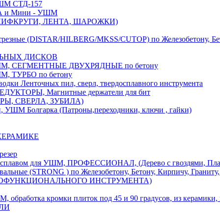
М СТД-157
А и Мини - УШМ
 ШЛИФКРУГИ, ЛЕНТА, ШАРОЖКИ)
(DISTAR/HILBERG/MKSS/CUTOP) по Железобетону, Бетону,
ЛЬНЫХ ДИСКОВ
, СЕГМЕНТНЫЕ ДВУХРЯДНЫЕ по бетону
 ТУРБО по бетону
и Ленточных пил, сверл, твердосплавного инструмента
ДУКТОРЫ, Магнитные держатели для бит
УРЫ, СВЕРЛА, ЗУБИЛА)
УШМ Болгарка (Патроны,переходники, ключи , гайки)
 КЕРАМИКЕ
резер
ом для УШМ, ПРОФЕССИОНАЛ, (Дерево с гвоздями, Пластик
ые (STRONG ) по Железобетону, Бетону, Кирпичу, Граниту, 
ОГОФУНКЦИОНАЛЬНОГО ИНСТРУМЕНТА)
тка кромки плиток под 45 и 90 градусов, из керамики, ке
ЕЛИ