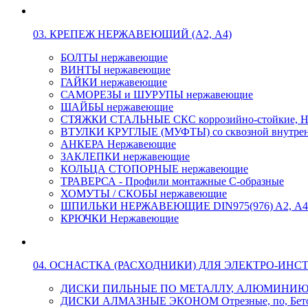
03. КРЕПЕЖ НЕРЖАВЕЮЩИЙ (А2, А4)
БОЛТЫ нержавеющие
ВИНТЫ нержавеющие
ГАЙКИ нержавеющие
САМОРЕЗЫ и ШУРУПЫ нержавеющие
ШАЙБЫ нержавеющие
СТЯЖКИ СТАЛЬНЫЕ СКС коррозийно-стойкие, Н
ВТУЛКИ КРУГЛЫЕ (МУФТЫ) со сквозной внутренн
АНКЕРА Нержавеющие
ЗАКЛЕПКИ нержавеющие
КОЛЬЦА СТОПОРНЫЕ нержавеющие
ТРАВЕРСА - Профили монтажные С-образные
ХОМУТЫ / СКОБЫ нержавеющие
ШПИЛЬКИ НЕРЖАВЕЮЩИЕ DIN975(976) A2, А4 L
КРЮЧКИ Нержавеющие
04. ОСНАСТКА (РАСХОДНИКИ) ДЛЯ ЭЛЕКТРО-ИНС
ДИСКИ ПИЛЬНЫЕ ПО МЕТАЛЛУ, АЛЮМИНИ
ДИСКИ АЛМАЗНЫЕ ЭКОНОМ Отрезные, по, Бетон