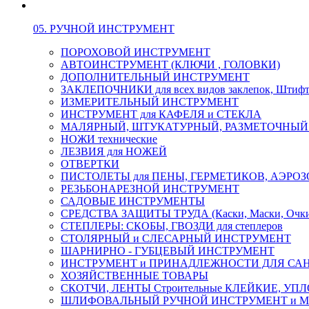
05. РУЧНОЙ ИНСТРУМЕНТ
ПОРОХОВОЙ ИНСТРУМЕНТ
АВТОИНСТРУМЕНТ (КЛЮЧИ , ГОЛОВКИ)
ДОПОЛНИТЕЛЬНЫЙ ИНСТРУМЕНТ
ЗАКЛЕПОЧНИКИ для всех видов заклепок, Штиф
ИЗМЕРИТЕЛЬНЫЙ ИНСТРУМЕНТ
ИНСТРУМЕНТ для КАФЕЛЯ и СТЕКЛА
МАЛЯРНЫЙ, ШТУКАТУРНЫЙ, РАЗМЕТОЧНЫЙ
НОЖИ технические
ЛЕЗВИЯ для НОЖЕЙ
ОТВЕРТКИ
ПИСТОЛЕТЫ для ПЕНЫ, ГЕРМЕТИКОВ, АЭР
РЕЗЬБОНАРЕЗНОЙ ИНСТРУМЕНТ
САДОВЫЕ ИНСТРУМЕНТЫ
СРЕДСТВА ЗАЩИТЫ ТРУДА (Каски, Маски, Очки, 
СТЕПЛЕРЫ: СКОБЫ, ГВОЗДИ для степлеров
СТОЛЯРНЫЙ и СЛЕСАРНЫЙ ИНСТРУМЕНТ
ШАРНИРНО - ГУБЦЕВЫЙ ИНСТРУМЕНТ
ИНСТРУМЕНТ и ПРИНАДЛЕЖНОСТИ ДЛЯ СА
ХОЗЯЙСТВЕННЫЕ ТОВАРЫ
СКОТЧИ, ЛЕНТЫ Строительные КЛЕЙКИЕ, У
ШЛИФОВАЛЬНЫЙ РУЧНОЙ ИНСТРУМЕНТ и 