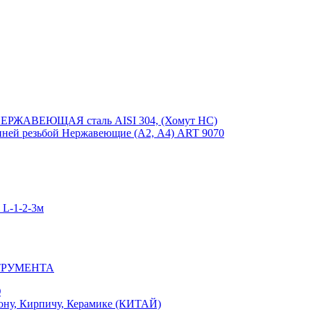
ЕРЖАВЕЮЩАЯ сталь AISI 304, (Хомут НС)
ей резьбой Нержавеющие (А2, А4) ART 9070
-1-2-3м
ТРУМЕНТА
Ю
у, Кирпичу, Керамике (КИТАЙ)