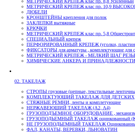
МЕТРИЧЕСКИЙ КРЕПЕЖ клас пр. 8,8 Усиленный
МЕТРИЧЕСКИЙ КРЕПЕЖ клас пр. 10,9 ВЫСО
ДЮБЕЛИ
КРОНШТЕЙНЫ крепления для полок
ЗАКЛЕПКИ вытяжные
КРЮЧКИ
МЕТРИЧЕСКИЙ КРЕПЕЖ клас пр. 5,8 Общестрои
СПЕЦИАЛЬНЫЙ крепеж
ПЕРФОРИРОВАННЫЙ КРЕПЕЖ (уголки, пластины
ФИКСАТОРЫ для арматуры , комплектующие для 
МЕТРИЧЕСКИЙ КРЕПЕЖ - МЕЛКИЙ ШАГ РЕЗЬБЫ,
ХИМИЧЕСКИЕ АНКЕРА И ПРИНАДЛЕЖНОСТИ
02. ТАКЕЛАЖ
СТРОПЫ грузовые (цепные, текстильные ленточны
КОМПЛЕКТУЮЩИЙ ТАКЕЛАЖ ДЛЯ ДЕТСКИХ
СТЯЖНЫЕ РЕМНИ, ленты и комплетующие
НЕРЖАВЕЮЩИЙ ТАКЕЛАЖ (А2, А4)
ГРУЗОПОДЪЕМНОЕ ОБОРУДОВАНИЕ , механиз
ГРУЗОПОДЬЕМНЫЙ ТАКЕЛАЖ оцинкованный (К
НЕ ГРУЗОПОДЬЕМНЫЙ ТАКЕЛАЖ Оцинкованн
ФАЛ, КАНАТЫ, ВЕРЕВКИ, ЛЬНОВАТИН