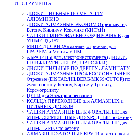
ИНСТРУМЕНТА
ДИСКИ ПИЛЬНЫЕ ПО МЕТАЛЛУ,
АЛЮМИНИЮ
ДИСКИ АЛМАЗНЫЕ ЭКОНОМ Отрезные, по,
Бетону, Кирпичу, Керамике (КИТАЙ)
ЧАШКИ ШЛИФОВАЛЬНО-ОБДИРОЧНЫЕ для
УШМ СТД-157
МИНИ ДИСКИ (Алмазные, отрезные) для
ГРАВЕРА и Мини - УШМ
АБРАЗИВЫ для Электроинструмента (ДИСКИ,
ШЛИФКРУГИ, ЛЕНТА, ШАРОЖКИ)
ДИСКИ ПИЛЬНЫЕ ПО ДЕРЕВУ , ЛАМИНАТУ
ДИСКИ АЛМАЗНЫЕ ПРОФЕССИОНАЛЬНЫЕ
Отрезные (DISTAR/HILBERG/MKSS/CUTOP) по
Железобетону, Бетону, Кирпичу, Граниту,
Керамограниту
ЦЕПИ для Электро и бензопил
КОЛЬЦА ПЕРЕХОДНЫЕ для АЛМАЗНЫХ и
ПИЛЬНЫХ ДИСКОВ
ЧАШКИ АЛМАЗНЫЕ ШЛИФОВАЛЬНЫЕ для
УШМ, СЕГМЕНТНЫЕ ДВУХРЯДНЫЕ по бетону
ЧАШКИ АЛМАЗНЫЕ ШЛИФОВАЛЬНЫЕ для
УШМ, ТУРБО по бетону
АЛМАЗНЫЕ ЗАТОЧНЫЕ КРУГИ для заточки и