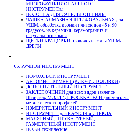
МНОГОФУНКЦИОНАЛЬНОГО
ИНСТРУМЕНТА)
ПОЛОТНА ДЛЯ САБЕЛЬНОЙ ПИЛЫ
ЧАШКА АЛМАЗНАЯ ШЛИФОВАЛЬНАЯ для
УШМ, обработка кромки плиток под 45 и 90
градусов, из керамики, керамогранита и
натурального камня
ЩЕТКИ КРАЦОВКИ проволочные для УШМ/
ДРЕЛИ
05. РУЧНОЙ ИНСТРУМЕНТ
ПОРОХОВОЙ ИНСТРУМЕНТ
АВТОИНСТРУМЕНТ (КЛЮЧИ , ГОЛОВКИ)
ДОПОЛНИТЕЛЬНЫЙ ИНСТРУМЕНТ
ЗАКЛЕПОЧНИКИ для всех видов заклепок,
Штифтов, МОЛЛИ, ПРОСЕКАТЕЛИ для монтажа
металлических профилей
ИЗМЕРИТЕЛЬНЫЙ ИНСТРУМЕНТ
ИНСТРУМЕНТ для КАФЕЛЯ и СТЕКЛА
МАЛЯРНЫЙ, ШТУКАТУРНЫЙ,
РАЗМЕТОЧНЫЙ ИНСТРУМЕНТ
НОЖИ технические