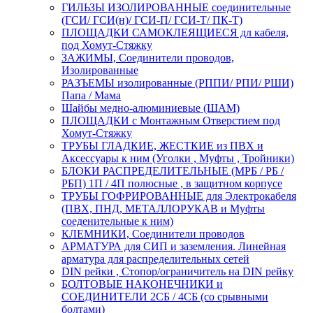
ГИЛЬЗЫ ИЗОЛИРОВАННЫЕ соединительные
(ГСИ/ ГСИ(н)/ ГСИ-П/ ГСИ-Т/ ПК-Т)
ПЛОЩАДКИ САМОКЛЕЯЩИЕСЯ дл кабеля,
под Хомут-Стяжку
ЗАЖИМЫ, Соединители проводов,
Изолированные
РАЗЪЕМЫ изолированные (РППИ/ РПИ/ РШИ)
Папа / Мама
Шайбы медно-алюминиевые (ШАМ)
ПЛОЩАДКИ с Монтажным Отверстием под
Хомут-Стяжку
ТРУБЫ ГЛАДКИЕ, ЖЕСТКИЕ из ПВХ и
Аксессуары к ним (Уголки , Муфты , Тройники)
БЛОКИ РАСПРЕДЕЛИТЕЛЬНЫЕ (МРБ / РБ /
РБП) 1П / 4П полюсные , в защитном корпусе
ТРУБЫ ГОФРИРОВАННЫЕ для Электрокабеля
(ПВХ, ПНД, МЕТАЛЛОРУКАВ и Муфты
соеденительные к ним)
КЛЕМНИКИ, Соединители проводов
АРМАТУРА для СИП и заземления. Линейная
арматура для распределительных сетей
DIN рейки , Стопор/ограничитель на DIN рейку
БОЛТОВЫЕ НАКОНЕЧНИКИ и
СОЕДИНИТЕЛИ 2СБ / 4СБ (со срывными
болтами)