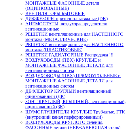
МОНТАЖНЫЕ ФАСОННЫЕ детали
(ОЦИНКОВАННЫЕ)
ВЕНТИЛЯТОРЫ БЫТОВЫЕ
ДИФФУЗОРЫ приточно-вытяжные (DK)
АНЕМОСТАТЫ, воздухораспределители
вентиляционные
РЕШЕТКИ вентиляционные для НАСТЕННОГО
монтажа (МЕТАЛЛИЧЕСКИЕ)
РЕШЕТКИ вентиляционные для НАСТЕННОГО
монтажа (ПЛАСТИКОВЫЕ)
РЕШЕТКИ РАДИАТОРНЫЕ Распродажа !!!
ВОЗДУХОВОДЫ (ПВХ) КРУГЛЫЕ и
МОНТАЖНЫЕ ФАСОННЫЕ ДЕТАЛИ для
вентиляционных систем
ВОЗДУХОВОДЫ (ПВХ) ПРЯМОУГОЛЬНЫЕ и
МОНТАЖНЫЕ ФАСОННЫЕ ДЕТАЛИ для
вентиляционных систем
ДЕФЛЕКТОР КРУГЛЫЙ вентиляционный,
оцинкованный (ДК)
ЗОНТ КРУГЛЫЙ, КРЫШНЫЙ, вентиляционный,
оцинкованный (ЗК)
ШУМОГЛУШИТЕЛИ КРУГЛЫЕ Трубчатые, ГТК
(внутренний канал перфорированный)
ВОЗДУХОВОДЫ КРУГЛОГО сечения,
ФАСОННЫЕ детали (НЕРЖАВЕЮЩАЯ сталь)