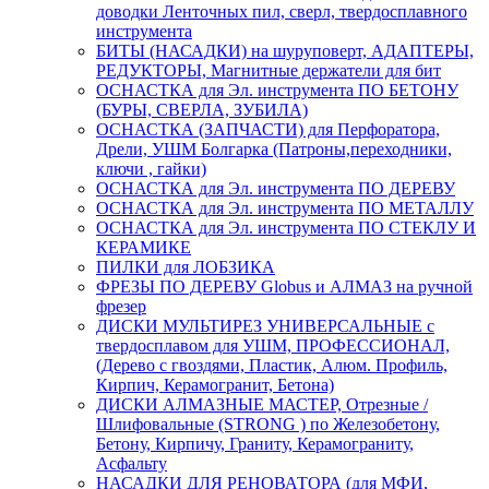
доводки Ленточных пил, сверл, твердосплавного
инструмента
БИТЫ (НАСАДКИ) на шуруповерт, АДАПТЕРЫ,
РЕДУКТОРЫ, Магнитные держатели для бит
ОСНАСТКА для Эл. инструмента ПО БЕТОНУ
(БУРЫ, СВЕРЛА, ЗУБИЛА)
ОСНАСТКА (ЗАПЧАСТИ) для Перфоратора,
Дрели, УШМ Болгарка (Патроны,переходники,
ключи , гайки)
ОСНАСТКА для Эл. инструмента ПО ДЕРЕВУ
ОСНАСТКА для Эл. инструмента ПО МЕТАЛЛУ
ОСНАСТКА для Эл. инструмента ПО СТЕКЛУ И
КЕРАМИКЕ
ПИЛКИ для ЛОБЗИКА
ФРЕЗЫ ПО ДЕРЕВУ Globus и АЛМАЗ на ручной
фрезер
ДИСКИ МУЛЬТИРЕЗ УНИВЕРСАЛЬНЫЕ с
твердосплавом для УШМ, ПРОФЕССИОНАЛ,
(Дерево с гвоздями, Пластик, Алюм. Профиль,
Кирпич, Керамогранит, Бетона)
ДИСКИ АЛМАЗНЫЕ МАСТЕР, Отрезные /
Шлифовальные (STRONG ) по Железобетону,
Бетону, Кирпичу, Граниту, Керамограниту,
Асфальту
НАСАДКИ ДЛЯ РЕНОВАТОРА (для МФИ,