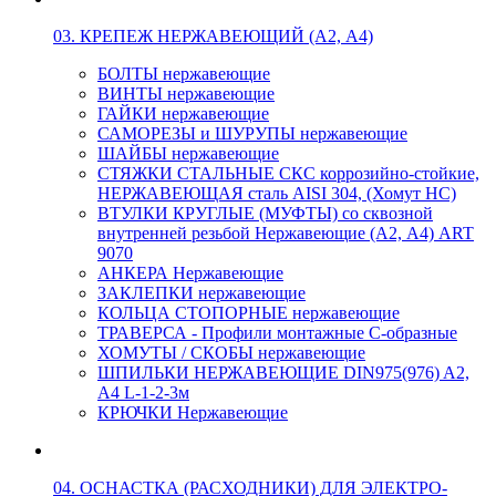
03. КРЕПЕЖ НЕРЖАВЕЮЩИЙ (А2, А4)
БОЛТЫ нержавеющие
ВИНТЫ нержавеющие
ГАЙКИ нержавеющие
САМОРЕЗЫ и ШУРУПЫ нержавеющие
ШАЙБЫ нержавеющие
СТЯЖКИ СТАЛЬНЫЕ СКС коррозийно-стойкие,
НЕРЖАВЕЮЩАЯ сталь AISI 304, (Хомут НС)
ВТУЛКИ КРУГЛЫЕ (МУФТЫ) со сквозной
внутренней резьбой Нержавеющие (А2, А4) ART
9070
АНКЕРА Нержавеющие
ЗАКЛЕПКИ нержавеющие
КОЛЬЦА СТОПОРНЫЕ нержавеющие
ТРАВЕРСА - Профили монтажные С-образные
ХОМУТЫ / СКОБЫ нержавеющие
ШПИЛЬКИ НЕРЖАВЕЮЩИЕ DIN975(976) A2,
А4 L-1-2-3м
КРЮЧКИ Нержавеющие
04. ОСНАСТКА (РАСХОДНИКИ) ДЛЯ ЭЛЕКТРО-