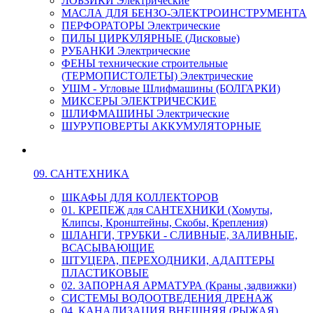
ЛОБЗИКИ Электрические
МАСЛА ДЛЯ БЕНЗО-ЭЛЕКТРОИНСТРУМЕНТА
ПЕРФОРАТОРЫ Электрические
ПИЛЫ ЦИРКУЛЯРНЫЕ (Дисковые)
РУБАНКИ Электрические
ФЕНЫ технические строительные
(ТЕРМОПИСТОЛЕТЫ) Электрические
УШМ - Угловые Шлифмашины (БОЛГАРКИ)
МИКСЕРЫ ЭЛЕКТРИЧЕСКИЕ
ШЛИФМАШИНЫ Электрические
ШУРУПОВЕРТЫ АККУМУЛЯТОРНЫЕ
09. САНТЕХНИКА
ШКАФЫ ДЛЯ КОЛЛЕКТОРОВ
01. КРЕПЕЖ для САНТЕХНИКИ (Хомуты,
Клипсы, Кронштейны, Скобы, Крепления)
ШЛАНГИ, ТРУБКИ - СЛИВНЫЕ, ЗАЛИВНЫЕ,
ВСАСЫВАЮЩИЕ
ШТУЦЕРА, ПЕРЕХОДНИКИ, АДАПТЕРЫ
ПЛАСТИКОВЫЕ
02. ЗАПОРНАЯ АРМАТУРА (Краны ,задвижки)
СИСТЕМЫ ВОДООТВЕДЕНИЯ ДРЕНАЖ
04. КАНАЛИЗАЦИЯ ВНЕШНЯЯ (РЫЖАЯ)