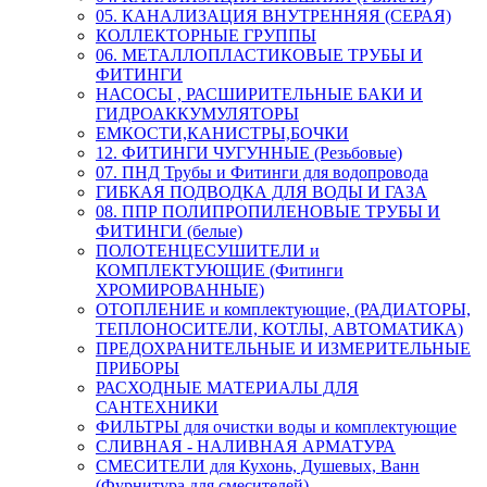
05. КАНАЛИЗАЦИЯ ВНУТРЕННЯЯ (СЕРАЯ)
КОЛЛЕКТОРНЫЕ ГРУППЫ
06. МЕТАЛЛОПЛАСТИКОВЫЕ ТРУБЫ И
ФИТИНГИ
НАСОСЫ , РАСШИРИТЕЛЬНЫЕ БАКИ И
ГИДРОАККУМУЛЯТОРЫ
ЕМКОСТИ,КАНИСТРЫ,БОЧКИ
12. ФИТИНГИ ЧУГУННЫЕ (Резьбовые)
07. ПНД Трубы и Фитинги для водопровода
ГИБКАЯ ПОДВОДКА ДЛЯ ВОДЫ И ГАЗА
08. ППР ПОЛИПРОПИЛЕНОВЫЕ ТРУБЫ И
ФИТИНГИ (белые)
ПОЛОТЕНЦЕСУШИТЕЛИ и
КОМПЛЕКТУЮЩИЕ (Фитинги
ХРОМИРОВАННЫЕ)
ОТОПЛЕНИЕ и комплектующие, (РАДИАТОРЫ,
ТЕПЛОНОСИТЕЛИ, КОТЛЫ, АВТОМАТИКА)
ПРЕДОХРАНИТЕЛЬНЫЕ И ИЗМЕРИТЕЛЬНЫЕ
ПРИБОРЫ
РАСХОДНЫЕ МАТЕРИАЛЫ ДЛЯ
САНТЕХНИКИ
ФИЛЬТРЫ для очистки воды и комплектующие
СЛИВНАЯ - НАЛИВНАЯ АРМАТУРА
СМЕСИТЕЛИ для Кухонь, Душевых, Ванн
(Фурнитура для смесителей)