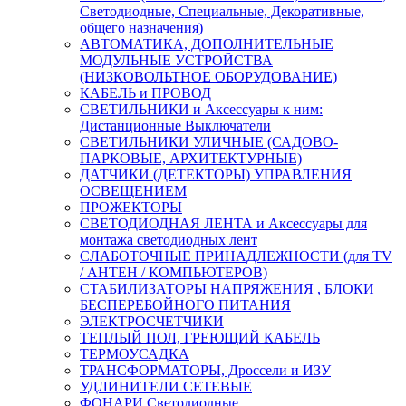
Светодиодные, Специальные, Декоративные,
общего назначения)
АВТОМАТИКА, ДОПОЛНИТЕЛЬНЫЕ
МОДУЛЬНЫЕ УСТРОЙСТВА
(НИЗКОВОЛЬТНОЕ ОБОРУДОВАНИЕ)
КАБЕЛЬ и ПРОВОД
СВЕТИЛЬНИКИ и Аксессуары к ним:
Дистанционные Выключатели
СВЕТИЛЬНИКИ УЛИЧНЫЕ (САДОВО-
ПАРКОВЫЕ, АРХИТЕКТУРНЫЕ)
ДАТЧИКИ (ДЕТЕКТОРЫ) УПРАВЛЕНИЯ
ОСВЕЩЕНИЕМ
ПРОЖЕКТОРЫ
СВЕТОДИОДНАЯ ЛЕНТА и Аксессуары для
монтажа светодиодных лент
СЛАБОТОЧНЫЕ ПРИНАДЛЕЖНОСТИ (для TV
/ АНТЕН / КОМПЬЮТЕРОВ)
СТАБИЛИЗАТОРЫ НАПРЯЖЕНИЯ , БЛОКИ
БЕСПЕРЕБОЙНОГО ПИТАНИЯ
ЭЛЕКТРОСЧЕТЧИКИ
ТЕПЛЫЙ ПОЛ, ГРЕЮЩИЙ КАБЕЛЬ
ТЕРМОУСАДКА
ТРАНСФОРМАТОРЫ, Дроссели и ИЗУ
УДЛИНИТЕЛИ СЕТЕВЫЕ
ФОНАРИ Светодиодные