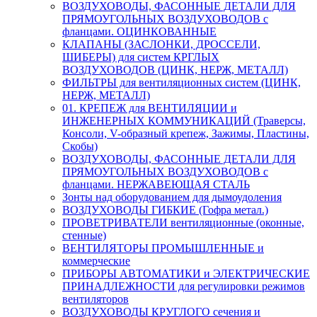
ВОЗДУХОВОДЫ, ФАСОННЫЕ ДЕТАЛИ ДЛЯ
ПРЯМОУГОЛЬНЫХ ВОЗДУХОВОДОВ с
фланцами. ОЦИНКОВАННЫЕ
КЛАПАНЫ (ЗАСЛОНКИ, ДРОССЕЛИ,
ШИБЕРЫ) для систем КРГЛЫХ
ВОЗДУХОВОДОВ (ЦИНК, НЕРЖ, МЕТАЛЛ)
ФИЛЬТРЫ для вентиляционных систем (ЦИНК,
НЕРЖ, МЕТАЛЛ)
01. КРЕПЕЖ для ВЕНТИЛЯЦИИ и
ИНЖЕНЕРНЫХ КОММУНИКАЦИЙ (Траверсы,
Консоли, V-образный крепеж, Зажимы, Пластины,
Скобы)
ВОЗДУХОВОДЫ, ФАСОННЫЕ ДЕТАЛИ ДЛЯ
ПРЯМОУГОЛЬНЫХ ВОЗДУХОВОДОВ с
фланцами. НЕРЖАВЕЮЩАЯ СТАЛЬ
Зонты над оборудованием для дымоудоления
ВОЗДУХОВОДЫ ГИБКИЕ (Гофра метал.)
ПРОВЕТРИВАТЕЛИ вентиляционные (оконные,
стенные)
ВЕНТИЛЯТОРЫ ПРОМЫШЛЕННЫЕ и
коммерческие
ПРИБОРЫ АВТОМАТИКИ и ЭЛЕКТРИЧЕСКИЕ
ПРИНАДЛЕЖНОСТИ для регулировки режимов
вентиляторов
ВОЗДУХОВОДЫ КРУГЛОГО сечения и