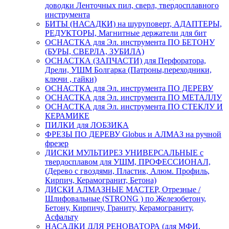
доводки Ленточных пил, сверл, твердосплавного
инструмента
БИТЫ (НАСАДКИ) на шуруповерт, АДАПТЕРЫ,
РЕДУКТОРЫ, Магнитные держатели для бит
ОСНАСТКА для Эл. инструмента ПО БЕТОНУ
(БУРЫ, СВЕРЛА, ЗУБИЛА)
ОСНАСТКА (ЗАПЧАСТИ) для Перфоратора,
Дрели, УШМ Болгарка (Патроны,переходники,
ключи , гайки)
ОСНАСТКА для Эл. инструмента ПО ДЕРЕВУ
ОСНАСТКА для Эл. инструмента ПО МЕТАЛЛУ
ОСНАСТКА для Эл. инструмента ПО СТЕКЛУ И
КЕРАМИКЕ
ПИЛКИ для ЛОБЗИКА
ФРЕЗЫ ПО ДЕРЕВУ Globus и АЛМАЗ на ручной
фрезер
ДИСКИ МУЛЬТИРЕЗ УНИВЕРСАЛЬНЫЕ с
твердосплавом для УШМ, ПРОФЕССИОНАЛ,
(Дерево с гвоздями, Пластик, Алюм. Профиль,
Кирпич, Керамогранит, Бетона)
ДИСКИ АЛМАЗНЫЕ МАСТЕР, Отрезные /
Шлифовальные (STRONG ) по Железобетону,
Бетону, Кирпичу, Граниту, Керамограниту,
Асфальту
НАСАДКИ ДЛЯ РЕНОВАТОРА (для МФИ,