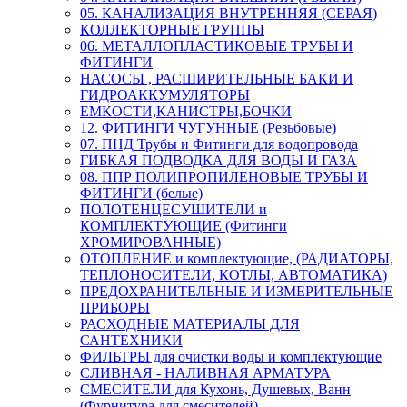
05. КАНАЛИЗАЦИЯ ВНУТРЕННЯЯ (СЕРАЯ)
КОЛЛЕКТОРНЫЕ ГРУППЫ
06. МЕТАЛЛОПЛАСТИКОВЫЕ ТРУБЫ И
ФИТИНГИ
НАСОСЫ , РАСШИРИТЕЛЬНЫЕ БАКИ И
ГИДРОАККУМУЛЯТОРЫ
ЕМКОСТИ,КАНИСТРЫ,БОЧКИ
12. ФИТИНГИ ЧУГУННЫЕ (Резьбовые)
07. ПНД Трубы и Фитинги для водопровода
ГИБКАЯ ПОДВОДКА ДЛЯ ВОДЫ И ГАЗА
08. ППР ПОЛИПРОПИЛЕНОВЫЕ ТРУБЫ И
ФИТИНГИ (белые)
ПОЛОТЕНЦЕСУШИТЕЛИ и
КОМПЛЕКТУЮЩИЕ (Фитинги
ХРОМИРОВАННЫЕ)
ОТОПЛЕНИЕ и комплектующие, (РАДИАТОРЫ,
ТЕПЛОНОСИТЕЛИ, КОТЛЫ, АВТОМАТИКА)
ПРЕДОХРАНИТЕЛЬНЫЕ И ИЗМЕРИТЕЛЬНЫЕ
ПРИБОРЫ
РАСХОДНЫЕ МАТЕРИАЛЫ ДЛЯ
САНТЕХНИКИ
ФИЛЬТРЫ для очистки воды и комплектующие
СЛИВНАЯ - НАЛИВНАЯ АРМАТУРА
СМЕСИТЕЛИ для Кухонь, Душевых, Ванн
(Фурнитура для смесителей)