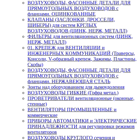
ВОЗДУХОВОДЫ, ФАСОННЫЕ ДЕТАЛИ ДЛЯ
ПРЯМОУГОЛЬНЫХ ВОЗДУХОВОДОВ с
фланцами. ОЦИНКОВАННЫЕ
КЛАПАНЫ (ЗАСЛОНКИ, ДРОССЕЛИ,
ШИБЕРЫ) для систем КРГЛЫХ
ВОЗДУХОВОДОВ (ЦИНК, НЕРЖ, МЕТАЛЛ)
ФИЛЬТРЫ для вентиляционных систем (ЦИНК,
НЕРЖ, МЕТАЛЛ)
01. КРЕПЕЖ для ВЕНТИЛЯЦИИ и
ИНЖЕНЕРНЫХ КОММУНИКАЦИЙ (Траверсы,
Консоли, V-образный крепеж, Зажимы, Пластины,
Скобы)
ВОЗДУХОВОДЫ, ФАСОННЫЕ ДЕТАЛИ ДЛЯ
ПРЯМОУГОЛЬНЫХ ВОЗДУХОВОДОВ с
фланцами. НЕРЖАВЕЮЩАЯ СТАЛЬ
Зонты над оборудованием для дымоудоления
ВОЗДУХОВОДЫ ГИБКИЕ (Гофра метал.)
ПРОВЕТРИВАТЕЛИ вентиляционные (оконные,
стенные)
ВЕНТИЛЯТОРЫ ПРОМЫШЛЕННЫЕ и
коммерческие
ПРИБОРЫ АВТОМАТИКИ и ЭЛЕКТРИЧЕСКИЕ
ПРИНАДЛЕЖНОСТИ для регулировки режимов
вентиляторов
ВОЗДУХОВОДЫ КРУГЛОГО сечения и