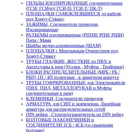
ГИЛЬЗЫ ИЗОЛИРОВАННЫЕ соединительные
(ГСИ/ ГСИ(н)/ ГСИ-П/ ГСИ-Т/ ПК-Т)
ПЛОЩАДКИ САМОКЛЕЯЩИЕСЯ дл кабеля,
под Хомут-Стяжку
ЗАЖИМЫ, Соединители проводов,
Изолированные
РАЗЪЕМЫ изолированные (РППИ/ РПИ/ РШИ)
Папа / Мама
Шайбы медно-алюминиевые (ШАМ)
ПЛОЩАДКИ с Монтажным Отверстием под
Хомут-Стяжку
ТРУБЫ ГЛАДКИЕ, ЖЕСТКИЕ из ПВХ и
Аксессуары к ним (Уголки , Муфты , Тройники)
БЛОКИ РАСПРЕДЕЛИТЕЛЬНЫЕ (МРБ / РБ /
РБП) 1П / 4П полюсные , в защитном корпусе
ТРУБЫ ГОФРИРОВАННЫЕ для Электрокабеля
(ПВХ, ПНД, МЕТАЛЛОРУКАВ и Муфты
соеденительные к ним)
КЛЕМНИКИ, Соединители проводов
АРМАТУРА для СИП и заземления. Линейная
арматура для распределительных сетей
DIN рейки , Стопор/ограничитель на DIN рейку
БОЛТОВЫЕ НАКОНЕЧНИКИ и
СОЕДИНИТЕЛИ 2СБ / 4СБ (со срывными
болтами)