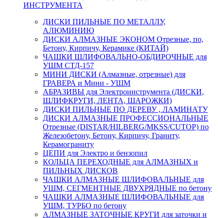
ИНСТРУМЕНТА
ДИСКИ ПИЛЬНЫЕ ПО МЕТАЛЛУ,
АЛЮМИНИЮ
ДИСКИ АЛМАЗНЫЕ ЭКОНОМ Отрезные, по,
Бетону, Кирпичу, Керамике (КИТАЙ)
ЧАШКИ ШЛИФОВАЛЬНО-ОБДИРОЧНЫЕ для
УШМ СТД-157
МИНИ ДИСКИ (Алмазные, отрезные) для
ГРАВЕРА и Мини - УШМ
АБРАЗИВЫ для Электроинструмента (ДИСКИ,
ШЛИФКРУГИ, ЛЕНТА, ШАРОЖКИ)
ДИСКИ ПИЛЬНЫЕ ПО ДЕРЕВУ , ЛАМИНАТУ
ДИСКИ АЛМАЗНЫЕ ПРОФЕССИОНАЛЬНЫЕ
Отрезные (DISTAR/HILBERG/MKSS/CUTOP) по
Железобетону, Бетону, Кирпичу, Граниту,
Керамограниту
ЦЕПИ для Электро и бензопил
КОЛЬЦА ПЕРЕХОДНЫЕ для АЛМАЗНЫХ и
ПИЛЬНЫХ ДИСКОВ
ЧАШКИ АЛМАЗНЫЕ ШЛИФОВАЛЬНЫЕ для
УШМ, СЕГМЕНТНЫЕ ДВУХРЯДНЫЕ по бетону
ЧАШКИ АЛМАЗНЫЕ ШЛИФОВАЛЬНЫЕ для
УШМ, ТУРБО по бетону
АЛМАЗНЫЕ ЗАТОЧНЫЕ КРУГИ для заточки и