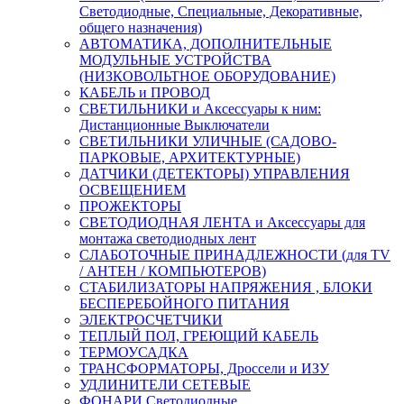
Светодиодные, Специальные, Декоративные,
общего назначения)
АВТОМАТИКА, ДОПОЛНИТЕЛЬНЫЕ
МОДУЛЬНЫЕ УСТРОЙСТВА
(НИЗКОВОЛЬТНОЕ ОБОРУДОВАНИЕ)
КАБЕЛЬ и ПРОВОД
СВЕТИЛЬНИКИ и Аксессуары к ним:
Дистанционные Выключатели
СВЕТИЛЬНИКИ УЛИЧНЫЕ (САДОВО-
ПАРКОВЫЕ, АРХИТЕКТУРНЫЕ)
ДАТЧИКИ (ДЕТЕКТОРЫ) УПРАВЛЕНИЯ
ОСВЕЩЕНИЕМ
ПРОЖЕКТОРЫ
СВЕТОДИОДНАЯ ЛЕНТА и Аксессуары для
монтажа светодиодных лент
СЛАБОТОЧНЫЕ ПРИНАДЛЕЖНОСТИ (для TV
/ АНТЕН / КОМПЬЮТЕРОВ)
СТАБИЛИЗАТОРЫ НАПРЯЖЕНИЯ , БЛОКИ
БЕСПЕРЕБОЙНОГО ПИТАНИЯ
ЭЛЕКТРОСЧЕТЧИКИ
ТЕПЛЫЙ ПОЛ, ГРЕЮЩИЙ КАБЕЛЬ
ТЕРМОУСАДКА
ТРАНСФОРМАТОРЫ, Дроссели и ИЗУ
УДЛИНИТЕЛИ СЕТЕВЫЕ
ФОНАРИ Светодиодные