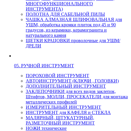
МНОГОФУНКЦИОНАЛЬНОГО
ИНСТРУМЕНТА)
ПОЛОТНА ДЛЯ САБЕЛЬНОЙ ПИЛЫ
ЧАШКА АЛМАЗНАЯ ШЛИФОВАЛЬНАЯ для
УШМ, обработка кромки плиток под 45 и 90
градусов, из керамики, керамогранита и
натурального камня
ЩЕТКИ КРАЦОВКИ проволочные для УШМ/
ДРЕЛИ
05. РУЧНОЙ ИНСТРУМЕНТ
ПОРОХОВОЙ ИНСТРУМЕНТ
АВТОИНСТРУМЕНТ (КЛЮЧИ , ГОЛОВКИ)
ДОПОЛНИТЕЛЬНЫЙ ИНСТРУМЕНТ
ЗАКЛЕПОЧНИКИ для всех видов заклепок,
Штифтов, МОЛЛИ, ПРОСЕКАТЕЛИ для монтажа
металлических профилей
ИЗМЕРИТЕЛЬНЫЙ ИНСТРУМЕНТ
ИНСТРУМЕНТ для КАФЕЛЯ и СТЕКЛА
МАЛЯРНЫЙ, ШТУКАТУРНЫЙ,
РАЗМЕТОЧНЫЙ ИНСТРУМЕНТ
НОЖИ технические