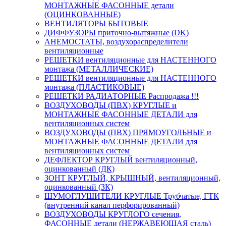
МОНТАЖНЫЕ ФАСОННЫЕ детали
(ОЦИНКОВАННЫЕ)
ВЕНТИЛЯТОРЫ БЫТОВЫЕ
ДИФФУЗОРЫ приточно-вытяжные (DK)
АНЕМОСТАТЫ, воздухораспределители
вентиляционные
РЕШЕТКИ вентиляционные для НАСТЕННОГО
монтажа (МЕТАЛЛИЧЕСКИЕ)
РЕШЕТКИ вентиляционные для НАСТЕННОГО
монтажа (ПЛАСТИКОВЫЕ)
РЕШЕТКИ РАДИАТОРНЫЕ Распродажа !!!
ВОЗДУХОВОДЫ (ПВХ) КРУГЛЫЕ и
МОНТАЖНЫЕ ФАСОННЫЕ ДЕТАЛИ для
вентиляционных систем
ВОЗДУХОВОДЫ (ПВХ) ПРЯМОУГОЛЬНЫЕ и
МОНТАЖНЫЕ ФАСОННЫЕ ДЕТАЛИ для
вентиляционных систем
ДЕФЛЕКТОР КРУГЛЫЙ вентиляционный,
оцинкованный (ДК)
ЗОНТ КРУГЛЫЙ, КРЫШНЫЙ, вентиляционный,
оцинкованный (ЗК)
ШУМОГЛУШИТЕЛИ КРУГЛЫЕ Трубчатые, ГТК
(внутренний канал перфорированный)
ВОЗДУХОВОДЫ КРУГЛОГО сечения,
ФАСОННЫЕ детали (НЕРЖАВЕЮЩАЯ сталь)