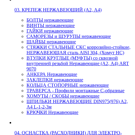
03. КРЕПЕЖ НЕРЖАВЕЮЩИЙ (А2, А4)
БОЛТЫ нержавеющие
ВИНТЫ нержавеющие
ГАЙКИ нержавеющие
САМОРЕЗЫ и ШУРУПЫ нержавеющие
ШАЙБЫ нержавеющие
СТЯЖКИ СТАЛЬНЫЕ СКС коррозийно-стойкие,
НЕРЖАВЕЮЩАЯ сталь AISI 304, (Хомут НС)
ВТУЛКИ КРУГЛЫЕ (МУФТЫ) со сквозной
внутренней резьбой Нержавеющие (А2, А4) ART
9070
АНКЕРА Нержавеющие
ЗАКЛЕПКИ нержавеющие
КОЛЬЦА СТОПОРНЫЕ нержавеющие
ТРАВЕРСА - Профили монтажные С-образные
ХОМУТЫ / СКОБЫ нержавеющие
ШПИЛЬКИ НЕРЖАВЕЮЩИЕ DIN975(976) A2,
А4 L-1-2-3м
КРЮЧКИ Нержавеющие
04. ОСНАСТКА (РАСХОДНИКИ) ДЛЯ ЭЛЕКТРО-