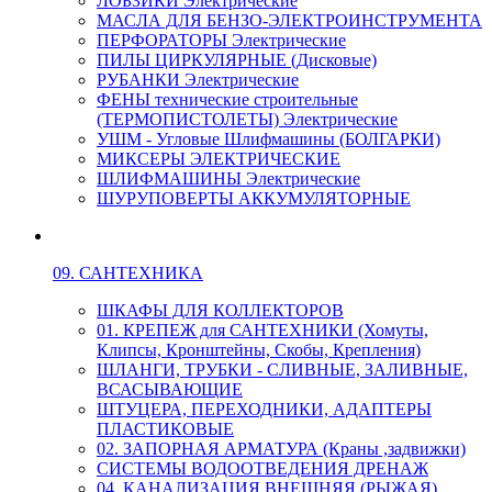
ЛОБЗИКИ Электрические
МАСЛА ДЛЯ БЕНЗО-ЭЛЕКТРОИНСТРУМЕНТА
ПЕРФОРАТОРЫ Электрические
ПИЛЫ ЦИРКУЛЯРНЫЕ (Дисковые)
РУБАНКИ Электрические
ФЕНЫ технические строительные
(ТЕРМОПИСТОЛЕТЫ) Электрические
УШМ - Угловые Шлифмашины (БОЛГАРКИ)
МИКСЕРЫ ЭЛЕКТРИЧЕСКИЕ
ШЛИФМАШИНЫ Электрические
ШУРУПОВЕРТЫ АККУМУЛЯТОРНЫЕ
09. САНТЕХНИКА
ШКАФЫ ДЛЯ КОЛЛЕКТОРОВ
01. КРЕПЕЖ для САНТЕХНИКИ (Хомуты,
Клипсы, Кронштейны, Скобы, Крепления)
ШЛАНГИ, ТРУБКИ - СЛИВНЫЕ, ЗАЛИВНЫЕ,
ВСАСЫВАЮЩИЕ
ШТУЦЕРА, ПЕРЕХОДНИКИ, АДАПТЕРЫ
ПЛАСТИКОВЫЕ
02. ЗАПОРНАЯ АРМАТУРА (Краны ,задвижки)
СИСТЕМЫ ВОДООТВЕДЕНИЯ ДРЕНАЖ
04. КАНАЛИЗАЦИЯ ВНЕШНЯЯ (РЫЖАЯ)