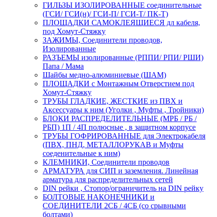
ГИЛЬЗЫ ИЗОЛИРОВАННЫЕ соединительные
(ГСИ/ ГСИ(н)/ ГСИ-П/ ГСИ-Т/ ПК-Т)
ПЛОЩАДКИ САМОКЛЕЯЩИЕСЯ дл кабеля,
под Хомут-Стяжку
ЗАЖИМЫ, Соединители проводов,
Изолированные
РАЗЪЕМЫ изолированные (РППИ/ РПИ/ РШИ)
Папа / Мама
Шайбы медно-алюминиевые (ШАМ)
ПЛОЩАДКИ с Монтажным Отверстием под
Хомут-Стяжку
ТРУБЫ ГЛАДКИЕ, ЖЕСТКИЕ из ПВХ и
Аксессуары к ним (Уголки , Муфты , Тройники)
БЛОКИ РАСПРЕДЕЛИТЕЛЬНЫЕ (МРБ / РБ /
РБП) 1П / 4П полюсные , в защитном корпусе
ТРУБЫ ГОФРИРОВАННЫЕ для Электрокабеля
(ПВХ, ПНД, МЕТАЛЛОРУКАВ и Муфты
соеденительные к ним)
КЛЕМНИКИ, Соединители проводов
АРМАТУРА для СИП и заземления. Линейная
арматура для распределительных сетей
DIN рейки , Стопор/ограничитель на DIN рейку
БОЛТОВЫЕ НАКОНЕЧНИКИ и
СОЕДИНИТЕЛИ 2СБ / 4СБ (со срывными
болтами)