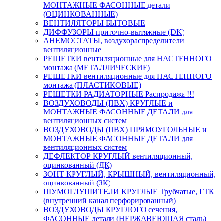
МОНТАЖНЫЕ ФАСОННЫЕ детали
(ОЦИНКОВАННЫЕ)
ВЕНТИЛЯТОРЫ БЫТОВЫЕ
ДИФФУЗОРЫ приточно-вытяжные (DK)
АНЕМОСТАТЫ, воздухораспределители
вентиляционные
РЕШЕТКИ вентиляционные для НАСТЕННОГО
монтажа (МЕТАЛЛИЧЕСКИЕ)
РЕШЕТКИ вентиляционные для НАСТЕННОГО
монтажа (ПЛАСТИКОВЫЕ)
РЕШЕТКИ РАДИАТОРНЫЕ Распродажа !!!
ВОЗДУХОВОДЫ (ПВХ) КРУГЛЫЕ и
МОНТАЖНЫЕ ФАСОННЫЕ ДЕТАЛИ для
вентиляционных систем
ВОЗДУХОВОДЫ (ПВХ) ПРЯМОУГОЛЬНЫЕ и
МОНТАЖНЫЕ ФАСОННЫЕ ДЕТАЛИ для
вентиляционных систем
ДЕФЛЕКТОР КРУГЛЫЙ вентиляционный,
оцинкованный (ДК)
ЗОНТ КРУГЛЫЙ, КРЫШНЫЙ, вентиляционный,
оцинкованный (ЗК)
ШУМОГЛУШИТЕЛИ КРУГЛЫЕ Трубчатые, ГТК
(внутренний канал перфорированный)
ВОЗДУХОВОДЫ КРУГЛОГО сечения,
ФАСОННЫЕ детали (НЕРЖАВЕЮЩАЯ сталь)