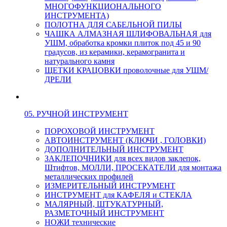
МНОГОФУНКЦИОНАЛЬНОГО
ИНСТРУМЕНТА)
ПОЛОТНА ДЛЯ САБЕЛЬНОЙ ПИЛЫ
ЧАШКА АЛМАЗНАЯ ШЛИФОВАЛЬНАЯ для
УШМ, обработка кромки плиток под 45 и 90
градусов, из керамики, керамогранита и
натурального камня
ЩЕТКИ КРАЦОВКИ проволочные для УШМ/
ДРЕЛИ
05. РУЧНОЙ ИНСТРУМЕНТ
ПОРОХОВОЙ ИНСТРУМЕНТ
АВТОИНСТРУМЕНТ (КЛЮЧИ , ГОЛОВКИ)
ДОПОЛНИТЕЛЬНЫЙ ИНСТРУМЕНТ
ЗАКЛЕПОЧНИКИ для всех видов заклепок,
Штифтов, МОЛЛИ, ПРОСЕКАТЕЛИ для монтажа
металлических профилей
ИЗМЕРИТЕЛЬНЫЙ ИНСТРУМЕНТ
ИНСТРУМЕНТ для КАФЕЛЯ и СТЕКЛА
МАЛЯРНЫЙ, ШТУКАТУРНЫЙ,
РАЗМЕТОЧНЫЙ ИНСТРУМЕНТ
НОЖИ технические