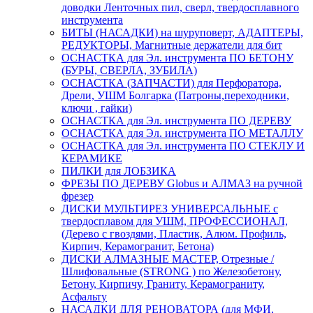
доводки Ленточных пил, сверл, твердосплавного
инструмента
БИТЫ (НАСАДКИ) на шуруповерт, АДАПТЕРЫ,
РЕДУКТОРЫ, Магнитные держатели для бит
ОСНАСТКА для Эл. инструмента ПО БЕТОНУ
(БУРЫ, СВЕРЛА, ЗУБИЛА)
ОСНАСТКА (ЗАПЧАСТИ) для Перфоратора,
Дрели, УШМ Болгарка (Патроны,переходники,
ключи , гайки)
ОСНАСТКА для Эл. инструмента ПО ДЕРЕВУ
ОСНАСТКА для Эл. инструмента ПО МЕТАЛЛУ
ОСНАСТКА для Эл. инструмента ПО СТЕКЛУ И
КЕРАМИКЕ
ПИЛКИ для ЛОБЗИКА
ФРЕЗЫ ПО ДЕРЕВУ Globus и АЛМАЗ на ручной
фрезер
ДИСКИ МУЛЬТИРЕЗ УНИВЕРСАЛЬНЫЕ с
твердосплавом для УШМ, ПРОФЕССИОНАЛ,
(Дерево с гвоздями, Пластик, Алюм. Профиль,
Кирпич, Керамогранит, Бетона)
ДИСКИ АЛМАЗНЫЕ МАСТЕР, Отрезные /
Шлифовальные (STRONG ) по Железобетону,
Бетону, Кирпичу, Граниту, Керамограниту,
Асфальту
НАСАДКИ ДЛЯ РЕНОВАТОРА (для МФИ,