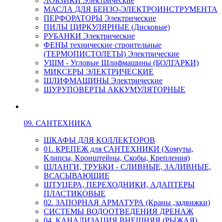
ЛОБЗИКИ Электрические
МАСЛА ДЛЯ БЕНЗО-ЭЛЕКТРОИНСТРУМЕНТА
ПЕРФОРАТОРЫ Электрические
ПИЛЫ ЦИРКУЛЯРНЫЕ (Дисковые)
РУБАНКИ Электрические
ФЕНЫ технические строительные
(ТЕРМОПИСТОЛЕТЫ) Электрические
УШМ - Угловые Шлифмашины (БОЛГАРКИ)
МИКСЕРЫ ЭЛЕКТРИЧЕСКИЕ
ШЛИФМАШИНЫ Электрические
ШУРУПОВЕРТЫ АККУМУЛЯТОРНЫЕ
09. САНТЕХНИКА
ШКАФЫ ДЛЯ КОЛЛЕКТОРОВ
01. КРЕПЕЖ для САНТЕХНИКИ (Хомуты,
Клипсы, Кронштейны, Скобы, Крепления)
ШЛАНГИ, ТРУБКИ - СЛИВНЫЕ, ЗАЛИВНЫЕ,
ВСАСЫВАЮЩИЕ
ШТУЦЕРА, ПЕРЕХОДНИКИ, АДАПТЕРЫ
ПЛАСТИКОВЫЕ
02. ЗАПОРНАЯ АРМАТУРА (Краны ,задвижки)
СИСТЕМЫ ВОДООТВЕДЕНИЯ ДРЕНАЖ
04. КАНАЛИЗАЦИЯ ВНЕШНЯЯ (РЫЖАЯ)