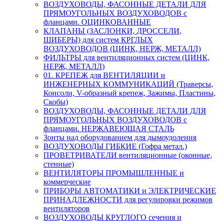
ВОЗДУХОВОДЫ, ФАСОННЫЕ ДЕТАЛИ ДЛЯ
ПРЯМОУГОЛЬНЫХ ВОЗДУХОВОДОВ с
фланцами. ОЦИНКОВАННЫЕ
КЛАПАНЫ (ЗАСЛОНКИ, ДРОССЕЛИ,
ШИБЕРЫ) для систем КРГЛЫХ
ВОЗДУХОВОДОВ (ЦИНК, НЕРЖ, МЕТАЛЛ)
ФИЛЬТРЫ для вентиляционных систем (ЦИНК,
НЕРЖ, МЕТАЛЛ)
01. КРЕПЕЖ для ВЕНТИЛЯЦИИ и
ИНЖЕНЕРНЫХ КОММУНИКАЦИЙ (Траверсы,
Консоли, V-образный крепеж, Зажимы, Пластины,
Скобы)
ВОЗДУХОВОДЫ, ФАСОННЫЕ ДЕТАЛИ ДЛЯ
ПРЯМОУГОЛЬНЫХ ВОЗДУХОВОДОВ с
фланцами. НЕРЖАВЕЮЩАЯ СТАЛЬ
Зонты над оборудованием для дымоудоления
ВОЗДУХОВОДЫ ГИБКИЕ (Гофра метал.)
ПРОВЕТРИВАТЕЛИ вентиляционные (оконные,
стенные)
ВЕНТИЛЯТОРЫ ПРОМЫШЛЕННЫЕ и
коммерческие
ПРИБОРЫ АВТОМАТИКИ и ЭЛЕКТРИЧЕСКИЕ
ПРИНАДЛЕЖНОСТИ для регулировки режимов
вентиляторов
ВОЗДУХОВОДЫ КРУГЛОГО сечения и