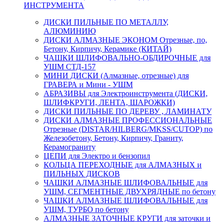
ИНСТРУМЕНТА
ДИСКИ ПИЛЬНЫЕ ПО МЕТАЛЛУ,
АЛЮМИНИЮ
ДИСКИ АЛМАЗНЫЕ ЭКОНОМ Отрезные, по,
Бетону, Кирпичу, Керамике (КИТАЙ)
ЧАШКИ ШЛИФОВАЛЬНО-ОБДИРОЧНЫЕ для
УШМ СТД-157
МИНИ ДИСКИ (Алмазные, отрезные) для
ГРАВЕРА и Мини - УШМ
АБРАЗИВЫ для Электроинструмента (ДИСКИ,
ШЛИФКРУГИ, ЛЕНТА, ШАРОЖКИ)
ДИСКИ ПИЛЬНЫЕ ПО ДЕРЕВУ , ЛАМИНАТУ
ДИСКИ АЛМАЗНЫЕ ПРОФЕССИОНАЛЬНЫЕ
Отрезные (DISTAR/HILBERG/MKSS/CUTOP) по
Железобетону, Бетону, Кирпичу, Граниту,
Керамограниту
ЦЕПИ для Электро и бензопил
КОЛЬЦА ПЕРЕХОДНЫЕ для АЛМАЗНЫХ и
ПИЛЬНЫХ ДИСКОВ
ЧАШКИ АЛМАЗНЫЕ ШЛИФОВАЛЬНЫЕ для
УШМ, СЕГМЕНТНЫЕ ДВУХРЯДНЫЕ по бетону
ЧАШКИ АЛМАЗНЫЕ ШЛИФОВАЛЬНЫЕ для
УШМ, ТУРБО по бетону
АЛМАЗНЫЕ ЗАТОЧНЫЕ КРУГИ для заточки и