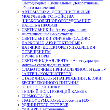
Светодиодные, Специальные, Декоративные,
общего назначения)
АВТОМАТИКА, ДОПОЛНИТЕЛЬНЫЕ
МОДУЛЬНЫЕ УСТРОЙСТВА
(НИЗКОВОЛЬТНОЕ ОБОРУДОВАНИЕ)
КАБЕЛЬ и ПРОВОД
СВЕТИЛЬНИКИ и Аксессуары к ним:
Дистанционные Выключатели
СВЕТИЛЬНИКИ УЛИЧНЫЕ (САДОВО-
ПАРКОВЫЕ, АРХИТЕКТУРНЫЕ)
ДАТЧИКИ (ДЕТЕКТОРЫ) УПРАВЛЕНИЯ
ОСВЕЩЕНИЕМ
ПРОЖЕКТОРЫ
СВЕТОДИОДНАЯ ЛЕНТА и Аксессуары для
монтажа светодиодных лент
СЛАБОТОЧНЫЕ ПРИНАДЛЕЖНОСТИ (для TV
/ АНТЕН / КОМПЬЮТЕРОВ)
СТАБИЛИЗАТОРЫ НАПРЯЖЕНИЯ , БЛОКИ
БЕСПЕРЕБОЙНОГО ПИТАНИЯ
ЭЛЕКТРОСЧЕТЧИКИ
ТЕПЛЫЙ ПОЛ, ГРЕЮЩИЙ КАБЕЛЬ
ТЕРМОУСАДКА
ТРАНСФОРМАТОРЫ, Дроссели и ИЗУ
УДЛИНИТЕЛИ СЕТЕВЫЕ
ФОНАРИ Светодиодные