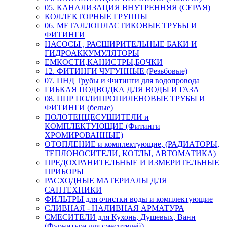
05. КАНАЛИЗАЦИЯ ВНУТРЕННЯЯ (СЕРАЯ)
КОЛЛЕКТОРНЫЕ ГРУППЫ
06. МЕТАЛЛОПЛАСТИКОВЫЕ ТРУБЫ И
ФИТИНГИ
НАСОСЫ , РАСШИРИТЕЛЬНЫЕ БАКИ И
ГИДРОАККУМУЛЯТОРЫ
ЕМКОСТИ,КАНИСТРЫ,БОЧКИ
12. ФИТИНГИ ЧУГУННЫЕ (Резьбовые)
07. ПНД Трубы и Фитинги для водопровода
ГИБКАЯ ПОДВОДКА ДЛЯ ВОДЫ И ГАЗА
08. ППР ПОЛИПРОПИЛЕНОВЫЕ ТРУБЫ И
ФИТИНГИ (белые)
ПОЛОТЕНЦЕСУШИТЕЛИ и
КОМПЛЕКТУЮЩИЕ (Фитинги
ХРОМИРОВАННЫЕ)
ОТОПЛЕНИЕ и комплектующие, (РАДИАТОРЫ,
ТЕПЛОНОСИТЕЛИ, КОТЛЫ, АВТОМАТИКА)
ПРЕДОХРАНИТЕЛЬНЫЕ И ИЗМЕРИТЕЛЬНЫЕ
ПРИБОРЫ
РАСХОДНЫЕ МАТЕРИАЛЫ ДЛЯ
САНТЕХНИКИ
ФИЛЬТРЫ для очистки воды и комплектующие
СЛИВНАЯ - НАЛИВНАЯ АРМАТУРА
СМЕСИТЕЛИ для Кухонь, Душевых, Ванн
(Фурнитура для смесителей)