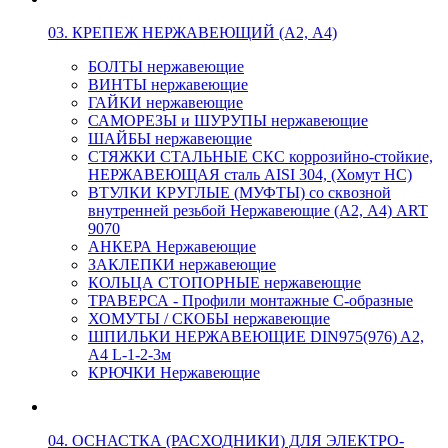
03. КРЕПЕЖ НЕРЖАВЕЮЩИЙ (А2, А4)
БОЛТЫ нержавеющие
ВИНТЫ нержавеющие
ГАЙКИ нержавеющие
САМОРЕЗЫ и ШУРУПЫ нержавеющие
ШАЙБЫ нержавеющие
СТЯЖКИ СТАЛЬНЫЕ СКС коррозийно-стойкие,
НЕРЖАВЕЮЩАЯ сталь AISI 304, (Хомут НС)
ВТУЛКИ КРУГЛЫЕ (МУФТЫ) со сквозной
внутренней резьбой Нержавеющие (А2, А4) ART
9070
АНКЕРА Нержавеющие
ЗАКЛЕПКИ нержавеющие
КОЛЬЦА СТОПОРНЫЕ нержавеющие
ТРАВЕРСА - Профили монтажные С-образные
ХОМУТЫ / СКОБЫ нержавеющие
ШПИЛЬКИ НЕРЖАВЕЮЩИЕ DIN975(976) A2,
А4 L-1-2-3м
КРЮЧКИ Нержавеющие
04. ОСНАСТКА (РАСХОДНИКИ) ДЛЯ ЭЛЕКТРО-