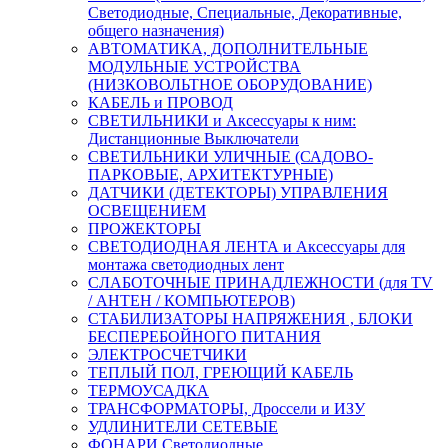
Светодиодные, Специальные, Декоративные,
общего назначения)
АВТОМАТИКА, ДОПОЛНИТЕЛЬНЫЕ
МОДУЛЬНЫЕ УСТРОЙСТВА
(НИЗКОВОЛЬТНОЕ ОБОРУДОВАНИЕ)
КАБЕЛЬ и ПРОВОД
СВЕТИЛЬНИКИ и Аксессуары к ним:
Дистанционные Выключатели
СВЕТИЛЬНИКИ УЛИЧНЫЕ (САДОВО-
ПАРКОВЫЕ, АРХИТЕКТУРНЫЕ)
ДАТЧИКИ (ДЕТЕКТОРЫ) УПРАВЛЕНИЯ
ОСВЕЩЕНИЕМ
ПРОЖЕКТОРЫ
СВЕТОДИОДНАЯ ЛЕНТА и Аксессуары для
монтажа светодиодных лент
СЛАБОТОЧНЫЕ ПРИНАДЛЕЖНОСТИ (для TV
/ АНТЕН / КОМПЬЮТЕРОВ)
СТАБИЛИЗАТОРЫ НАПРЯЖЕНИЯ , БЛОКИ
БЕСПЕРЕБОЙНОГО ПИТАНИЯ
ЭЛЕКТРОСЧЕТЧИКИ
ТЕПЛЫЙ ПОЛ, ГРЕЮЩИЙ КАБЕЛЬ
ТЕРМОУСАДКА
ТРАНСФОРМАТОРЫ, Дроссели и ИЗУ
УДЛИНИТЕЛИ СЕТЕВЫЕ
ФОНАРИ Светодиодные