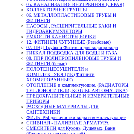
05. КАНАЛИЗАЦИЯ ВНУТРЕННЯЯ (СЕРАЯ)
КОЛЛЕКТОРНЫЕ ГРУППЫ
06. МЕТАЛЛОПЛАСТИКОВЫЕ ТРУБЫ И
ФИТИНГИ
НАСОСЫ , РАСШИРИТЕЛЬНЫЕ БАКИ И
ГИДРОАККУМУЛЯТОРЫ
ЕМКОСТИ,КАНИСТРЫ,БОЧКИ
12. ФИТИНГИ ЧУГУННЫЕ (Резьбовые)
07. ПНД Трубы и Фитинги для водопровода
ГИБКАЯ ПОДВОДКА ДЛЯ ВОДЫ И ГАЗА
08. ППР ПОЛИПРОПИЛЕНОВЫЕ ТРУБЫ И
ФИТИНГИ (белые)
ПОЛОТЕНЦЕСУШИТЕЛИ и
КОМПЛЕКТУЮЩИЕ (Фитинги
ХРОМИРОВАННЫЕ)
ОТОПЛЕНИЕ и комплектующие, (РАДИАТОРЫ,
ТЕПЛОНОСИТЕЛИ, КОТЛЫ, АВТОМАТИКА)
ПРЕДОХРАНИТЕЛЬНЫЕ И ИЗМЕРИТЕЛЬНЫЕ
ПРИБОРЫ
РАСХОДНЫЕ МАТЕРИАЛЫ ДЛЯ
САНТЕХНИКИ
ФИЛЬТРЫ для очистки воды и комплектующие
СЛИВНАЯ - НАЛИВНАЯ АРМАТУРА
СМЕСИТЕЛИ для Кухонь, Душевых, Ванн
(Фурнитура для смесителей)