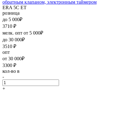
обратным клапаном, электронным таймером
ERA 5C ET
розница
до 5 000₽
3710
₽
мелк. опт от 5 000₽
до 30 000₽
3510
₽
опт
от 30 000₽
3300
₽
кол-во в
-
+