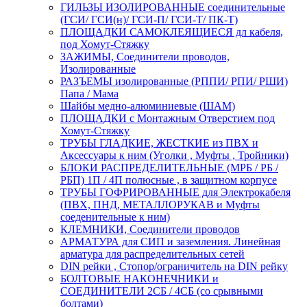
ГИЛЬЗЫ ИЗОЛИРОВАННЫЕ соединительные
(ГСИ/ ГСИ(н)/ ГСИ-П/ ГСИ-Т/ ПК-Т)
ПЛОЩАДКИ САМОКЛЕЯЩИЕСЯ дл кабеля,
под Хомут-Стяжку
ЗАЖИМЫ, Соединители проводов,
Изолированные
РАЗЪЕМЫ изолированные (РППИ/ РПИ/ РШИ)
Папа / Мама
Шайбы медно-алюминиевые (ШАМ)
ПЛОЩАДКИ с Монтажным Отверстием под
Хомут-Стяжку
ТРУБЫ ГЛАДКИЕ, ЖЕСТКИЕ из ПВХ и
Аксессуары к ним (Уголки , Муфты , Тройники)
БЛОКИ РАСПРЕДЕЛИТЕЛЬНЫЕ (МРБ / РБ /
РБП) 1П / 4П полюсные , в защитном корпусе
ТРУБЫ ГОФРИРОВАННЫЕ для Электрокабеля
(ПВХ, ПНД, МЕТАЛЛОРУКАВ и Муфты
соеденительные к ним)
КЛЕМНИКИ, Соединители проводов
АРМАТУРА для СИП и заземления. Линейная
арматура для распределительных сетей
DIN рейки , Стопор/ограничитель на DIN рейку
БОЛТОВЫЕ НАКОНЕЧНИКИ и
СОЕДИНИТЕЛИ 2СБ / 4СБ (со срывными
болтами)