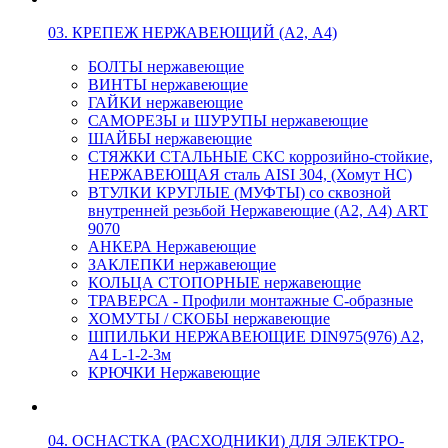
03. КРЕПЕЖ НЕРЖАВЕЮЩИЙ (А2, А4)
БОЛТЫ нержавеющие
ВИНТЫ нержавеющие
ГАЙКИ нержавеющие
САМОРЕЗЫ и ШУРУПЫ нержавеющие
ШАЙБЫ нержавеющие
СТЯЖКИ СТАЛЬНЫЕ СКС коррозийно-стойкие,
НЕРЖАВЕЮЩАЯ сталь AISI 304, (Хомут НС)
ВТУЛКИ КРУГЛЫЕ (МУФТЫ) со сквозной
внутренней резьбой Нержавеющие (А2, А4) ART
9070
АНКЕРА Нержавеющие
ЗАКЛЕПКИ нержавеющие
КОЛЬЦА СТОПОРНЫЕ нержавеющие
ТРАВЕРСА - Профили монтажные С-образные
ХОМУТЫ / СКОБЫ нержавеющие
ШПИЛЬКИ НЕРЖАВЕЮЩИЕ DIN975(976) A2,
А4 L-1-2-3м
КРЮЧКИ Нержавеющие
04. ОСНАСТКА (РАСХОДНИКИ) ДЛЯ ЭЛЕКТРО-