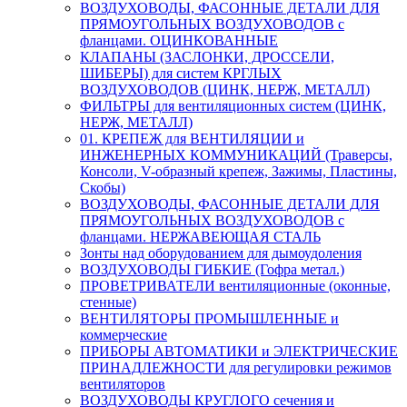
ВОЗДУХОВОДЫ, ФАСОННЫЕ ДЕТАЛИ ДЛЯ
ПРЯМОУГОЛЬНЫХ ВОЗДУХОВОДОВ с
фланцами. ОЦИНКОВАННЫЕ
КЛАПАНЫ (ЗАСЛОНКИ, ДРОССЕЛИ,
ШИБЕРЫ) для систем КРГЛЫХ
ВОЗДУХОВОДОВ (ЦИНК, НЕРЖ, МЕТАЛЛ)
ФИЛЬТРЫ для вентиляционных систем (ЦИНК,
НЕРЖ, МЕТАЛЛ)
01. КРЕПЕЖ для ВЕНТИЛЯЦИИ и
ИНЖЕНЕРНЫХ КОММУНИКАЦИЙ (Траверсы,
Консоли, V-образный крепеж, Зажимы, Пластины,
Скобы)
ВОЗДУХОВОДЫ, ФАСОННЫЕ ДЕТАЛИ ДЛЯ
ПРЯМОУГОЛЬНЫХ ВОЗДУХОВОДОВ с
фланцами. НЕРЖАВЕЮЩАЯ СТАЛЬ
Зонты над оборудованием для дымоудоления
ВОЗДУХОВОДЫ ГИБКИЕ (Гофра метал.)
ПРОВЕТРИВАТЕЛИ вентиляционные (оконные,
стенные)
ВЕНТИЛЯТОРЫ ПРОМЫШЛЕННЫЕ и
коммерческие
ПРИБОРЫ АВТОМАТИКИ и ЭЛЕКТРИЧЕСКИЕ
ПРИНАДЛЕЖНОСТИ для регулировки режимов
вентиляторов
ВОЗДУХОВОДЫ КРУГЛОГО сечения и