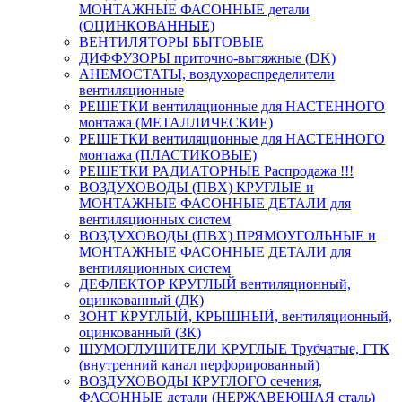
МОНТАЖНЫЕ ФАСОННЫЕ детали
(ОЦИНКОВАННЫЕ)
ВЕНТИЛЯТОРЫ БЫТОВЫЕ
ДИФФУЗОРЫ приточно-вытяжные (DK)
АНЕМОСТАТЫ, воздухораспределители
вентиляционные
РЕШЕТКИ вентиляционные для НАСТЕННОГО
монтажа (МЕТАЛЛИЧЕСКИЕ)
РЕШЕТКИ вентиляционные для НАСТЕННОГО
монтажа (ПЛАСТИКОВЫЕ)
РЕШЕТКИ РАДИАТОРНЫЕ Распродажа !!!
ВОЗДУХОВОДЫ (ПВХ) КРУГЛЫЕ и
МОНТАЖНЫЕ ФАСОННЫЕ ДЕТАЛИ для
вентиляционных систем
ВОЗДУХОВОДЫ (ПВХ) ПРЯМОУГОЛЬНЫЕ и
МОНТАЖНЫЕ ФАСОННЫЕ ДЕТАЛИ для
вентиляционных систем
ДЕФЛЕКТОР КРУГЛЫЙ вентиляционный,
оцинкованный (ДК)
ЗОНТ КРУГЛЫЙ, КРЫШНЫЙ, вентиляционный,
оцинкованный (ЗК)
ШУМОГЛУШИТЕЛИ КРУГЛЫЕ Трубчатые, ГТК
(внутренний канал перфорированный)
ВОЗДУХОВОДЫ КРУГЛОГО сечения,
ФАСОННЫЕ детали (НЕРЖАВЕЮЩАЯ сталь)