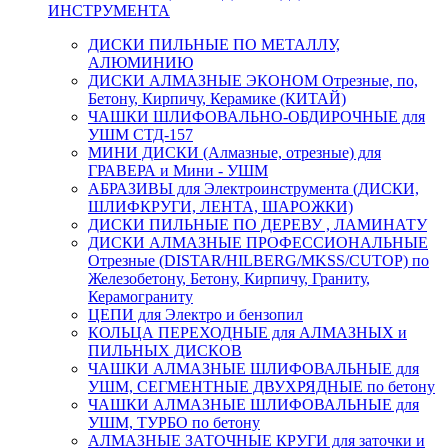
ИНСТРУМЕНТА
ДИСКИ ПИЛЬНЫЕ ПО МЕТАЛЛУ,
АЛЮМИНИЮ
ДИСКИ АЛМАЗНЫЕ ЭКОНОМ Отрезные, по,
Бетону, Кирпичу, Керамике (КИТАЙ)
ЧАШКИ ШЛИФОВАЛЬНО-ОБДИРОЧНЫЕ для
УШМ СТД-157
МИНИ ДИСКИ (Алмазные, отрезные) для
ГРАВЕРА и Мини - УШМ
АБРАЗИВЫ для Электроинструмента (ДИСКИ,
ШЛИФКРУГИ, ЛЕНТА, ШАРОЖКИ)
ДИСКИ ПИЛЬНЫЕ ПО ДЕРЕВУ , ЛАМИНАТУ
ДИСКИ АЛМАЗНЫЕ ПРОФЕССИОНАЛЬНЫЕ
Отрезные (DISTAR/HILBERG/MKSS/CUTOP) по
Железобетону, Бетону, Кирпичу, Граниту,
Керамограниту
ЦЕПИ для Электро и бензопил
КОЛЬЦА ПЕРЕХОДНЫЕ для АЛМАЗНЫХ и
ПИЛЬНЫХ ДИСКОВ
ЧАШКИ АЛМАЗНЫЕ ШЛИФОВАЛЬНЫЕ для
УШМ, СЕГМЕНТНЫЕ ДВУХРЯДНЫЕ по бетону
ЧАШКИ АЛМАЗНЫЕ ШЛИФОВАЛЬНЫЕ для
УШМ, ТУРБО по бетону
АЛМАЗНЫЕ ЗАТОЧНЫЕ КРУГИ для заточки и