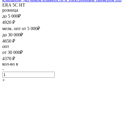
ERA 5C HT
розница
до 5 000₽
4920
₽
мелк. опт от 5 000₽
до 30 000₽
4650
₽
опт
от 30 000₽
4370
₽
кол-во в
-
+