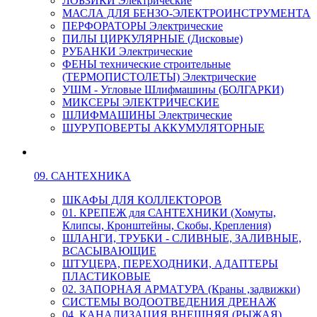
ЛОБЗИКИ Электрические
МАСЛА ДЛЯ БЕНЗО-ЭЛЕКТРОИНСТРУМЕНТА
ПЕРФОРАТОРЫ Электрические
ПИЛЫ ЦИРКУЛЯРНЫЕ (Дисковые)
РУБАНКИ Электрические
ФЕНЫ технические строительные
(ТЕРМОПИСТОЛЕТЫ) Электрические
УШМ - Угловые Шлифмашины (БОЛГАРКИ)
МИКСЕРЫ ЭЛЕКТРИЧЕСКИЕ
ШЛИФМАШИНЫ Электрические
ШУРУПОВЕРТЫ АККУМУЛЯТОРНЫЕ
09. САНТЕХНИКА
ШКАФЫ ДЛЯ КОЛЛЕКТОРОВ
01. КРЕПЕЖ для САНТЕХНИКИ (Хомуты,
Клипсы, Кронштейны, Скобы, Крепления)
ШЛАНГИ, ТРУБКИ - СЛИВНЫЕ, ЗАЛИВНЫЕ,
ВСАСЫВАЮЩИЕ
ШТУЦЕРА, ПЕРЕХОДНИКИ, АДАПТЕРЫ
ПЛАСТИКОВЫЕ
02. ЗАПОРНАЯ АРМАТУРА (Краны ,задвижки)
СИСТЕМЫ ВОДООТВЕДЕНИЯ ДРЕНАЖ
04. КАНАЛИЗАЦИЯ ВНЕШНЯЯ (РЫЖАЯ)