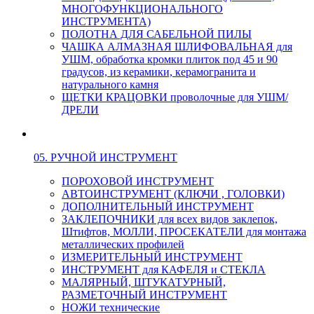
МНОГОФУНКЦИОНАЛЬНОГО
ИНСТРУМЕНТА)
ПОЛОТНА ДЛЯ САБЕЛЬНОЙ ПИЛЫ
ЧАШКА АЛМАЗНАЯ ШЛИФОВАЛЬНАЯ для
УШМ, обработка кромки плиток под 45 и 90
градусов, из керамики, керамогранита и
натурального камня
ЩЕТКИ КРАЦОВКИ проволочные для УШМ/
ДРЕЛИ
05. РУЧНОЙ ИНСТРУМЕНТ
ПОРОХОВОЙ ИНСТРУМЕНТ
АВТОИНСТРУМЕНТ (КЛЮЧИ , ГОЛОВКИ)
ДОПОЛНИТЕЛЬНЫЙ ИНСТРУМЕНТ
ЗАКЛЕПОЧНИКИ для всех видов заклепок,
Штифтов, МОЛЛИ, ПРОСЕКАТЕЛИ для монтажа
металлических профилей
ИЗМЕРИТЕЛЬНЫЙ ИНСТРУМЕНТ
ИНСТРУМЕНТ для КАФЕЛЯ и СТЕКЛА
МАЛЯРНЫЙ, ШТУКАТУРНЫЙ,
РАЗМЕТОЧНЫЙ ИНСТРУМЕНТ
НОЖИ технические