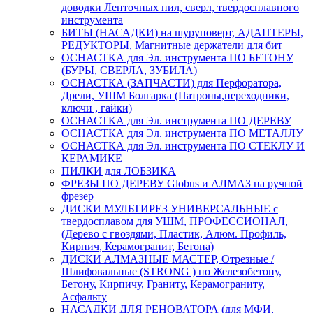
доводки Ленточных пил, сверл, твердосплавного
инструмента
БИТЫ (НАСАДКИ) на шуруповерт, АДАПТЕРЫ,
РЕДУКТОРЫ, Магнитные держатели для бит
ОСНАСТКА для Эл. инструмента ПО БЕТОНУ
(БУРЫ, СВЕРЛА, ЗУБИЛА)
ОСНАСТКА (ЗАПЧАСТИ) для Перфоратора,
Дрели, УШМ Болгарка (Патроны,переходники,
ключи , гайки)
ОСНАСТКА для Эл. инструмента ПО ДЕРЕВУ
ОСНАСТКА для Эл. инструмента ПО МЕТАЛЛУ
ОСНАСТКА для Эл. инструмента ПО СТЕКЛУ И
КЕРАМИКЕ
ПИЛКИ для ЛОБЗИКА
ФРЕЗЫ ПО ДЕРЕВУ Globus и АЛМАЗ на ручной
фрезер
ДИСКИ МУЛЬТИРЕЗ УНИВЕРСАЛЬНЫЕ с
твердосплавом для УШМ, ПРОФЕССИОНАЛ,
(Дерево с гвоздями, Пластик, Алюм. Профиль,
Кирпич, Керамогранит, Бетона)
ДИСКИ АЛМАЗНЫЕ МАСТЕР, Отрезные /
Шлифовальные (STRONG ) по Железобетону,
Бетону, Кирпичу, Граниту, Керамограниту,
Асфальту
НАСАДКИ ДЛЯ РЕНОВАТОРА (для МФИ,