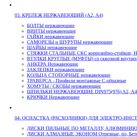
03. КРЕПЕЖ НЕРЖАВЕЮЩИЙ (А2, А4)
БОЛТЫ нержавеющие
ВИНТЫ нержавеющие
ГАЙКИ нержавеющие
САМОРЕЗЫ и ШУРУПЫ нержавеющие
ШАЙБЫ нержавеющие
СТЯЖКИ СТАЛЬНЫЕ СКС коррозийно-стойкие, Н
ВТУЛКИ КРУГЛЫЕ (МУФТЫ) со сквозной внутренн
АНКЕРА Нержавеющие
ЗАКЛЕПКИ нержавеющие
КОЛЬЦА СТОПОРНЫЕ нержавеющие
ТРАВЕРСА - Профили монтажные С-образные
ХОМУТЫ / СКОБЫ нержавеющие
ШПИЛЬКИ НЕРЖАВЕЮЩИЕ DIN975(976) A2, А4 L
КРЮЧКИ Нержавеющие
04. ОСНАСТКА (РАСХОДНИКИ) ДЛЯ ЭЛЕКТРО-ИНС
ДИСКИ ПИЛЬНЫЕ ПО МЕТАЛЛУ, АЛЮМИНИ
ДИСКИ АЛМАЗНЫЕ ЭКОНОМ Отрезные, по, Бетон