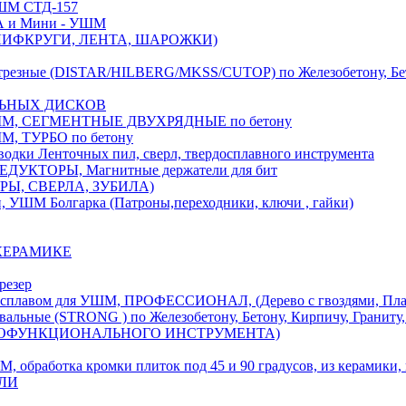
М СТД-157
А и Мини - УШМ
 ШЛИФКРУГИ, ЛЕНТА, ШАРОЖКИ)
(DISTAR/HILBERG/MKSS/CUTOP) по Железобетону, Бетону,
ЛЬНЫХ ДИСКОВ
, СЕГМЕНТНЫЕ ДВУХРЯДНЫЕ по бетону
 ТУРБО по бетону
и Ленточных пил, сверл, твердосплавного инструмента
ДУКТОРЫ, Магнитные держатели для бит
УРЫ, СВЕРЛА, ЗУБИЛА)
УШМ Болгарка (Патроны,переходники, ключи , гайки)
 КЕРАМИКЕ
резер
ом для УШМ, ПРОФЕССИОНАЛ, (Дерево с гвоздями, Пластик
ые (STRONG ) по Железобетону, Бетону, Кирпичу, Граниту, 
ОГОФУНКЦИОНАЛЬНОГО ИНСТРУМЕНТА)
тка кромки плиток под 45 и 90 градусов, из керамики, ке
ЕЛИ