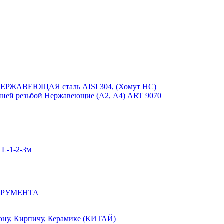
ЕРЖАВЕЮЩАЯ сталь AISI 304, (Хомут НС)
ей резьбой Нержавеющие (А2, А4) ART 9070
-1-2-3м
ТРУМЕНТА
Ю
у, Кирпичу, Керамике (КИТАЙ)