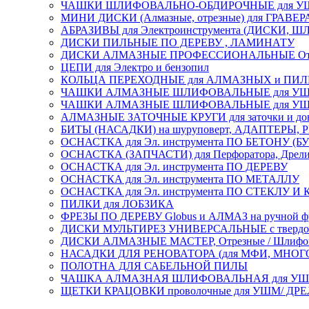
ЧАШКИ ШЛИФОВАЛЬНО-ОБДИРОЧНЫЕ для УШ
МИНИ ДИСКИ (Алмазные, отрезные) для ГРАВЕР
АБРАЗИВЫ для Электроинструмента (ДИСКИ,
ДИСКИ ПИЛЬНЫЕ ПО ДЕРЕВУ , ЛАМИНАТУ
ДИСКИ АЛМАЗНЫЕ ПРОФЕССИОНАЛЬНЫЕ Отрезные 
ЦЕПИ для Электро и бензопил
КОЛЬЦА ПЕРЕХОДНЫЕ для АЛМАЗНЫХ и ПИ
ЧАШКИ АЛМАЗНЫЕ ШЛИФОВАЛЬНЫЕ для УШМ
ЧАШКИ АЛМАЗНЫЕ ШЛИФОВАЛЬНЫЕ для УШМ,
АЛМАЗНЫЕ ЗАТОЧНЫЕ КРУГИ для заточки и доводк
БИТЫ (НАСАДКИ) на шуруповерт, АДАПТЕРЫ, РЕ
ОСНАСТКА для Эл. инструмента ПО БЕТОНУ (Б
ОСНАСТКА (ЗАПЧАСТИ) для Перфоратора, Дрели, 
ОСНАСТКА для Эл. инструмента ПО ДЕРЕВУ
ОСНАСТКА для Эл. инструмента ПО МЕТАЛЛУ
ОСНАСТКА для Эл. инструмента ПО СТЕКЛУ И
ПИЛКИ для ЛОБЗИКА
ФРЕЗЫ ПО ДЕРЕВУ Globus и АЛМАЗ на ручной ф
ДИСКИ МУЛЬТИРЕЗ УНИВЕРСАЛЬНЫЕ с твердосплав
ДИСКИ АЛМАЗНЫЕ МАСТЕР, Отрезные / Шлифовальн
НАСАДКИ ДЛЯ РЕНОВАТОРА (для МФИ, МН
ПОЛОТНА ДЛЯ САБЕЛЬНОЙ ПИЛЫ
ЧАШКА АЛМАЗНАЯ ШЛИФОВАЛЬНАЯ для УШМ, обрабо
ЩЕТКИ КРАЦОВКИ проволочные для УШМ/ ДР