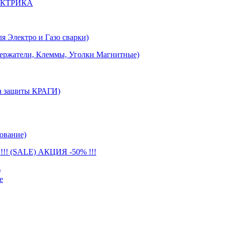
ЕКТРИКА
лектро и Газо сварки)
тели, Клеммы, Уголки Магнитные)
 защиты КРАГИ)
ование)
(SALE) АКЦИЯ -50% !!!
)
е