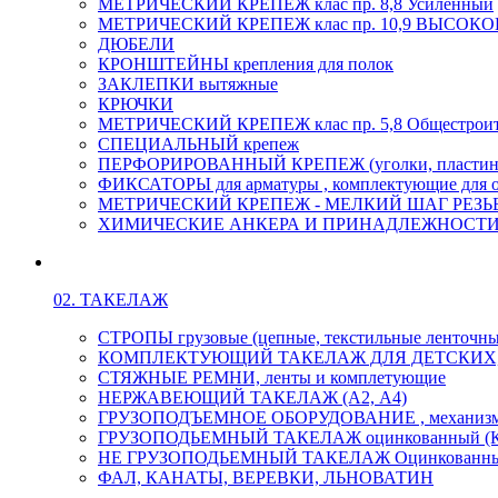
МЕТРИЧЕСКИЙ КРЕПЕЖ клас пр. 8,8 Усиленный
МЕТРИЧЕСКИЙ КРЕПЕЖ клас пр. 10,9 ВЫСО
ДЮБЕЛИ
КРОНШТЕЙНЫ крепления для полок
ЗАКЛЕПКИ вытяжные
КРЮЧКИ
МЕТРИЧЕСКИЙ КРЕПЕЖ клас пр. 5,8 Общестрои
СПЕЦИАЛЬНЫЙ крепеж
ПЕРФОРИРОВАННЫЙ КРЕПЕЖ (уголки, пластины
ФИКСАТОРЫ для арматуры , комплектующие для 
МЕТРИЧЕСКИЙ КРЕПЕЖ - МЕЛКИЙ ШАГ РЕЗЬБЫ,
ХИМИЧЕСКИЕ АНКЕРА И ПРИНАДЛЕЖНОСТИ
02. ТАКЕЛАЖ
СТРОПЫ грузовые (цепные, текстильные ленточны
КОМПЛЕКТУЮЩИЙ ТАКЕЛАЖ ДЛЯ ДЕТСКИХ
СТЯЖНЫЕ РЕМНИ, ленты и комплетующие
НЕРЖАВЕЮЩИЙ ТАКЕЛАЖ (А2, А4)
ГРУЗОПОДЪЕМНОЕ ОБОРУДОВАНИЕ , механиз
ГРУЗОПОДЬЕМНЫЙ ТАКЕЛАЖ оцинкованный (К
НЕ ГРУЗОПОДЬЕМНЫЙ ТАКЕЛАЖ Оцинкованн
ФАЛ, КАНАТЫ, ВЕРЕВКИ, ЛЬНОВАТИН