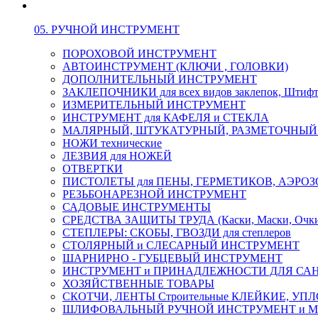
05. РУЧНОЙ ИНСТРУМЕНТ
ПОРОХОВОЙ ИНСТРУМЕНТ
АВТОИНСТРУМЕНТ (КЛЮЧИ , ГОЛОВКИ)
ДОПОЛНИТЕЛЬНЫЙ ИНСТРУМЕНТ
ЗАКЛЕПОЧНИКИ для всех видов заклепок, Штиф
ИЗМЕРИТЕЛЬНЫЙ ИНСТРУМЕНТ
ИНСТРУМЕНТ для КАФЕЛЯ и СТЕКЛА
МАЛЯРНЫЙ, ШТУКАТУРНЫЙ, РАЗМЕТОЧНЫЙ
НОЖИ технические
ЛЕЗВИЯ для НОЖЕЙ
ОТВЕРТКИ
ПИСТОЛЕТЫ для ПЕНЫ, ГЕРМЕТИКОВ, АЭР
РЕЗЬБОНАРЕЗНОЙ ИНСТРУМЕНТ
САДОВЫЕ ИНСТРУМЕНТЫ
СРЕДСТВА ЗАЩИТЫ ТРУДА (Каски, Маски, Очки, 
СТЕПЛЕРЫ: СКОБЫ, ГВОЗДИ для степлеров
СТОЛЯРНЫЙ и СЛЕСАРНЫЙ ИНСТРУМЕНТ
ШАРНИРНО - ГУБЦЕВЫЙ ИНСТРУМЕНТ
ИНСТРУМЕНТ и ПРИНАДЛЕЖНОСТИ ДЛЯ СА
ХОЗЯЙСТВЕННЫЕ ТОВАРЫ
СКОТЧИ, ЛЕНТЫ Строительные КЛЕЙКИЕ, У
ШЛИФОВАЛЬНЫЙ РУЧНОЙ ИНСТРУМЕНТ и 