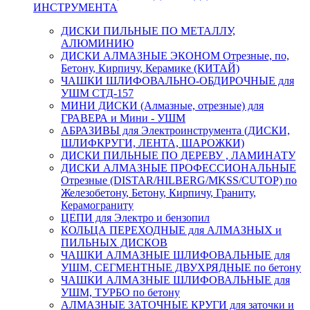
ИНСТРУМЕНТА
ДИСКИ ПИЛЬНЫЕ ПО МЕТАЛЛУ,
АЛЮМИНИЮ
ДИСКИ АЛМАЗНЫЕ ЭКОНОМ Отрезные, по,
Бетону, Кирпичу, Керамике (КИТАЙ)
ЧАШКИ ШЛИФОВАЛЬНО-ОБДИРОЧНЫЕ для
УШМ СТД-157
МИНИ ДИСКИ (Алмазные, отрезные) для
ГРАВЕРА и Мини - УШМ
АБРАЗИВЫ для Электроинструмента (ДИСКИ,
ШЛИФКРУГИ, ЛЕНТА, ШАРОЖКИ)
ДИСКИ ПИЛЬНЫЕ ПО ДЕРЕВУ , ЛАМИНАТУ
ДИСКИ АЛМАЗНЫЕ ПРОФЕССИОНАЛЬНЫЕ
Отрезные (DISTAR/HILBERG/MKSS/CUTOP) по
Железобетону, Бетону, Кирпичу, Граниту,
Керамограниту
ЦЕПИ для Электро и бензопил
КОЛЬЦА ПЕРЕХОДНЫЕ для АЛМАЗНЫХ и
ПИЛЬНЫХ ДИСКОВ
ЧАШКИ АЛМАЗНЫЕ ШЛИФОВАЛЬНЫЕ для
УШМ, СЕГМЕНТНЫЕ ДВУХРЯДНЫЕ по бетону
ЧАШКИ АЛМАЗНЫЕ ШЛИФОВАЛЬНЫЕ для
УШМ, ТУРБО по бетону
АЛМАЗНЫЕ ЗАТОЧНЫЕ КРУГИ для заточки и