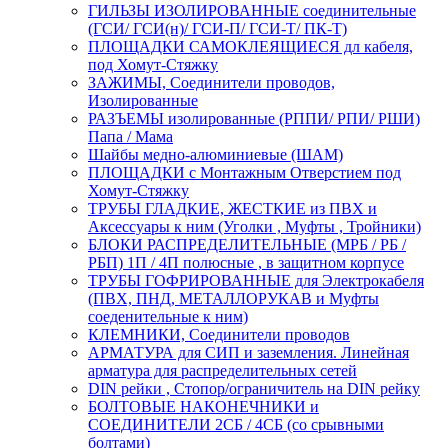
ГИЛЬЗЫ ИЗОЛИРОВАННЫЕ соединительные
(ГСИ/ ГСИ(н)/ ГСИ-П/ ГСИ-Т/ ПК-Т)
ПЛОЩАДКИ САМОКЛЕЯЩИЕСЯ дл кабеля,
под Хомут-Стяжку
ЗАЖИМЫ, Соединители проводов,
Изолированные
РАЗЪЕМЫ изолированные (РППИ/ РПИ/ РШИ)
Папа / Мама
Шайбы медно-алюминиевые (ШАМ)
ПЛОЩАДКИ с Монтажным Отверстием под
Хомут-Стяжку
ТРУБЫ ГЛАДКИЕ, ЖЕСТКИЕ из ПВХ и
Аксессуары к ним (Уголки , Муфты , Тройники)
БЛОКИ РАСПРЕДЕЛИТЕЛЬНЫЕ (МРБ / РБ /
РБП) 1П / 4П полюсные , в защитном корпусе
ТРУБЫ ГОФРИРОВАННЫЕ для Электрокабеля
(ПВХ, ПНД, МЕТАЛЛОРУКАВ и Муфты
соеденительные к ним)
КЛЕМНИКИ, Соединители проводов
АРМАТУРА для СИП и заземления. Линейная
арматура для распределительных сетей
DIN рейки , Стопор/ограничитель на DIN рейку
БОЛТОВЫЕ НАКОНЕЧНИКИ и
СОЕДИНИТЕЛИ 2СБ / 4СБ (со срывными
болтами)