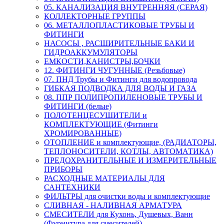
05. КАНАЛИЗАЦИЯ ВНУТРЕННЯЯ (СЕРАЯ)
КОЛЛЕКТОРНЫЕ ГРУППЫ
06. МЕТАЛЛОПЛАСТИКОВЫЕ ТРУБЫ И
ФИТИНГИ
НАСОСЫ , РАСШИРИТЕЛЬНЫЕ БАКИ И
ГИДРОАККУМУЛЯТОРЫ
ЕМКОСТИ,КАНИСТРЫ,БОЧКИ
12. ФИТИНГИ ЧУГУННЫЕ (Резьбовые)
07. ПНД Трубы и Фитинги для водопровода
ГИБКАЯ ПОДВОДКА ДЛЯ ВОДЫ И ГАЗА
08. ППР ПОЛИПРОПИЛЕНОВЫЕ ТРУБЫ И
ФИТИНГИ (белые)
ПОЛОТЕНЦЕСУШИТЕЛИ и
КОМПЛЕКТУЮЩИЕ (Фитинги
ХРОМИРОВАННЫЕ)
ОТОПЛЕНИЕ и комплектующие, (РАДИАТОРЫ,
ТЕПЛОНОСИТЕЛИ, КОТЛЫ, АВТОМАТИКА)
ПРЕДОХРАНИТЕЛЬНЫЕ И ИЗМЕРИТЕЛЬНЫЕ
ПРИБОРЫ
РАСХОДНЫЕ МАТЕРИАЛЫ ДЛЯ
САНТЕХНИКИ
ФИЛЬТРЫ для очистки воды и комплектующие
СЛИВНАЯ - НАЛИВНАЯ АРМАТУРА
СМЕСИТЕЛИ для Кухонь, Душевых, Ванн
(Фурнитура для смесителей)