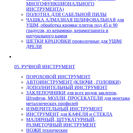
МНОГОФУНКЦИОНАЛЬНОГО
ИНСТРУМЕНТА)
ПОЛОТНА ДЛЯ САБЕЛЬНОЙ ПИЛЫ
ЧАШКА АЛМАЗНАЯ ШЛИФОВАЛЬНАЯ для
УШМ, обработка кромки плиток под 45 и 90
градусов, из керамики, керамогранита и
натурального камня
ЩЕТКИ КРАЦОВКИ проволочные для УШМ/
ДРЕЛИ
05. РУЧНОЙ ИНСТРУМЕНТ
ПОРОХОВОЙ ИНСТРУМЕНТ
АВТОИНСТРУМЕНТ (КЛЮЧИ , ГОЛОВКИ)
ДОПОЛНИТЕЛЬНЫЙ ИНСТРУМЕНТ
ЗАКЛЕПОЧНИКИ для всех видов заклепок,
Штифтов, МОЛЛИ, ПРОСЕКАТЕЛИ для монтажа
металлических профилей
ИЗМЕРИТЕЛЬНЫЙ ИНСТРУМЕНТ
ИНСТРУМЕНТ для КАФЕЛЯ и СТЕКЛА
МАЛЯРНЫЙ, ШТУКАТУРНЫЙ,
РАЗМЕТОЧНЫЙ ИНСТРУМЕНТ
НОЖИ технические