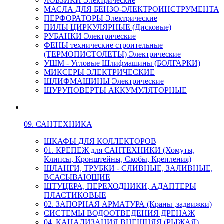
ЛОБЗИКИ Электрические
МАСЛА ДЛЯ БЕНЗО-ЭЛЕКТРОИНСТРУМЕНТА
ПЕРФОРАТОРЫ Электрические
ПИЛЫ ЦИРКУЛЯРНЫЕ (Дисковые)
РУБАНКИ Электрические
ФЕНЫ технические строительные
(ТЕРМОПИСТОЛЕТЫ) Электрические
УШМ - Угловые Шлифмашины (БОЛГАРКИ)
МИКСЕРЫ ЭЛЕКТРИЧЕСКИЕ
ШЛИФМАШИНЫ Электрические
ШУРУПОВЕРТЫ АККУМУЛЯТОРНЫЕ
09. САНТЕХНИКА
ШКАФЫ ДЛЯ КОЛЛЕКТОРОВ
01. КРЕПЕЖ для САНТЕХНИКИ (Хомуты,
Клипсы, Кронштейны, Скобы, Крепления)
ШЛАНГИ, ТРУБКИ - СЛИВНЫЕ, ЗАЛИВНЫЕ,
ВСАСЫВАЮЩИЕ
ШТУЦЕРА, ПЕРЕХОДНИКИ, АДАПТЕРЫ
ПЛАСТИКОВЫЕ
02. ЗАПОРНАЯ АРМАТУРА (Краны ,задвижки)
СИСТЕМЫ ВОДООТВЕДЕНИЯ ДРЕНАЖ
04. КАНАЛИЗАЦИЯ ВНЕШНЯЯ (РЫЖАЯ)