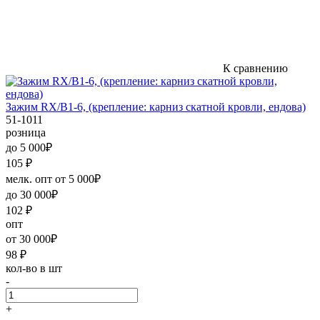
К сравнению
Зажим RX/В1-6, (крепление: карниз скатной кровли, ендова)
51-1011
розница
до 5 000₽
105
₽
мелк. опт от 5 000₽
до 30 000₽
102
₽
опт
от 30 000₽
98
₽
кол-во в шт
-
+