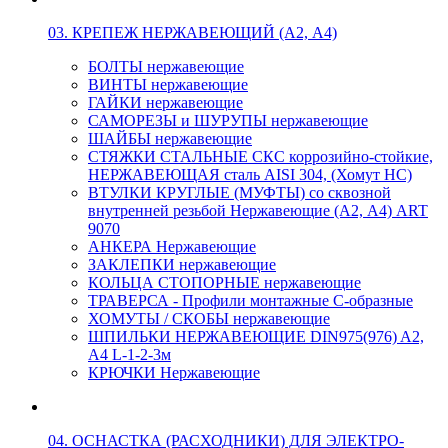
03. КРЕПЕЖ НЕРЖАВЕЮЩИЙ (А2, А4)
БОЛТЫ нержавеющие
ВИНТЫ нержавеющие
ГАЙКИ нержавеющие
САМОРЕЗЫ и ШУРУПЫ нержавеющие
ШАЙБЫ нержавеющие
СТЯЖКИ СТАЛЬНЫЕ СКС коррозийно-стойкие,
НЕРЖАВЕЮЩАЯ сталь AISI 304, (Хомут НС)
ВТУЛКИ КРУГЛЫЕ (МУФТЫ) со сквозной
внутренней резьбой Нержавеющие (А2, А4) ART
9070
АНКЕРА Нержавеющие
ЗАКЛЕПКИ нержавеющие
КОЛЬЦА СТОПОРНЫЕ нержавеющие
ТРАВЕРСА - Профили монтажные С-образные
ХОМУТЫ / СКОБЫ нержавеющие
ШПИЛЬКИ НЕРЖАВЕЮЩИЕ DIN975(976) A2,
А4 L-1-2-3м
КРЮЧКИ Нержавеющие
04. ОСНАСТКА (РАСХОДНИКИ) ДЛЯ ЭЛЕКТРО-