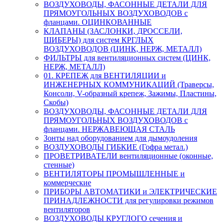
ВОЗДУХОВОДЫ, ФАСОННЫЕ ДЕТАЛИ ДЛЯ
ПРЯМОУГОЛЬНЫХ ВОЗДУХОВОДОВ с
фланцами. ОЦИНКОВАННЫЕ
КЛАПАНЫ (ЗАСЛОНКИ, ДРОССЕЛИ,
ШИБЕРЫ) для систем КРГЛЫХ
ВОЗДУХОВОДОВ (ЦИНК, НЕРЖ, МЕТАЛЛ)
ФИЛЬТРЫ для вентиляционных систем (ЦИНК,
НЕРЖ, МЕТАЛЛ)
01. КРЕПЕЖ для ВЕНТИЛЯЦИИ и
ИНЖЕНЕРНЫХ КОММУНИКАЦИЙ (Траверсы,
Консоли, V-образный крепеж, Зажимы, Пластины,
Скобы)
ВОЗДУХОВОДЫ, ФАСОННЫЕ ДЕТАЛИ ДЛЯ
ПРЯМОУГОЛЬНЫХ ВОЗДУХОВОДОВ с
фланцами. НЕРЖАВЕЮЩАЯ СТАЛЬ
Зонты над оборудованием для дымоудоления
ВОЗДУХОВОДЫ ГИБКИЕ (Гофра метал.)
ПРОВЕТРИВАТЕЛИ вентиляционные (оконные,
стенные)
ВЕНТИЛЯТОРЫ ПРОМЫШЛЕННЫЕ и
коммерческие
ПРИБОРЫ АВТОМАТИКИ и ЭЛЕКТРИЧЕСКИЕ
ПРИНАДЛЕЖНОСТИ для регулировки режимов
вентиляторов
ВОЗДУХОВОДЫ КРУГЛОГО сечения и