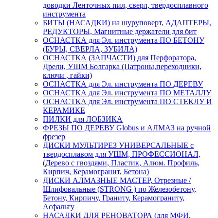
доводки Ленточных пил, сверл, твердосплавного
инструмента
БИТЫ (НАСАДКИ) на шуруповерт, АДАПТЕРЫ,
РЕДУКТОРЫ, Магнитные держатели для бит
ОСНАСТКА для Эл. инструмента ПО БЕТОНУ
(БУРЫ, СВЕРЛА, ЗУБИЛА)
ОСНАСТКА (ЗАПЧАСТИ) для Перфоратора,
Дрели, УШМ Болгарка (Патроны,переходники,
ключи , гайки)
ОСНАСТКА для Эл. инструмента ПО ДЕРЕВУ
ОСНАСТКА для Эл. инструмента ПО МЕТАЛЛУ
ОСНАСТКА для Эл. инструмента ПО СТЕКЛУ И
КЕРАМИКЕ
ПИЛКИ для ЛОБЗИКА
ФРЕЗЫ ПО ДЕРЕВУ Globus и АЛМАЗ на ручной
фрезер
ДИСКИ МУЛЬТИРЕЗ УНИВЕРСАЛЬНЫЕ с
твердосплавом для УШМ, ПРОФЕССИОНАЛ,
(Дерево с гвоздями, Пластик, Алюм. Профиль,
Кирпич, Керамогранит, Бетона)
ДИСКИ АЛМАЗНЫЕ МАСТЕР, Отрезные /
Шлифовальные (STRONG ) по Железобетону,
Бетону, Кирпичу, Граниту, Керамограниту,
Асфальту
НАСАДКИ ДЛЯ РЕНОВАТОРА (для МФИ,