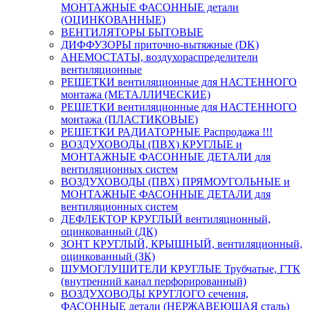
МОНТАЖНЫЕ ФАСОННЫЕ детали
(ОЦИНКОВАННЫЕ)
ВЕНТИЛЯТОРЫ БЫТОВЫЕ
ДИФФУЗОРЫ приточно-вытяжные (DK)
АНЕМОСТАТЫ, воздухораспределители
вентиляционные
РЕШЕТКИ вентиляционные для НАСТЕННОГО
монтажа (МЕТАЛЛИЧЕСКИЕ)
РЕШЕТКИ вентиляционные для НАСТЕННОГО
монтажа (ПЛАСТИКОВЫЕ)
РЕШЕТКИ РАДИАТОРНЫЕ Распродажа !!!
ВОЗДУХОВОДЫ (ПВХ) КРУГЛЫЕ и
МОНТАЖНЫЕ ФАСОННЫЕ ДЕТАЛИ для
вентиляционных систем
ВОЗДУХОВОДЫ (ПВХ) ПРЯМОУГОЛЬНЫЕ и
МОНТАЖНЫЕ ФАСОННЫЕ ДЕТАЛИ для
вентиляционных систем
ДЕФЛЕКТОР КРУГЛЫЙ вентиляционный,
оцинкованный (ДК)
ЗОНТ КРУГЛЫЙ, КРЫШНЫЙ, вентиляционный,
оцинкованный (ЗК)
ШУМОГЛУШИТЕЛИ КРУГЛЫЕ Трубчатые, ГТК
(внутренний канал перфорированный)
ВОЗДУХОВОДЫ КРУГЛОГО сечения,
ФАСОННЫЕ детали (НЕРЖАВЕЮЩАЯ сталь)