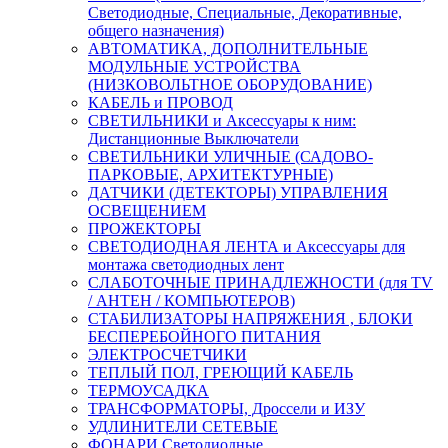
Светодиодные, Специальные, Декоративные,
общего назначения)
АВТОМАТИКА, ДОПОЛНИТЕЛЬНЫЕ
МОДУЛЬНЫЕ УСТРОЙСТВА
(НИЗКОВОЛЬТНОЕ ОБОРУДОВАНИЕ)
КАБЕЛЬ и ПРОВОД
СВЕТИЛЬНИКИ и Аксессуары к ним:
Дистанционные Выключатели
СВЕТИЛЬНИКИ УЛИЧНЫЕ (САДОВО-
ПАРКОВЫЕ, АРХИТЕКТУРНЫЕ)
ДАТЧИКИ (ДЕТЕКТОРЫ) УПРАВЛЕНИЯ
ОСВЕЩЕНИЕМ
ПРОЖЕКТОРЫ
СВЕТОДИОДНАЯ ЛЕНТА и Аксессуары для
монтажа светодиодных лент
СЛАБОТОЧНЫЕ ПРИНАДЛЕЖНОСТИ (для TV
/ АНТЕН / КОМПЬЮТЕРОВ)
СТАБИЛИЗАТОРЫ НАПРЯЖЕНИЯ , БЛОКИ
БЕСПЕРЕБОЙНОГО ПИТАНИЯ
ЭЛЕКТРОСЧЕТЧИКИ
ТЕПЛЫЙ ПОЛ, ГРЕЮЩИЙ КАБЕЛЬ
ТЕРМОУСАДКА
ТРАНСФОРМАТОРЫ, Дроссели и ИЗУ
УДЛИНИТЕЛИ СЕТЕВЫЕ
ФОНАРИ Светодиодные