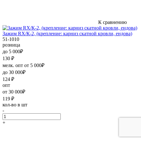
К сравнению
Зажим RX/К-2, (крепление: карниз скатной кровли, ендова)
51-1010
розница
до 5 000₽
130
₽
мелк. опт от 5 000₽
до 30 000₽
124
₽
опт
от 30 000₽
119
₽
кол-во в шт
-
+