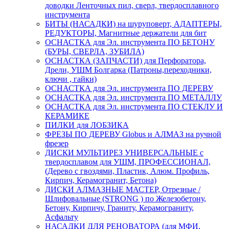
доводки Ленточных пил, сверл, твердосплавного
инструмента
БИТЫ (НАСАДКИ) на шуруповерт, АДАПТЕРЫ,
РЕДУКТОРЫ, Магнитные держатели для бит
ОСНАСТКА для Эл. инструмента ПО БЕТОНУ
(БУРЫ, СВЕРЛА, ЗУБИЛА)
ОСНАСТКА (ЗАПЧАСТИ) для Перфоратора,
Дрели, УШМ Болгарка (Патроны,переходники,
ключи , гайки)
ОСНАСТКА для Эл. инструмента ПО ДЕРЕВУ
ОСНАСТКА для Эл. инструмента ПО МЕТАЛЛУ
ОСНАСТКА для Эл. инструмента ПО СТЕКЛУ И
КЕРАМИКЕ
ПИЛКИ для ЛОБЗИКА
ФРЕЗЫ ПО ДЕРЕВУ Globus и АЛМАЗ на ручной
фрезер
ДИСКИ МУЛЬТИРЕЗ УНИВЕРСАЛЬНЫЕ с
твердосплавом для УШМ, ПРОФЕССИОНАЛ,
(Дерево с гвоздями, Пластик, Алюм. Профиль,
Кирпич, Керамогранит, Бетона)
ДИСКИ АЛМАЗНЫЕ МАСТЕР, Отрезные /
Шлифовальные (STRONG ) по Железобетону,
Бетону, Кирпичу, Граниту, Керамограниту,
Асфальту
НАСАДКИ ДЛЯ РЕНОВАТОРА (для МФИ,