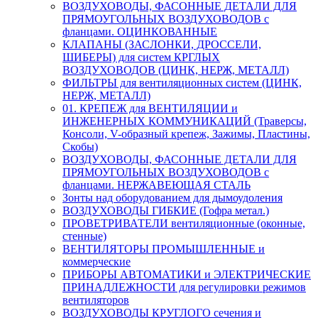
ВОЗДУХОВОДЫ, ФАСОННЫЕ ДЕТАЛИ ДЛЯ
ПРЯМОУГОЛЬНЫХ ВОЗДУХОВОДОВ с
фланцами. ОЦИНКОВАННЫЕ
КЛАПАНЫ (ЗАСЛОНКИ, ДРОССЕЛИ,
ШИБЕРЫ) для систем КРГЛЫХ
ВОЗДУХОВОДОВ (ЦИНК, НЕРЖ, МЕТАЛЛ)
ФИЛЬТРЫ для вентиляционных систем (ЦИНК,
НЕРЖ, МЕТАЛЛ)
01. КРЕПЕЖ для ВЕНТИЛЯЦИИ и
ИНЖЕНЕРНЫХ КОММУНИКАЦИЙ (Траверсы,
Консоли, V-образный крепеж, Зажимы, Пластины,
Скобы)
ВОЗДУХОВОДЫ, ФАСОННЫЕ ДЕТАЛИ ДЛЯ
ПРЯМОУГОЛЬНЫХ ВОЗДУХОВОДОВ с
фланцами. НЕРЖАВЕЮЩАЯ СТАЛЬ
Зонты над оборудованием для дымоудоления
ВОЗДУХОВОДЫ ГИБКИЕ (Гофра метал.)
ПРОВЕТРИВАТЕЛИ вентиляционные (оконные,
стенные)
ВЕНТИЛЯТОРЫ ПРОМЫШЛЕННЫЕ и
коммерческие
ПРИБОРЫ АВТОМАТИКИ и ЭЛЕКТРИЧЕСКИЕ
ПРИНАДЛЕЖНОСТИ для регулировки режимов
вентиляторов
ВОЗДУХОВОДЫ КРУГЛОГО сечения и