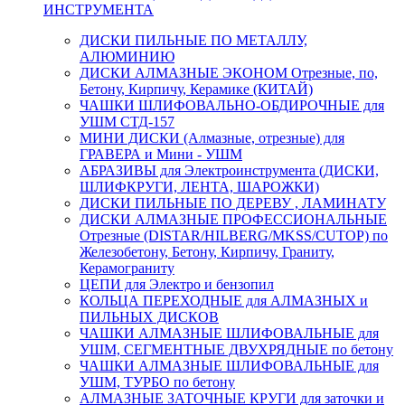
ИНСТРУМЕНТА
ДИСКИ ПИЛЬНЫЕ ПО МЕТАЛЛУ,
АЛЮМИНИЮ
ДИСКИ АЛМАЗНЫЕ ЭКОНОМ Отрезные, по,
Бетону, Кирпичу, Керамике (КИТАЙ)
ЧАШКИ ШЛИФОВАЛЬНО-ОБДИРОЧНЫЕ для
УШМ СТД-157
МИНИ ДИСКИ (Алмазные, отрезные) для
ГРАВЕРА и Мини - УШМ
АБРАЗИВЫ для Электроинструмента (ДИСКИ,
ШЛИФКРУГИ, ЛЕНТА, ШАРОЖКИ)
ДИСКИ ПИЛЬНЫЕ ПО ДЕРЕВУ , ЛАМИНАТУ
ДИСКИ АЛМАЗНЫЕ ПРОФЕССИОНАЛЬНЫЕ
Отрезные (DISTAR/HILBERG/MKSS/CUTOP) по
Железобетону, Бетону, Кирпичу, Граниту,
Керамограниту
ЦЕПИ для Электро и бензопил
КОЛЬЦА ПЕРЕХОДНЫЕ для АЛМАЗНЫХ и
ПИЛЬНЫХ ДИСКОВ
ЧАШКИ АЛМАЗНЫЕ ШЛИФОВАЛЬНЫЕ для
УШМ, СЕГМЕНТНЫЕ ДВУХРЯДНЫЕ по бетону
ЧАШКИ АЛМАЗНЫЕ ШЛИФОВАЛЬНЫЕ для
УШМ, ТУРБО по бетону
АЛМАЗНЫЕ ЗАТОЧНЫЕ КРУГИ для заточки и