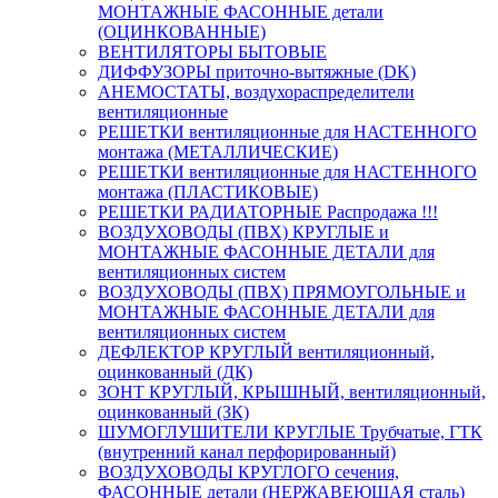
МОНТАЖНЫЕ ФАСОННЫЕ детали
(ОЦИНКОВАННЫЕ)
ВЕНТИЛЯТОРЫ БЫТОВЫЕ
ДИФФУЗОРЫ приточно-вытяжные (DK)
АНЕМОСТАТЫ, воздухораспределители
вентиляционные
РЕШЕТКИ вентиляционные для НАСТЕННОГО
монтажа (МЕТАЛЛИЧЕСКИЕ)
РЕШЕТКИ вентиляционные для НАСТЕННОГО
монтажа (ПЛАСТИКОВЫЕ)
РЕШЕТКИ РАДИАТОРНЫЕ Распродажа !!!
ВОЗДУХОВОДЫ (ПВХ) КРУГЛЫЕ и
МОНТАЖНЫЕ ФАСОННЫЕ ДЕТАЛИ для
вентиляционных систем
ВОЗДУХОВОДЫ (ПВХ) ПРЯМОУГОЛЬНЫЕ и
МОНТАЖНЫЕ ФАСОННЫЕ ДЕТАЛИ для
вентиляционных систем
ДЕФЛЕКТОР КРУГЛЫЙ вентиляционный,
оцинкованный (ДК)
ЗОНТ КРУГЛЫЙ, КРЫШНЫЙ, вентиляционный,
оцинкованный (ЗК)
ШУМОГЛУШИТЕЛИ КРУГЛЫЕ Трубчатые, ГТК
(внутренний канал перфорированный)
ВОЗДУХОВОДЫ КРУГЛОГО сечения,
ФАСОННЫЕ детали (НЕРЖАВЕЮЩАЯ сталь)