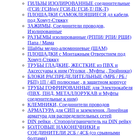
ГИЛЬЗЫ ИЗОЛИРОВАННЫЕ соединительные
(ГСИ/ ГСИ(н)/ ГСИ-П/ ГСИ-Т/ ПК-Т)
ПЛОЩАДКИ САМОКЛЕЯЩИЕСЯ дл кабеля,
под Хомут-Стяжку
ЗАЖИМЫ, Соединители проводов,
Изолированные
РАЗЪЕМЫ изолированные (РППИ/ РПИ/ РШИ)
Папа / Мама
Шайбы медно-алюминиевые (ШАМ)
ПЛОЩАДКИ с Монтажным Отверстием под
Хомут-Стяжку
ТРУБЫ ГЛАДКИЕ, ЖЕСТКИЕ из ПВХ и
Аксессуары к ним (Уголки , Муфты , Тройники)
БЛОКИ РАСПРЕДЕЛИТЕЛЬНЫЕ (МРБ / РБ /
РБП) 1П / 4П полюсные , в защитном корпусе
ТРУБЫ ГОФРИРОВАННЫЕ для Электрокабеля
(ПВХ, ПНД, МЕТАЛЛОРУКАВ и Муфты
соеденительные к ним)
КЛЕМНИКИ, Соединители проводов
АРМАТУРА для СИП и заземления. Линейная
арматура для распределительных сетей
DIN рейки , Стопор/ограничитель на DIN рейку
БОЛТОВЫЕ НАКОНЕЧНИКИ и
СОЕДИНИТЕЛИ 2СБ / 4СБ (со срывными
болтами)