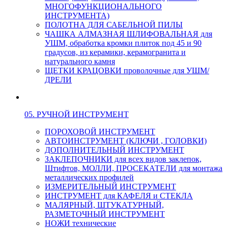
МНОГОФУНКЦИОНАЛЬНОГО
ИНСТРУМЕНТА)
ПОЛОТНА ДЛЯ САБЕЛЬНОЙ ПИЛЫ
ЧАШКА АЛМАЗНАЯ ШЛИФОВАЛЬНАЯ для
УШМ, обработка кромки плиток под 45 и 90
градусов, из керамики, керамогранита и
натурального камня
ЩЕТКИ КРАЦОВКИ проволочные для УШМ/
ДРЕЛИ
05. РУЧНОЙ ИНСТРУМЕНТ
ПОРОХОВОЙ ИНСТРУМЕНТ
АВТОИНСТРУМЕНТ (КЛЮЧИ , ГОЛОВКИ)
ДОПОЛНИТЕЛЬНЫЙ ИНСТРУМЕНТ
ЗАКЛЕПОЧНИКИ для всех видов заклепок,
Штифтов, МОЛЛИ, ПРОСЕКАТЕЛИ для монтажа
металлических профилей
ИЗМЕРИТЕЛЬНЫЙ ИНСТРУМЕНТ
ИНСТРУМЕНТ для КАФЕЛЯ и СТЕКЛА
МАЛЯРНЫЙ, ШТУКАТУРНЫЙ,
РАЗМЕТОЧНЫЙ ИНСТРУМЕНТ
НОЖИ технические