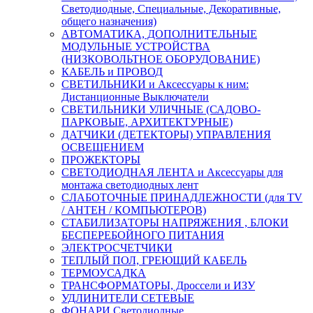
Светодиодные, Специальные, Декоративные,
общего назначения)
АВТОМАТИКА, ДОПОЛНИТЕЛЬНЫЕ
МОДУЛЬНЫЕ УСТРОЙСТВА
(НИЗКОВОЛЬТНОЕ ОБОРУДОВАНИЕ)
КАБЕЛЬ и ПРОВОД
СВЕТИЛЬНИКИ и Аксессуары к ним:
Дистанционные Выключатели
СВЕТИЛЬНИКИ УЛИЧНЫЕ (САДОВО-
ПАРКОВЫЕ, АРХИТЕКТУРНЫЕ)
ДАТЧИКИ (ДЕТЕКТОРЫ) УПРАВЛЕНИЯ
ОСВЕЩЕНИЕМ
ПРОЖЕКТОРЫ
СВЕТОДИОДНАЯ ЛЕНТА и Аксессуары для
монтажа светодиодных лент
СЛАБОТОЧНЫЕ ПРИНАДЛЕЖНОСТИ (для TV
/ АНТЕН / КОМПЬЮТЕРОВ)
СТАБИЛИЗАТОРЫ НАПРЯЖЕНИЯ , БЛОКИ
БЕСПЕРЕБОЙНОГО ПИТАНИЯ
ЭЛЕКТРОСЧЕТЧИКИ
ТЕПЛЫЙ ПОЛ, ГРЕЮЩИЙ КАБЕЛЬ
ТЕРМОУСАДКА
ТРАНСФОРМАТОРЫ, Дроссели и ИЗУ
УДЛИНИТЕЛИ СЕТЕВЫЕ
ФОНАРИ Светодиодные