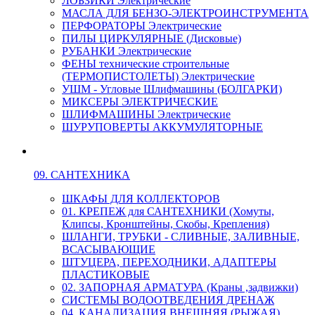
ЛОБЗИКИ Электрические
МАСЛА ДЛЯ БЕНЗО-ЭЛЕКТРОИНСТРУМЕНТА
ПЕРФОРАТОРЫ Электрические
ПИЛЫ ЦИРКУЛЯРНЫЕ (Дисковые)
РУБАНКИ Электрические
ФЕНЫ технические строительные
(ТЕРМОПИСТОЛЕТЫ) Электрические
УШМ - Угловые Шлифмашины (БОЛГАРКИ)
МИКСЕРЫ ЭЛЕКТРИЧЕСКИЕ
ШЛИФМАШИНЫ Электрические
ШУРУПОВЕРТЫ АККУМУЛЯТОРНЫЕ
09. САНТЕХНИКА
ШКАФЫ ДЛЯ КОЛЛЕКТОРОВ
01. КРЕПЕЖ для САНТЕХНИКИ (Хомуты,
Клипсы, Кронштейны, Скобы, Крепления)
ШЛАНГИ, ТРУБКИ - СЛИВНЫЕ, ЗАЛИВНЫЕ,
ВСАСЫВАЮЩИЕ
ШТУЦЕРА, ПЕРЕХОДНИКИ, АДАПТЕРЫ
ПЛАСТИКОВЫЕ
02. ЗАПОРНАЯ АРМАТУРА (Краны ,задвижки)
СИСТЕМЫ ВОДООТВЕДЕНИЯ ДРЕНАЖ
04. КАНАЛИЗАЦИЯ ВНЕШНЯЯ (РЫЖАЯ)