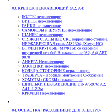
03. КРЕПЕЖ НЕРЖАВЕЮЩИЙ (А2, А4)
БОЛТЫ нержавеющие
ВИНТЫ нержавеющие
ГАЙКИ нержавеющие
САМОРЕЗЫ и ШУРУПЫ нержавеющие
ШАЙБЫ нержавеющие
СТЯЖКИ СТАЛЬНЫЕ СКС коррозийно-стойкие,
НЕРЖАВЕЮЩАЯ сталь AISI 304, (Хомут НС)
ВТУЛКИ КРУГЛЫЕ (МУФТЫ) со сквозной
внутренней резьбой Нержавеющие (А2, А4) ART
9070
АНКЕРА Нержавеющие
ЗАКЛЕПКИ нержавеющие
КОЛЬЦА СТОПОРНЫЕ нержавеющие
ТРАВЕРСА - Профили монтажные С-образные
ХОМУТЫ / СКОБЫ нержавеющие
ШПИЛЬКИ НЕРЖАВЕЮЩИЕ DIN975(976) A2,
А4 L-1-2-3м
КРЮЧКИ Нержавеющие
04. ОСНАСТКА (РАСХОДНИКИ) ДЛЯ ЭЛЕКТРО-