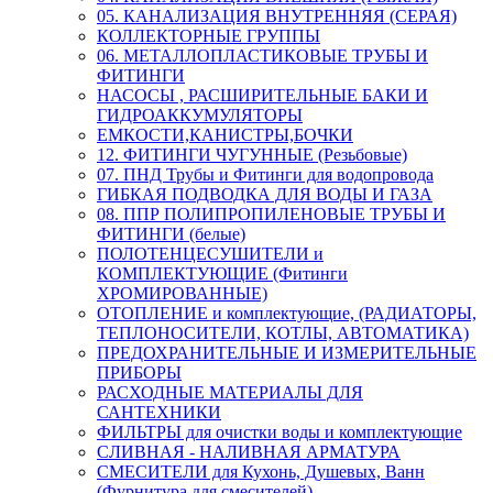
05. КАНАЛИЗАЦИЯ ВНУТРЕННЯЯ (СЕРАЯ)
КОЛЛЕКТОРНЫЕ ГРУППЫ
06. МЕТАЛЛОПЛАСТИКОВЫЕ ТРУБЫ И
ФИТИНГИ
НАСОСЫ , РАСШИРИТЕЛЬНЫЕ БАКИ И
ГИДРОАККУМУЛЯТОРЫ
ЕМКОСТИ,КАНИСТРЫ,БОЧКИ
12. ФИТИНГИ ЧУГУННЫЕ (Резьбовые)
07. ПНД Трубы и Фитинги для водопровода
ГИБКАЯ ПОДВОДКА ДЛЯ ВОДЫ И ГАЗА
08. ППР ПОЛИПРОПИЛЕНОВЫЕ ТРУБЫ И
ФИТИНГИ (белые)
ПОЛОТЕНЦЕСУШИТЕЛИ и
КОМПЛЕКТУЮЩИЕ (Фитинги
ХРОМИРОВАННЫЕ)
ОТОПЛЕНИЕ и комплектующие, (РАДИАТОРЫ,
ТЕПЛОНОСИТЕЛИ, КОТЛЫ, АВТОМАТИКА)
ПРЕДОХРАНИТЕЛЬНЫЕ И ИЗМЕРИТЕЛЬНЫЕ
ПРИБОРЫ
РАСХОДНЫЕ МАТЕРИАЛЫ ДЛЯ
САНТЕХНИКИ
ФИЛЬТРЫ для очистки воды и комплектующие
СЛИВНАЯ - НАЛИВНАЯ АРМАТУРА
СМЕСИТЕЛИ для Кухонь, Душевых, Ванн
(Фурнитура для смесителей)