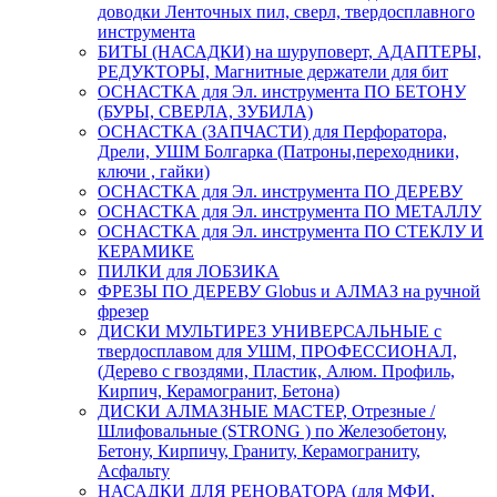
доводки Ленточных пил, сверл, твердосплавного
инструмента
БИТЫ (НАСАДКИ) на шуруповерт, АДАПТЕРЫ,
РЕДУКТОРЫ, Магнитные держатели для бит
ОСНАСТКА для Эл. инструмента ПО БЕТОНУ
(БУРЫ, СВЕРЛА, ЗУБИЛА)
ОСНАСТКА (ЗАПЧАСТИ) для Перфоратора,
Дрели, УШМ Болгарка (Патроны,переходники,
ключи , гайки)
ОСНАСТКА для Эл. инструмента ПО ДЕРЕВУ
ОСНАСТКА для Эл. инструмента ПО МЕТАЛЛУ
ОСНАСТКА для Эл. инструмента ПО СТЕКЛУ И
КЕРАМИКЕ
ПИЛКИ для ЛОБЗИКА
ФРЕЗЫ ПО ДЕРЕВУ Globus и АЛМАЗ на ручной
фрезер
ДИСКИ МУЛЬТИРЕЗ УНИВЕРСАЛЬНЫЕ с
твердосплавом для УШМ, ПРОФЕССИОНАЛ,
(Дерево с гвоздями, Пластик, Алюм. Профиль,
Кирпич, Керамогранит, Бетона)
ДИСКИ АЛМАЗНЫЕ МАСТЕР, Отрезные /
Шлифовальные (STRONG ) по Железобетону,
Бетону, Кирпичу, Граниту, Керамограниту,
Асфальту
НАСАДКИ ДЛЯ РЕНОВАТОРА (для МФИ,