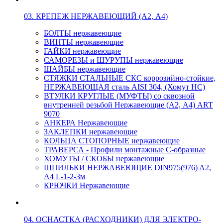
03. КРЕПЕЖ НЕРЖАВЕЮЩИЙ (А2, А4)
БОЛТЫ нержавеющие
ВИНТЫ нержавеющие
ГАЙКИ нержавеющие
САМОРЕЗЫ и ШУРУПЫ нержавеющие
ШАЙБЫ нержавеющие
СТЯЖКИ СТАЛЬНЫЕ СКС коррозийно-стойкие,
НЕРЖАВЕЮЩАЯ сталь AISI 304, (Хомут НС)
ВТУЛКИ КРУГЛЫЕ (МУФТЫ) со сквозной
внутренней резьбой Нержавеющие (А2, А4) ART
9070
АНКЕРА Нержавеющие
ЗАКЛЕПКИ нержавеющие
КОЛЬЦА СТОПОРНЫЕ нержавеющие
ТРАВЕРСА - Профили монтажные С-образные
ХОМУТЫ / СКОБЫ нержавеющие
ШПИЛЬКИ НЕРЖАВЕЮЩИЕ DIN975(976) A2,
А4 L-1-2-3м
КРЮЧКИ Нержавеющие
04. ОСНАСТКА (РАСХОДНИКИ) ДЛЯ ЭЛЕКТРО-