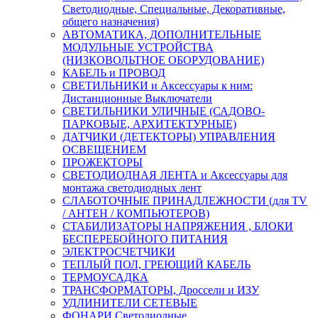
Светодиодные, Специальные, Декоративные,
общего назначения)
АВТОМАТИКА, ДОПОЛНИТЕЛЬНЫЕ
МОДУЛЬНЫЕ УСТРОЙСТВА
(НИЗКОВОЛЬТНОЕ ОБОРУДОВАНИЕ)
КАБЕЛЬ и ПРОВОД
СВЕТИЛЬНИКИ и Аксессуары к ним:
Дистанционные Выключатели
СВЕТИЛЬНИКИ УЛИЧНЫЕ (САДОВО-
ПАРКОВЫЕ, АРХИТЕКТУРНЫЕ)
ДАТЧИКИ (ДЕТЕКТОРЫ) УПРАВЛЕНИЯ
ОСВЕЩЕНИЕМ
ПРОЖЕКТОРЫ
СВЕТОДИОДНАЯ ЛЕНТА и Аксессуары для
монтажа светодиодных лент
СЛАБОТОЧНЫЕ ПРИНАДЛЕЖНОСТИ (для TV
/ АНТЕН / КОМПЬЮТЕРОВ)
СТАБИЛИЗАТОРЫ НАПРЯЖЕНИЯ , БЛОКИ
БЕСПЕРЕБОЙНОГО ПИТАНИЯ
ЭЛЕКТРОСЧЕТЧИКИ
ТЕПЛЫЙ ПОЛ, ГРЕЮЩИЙ КАБЕЛЬ
ТЕРМОУСАДКА
ТРАНСФОРМАТОРЫ, Дроссели и ИЗУ
УДЛИНИТЕЛИ СЕТЕВЫЕ
ФОНАРИ Светодиодные