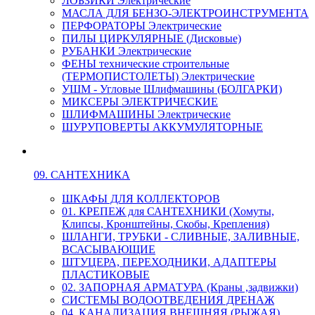
ЛОБЗИКИ Электрические
МАСЛА ДЛЯ БЕНЗО-ЭЛЕКТРОИНСТРУМЕНТА
ПЕРФОРАТОРЫ Электрические
ПИЛЫ ЦИРКУЛЯРНЫЕ (Дисковые)
РУБАНКИ Электрические
ФЕНЫ технические строительные
(ТЕРМОПИСТОЛЕТЫ) Электрические
УШМ - Угловые Шлифмашины (БОЛГАРКИ)
МИКСЕРЫ ЭЛЕКТРИЧЕСКИЕ
ШЛИФМАШИНЫ Электрические
ШУРУПОВЕРТЫ АККУМУЛЯТОРНЫЕ
09. САНТЕХНИКА
ШКАФЫ ДЛЯ КОЛЛЕКТОРОВ
01. КРЕПЕЖ для САНТЕХНИКИ (Хомуты,
Клипсы, Кронштейны, Скобы, Крепления)
ШЛАНГИ, ТРУБКИ - СЛИВНЫЕ, ЗАЛИВНЫЕ,
ВСАСЫВАЮЩИЕ
ШТУЦЕРА, ПЕРЕХОДНИКИ, АДАПТЕРЫ
ПЛАСТИКОВЫЕ
02. ЗАПОРНАЯ АРМАТУРА (Краны ,задвижки)
СИСТЕМЫ ВОДООТВЕДЕНИЯ ДРЕНАЖ
04. КАНАЛИЗАЦИЯ ВНЕШНЯЯ (РЫЖАЯ)