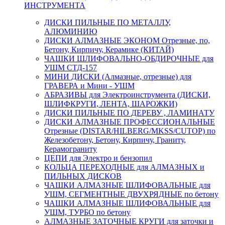
ИНСТРУМЕНТА
ДИСКИ ПИЛЬНЫЕ ПО МЕТАЛЛУ,
АЛЮМИНИЮ
ДИСКИ АЛМАЗНЫЕ ЭКОНОМ Отрезные, по,
Бетону, Кирпичу, Керамике (КИТАЙ)
ЧАШКИ ШЛИФОВАЛЬНО-ОБДИРОЧНЫЕ для
УШМ СТД-157
МИНИ ДИСКИ (Алмазные, отрезные) для
ГРАВЕРА и Мини - УШМ
АБРАЗИВЫ для Электроинструмента (ДИСКИ,
ШЛИФКРУГИ, ЛЕНТА, ШАРОЖКИ)
ДИСКИ ПИЛЬНЫЕ ПО ДЕРЕВУ , ЛАМИНАТУ
ДИСКИ АЛМАЗНЫЕ ПРОФЕССИОНАЛЬНЫЕ
Отрезные (DISTAR/HILBERG/MKSS/CUTOP) по
Железобетону, Бетону, Кирпичу, Граниту,
Керамограниту
ЦЕПИ для Электро и бензопил
КОЛЬЦА ПЕРЕХОДНЫЕ для АЛМАЗНЫХ и
ПИЛЬНЫХ ДИСКОВ
ЧАШКИ АЛМАЗНЫЕ ШЛИФОВАЛЬНЫЕ для
УШМ, СЕГМЕНТНЫЕ ДВУХРЯДНЫЕ по бетону
ЧАШКИ АЛМАЗНЫЕ ШЛИФОВАЛЬНЫЕ для
УШМ, ТУРБО по бетону
АЛМАЗНЫЕ ЗАТОЧНЫЕ КРУГИ для заточки и