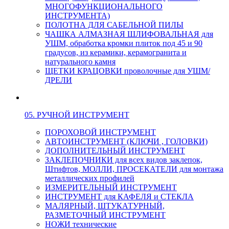
МНОГОФУНКЦИОНАЛЬНОГО
ИНСТРУМЕНТА)
ПОЛОТНА ДЛЯ САБЕЛЬНОЙ ПИЛЫ
ЧАШКА АЛМАЗНАЯ ШЛИФОВАЛЬНАЯ для
УШМ, обработка кромки плиток под 45 и 90
градусов, из керамики, керамогранита и
натурального камня
ЩЕТКИ КРАЦОВКИ проволочные для УШМ/
ДРЕЛИ
05. РУЧНОЙ ИНСТРУМЕНТ
ПОРОХОВОЙ ИНСТРУМЕНТ
АВТОИНСТРУМЕНТ (КЛЮЧИ , ГОЛОВКИ)
ДОПОЛНИТЕЛЬНЫЙ ИНСТРУМЕНТ
ЗАКЛЕПОЧНИКИ для всех видов заклепок,
Штифтов, МОЛЛИ, ПРОСЕКАТЕЛИ для монтажа
металлических профилей
ИЗМЕРИТЕЛЬНЫЙ ИНСТРУМЕНТ
ИНСТРУМЕНТ для КАФЕЛЯ и СТЕКЛА
МАЛЯРНЫЙ, ШТУКАТУРНЫЙ,
РАЗМЕТОЧНЫЙ ИНСТРУМЕНТ
НОЖИ технические