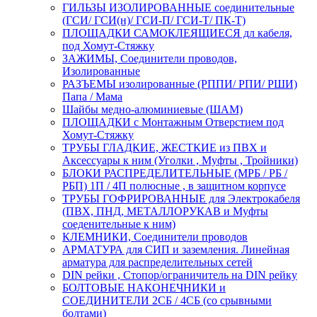
ГИЛЬЗЫ ИЗОЛИРОВАННЫЕ соединительные
(ГСИ/ ГСИ(н)/ ГСИ-П/ ГСИ-Т/ ПК-Т)
ПЛОЩАДКИ САМОКЛЕЯЩИЕСЯ дл кабеля,
под Хомут-Стяжку
ЗАЖИМЫ, Соединители проводов,
Изолированные
РАЗЪЕМЫ изолированные (РППИ/ РПИ/ РШИ)
Папа / Мама
Шайбы медно-алюминиевые (ШАМ)
ПЛОЩАДКИ с Монтажным Отверстием под
Хомут-Стяжку
ТРУБЫ ГЛАДКИЕ, ЖЕСТКИЕ из ПВХ и
Аксессуары к ним (Уголки , Муфты , Тройники)
БЛОКИ РАСПРЕДЕЛИТЕЛЬНЫЕ (МРБ / РБ /
РБП) 1П / 4П полюсные , в защитном корпусе
ТРУБЫ ГОФРИРОВАННЫЕ для Электрокабеля
(ПВХ, ПНД, МЕТАЛЛОРУКАВ и Муфты
соеденительные к ним)
КЛЕМНИКИ, Соединители проводов
АРМАТУРА для СИП и заземления. Линейная
арматура для распределительных сетей
DIN рейки , Стопор/ограничитель на DIN рейку
БОЛТОВЫЕ НАКОНЕЧНИКИ и
СОЕДИНИТЕЛИ 2СБ / 4СБ (со срывными
болтами)