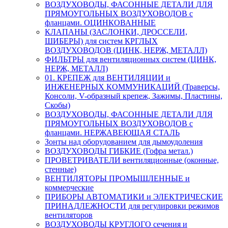
ВОЗДУХОВОДЫ, ФАСОННЫЕ ДЕТАЛИ ДЛЯ
ПРЯМОУГОЛЬНЫХ ВОЗДУХОВОДОВ с
фланцами. ОЦИНКОВАННЫЕ
КЛАПАНЫ (ЗАСЛОНКИ, ДРОССЕЛИ,
ШИБЕРЫ) для систем КРГЛЫХ
ВОЗДУХОВОДОВ (ЦИНК, НЕРЖ, МЕТАЛЛ)
ФИЛЬТРЫ для вентиляционных систем (ЦИНК,
НЕРЖ, МЕТАЛЛ)
01. КРЕПЕЖ для ВЕНТИЛЯЦИИ и
ИНЖЕНЕРНЫХ КОММУНИКАЦИЙ (Траверсы,
Консоли, V-образный крепеж, Зажимы, Пластины,
Скобы)
ВОЗДУХОВОДЫ, ФАСОННЫЕ ДЕТАЛИ ДЛЯ
ПРЯМОУГОЛЬНЫХ ВОЗДУХОВОДОВ с
фланцами. НЕРЖАВЕЮЩАЯ СТАЛЬ
Зонты над оборудованием для дымоудоления
ВОЗДУХОВОДЫ ГИБКИЕ (Гофра метал.)
ПРОВЕТРИВАТЕЛИ вентиляционные (оконные,
стенные)
ВЕНТИЛЯТОРЫ ПРОМЫШЛЕННЫЕ и
коммерческие
ПРИБОРЫ АВТОМАТИКИ и ЭЛЕКТРИЧЕСКИЕ
ПРИНАДЛЕЖНОСТИ для регулировки режимов
вентиляторов
ВОЗДУХОВОДЫ КРУГЛОГО сечения и