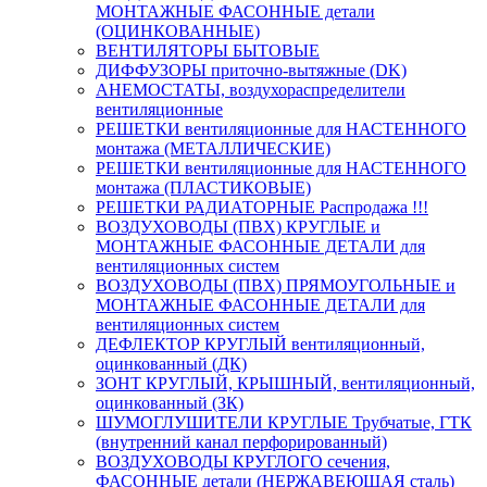
МОНТАЖНЫЕ ФАСОННЫЕ детали
(ОЦИНКОВАННЫЕ)
ВЕНТИЛЯТОРЫ БЫТОВЫЕ
ДИФФУЗОРЫ приточно-вытяжные (DK)
АНЕМОСТАТЫ, воздухораспределители
вентиляционные
РЕШЕТКИ вентиляционные для НАСТЕННОГО
монтажа (МЕТАЛЛИЧЕСКИЕ)
РЕШЕТКИ вентиляционные для НАСТЕННОГО
монтажа (ПЛАСТИКОВЫЕ)
РЕШЕТКИ РАДИАТОРНЫЕ Распродажа !!!
ВОЗДУХОВОДЫ (ПВХ) КРУГЛЫЕ и
МОНТАЖНЫЕ ФАСОННЫЕ ДЕТАЛИ для
вентиляционных систем
ВОЗДУХОВОДЫ (ПВХ) ПРЯМОУГОЛЬНЫЕ и
МОНТАЖНЫЕ ФАСОННЫЕ ДЕТАЛИ для
вентиляционных систем
ДЕФЛЕКТОР КРУГЛЫЙ вентиляционный,
оцинкованный (ДК)
ЗОНТ КРУГЛЫЙ, КРЫШНЫЙ, вентиляционный,
оцинкованный (ЗК)
ШУМОГЛУШИТЕЛИ КРУГЛЫЕ Трубчатые, ГТК
(внутренний канал перфорированный)
ВОЗДУХОВОДЫ КРУГЛОГО сечения,
ФАСОННЫЕ детали (НЕРЖАВЕЮЩАЯ сталь)