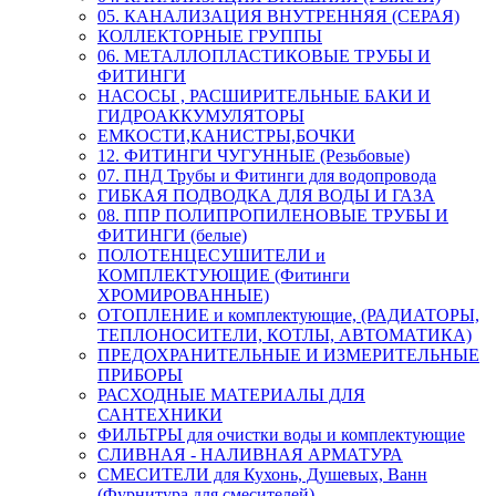
05. КАНАЛИЗАЦИЯ ВНУТРЕННЯЯ (СЕРАЯ)
КОЛЛЕКТОРНЫЕ ГРУППЫ
06. МЕТАЛЛОПЛАСТИКОВЫЕ ТРУБЫ И
ФИТИНГИ
НАСОСЫ , РАСШИРИТЕЛЬНЫЕ БАКИ И
ГИДРОАККУМУЛЯТОРЫ
ЕМКОСТИ,КАНИСТРЫ,БОЧКИ
12. ФИТИНГИ ЧУГУННЫЕ (Резьбовые)
07. ПНД Трубы и Фитинги для водопровода
ГИБКАЯ ПОДВОДКА ДЛЯ ВОДЫ И ГАЗА
08. ППР ПОЛИПРОПИЛЕНОВЫЕ ТРУБЫ И
ФИТИНГИ (белые)
ПОЛОТЕНЦЕСУШИТЕЛИ и
КОМПЛЕКТУЮЩИЕ (Фитинги
ХРОМИРОВАННЫЕ)
ОТОПЛЕНИЕ и комплектующие, (РАДИАТОРЫ,
ТЕПЛОНОСИТЕЛИ, КОТЛЫ, АВТОМАТИКА)
ПРЕДОХРАНИТЕЛЬНЫЕ И ИЗМЕРИТЕЛЬНЫЕ
ПРИБОРЫ
РАСХОДНЫЕ МАТЕРИАЛЫ ДЛЯ
САНТЕХНИКИ
ФИЛЬТРЫ для очистки воды и комплектующие
СЛИВНАЯ - НАЛИВНАЯ АРМАТУРА
СМЕСИТЕЛИ для Кухонь, Душевых, Ванн
(Фурнитура для смесителей)