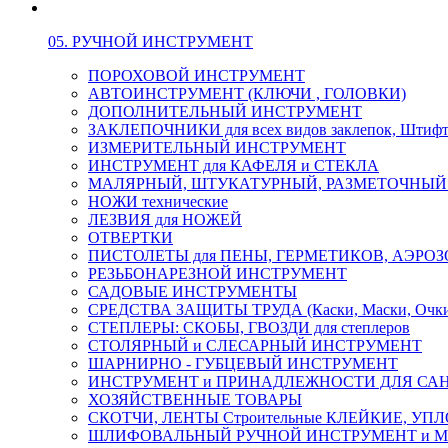
05. РУЧНОЙ ИНСТРУМЕНТ
ПОРОХОВОЙ ИНСТРУМЕНТ
АВТОИНСТРУМЕНТ (КЛЮЧИ , ГОЛОВКИ)
ДОПОЛНИТЕЛЬНЫЙ ИНСТРУМЕНТ
ЗАКЛЕПОЧНИКИ для всех видов заклепок, Штиф
ИЗМЕРИТЕЛЬНЫЙ ИНСТРУМЕНТ
ИНСТРУМЕНТ для КАФЕЛЯ и СТЕКЛА
МАЛЯРНЫЙ, ШТУКАТУРНЫЙ, РАЗМЕТОЧНЫЙ
НОЖИ технические
ЛЕЗВИЯ для НОЖЕЙ
ОТВЕРТКИ
ПИСТОЛЕТЫ для ПЕНЫ, ГЕРМЕТИКОВ, АЭР
РЕЗЬБОНАРЕЗНОЙ ИНСТРУМЕНТ
САДОВЫЕ ИНСТРУМЕНТЫ
СРЕДСТВА ЗАЩИТЫ ТРУДА (Каски, Маски, Очки, 
СТЕПЛЕРЫ: СКОБЫ, ГВОЗДИ для степлеров
СТОЛЯРНЫЙ и СЛЕСАРНЫЙ ИНСТРУМЕНТ
ШАРНИРНО - ГУБЦЕВЫЙ ИНСТРУМЕНТ
ИНСТРУМЕНТ и ПРИНАДЛЕЖНОСТИ ДЛЯ СА
ХОЗЯЙСТВЕННЫЕ ТОВАРЫ
СКОТЧИ, ЛЕНТЫ Строительные КЛЕЙКИЕ, У
ШЛИФОВАЛЬНЫЙ РУЧНОЙ ИНСТРУМЕНТ и 