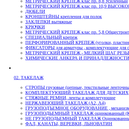
МЕТРИЧЕСКИЙ КРЕПЕЖ клас пр. 8,8 Усиленный
МЕТРИЧЕСКИЙ КРЕПЕЖ клас пр. 10,9 ВЫСО
ДЮБЕЛИ
КРОНШТЕЙНЫ крепления для полок
ЗАКЛЕПКИ вытяжные
КРЮЧКИ
МЕТРИЧЕСКИЙ КРЕПЕЖ клас пр. 5,8 Общестрои
СПЕЦИАЛЬНЫЙ крепеж
ПЕРФОРИРОВАННЫЙ КРЕПЕЖ (уголки, пластины
ФИКСАТОРЫ для арматуры , комплектующие для 
МЕТРИЧЕСКИЙ КРЕПЕЖ - МЕЛКИЙ ШАГ РЕЗЬБЫ,
ХИМИЧЕСКИЕ АНКЕРА И ПРИНАДЛЕЖНОСТИ
02. ТАКЕЛАЖ
СТРОПЫ грузовые (цепные, текстильные ленточны
КОМПЛЕКТУЮЩИЙ ТАКЕЛАЖ ДЛЯ ДЕТСКИХ
СТЯЖНЫЕ РЕМНИ, ленты и комплетующие
НЕРЖАВЕЮЩИЙ ТАКЕЛАЖ (А2, А4)
ГРУЗОПОДЪЕМНОЕ ОБОРУДОВАНИЕ , механиз
ГРУЗОПОДЬЕМНЫЙ ТАКЕЛАЖ оцинкованный (К
НЕ ГРУЗОПОДЬЕМНЫЙ ТАКЕЛАЖ Оцинкованн
ФАЛ, КАНАТЫ, ВЕРЕВКИ, ЛЬНОВАТИН