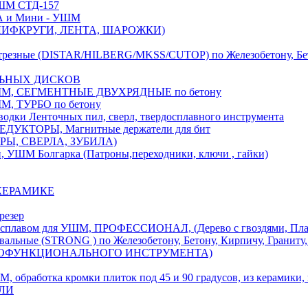
М СТД-157
А и Мини - УШМ
 ШЛИФКРУГИ, ЛЕНТА, ШАРОЖКИ)
(DISTAR/HILBERG/MKSS/CUTOP) по Железобетону, Бетону,
ЛЬНЫХ ДИСКОВ
, СЕГМЕНТНЫЕ ДВУХРЯДНЫЕ по бетону
 ТУРБО по бетону
и Ленточных пил, сверл, твердосплавного инструмента
ДУКТОРЫ, Магнитные держатели для бит
УРЫ, СВЕРЛА, ЗУБИЛА)
УШМ Болгарка (Патроны,переходники, ключи , гайки)
 КЕРАМИКЕ
резер
ом для УШМ, ПРОФЕССИОНАЛ, (Дерево с гвоздями, Пластик
ые (STRONG ) по Железобетону, Бетону, Кирпичу, Граниту, 
ОГОФУНКЦИОНАЛЬНОГО ИНСТРУМЕНТА)
тка кромки плиток под 45 и 90 градусов, из керамики, ке
ЕЛИ