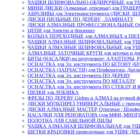
ЧАШКИ ШЛИФОВАЛЬНО-ОБДИРОЧНЫЕ для УШ
МИНИ ДИСКИ (Алмазные, отрезные) для ГРАВЕР
АБРАЗИВЫ для Электроинструмента (ДИСКИ,
ДИСКИ ПИЛЬНЫЕ ПО ДЕРЕВУ , ЛАМИНАТУ
ДИСКИ АЛМАЗНЫЕ ПРОФЕССИОНАЛЬНЫЕ Отрезные 
ЦЕПИ для Электро и бензопил
КОЛЬЦА ПЕРЕХОДНЫЕ для АЛМАЗНЫХ и ПИ
ЧАШКИ АЛМАЗНЫЕ ШЛИФОВАЛЬНЫЕ для УШМ
ЧАШКИ АЛМАЗНЫЕ ШЛИФОВАЛЬНЫЕ для УШМ,
АЛМАЗНЫЕ ЗАТОЧНЫЕ КРУГИ для заточки и доводк
БИТЫ (НАСАДКИ) на шуруповерт, АДАПТЕРЫ, РЕ
ОСНАСТКА для Эл. инструмента ПО БЕТОНУ (Б
ОСНАСТКА (ЗАПЧАСТИ) для Перфоратора, Дрели, 
ОСНАСТКА для Эл. инструмента ПО ДЕРЕВУ
ОСНАСТКА для Эл. инструмента ПО МЕТАЛЛУ
ОСНАСТКА для Эл. инструмента ПО СТЕКЛУ И
ПИЛКИ для ЛОБЗИКА
ФРЕЗЫ ПО ДЕРЕВУ Globus и АЛМАЗ на ручной ф
ДИСКИ МУЛЬТИРЕЗ УНИВЕРСАЛЬНЫЕ с твердосплав
ДИСКИ АЛМАЗНЫЕ МАСТЕР, Отрезные / Шлифовальн
НАСАДКИ ДЛЯ РЕНОВАТОРА (для МФИ, МН
ПОЛОТНА ДЛЯ САБЕЛЬНОЙ ПИЛЫ
ЧАШКА АЛМАЗНАЯ ШЛИФОВАЛЬНАЯ для УШМ, обрабо
ЩЕТКИ КРАЦОВКИ проволочные для УШМ/ ДР