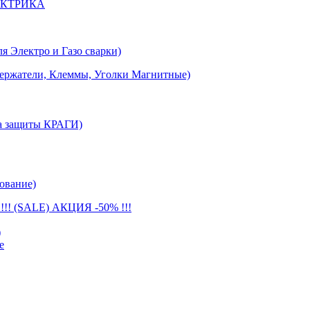
ЕКТРИКА
лектро и Газо сварки)
тели, Клеммы, Уголки Магнитные)
 защиты КРАГИ)
ование)
(SALE) АКЦИЯ -50% !!!
)
е