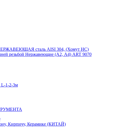
ЕРЖАВЕЮЩАЯ сталь AISI 304, (Хомут НС)
ей резьбой Нержавеющие (А2, А4) ART 9070
-1-2-3м
ТРУМЕНТА
Ю
у, Кирпичу, Керамике (КИТАЙ)