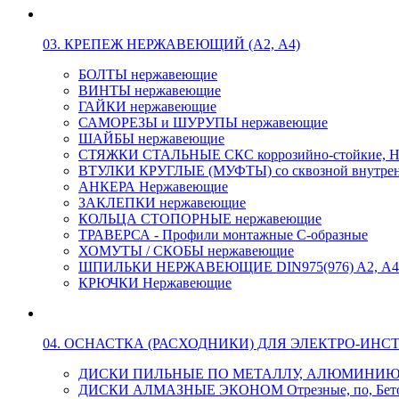
03. КРЕПЕЖ НЕРЖАВЕЮЩИЙ (А2, А4)
БОЛТЫ нержавеющие
ВИНТЫ нержавеющие
ГАЙКИ нержавеющие
САМОРЕЗЫ и ШУРУПЫ нержавеющие
ШАЙБЫ нержавеющие
СТЯЖКИ СТАЛЬНЫЕ СКС коррозийно-стойкие, Н
ВТУЛКИ КРУГЛЫЕ (МУФТЫ) со сквозной внутренн
АНКЕРА Нержавеющие
ЗАКЛЕПКИ нержавеющие
КОЛЬЦА СТОПОРНЫЕ нержавеющие
ТРАВЕРСА - Профили монтажные С-образные
ХОМУТЫ / СКОБЫ нержавеющие
ШПИЛЬКИ НЕРЖАВЕЮЩИЕ DIN975(976) A2, А4 L
КРЮЧКИ Нержавеющие
04. ОСНАСТКА (РАСХОДНИКИ) ДЛЯ ЭЛЕКТРО-ИНС
ДИСКИ ПИЛЬНЫЕ ПО МЕТАЛЛУ, АЛЮМИНИ
ДИСКИ АЛМАЗНЫЕ ЭКОНОМ Отрезные, по, Бетон