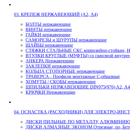
03. КРЕПЕЖ НЕРЖАВЕЮЩИЙ (А2, А4)
БОЛТЫ нержавеющие
ВИНТЫ нержавеющие
ГАЙКИ нержавеющие
САМОРЕЗЫ и ШУРУПЫ нержавеющие
ШАЙБЫ нержавеющие
СТЯЖКИ СТАЛЬНЫЕ СКС коррозийно-стойкие, Н
ВТУЛКИ КРУГЛЫЕ (МУФТЫ) со сквозной внутренн
АНКЕРА Нержавеющие
ЗАКЛЕПКИ нержавеющие
КОЛЬЦА СТОПОРНЫЕ нержавеющие
ТРАВЕРСА - Профили монтажные С-образные
ХОМУТЫ / СКОБЫ нержавеющие
ШПИЛЬКИ НЕРЖАВЕЮЩИЕ DIN975(976) A2, А4 L
КРЮЧКИ Нержавеющие
04. ОСНАСТКА (РАСХОДНИКИ) ДЛЯ ЭЛЕКТРО-ИНС
ДИСКИ ПИЛЬНЫЕ ПО МЕТАЛЛУ, АЛЮМИНИ
ДИСКИ АЛМАЗНЫЕ ЭКОНОМ Отрезные, по, Бетон