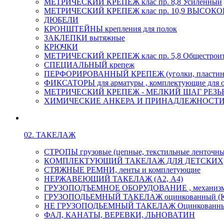
МЕТРИЧЕСКИЙ КРЕПЕЖ клас пр. 8,8 Усиленный
МЕТРИЧЕСКИЙ КРЕПЕЖ клас пр. 10,9 ВЫСО
ДЮБЕЛИ
КРОНШТЕЙНЫ крепления для полок
ЗАКЛЕПКИ вытяжные
КРЮЧКИ
МЕТРИЧЕСКИЙ КРЕПЕЖ клас пр. 5,8 Общестрои
СПЕЦИАЛЬНЫЙ крепеж
ПЕРФОРИРОВАННЫЙ КРЕПЕЖ (уголки, пластины
ФИКСАТОРЫ для арматуры , комплектующие для 
МЕТРИЧЕСКИЙ КРЕПЕЖ - МЕЛКИЙ ШАГ РЕЗЬБЫ,
ХИМИЧЕСКИЕ АНКЕРА И ПРИНАДЛЕЖНОСТИ
02. ТАКЕЛАЖ
СТРОПЫ грузовые (цепные, текстильные ленточны
КОМПЛЕКТУЮЩИЙ ТАКЕЛАЖ ДЛЯ ДЕТСКИХ
СТЯЖНЫЕ РЕМНИ, ленты и комплетующие
НЕРЖАВЕЮЩИЙ ТАКЕЛАЖ (А2, А4)
ГРУЗОПОДЪЕМНОЕ ОБОРУДОВАНИЕ , механиз
ГРУЗОПОДЬЕМНЫЙ ТАКЕЛАЖ оцинкованный (К
НЕ ГРУЗОПОДЬЕМНЫЙ ТАКЕЛАЖ Оцинкованн
ФАЛ, КАНАТЫ, ВЕРЕВКИ, ЛЬНОВАТИН