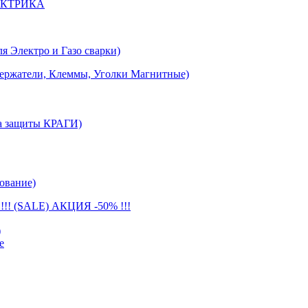
ЕКТРИКА
лектро и Газо сварки)
тели, Клеммы, Уголки Магнитные)
 защиты КРАГИ)
ование)
(SALE) АКЦИЯ -50% !!!
)
е