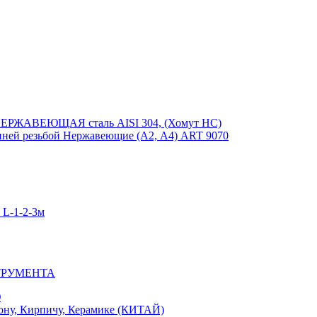
ЕРЖАВЕЮЩАЯ сталь AISI 304, (Хомут НС)
ей резьбой Нержавеющие (А2, А4) ART 9070
-1-2-3м
ТРУМЕНТА
Ю
у, Кирпичу, Керамике (КИТАЙ)