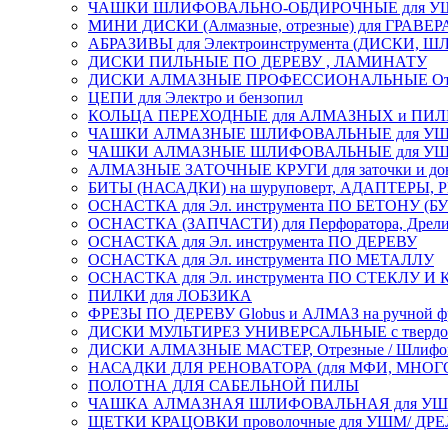
ЧАШКИ ШЛИФОВАЛЬНО-ОБДИРОЧНЫЕ для УШ
МИНИ ДИСКИ (Алмазные, отрезные) для ГРАВЕР
АБРАЗИВЫ для Электроинструмента (ДИСКИ,
ДИСКИ ПИЛЬНЫЕ ПО ДЕРЕВУ , ЛАМИНАТУ
ДИСКИ АЛМАЗНЫЕ ПРОФЕССИОНАЛЬНЫЕ Отрезные 
ЦЕПИ для Электро и бензопил
КОЛЬЦА ПЕРЕХОДНЫЕ для АЛМАЗНЫХ и ПИ
ЧАШКИ АЛМАЗНЫЕ ШЛИФОВАЛЬНЫЕ для УШМ
ЧАШКИ АЛМАЗНЫЕ ШЛИФОВАЛЬНЫЕ для УШМ,
АЛМАЗНЫЕ ЗАТОЧНЫЕ КРУГИ для заточки и доводк
БИТЫ (НАСАДКИ) на шуруповерт, АДАПТЕРЫ, РЕ
ОСНАСТКА для Эл. инструмента ПО БЕТОНУ (Б
ОСНАСТКА (ЗАПЧАСТИ) для Перфоратора, Дрели, 
ОСНАСТКА для Эл. инструмента ПО ДЕРЕВУ
ОСНАСТКА для Эл. инструмента ПО МЕТАЛЛУ
ОСНАСТКА для Эл. инструмента ПО СТЕКЛУ И
ПИЛКИ для ЛОБЗИКА
ФРЕЗЫ ПО ДЕРЕВУ Globus и АЛМАЗ на ручной ф
ДИСКИ МУЛЬТИРЕЗ УНИВЕРСАЛЬНЫЕ с твердосплав
ДИСКИ АЛМАЗНЫЕ МАСТЕР, Отрезные / Шлифовальн
НАСАДКИ ДЛЯ РЕНОВАТОРА (для МФИ, МН
ПОЛОТНА ДЛЯ САБЕЛЬНОЙ ПИЛЫ
ЧАШКА АЛМАЗНАЯ ШЛИФОВАЛЬНАЯ для УШМ, обрабо
ЩЕТКИ КРАЦОВКИ проволочные для УШМ/ ДР