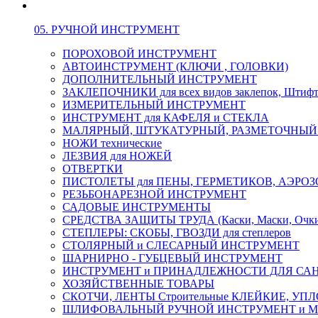
05. РУЧНОЙ ИНСТРУМЕНТ
ПОРОХОВОЙ ИНСТРУМЕНТ
АВТОИНСТРУМЕНТ (КЛЮЧИ , ГОЛОВКИ)
ДОПОЛНИТЕЛЬНЫЙ ИНСТРУМЕНТ
ЗАКЛЕПОЧНИКИ для всех видов заклепок, Штиф
ИЗМЕРИТЕЛЬНЫЙ ИНСТРУМЕНТ
ИНСТРУМЕНТ для КАФЕЛЯ и СТЕКЛА
МАЛЯРНЫЙ, ШТУКАТУРНЫЙ, РАЗМЕТОЧНЫЙ
НОЖИ технические
ЛЕЗВИЯ для НОЖЕЙ
ОТВЕРТКИ
ПИСТОЛЕТЫ для ПЕНЫ, ГЕРМЕТИКОВ, АЭР
РЕЗЬБОНАРЕЗНОЙ ИНСТРУМЕНТ
САДОВЫЕ ИНСТРУМЕНТЫ
СРЕДСТВА ЗАЩИТЫ ТРУДА (Каски, Маски, Очки, 
СТЕПЛЕРЫ: СКОБЫ, ГВОЗДИ для степлеров
СТОЛЯРНЫЙ и СЛЕСАРНЫЙ ИНСТРУМЕНТ
ШАРНИРНО - ГУБЦЕВЫЙ ИНСТРУМЕНТ
ИНСТРУМЕНТ и ПРИНАДЛЕЖНОСТИ ДЛЯ СА
ХОЗЯЙСТВЕННЫЕ ТОВАРЫ
СКОТЧИ, ЛЕНТЫ Строительные КЛЕЙКИЕ, У
ШЛИФОВАЛЬНЫЙ РУЧНОЙ ИНСТРУМЕНТ и 