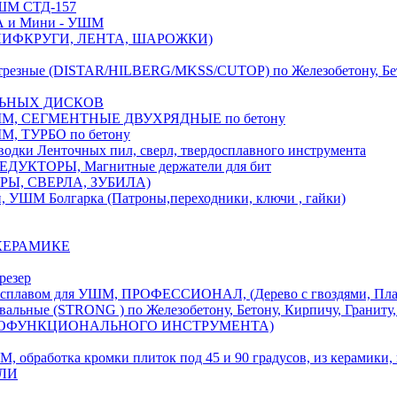
М СТД-157
А и Мини - УШМ
 ШЛИФКРУГИ, ЛЕНТА, ШАРОЖКИ)
(DISTAR/HILBERG/MKSS/CUTOP) по Железобетону, Бетону,
ЛЬНЫХ ДИСКОВ
, СЕГМЕНТНЫЕ ДВУХРЯДНЫЕ по бетону
 ТУРБО по бетону
и Ленточных пил, сверл, твердосплавного инструмента
ДУКТОРЫ, Магнитные держатели для бит
УРЫ, СВЕРЛА, ЗУБИЛА)
УШМ Болгарка (Патроны,переходники, ключи , гайки)
 КЕРАМИКЕ
резер
ом для УШМ, ПРОФЕССИОНАЛ, (Дерево с гвоздями, Пластик
ые (STRONG ) по Железобетону, Бетону, Кирпичу, Граниту, 
ОГОФУНКЦИОНАЛЬНОГО ИНСТРУМЕНТА)
тка кромки плиток под 45 и 90 градусов, из керамики, ке
ЕЛИ