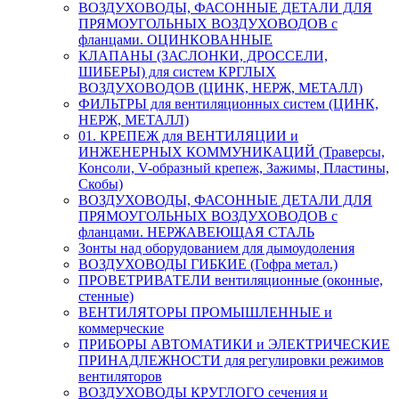
ВОЗДУХОВОДЫ, ФАСОННЫЕ ДЕТАЛИ ДЛЯ
ПРЯМОУГОЛЬНЫХ ВОЗДУХОВОДОВ с
фланцами. ОЦИНКОВАННЫЕ
КЛАПАНЫ (ЗАСЛОНКИ, ДРОССЕЛИ,
ШИБЕРЫ) для систем КРГЛЫХ
ВОЗДУХОВОДОВ (ЦИНК, НЕРЖ, МЕТАЛЛ)
ФИЛЬТРЫ для вентиляционных систем (ЦИНК,
НЕРЖ, МЕТАЛЛ)
01. КРЕПЕЖ для ВЕНТИЛЯЦИИ и
ИНЖЕНЕРНЫХ КОММУНИКАЦИЙ (Траверсы,
Консоли, V-образный крепеж, Зажимы, Пластины,
Скобы)
ВОЗДУХОВОДЫ, ФАСОННЫЕ ДЕТАЛИ ДЛЯ
ПРЯМОУГОЛЬНЫХ ВОЗДУХОВОДОВ с
фланцами. НЕРЖАВЕЮЩАЯ СТАЛЬ
Зонты над оборудованием для дымоудоления
ВОЗДУХОВОДЫ ГИБКИЕ (Гофра метал.)
ПРОВЕТРИВАТЕЛИ вентиляционные (оконные,
стенные)
ВЕНТИЛЯТОРЫ ПРОМЫШЛЕННЫЕ и
коммерческие
ПРИБОРЫ АВТОМАТИКИ и ЭЛЕКТРИЧЕСКИЕ
ПРИНАДЛЕЖНОСТИ для регулировки режимов
вентиляторов
ВОЗДУХОВОДЫ КРУГЛОГО сечения и