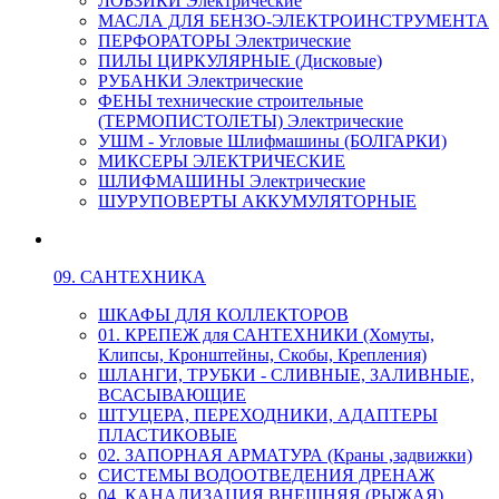
ЛОБЗИКИ Электрические
МАСЛА ДЛЯ БЕНЗО-ЭЛЕКТРОИНСТРУМЕНТА
ПЕРФОРАТОРЫ Электрические
ПИЛЫ ЦИРКУЛЯРНЫЕ (Дисковые)
РУБАНКИ Электрические
ФЕНЫ технические строительные
(ТЕРМОПИСТОЛЕТЫ) Электрические
УШМ - Угловые Шлифмашины (БОЛГАРКИ)
МИКСЕРЫ ЭЛЕКТРИЧЕСКИЕ
ШЛИФМАШИНЫ Электрические
ШУРУПОВЕРТЫ АККУМУЛЯТОРНЫЕ
09. САНТЕХНИКА
ШКАФЫ ДЛЯ КОЛЛЕКТОРОВ
01. КРЕПЕЖ для САНТЕХНИКИ (Хомуты,
Клипсы, Кронштейны, Скобы, Крепления)
ШЛАНГИ, ТРУБКИ - СЛИВНЫЕ, ЗАЛИВНЫЕ,
ВСАСЫВАЮЩИЕ
ШТУЦЕРА, ПЕРЕХОДНИКИ, АДАПТЕРЫ
ПЛАСТИКОВЫЕ
02. ЗАПОРНАЯ АРМАТУРА (Краны ,задвижки)
СИСТЕМЫ ВОДООТВЕДЕНИЯ ДРЕНАЖ
04. КАНАЛИЗАЦИЯ ВНЕШНЯЯ (РЫЖАЯ)