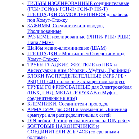
ГИЛЬЗЫ ИЗОЛИРОВАННЫЕ соединительные
(ГСИ/ ГСИ(н)/ ГСИ-П/ ГСИ-Т/ ПК-Т)
ПЛОЩАДКИ САМОКЛЕЯЩИЕСЯ дл кабеля,
под Хомут-Стяжку
ЗАЖИМЫ, Соединители проводов,
Изолированные
РАЗЪЕМЫ изолированные (РППИ/ РПИ/ РШИ)
Папа / Мама
Шайбы медно-алюминиевые (ШАМ)
ПЛОЩАДКИ с Монтажным Отверстием под
Хомут-Стяжку
ТРУБЫ ГЛАДКИЕ, ЖЕСТКИЕ из ПВХ и
Аксессуары к ним (Уголки , Муфты , Тройники)
БЛОКИ РАСПРЕДЕЛИТЕЛЬНЫЕ (МРБ / РБ /
РБП) 1П / 4П полюсные , в защитном корпусе
ТРУБЫ ГОФРИРОВАННЫЕ для Электрокабеля
(ПВХ, ПНД, МЕТАЛЛОРУКАВ и Муфты
соеденительные к ним)
КЛЕМНИКИ, Соединители проводов
АРМАТУРА для СИП и заземления. Линейная
арматура для распределительных сетей
DIN рейки , Стопор/ограничитель на DIN рейку
БОЛТОВЫЕ НАКОНЕЧНИКИ и
СОЕДИНИТЕЛИ 2СБ / 4СБ (со срывными
болтами)