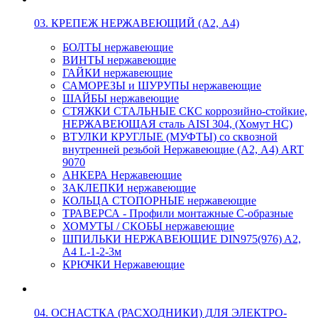
03. КРЕПЕЖ НЕРЖАВЕЮЩИЙ (А2, А4)
БОЛТЫ нержавеющие
ВИНТЫ нержавеющие
ГАЙКИ нержавеющие
САМОРЕЗЫ и ШУРУПЫ нержавеющие
ШАЙБЫ нержавеющие
СТЯЖКИ СТАЛЬНЫЕ СКС коррозийно-стойкие,
НЕРЖАВЕЮЩАЯ сталь AISI 304, (Хомут НС)
ВТУЛКИ КРУГЛЫЕ (МУФТЫ) со сквозной
внутренней резьбой Нержавеющие (А2, А4) ART
9070
АНКЕРА Нержавеющие
ЗАКЛЕПКИ нержавеющие
КОЛЬЦА СТОПОРНЫЕ нержавеющие
ТРАВЕРСА - Профили монтажные С-образные
ХОМУТЫ / СКОБЫ нержавеющие
ШПИЛЬКИ НЕРЖАВЕЮЩИЕ DIN975(976) A2,
А4 L-1-2-3м
КРЮЧКИ Нержавеющие
04. ОСНАСТКА (РАСХОДНИКИ) ДЛЯ ЭЛЕКТРО-