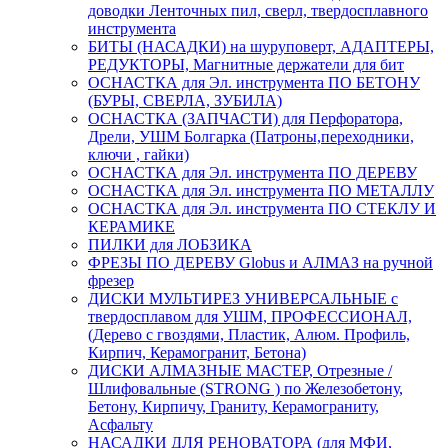
доводки Ленточных пил, сверл, твердосплавного
инструмента
БИТЫ (НАСАДКИ) на шуруповерт, АДАПТЕРЫ,
РЕДУКТОРЫ, Магнитные держатели для бит
ОСНАСТКА для Эл. инструмента ПО БЕТОНУ
(БУРЫ, СВЕРЛА, ЗУБИЛА)
ОСНАСТКА (ЗАПЧАСТИ) для Перфоратора,
Дрели, УШМ Болгарка (Патроны,переходники,
ключи , гайки)
ОСНАСТКА для Эл. инструмента ПО ДЕРЕВУ
ОСНАСТКА для Эл. инструмента ПО МЕТАЛЛУ
ОСНАСТКА для Эл. инструмента ПО СТЕКЛУ И
КЕРАМИКЕ
ПИЛКИ для ЛОБЗИКА
ФРЕЗЫ ПО ДЕРЕВУ Globus и АЛМАЗ на ручной
фрезер
ДИСКИ МУЛЬТИРЕЗ УНИВЕРСАЛЬНЫЕ с
твердосплавом для УШМ, ПРОФЕССИОНАЛ,
(Дерево с гвоздями, Пластик, Алюм. Профиль,
Кирпич, Керамогранит, Бетона)
ДИСКИ АЛМАЗНЫЕ МАСТЕР, Отрезные /
Шлифовальные (STRONG ) по Железобетону,
Бетону, Кирпичу, Граниту, Керамограниту,
Асфальту
НАСАДКИ ДЛЯ РЕНОВАТОРА (для МФИ,