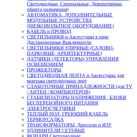
Светодиодные, Специальные, Декоративные,
общего назначения)
АВТОМАТИКА, ДОПОЛНИТЕЛЬНЫЕ
МОДУЛЬНЫЕ УСТРОЙСТВА
(НИЗКОВОЛЬТНОЕ ОБОРУДОВАНИЕ)
КАБЕЛЬ и ПРОВОД
СВЕТИЛЬНИКИ и Аксессуары к ним:
Дистанционные Выключатели
СВЕТИЛЬНИКИ УЛИЧНЫЕ (САДОВО-
ПАРКОВЫЕ, АРХИТЕКТУРНЫЕ)
ДАТЧИКИ (ДЕТЕКТОРЫ) УПРАВЛЕНИЯ
ОСВЕЩЕНИЕМ
ПРОЖЕКТОРЫ
СВЕТОДИОДНАЯ ЛЕНТА и Аксессуары для
монтажа светодиодных лент
СЛАБОТОЧНЫЕ ПРИНАДЛЕЖНОСТИ (для TV
/ АНТЕН / КОМПЬЮТЕРОВ)
СТАБИЛИЗАТОРЫ НАПРЯЖЕНИЯ , БЛОКИ
БЕСПЕРЕБОЙНОГО ПИТАНИЯ
ЭЛЕКТРОСЧЕТЧИКИ
ТЕПЛЫЙ ПОЛ, ГРЕЮЩИЙ КАБЕЛЬ
ТЕРМОУСАДКА
ТРАНСФОРМАТОРЫ, Дроссели и ИЗУ
УДЛИНИТЕЛИ СЕТЕВЫЕ
ФОНАРИ Светодиодные