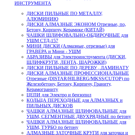
ИНСТРУМЕНТА
ДИСКИ ПИЛЬНЫЕ ПО МЕТАЛЛУ,
АЛЮМИНИЮ
ДИСКИ АЛМАЗНЫЕ ЭКОНОМ Отрезные, по,
Бетону, Кирпичу, Керамике (КИТАЙ)
ЧАШКИ ШЛИФОВАЛЬНО-ОБДИРОЧНЫЕ для
УШМ СТД-157
МИНИ ДИСКИ (Алмазные, отрезные) для
ГРАВЕРА и Мини - УШМ
АБРАЗИВЫ для Электроинструмента (ДИСКИ,
ШЛИФКРУГИ, ЛЕНТА, ШАРОЖКИ)
ДИСКИ ПИЛЬНЫЕ ПО ДЕРЕВУ , ЛАМИНАТУ
ДИСКИ АЛМАЗНЫЕ ПРОФЕССИОНАЛЬНЫЕ
Отрезные (DISTAR/HILBERG/MKSS/CUTOP) по
Железобетону, Бетону, Кирпичу, Граниту,
Керамограниту
ЦЕПИ для Электро и бензопил
КОЛЬЦА ПЕРЕХОДНЫЕ для АЛМАЗНЫХ и
ПИЛЬНЫХ ДИСКОВ
ЧАШКИ АЛМАЗНЫЕ ШЛИФОВАЛЬНЫЕ для
УШМ, СЕГМЕНТНЫЕ ДВУХРЯДНЫЕ по бетону
ЧАШКИ АЛМАЗНЫЕ ШЛИФОВАЛЬНЫЕ для
УШМ, ТУРБО по бетону
АЛМАЗНЫЕ ЗАТОЧНЫЕ КРУГИ для заточки и