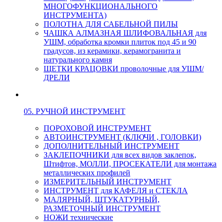
МНОГОФУНКЦИОНАЛЬНОГО
ИНСТРУМЕНТА)
ПОЛОТНА ДЛЯ САБЕЛЬНОЙ ПИЛЫ
ЧАШКА АЛМАЗНАЯ ШЛИФОВАЛЬНАЯ для
УШМ, обработка кромки плиток под 45 и 90
градусов, из керамики, керамогранита и
натурального камня
ЩЕТКИ КРАЦОВКИ проволочные для УШМ/
ДРЕЛИ
05. РУЧНОЙ ИНСТРУМЕНТ
ПОРОХОВОЙ ИНСТРУМЕНТ
АВТОИНСТРУМЕНТ (КЛЮЧИ , ГОЛОВКИ)
ДОПОЛНИТЕЛЬНЫЙ ИНСТРУМЕНТ
ЗАКЛЕПОЧНИКИ для всех видов заклепок,
Штифтов, МОЛЛИ, ПРОСЕКАТЕЛИ для монтажа
металлических профилей
ИЗМЕРИТЕЛЬНЫЙ ИНСТРУМЕНТ
ИНСТРУМЕНТ для КАФЕЛЯ и СТЕКЛА
МАЛЯРНЫЙ, ШТУКАТУРНЫЙ,
РАЗМЕТОЧНЫЙ ИНСТРУМЕНТ
НОЖИ технические