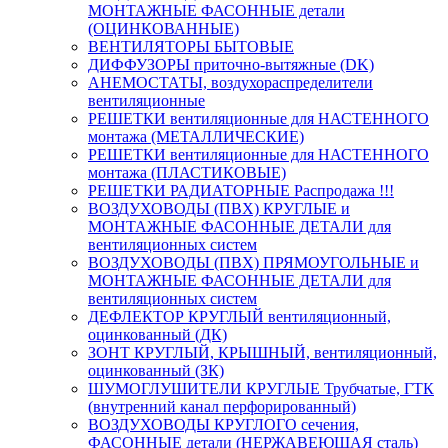
МОНТАЖНЫЕ ФАСОННЫЕ детали
(ОЦИНКОВАННЫЕ)
ВЕНТИЛЯТОРЫ БЫТОВЫЕ
ДИФФУЗОРЫ приточно-вытяжные (DK)
АНЕМОСТАТЫ, воздухораспределители
вентиляционные
РЕШЕТКИ вентиляционные для НАСТЕННОГО
монтажа (МЕТАЛЛИЧЕСКИЕ)
РЕШЕТКИ вентиляционные для НАСТЕННОГО
монтажа (ПЛАСТИКОВЫЕ)
РЕШЕТКИ РАДИАТОРНЫЕ Распродажа !!!
ВОЗДУХОВОДЫ (ПВХ) КРУГЛЫЕ и
МОНТАЖНЫЕ ФАСОННЫЕ ДЕТАЛИ для
вентиляционных систем
ВОЗДУХОВОДЫ (ПВХ) ПРЯМОУГОЛЬНЫЕ и
МОНТАЖНЫЕ ФАСОННЫЕ ДЕТАЛИ для
вентиляционных систем
ДЕФЛЕКТОР КРУГЛЫЙ вентиляционный,
оцинкованный (ДК)
ЗОНТ КРУГЛЫЙ, КРЫШНЫЙ, вентиляционный,
оцинкованный (ЗК)
ШУМОГЛУШИТЕЛИ КРУГЛЫЕ Трубчатые, ГТК
(внутренний канал перфорированный)
ВОЗДУХОВОДЫ КРУГЛОГО сечения,
ФАСОННЫЕ детали (НЕРЖАВЕЮЩАЯ сталь)