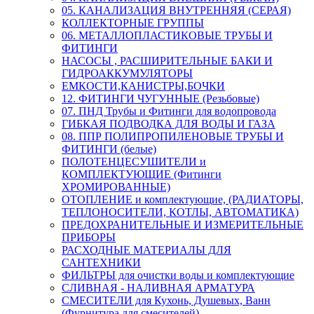
05. КАНАЛИЗАЦИЯ ВНУТРЕННЯЯ (СЕРАЯ)
КОЛЛЕКТОРНЫЕ ГРУППЫ
06. МЕТАЛЛОПЛАСТИКОВЫЕ ТРУБЫ И
ФИТИНГИ
НАСОСЫ , РАСШИРИТЕЛЬНЫЕ БАКИ И
ГИДРОАККУМУЛЯТОРЫ
ЕМКОСТИ,КАНИСТРЫ,БОЧКИ
12. ФИТИНГИ ЧУГУННЫЕ (Резьбовые)
07. ПНД Трубы и Фитинги для водопровода
ГИБКАЯ ПОДВОДКА ДЛЯ ВОДЫ И ГАЗА
08. ППР ПОЛИПРОПИЛЕНОВЫЕ ТРУБЫ И
ФИТИНГИ (белые)
ПОЛОТЕНЦЕСУШИТЕЛИ и
КОМПЛЕКТУЮЩИЕ (Фитинги
ХРОМИРОВАННЫЕ)
ОТОПЛЕНИЕ и комплектующие, (РАДИАТОРЫ,
ТЕПЛОНОСИТЕЛИ, КОТЛЫ, АВТОМАТИКА)
ПРЕДОХРАНИТЕЛЬНЫЕ И ИЗМЕРИТЕЛЬНЫЕ
ПРИБОРЫ
РАСХОДНЫЕ МАТЕРИАЛЫ ДЛЯ
САНТЕХНИКИ
ФИЛЬТРЫ для очистки воды и комплектующие
СЛИВНАЯ - НАЛИВНАЯ АРМАТУРА
СМЕСИТЕЛИ для Кухонь, Душевых, Ванн
(Фурнитура для смесителей)