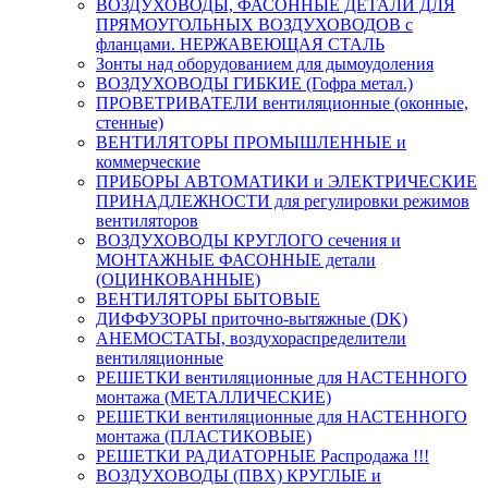
ВОЗДУХОВОДЫ, ФАСОННЫЕ ДЕТАЛИ ДЛЯ
ПРЯМОУГОЛЬНЫХ ВОЗДУХОВОДОВ с
фланцами. НЕРЖАВЕЮЩАЯ СТАЛЬ
Зонты над оборудованием для дымоудоления
ВОЗДУХОВОДЫ ГИБКИЕ (Гофра метал.)
ПРОВЕТРИВАТЕЛИ вентиляционные (оконные,
стенные)
ВЕНТИЛЯТОРЫ ПРОМЫШЛЕННЫЕ и
коммерческие
ПРИБОРЫ АВТОМАТИКИ и ЭЛЕКТРИЧЕСКИЕ
ПРИНАДЛЕЖНОСТИ для регулировки режимов
вентиляторов
ВОЗДУХОВОДЫ КРУГЛОГО сечения и
МОНТАЖНЫЕ ФАСОННЫЕ детали
(ОЦИНКОВАННЫЕ)
ВЕНТИЛЯТОРЫ БЫТОВЫЕ
ДИФФУЗОРЫ приточно-вытяжные (DK)
АНЕМОСТАТЫ, воздухораспределители
вентиляционные
РЕШЕТКИ вентиляционные для НАСТЕННОГО
монтажа (МЕТАЛЛИЧЕСКИЕ)
РЕШЕТКИ вентиляционные для НАСТЕННОГО
монтажа (ПЛАСТИКОВЫЕ)
РЕШЕТКИ РАДИАТОРНЫЕ Распродажа !!!
ВОЗДУХОВОДЫ (ПВХ) КРУГЛЫЕ и