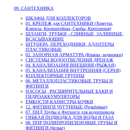
09. САНТЕХНИКА
ШКАФЫ ДЛЯ КОЛЛЕКТОРОВ
01. КРЕПЕЖ для САНТЕХНИКИ (Хомуты,
Клипсы, Кронштейны, Скобы, Крепления)
ШЛАНГИ, ТРУБКИ - СЛИВНЫЕ, ЗАЛИВНЫЕ,
ВСАСЫВАЮЩИЕ
ШТУЦЕРА, ПЕРЕХОДНИКИ, АДАПТЕРЫ
ПЛАСТИКОВЫЕ
02. ЗАПОРНАЯ АРМАТУРА (Краны ,задвижки)
СИСТЕМЫ ВОДООТВЕДЕНИЯ ДРЕНАЖ
04. КАНАЛИЗАЦИЯ ВНЕШНЯЯ (РЫЖАЯ)
05. КАНАЛИЗАЦИЯ ВНУТРЕННЯЯ (СЕРАЯ)
КОЛЛЕКТОРНЫЕ ГРУППЫ
06. МЕТАЛЛОПЛАСТИКОВЫЕ ТРУБЫ И
ФИТИНГИ
НАСОСЫ , РАСШИРИТЕЛЬНЫЕ БАКИ И
ГИДРОАККУМУЛЯТОРЫ
ЕМКОСТИ,КАНИСТРЫ,БОЧКИ
12. ФИТИНГИ ЧУГУННЫЕ (Резьбовые)
07. ПНД Трубы и Фитинги для водопровода
ГИБКАЯ ПОДВОДКА ДЛЯ ВОДЫ И ГАЗА
08. ППР ПОЛИПРОПИЛЕНОВЫЕ ТРУБЫ И
ФИТИНГИ (белые)