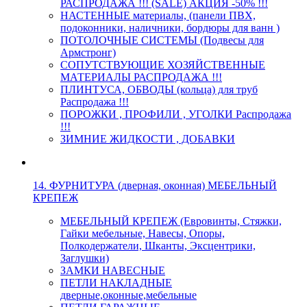
РАСПРОДАЖА !!! (SALE) АКЦИЯ -50% !!!
НАСТЕННЫЕ материалы, (панели ПВХ,
подоконники, наличники, бордюры для ванн )
ПОТОЛОЧНЫЕ СИСТЕМЫ (Подвесы для
Армстронг)
СОПУТСТВУЮЩИЕ ХОЗЯЙСТВЕННЫЕ
МАТЕРИАЛЫ РАСПРОДАЖА !!!
ПЛИНТУСА, ОБВОДЫ (кольца) для труб
Распродажа !!!
ПОРОЖКИ , ПРОФИЛИ , УГОЛКИ Распродажа
!!!
ЗИМНИЕ ЖИДКОСТИ , ДОБАВКИ
14. ФУРНИТУРА (дверная, оконная) МЕБЕЛЬНЫЙ
КРЕПЕЖ
МЕБЕЛЬНЫЙ КРЕПЕЖ (Евровинты, Стяжки,
Гайки мебельные, Навесы, Опоры,
Полкодержатели, Шканты, Эксцентрики,
Заглушки)
ЗАМКИ НАВЕСНЫЕ
ПЕТЛИ НАКЛАДНЫЕ
дверные,оконные,мебельные