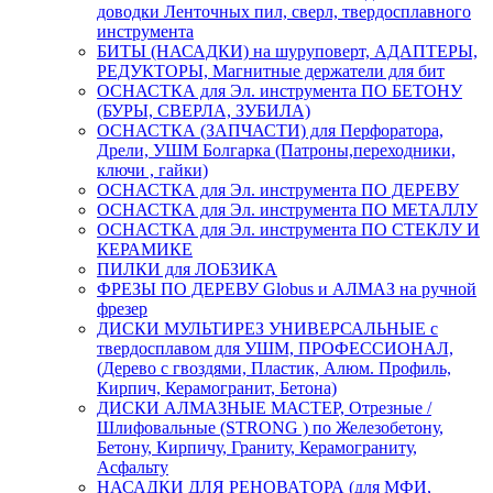
доводки Ленточных пил, сверл, твердосплавного
инструмента
БИТЫ (НАСАДКИ) на шуруповерт, АДАПТЕРЫ,
РЕДУКТОРЫ, Магнитные держатели для бит
ОСНАСТКА для Эл. инструмента ПО БЕТОНУ
(БУРЫ, СВЕРЛА, ЗУБИЛА)
ОСНАСТКА (ЗАПЧАСТИ) для Перфоратора,
Дрели, УШМ Болгарка (Патроны,переходники,
ключи , гайки)
ОСНАСТКА для Эл. инструмента ПО ДЕРЕВУ
ОСНАСТКА для Эл. инструмента ПО МЕТАЛЛУ
ОСНАСТКА для Эл. инструмента ПО СТЕКЛУ И
КЕРАМИКЕ
ПИЛКИ для ЛОБЗИКА
ФРЕЗЫ ПО ДЕРЕВУ Globus и АЛМАЗ на ручной
фрезер
ДИСКИ МУЛЬТИРЕЗ УНИВЕРСАЛЬНЫЕ с
твердосплавом для УШМ, ПРОФЕССИОНАЛ,
(Дерево с гвоздями, Пластик, Алюм. Профиль,
Кирпич, Керамогранит, Бетона)
ДИСКИ АЛМАЗНЫЕ МАСТЕР, Отрезные /
Шлифовальные (STRONG ) по Железобетону,
Бетону, Кирпичу, Граниту, Керамограниту,
Асфальту
НАСАДКИ ДЛЯ РЕНОВАТОРА (для МФИ,