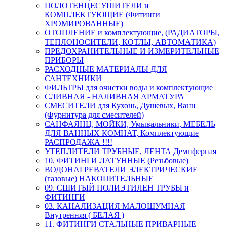
ПОЛОТЕНЦЕСУШИТЕЛИ и
КОМПЛЕКТУЮЩИЕ (Фитинги
ХРОМИРОВАННЫЕ)
ОТОПЛЕНИЕ и комплектующие, (РАДИАТОРЫ,
ТЕПЛОНОСИТЕЛИ, КОТЛЫ, АВТОМАТИКА)
ПРЕДОХРАНИТЕЛЬНЫЕ И ИЗМЕРИТЕЛЬНЫЕ
ПРИБОРЫ
РАСХОДНЫЕ МАТЕРИАЛЫ ДЛЯ
САНТЕХНИКИ
ФИЛЬТРЫ для очистки воды и комплектующие
СЛИВНАЯ - НАЛИВНАЯ АРМАТУРА
СМЕСИТЕЛИ для Кухонь, Душевых, Ванн
(Фурнитура для смесителей)
САНФАЯНЦ, МОЙКИ, Умывальники, МЕБЕЛЬ
ДЛЯ ВАННЫХ КОМНАТ, Комплектующие
РАСПРОДАЖА !!!!
УТЕПЛИТЕЛИ ТРУБНЫЕ, ЛЕНТА Демпферная
10. ФИТИНГИ ЛАТУННЫЕ (Резьбовые)
ВОДОНАГРЕВАТЕЛИ ЭЛЕКТРИЧЕСКИЕ
(газовые) НАКОПИТЕЛЬНЫЕ
09. СШИТЫЙ ПОЛИЭТИЛЕН ТРУБЫ и
ФИТИНГИ
03. КАНАЛИЗАЦИЯ МАЛОШУМНАЯ
Внутренняя ( БЕЛАЯ )
11. ФИТИНГИ СТАЛЬНЫЕ ПРИВАРНЫЕ