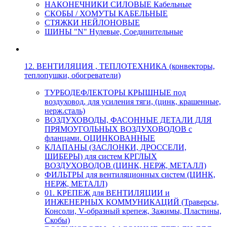
НАКОНЕЧНИКИ СИЛОВЫЕ Кабельные
СКОБЫ / ХОМУТЫ КАБЕЛЬНЫЕ
СТЯЖКИ НЕЙЛОНОВЫЕ
ШИНЫ "N" Нулевые, Соединительные
12. ВЕНТИЛЯЦИЯ , ТЕПЛОТЕХНИКА (конвекторы,
теплопушки, обогреватели)
ТУРБОДЕФЛЕКТОРЫ КРЫШНЫЕ под
воздуховод, для усиления тяги, (цинк, крашенные,
нерж.сталь)
ВОЗДУХОВОДЫ, ФАСОННЫЕ ДЕТАЛИ ДЛЯ
ПРЯМОУГОЛЬНЫХ ВОЗДУХОВОДОВ с
фланцами. ОЦИНКОВАННЫЕ
КЛАПАНЫ (ЗАСЛОНКИ, ДРОССЕЛИ,
ШИБЕРЫ) для систем КРГЛЫХ
ВОЗДУХОВОДОВ (ЦИНК, НЕРЖ, МЕТАЛЛ)
ФИЛЬТРЫ для вентиляционных систем (ЦИНК,
НЕРЖ, МЕТАЛЛ)
01. КРЕПЕЖ для ВЕНТИЛЯЦИИ и
ИНЖЕНЕРНЫХ КОММУНИКАЦИЙ (Траверсы,
Консоли, V-образный крепеж, Зажимы, Пластины,
Скобы)