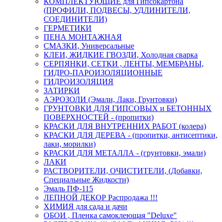
КОМПЛЕКТУЮЩИЕ для Гипсокартона
(ПРОФИЛИ, ПОДВЕСЫ, УДЛИНИТЕЛИ,
СОЕДИНИТЕЛИ)
ГЕРМЕТИКИ
ПЕНА МОНТАЖНАЯ
СМАЗКИ, Универсальные
КЛЕИ, ЖИДКИЕ ГВОЗДИ, Холодная сварка
СЕРПЯНКИ, СЕТКИ , ЛЕНТЫ, МЕМБРАНЫ,
ГИДРО-ПАРОИЗОЛЯЦИОННЫЕ
ГИДРОИЗОЛЯЦИЯ
ЗАТИРКИ
АЭРОЗОЛИ (Эмали, Лаки, Грунтовки)
ГРУНТОВКИ ДЛЯ ГИПСОВЫХ и БЕТОННЫХ
ПОВЕРХНОСТЕЙ - (пропитки)
КРАСКИ ДЛЯ ВНУТРЕННИХ РАБОТ (колера)
КРАСКИ ДЛЯ ДЕРЕВА - (пропитки, антисептики,
лаки, морилки)
КРАСКИ ДЛЯ МЕТАЛЛА - (грунтовки, эмали)
ЛАКИ
РАСТВОРИТЕЛИ, ОЧИСТИТЕЛИ, (Добавки,
Специальные Жидкости)
Эмаль ПФ-115
ЛЕПНОЙ ДЕКОР Распродажа !!!
ХИМИЯ для сада и дачи
ОБОИ , Пленка самоклеющая "Deluxe"