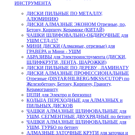
ИНСТРУМЕНТА
ДИСКИ ПИЛЬНЫЕ ПО МЕТАЛЛУ,
АЛЮМИНИЮ
ДИСКИ АЛМАЗНЫЕ ЭКОНОМ Отрезные, по,
Бетону, Кирпичу, Керамике (КИТАЙ)
ЧАШКИ ШЛИФОВАЛЬНО-ОБДИРОЧНЫЕ для
УШМ СТД-157
МИНИ ДИСКИ (Алмазные, отрезные) для
ГРАВЕРА и Мини - УШМ
АБРАЗИВЫ для Электроинструмента (ДИСКИ,
ШЛИФКРУГИ, ЛЕНТА, ШАРОЖКИ)
ДИСКИ ПИЛЬНЫЕ ПО ДЕРЕВУ , ЛАМИНАТУ
ДИСКИ АЛМАЗНЫЕ ПРОФЕССИОНАЛЬНЫЕ
Отрезные (DISTAR/HILBERG/MKSS/CUTOP) по
Железобетону, Бетону, Кирпичу, Граниту,
Керамограниту
ЦЕПИ для Электро и бензопил
КОЛЬЦА ПЕРЕХОДНЫЕ для АЛМАЗНЫХ и
ПИЛЬНЫХ ДИСКОВ
ЧАШКИ АЛМАЗНЫЕ ШЛИФОВАЛЬНЫЕ для
УШМ, СЕГМЕНТНЫЕ ДВУХРЯДНЫЕ по бетону
ЧАШКИ АЛМАЗНЫЕ ШЛИФОВАЛЬНЫЕ для
УШМ, ТУРБО по бетону
АЛМАЗНЫЕ ЗАТОЧНЫЕ КРУГИ для заточки и