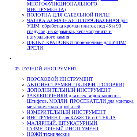
МНОГОФУНКЦИОНАЛЬНОГО
ИНСТРУМЕНТА)
ПОЛОТНА ДЛЯ САБЕЛЬНОЙ ПИЛЫ
ЧАШКА АЛМАЗНАЯ ШЛИФОВАЛЬНАЯ для
УШМ, обработка кромки плиток под 45 и 90
градусов, из керамики, керамогранита и
натурального камня
ЩЕТКИ КРАЦОВКИ проволочные для УШМ/
ДРЕЛИ
05. РУЧНОЙ ИНСТРУМЕНТ
ПОРОХОВОЙ ИНСТРУМЕНТ
АВТОИНСТРУМЕНТ (КЛЮЧИ , ГОЛОВКИ)
ДОПОЛНИТЕЛЬНЫЙ ИНСТРУМЕНТ
ЗАКЛЕПОЧНИКИ для всех видов заклепок,
Штифтов, МОЛЛИ, ПРОСЕКАТЕЛИ для монтажа
металлических профилей
ИЗМЕРИТЕЛЬНЫЙ ИНСТРУМЕНТ
ИНСТРУМЕНТ для КАФЕЛЯ и СТЕКЛА
МАЛЯРНЫЙ, ШТУКАТУРНЫЙ,
РАЗМЕТОЧНЫЙ ИНСТРУМЕНТ
НОЖИ технические