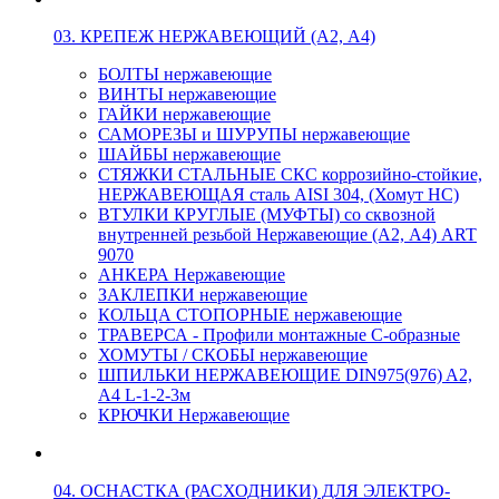
03. КРЕПЕЖ НЕРЖАВЕЮЩИЙ (А2, А4)
БОЛТЫ нержавеющие
ВИНТЫ нержавеющие
ГАЙКИ нержавеющие
САМОРЕЗЫ и ШУРУПЫ нержавеющие
ШАЙБЫ нержавеющие
СТЯЖКИ СТАЛЬНЫЕ СКС коррозийно-стойкие,
НЕРЖАВЕЮЩАЯ сталь AISI 304, (Хомут НС)
ВТУЛКИ КРУГЛЫЕ (МУФТЫ) со сквозной
внутренней резьбой Нержавеющие (А2, А4) ART
9070
АНКЕРА Нержавеющие
ЗАКЛЕПКИ нержавеющие
КОЛЬЦА СТОПОРНЫЕ нержавеющие
ТРАВЕРСА - Профили монтажные С-образные
ХОМУТЫ / СКОБЫ нержавеющие
ШПИЛЬКИ НЕРЖАВЕЮЩИЕ DIN975(976) A2,
А4 L-1-2-3м
КРЮЧКИ Нержавеющие
04. ОСНАСТКА (РАСХОДНИКИ) ДЛЯ ЭЛЕКТРО-