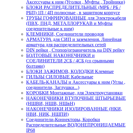
Аксессуары к ним (Уголки , Муфты , Тройники)
БЛОКИ РАСПРЕДЕЛИТЕЛЬНЫЕ (МРБ / РБ /
РБП) 1П / 4П полюсные , в защитном корпусе
ТРУБЫ ГОФРИРОВАННЫЕ для Электрокабеля
(ПВХ, ПНД, МЕТАЛЛОРУКАВ и Муфты
соеденительные к ним)
КЛЕМНИКИ, Соединители проводов
АРМАТУРА для СИП и заземления. Линейная
арматура для распределительных сетей
DIN рейки , Стопор/ограничитель на DIN рейку
БОЛТОВЫЕ НАКОНЕЧНИКИ и
СОЕДИНИТЕЛИ 2СБ / 4СБ (со срывными
болтами)
БЛОКИ ЗАЖИМОВ, КОЛОДКИ Клемные
ГИЛЬЗЫ СИЛОВЫЕ Кабельные
КАБЕЛЬ-КАНАЛЫ и Аксессуары к ним (Углы ,
соединители, Заглушки...)
КОРОБКИ Монтажные, для Электроустановки
НАКОНЕЧНИКИ ВТУЛОЧНЫЕ ШТЫРЬЕВЫЕ
(НШВИ, НШВ, НШвН)
НАКОНЕЧНИКИ ИЗОЛИРОВАННЫЕ (НКИ,
НВИ, НИК, НШПИ)
Соединители-Коннекторы, Коробки
Распределительные ВОДОНЕПРОНИЦАЕМЫЕ
IP68