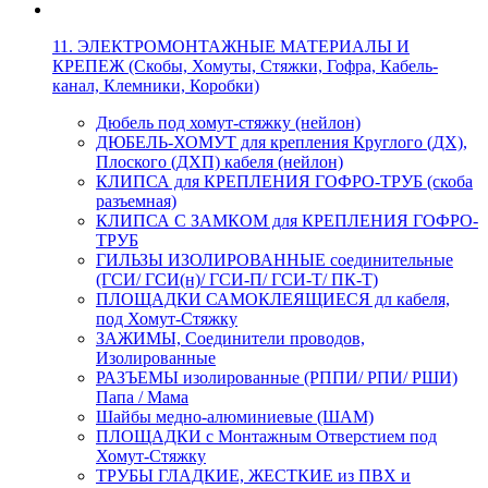
11. ЭЛЕКТРОМОНТАЖНЫЕ МАТЕРИАЛЫ И
КРЕПЕЖ (Скобы, Хомуты, Стяжки, Гофра, Кабель-
канал, Клемники, Коробки)
Дюбель под хомут-стяжку (нейлон)
ДЮБЕЛЬ-ХОМУТ для крепления Круглого (ДХ),
Плоского (ДХП) кабеля (нейлон)
КЛИПСА для КРЕПЛЕНИЯ ГОФРО-ТРУБ (скоба
разъемная)
КЛИПСА С ЗАМКОМ для КРЕПЛЕНИЯ ГОФРО-
ТРУБ
ГИЛЬЗЫ ИЗОЛИРОВАННЫЕ соединительные
(ГСИ/ ГСИ(н)/ ГСИ-П/ ГСИ-Т/ ПК-Т)
ПЛОЩАДКИ САМОКЛЕЯЩИЕСЯ дл кабеля,
под Хомут-Стяжку
ЗАЖИМЫ, Соединители проводов,
Изолированные
РАЗЪЕМЫ изолированные (РППИ/ РПИ/ РШИ)
Папа / Мама
Шайбы медно-алюминиевые (ШАМ)
ПЛОЩАДКИ с Монтажным Отверстием под
Хомут-Стяжку
ТРУБЫ ГЛАДКИЕ, ЖЕСТКИЕ из ПВХ и