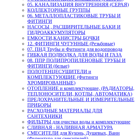
05. КАНАЛИЗАЦИЯ ВНУТРЕННЯЯ (СЕРАЯ)
КОЛЛЕКТОРНЫЕ ГРУППЫ
06. МЕТАЛЛОПЛАСТИКОВЫЕ ТРУБЫ И
ФИТИНГИ
НАСОСЫ , РАСШИРИТЕЛЬНЫЕ БАКИ И
ГИДРОАККУМУЛЯТОРЫ
ЕМКОСТИ,КАНИСТРЫ,БОЧКИ
12. ФИТИНГИ ЧУГУННЫЕ (Резьбовые)
07. ПНД Трубы и Фитинги для водопровода
ГИБКАЯ ПОДВОДКА ДЛЯ ВОДЫ И ГАЗА
08. ППР ПОЛИПРОПИЛЕНОВЫЕ ТРУБЫ И
ФИТИНГИ (белые)
ПОЛОТЕНЦЕСУШИТЕЛИ и
КОМПЛЕКТУЮЩИЕ (Фитинги
ХРОМИРОВАННЫЕ)
ОТОПЛЕНИЕ и комплектующие, (РАДИАТОРЫ,
ТЕПЛОНОСИТЕЛИ, КОТЛЫ, АВТОМАТИКА)
ПРЕДОХРАНИТЕЛЬНЫЕ И ИЗМЕРИТЕЛЬНЫЕ
ПРИБОРЫ
РАСХОДНЫЕ МАТЕРИАЛЫ ДЛЯ
САНТЕХНИКИ
ФИЛЬТРЫ для очистки воды и комплектующие
СЛИВНАЯ - НАЛИВНАЯ АРМАТУРА
СМЕСИТЕЛИ для Кухонь, Душевых, Ванн
(Фурнитура для смесителей)