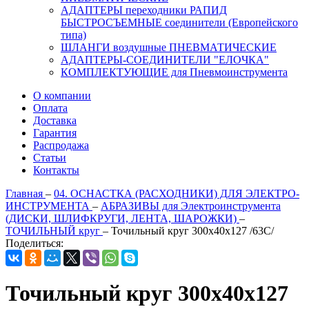
АДАПТЕРЫ переходники РАПИД
БЫСТРОСЪЕМНЫЕ соединители (Европейского
типа)
ШЛАНГИ воздушные ПНЕВМАТИЧЕСКИЕ
АДАПТЕРЫ-СОЕДИНИТЕЛИ "ЕЛОЧКА"
КОМПЛЕКТУЮЩИЕ для Пневмоинструмента
О компании
Оплата
Доставка
Гарантия
Распродажа
Статьи
Контакты
Главная
–
04. ОСНАСТКА (РАСХОДНИКИ) ДЛЯ ЭЛЕКТРО-
ИНСТРУМЕНТА
–
АБРАЗИВЫ для Электроинструмента
(ДИСКИ, ШЛИФКРУГИ, ЛЕНТА, ШАРОЖКИ)
–
ТОЧИЛЬНЫЙ круг
–
Точильный круг 300х40х127 /63С/
Поделиться:
Точильный круг 300х40х127