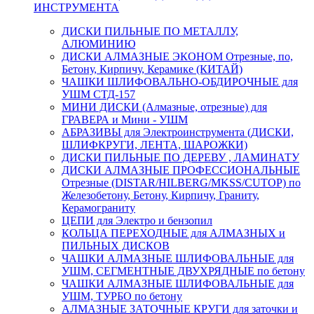
ИНСТРУМЕНТА
ДИСКИ ПИЛЬНЫЕ ПО МЕТАЛЛУ,
АЛЮМИНИЮ
ДИСКИ АЛМАЗНЫЕ ЭКОНОМ Отрезные, по,
Бетону, Кирпичу, Керамике (КИТАЙ)
ЧАШКИ ШЛИФОВАЛЬНО-ОБДИРОЧНЫЕ для
УШМ СТД-157
МИНИ ДИСКИ (Алмазные, отрезные) для
ГРАВЕРА и Мини - УШМ
АБРАЗИВЫ для Электроинструмента (ДИСКИ,
ШЛИФКРУГИ, ЛЕНТА, ШАРОЖКИ)
ДИСКИ ПИЛЬНЫЕ ПО ДЕРЕВУ , ЛАМИНАТУ
ДИСКИ АЛМАЗНЫЕ ПРОФЕССИОНАЛЬНЫЕ
Отрезные (DISTAR/HILBERG/MKSS/CUTOP) по
Железобетону, Бетону, Кирпичу, Граниту,
Керамограниту
ЦЕПИ для Электро и бензопил
КОЛЬЦА ПЕРЕХОДНЫЕ для АЛМАЗНЫХ и
ПИЛЬНЫХ ДИСКОВ
ЧАШКИ АЛМАЗНЫЕ ШЛИФОВАЛЬНЫЕ для
УШМ, СЕГМЕНТНЫЕ ДВУХРЯДНЫЕ по бетону
ЧАШКИ АЛМАЗНЫЕ ШЛИФОВАЛЬНЫЕ для
УШМ, ТУРБО по бетону
АЛМАЗНЫЕ ЗАТОЧНЫЕ КРУГИ для заточки и