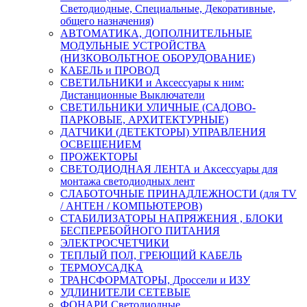
Светодиодные, Специальные, Декоративные,
общего назначения)
АВТОМАТИКА, ДОПОЛНИТЕЛЬНЫЕ
МОДУЛЬНЫЕ УСТРОЙСТВА
(НИЗКОВОЛЬТНОЕ ОБОРУДОВАНИЕ)
КАБЕЛЬ и ПРОВОД
СВЕТИЛЬНИКИ и Аксессуары к ним:
Дистанционные Выключатели
СВЕТИЛЬНИКИ УЛИЧНЫЕ (САДОВО-
ПАРКОВЫЕ, АРХИТЕКТУРНЫЕ)
ДАТЧИКИ (ДЕТЕКТОРЫ) УПРАВЛЕНИЯ
ОСВЕЩЕНИЕМ
ПРОЖЕКТОРЫ
СВЕТОДИОДНАЯ ЛЕНТА и Аксессуары для
монтажа светодиодных лент
СЛАБОТОЧНЫЕ ПРИНАДЛЕЖНОСТИ (для TV
/ АНТЕН / КОМПЬЮТЕРОВ)
СТАБИЛИЗАТОРЫ НАПРЯЖЕНИЯ , БЛОКИ
БЕСПЕРЕБОЙНОГО ПИТАНИЯ
ЭЛЕКТРОСЧЕТЧИКИ
ТЕПЛЫЙ ПОЛ, ГРЕЮЩИЙ КАБЕЛЬ
ТЕРМОУСАДКА
ТРАНСФОРМАТОРЫ, Дроссели и ИЗУ
УДЛИНИТЕЛИ СЕТЕВЫЕ
ФОНАРИ Светодиодные