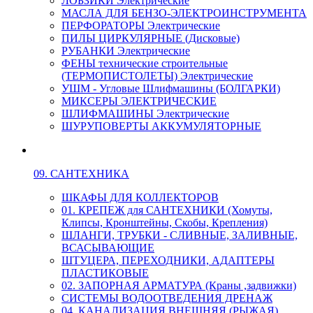
ЛОБЗИКИ Электрические
МАСЛА ДЛЯ БЕНЗО-ЭЛЕКТРОИНСТРУМЕНТА
ПЕРФОРАТОРЫ Электрические
ПИЛЫ ЦИРКУЛЯРНЫЕ (Дисковые)
РУБАНКИ Электрические
ФЕНЫ технические строительные
(ТЕРМОПИСТОЛЕТЫ) Электрические
УШМ - Угловые Шлифмашины (БОЛГАРКИ)
МИКСЕРЫ ЭЛЕКТРИЧЕСКИЕ
ШЛИФМАШИНЫ Электрические
ШУРУПОВЕРТЫ АККУМУЛЯТОРНЫЕ
09. САНТЕХНИКА
ШКАФЫ ДЛЯ КОЛЛЕКТОРОВ
01. КРЕПЕЖ для САНТЕХНИКИ (Хомуты,
Клипсы, Кронштейны, Скобы, Крепления)
ШЛАНГИ, ТРУБКИ - СЛИВНЫЕ, ЗАЛИВНЫЕ,
ВСАСЫВАЮЩИЕ
ШТУЦЕРА, ПЕРЕХОДНИКИ, АДАПТЕРЫ
ПЛАСТИКОВЫЕ
02. ЗАПОРНАЯ АРМАТУРА (Краны ,задвижки)
СИСТЕМЫ ВОДООТВЕДЕНИЯ ДРЕНАЖ
04. КАНАЛИЗАЦИЯ ВНЕШНЯЯ (РЫЖАЯ)