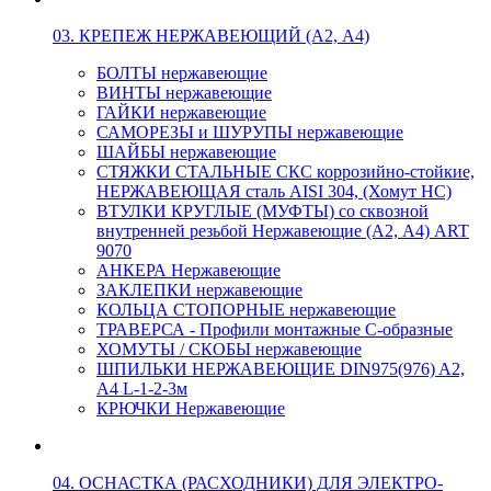
03. КРЕПЕЖ НЕРЖАВЕЮЩИЙ (А2, А4)
БОЛТЫ нержавеющие
ВИНТЫ нержавеющие
ГАЙКИ нержавеющие
САМОРЕЗЫ и ШУРУПЫ нержавеющие
ШАЙБЫ нержавеющие
СТЯЖКИ СТАЛЬНЫЕ СКС коррозийно-стойкие,
НЕРЖАВЕЮЩАЯ сталь AISI 304, (Хомут НС)
ВТУЛКИ КРУГЛЫЕ (МУФТЫ) со сквозной
внутренней резьбой Нержавеющие (А2, А4) ART
9070
АНКЕРА Нержавеющие
ЗАКЛЕПКИ нержавеющие
КОЛЬЦА СТОПОРНЫЕ нержавеющие
ТРАВЕРСА - Профили монтажные С-образные
ХОМУТЫ / СКОБЫ нержавеющие
ШПИЛЬКИ НЕРЖАВЕЮЩИЕ DIN975(976) A2,
А4 L-1-2-3м
КРЮЧКИ Нержавеющие
04. ОСНАСТКА (РАСХОДНИКИ) ДЛЯ ЭЛЕКТРО-