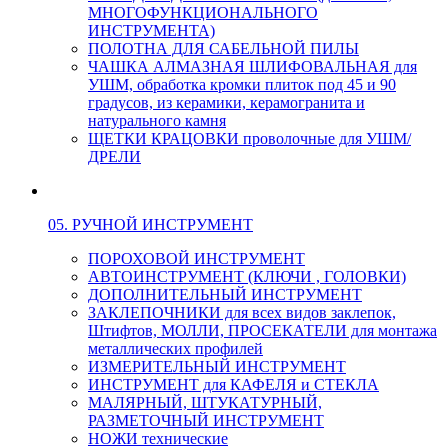
МНОГОФУНКЦИОНАЛЬНОГО
ИНСТРУМЕНТА)
ПОЛОТНА ДЛЯ САБЕЛЬНОЙ ПИЛЫ
ЧАШКА АЛМАЗНАЯ ШЛИФОВАЛЬНАЯ для
УШМ, обработка кромки плиток под 45 и 90
градусов, из керамики, керамогранита и
натурального камня
ЩЕТКИ КРАЦОВКИ проволочные для УШМ/
ДРЕЛИ
05. РУЧНОЙ ИНСТРУМЕНТ
ПОРОХОВОЙ ИНСТРУМЕНТ
АВТОИНСТРУМЕНТ (КЛЮЧИ , ГОЛОВКИ)
ДОПОЛНИТЕЛЬНЫЙ ИНСТРУМЕНТ
ЗАКЛЕПОЧНИКИ для всех видов заклепок,
Штифтов, МОЛЛИ, ПРОСЕКАТЕЛИ для монтажа
металлических профилей
ИЗМЕРИТЕЛЬНЫЙ ИНСТРУМЕНТ
ИНСТРУМЕНТ для КАФЕЛЯ и СТЕКЛА
МАЛЯРНЫЙ, ШТУКАТУРНЫЙ,
РАЗМЕТОЧНЫЙ ИНСТРУМЕНТ
НОЖИ технические