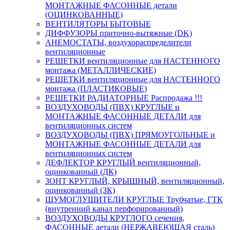
МОНТАЖНЫЕ ФАСОННЫЕ детали
(ОЦИНКОВАННЫЕ)
ВЕНТИЛЯТОРЫ БЫТОВЫЕ
ДИФФУЗОРЫ приточно-вытяжные (DK)
АНЕМОСТАТЫ, воздухораспределители
вентиляционные
РЕШЕТКИ вентиляционные для НАСТЕННОГО
монтажа (МЕТАЛЛИЧЕСКИЕ)
РЕШЕТКИ вентиляционные для НАСТЕННОГО
монтажа (ПЛАСТИКОВЫЕ)
РЕШЕТКИ РАДИАТОРНЫЕ Распродажа !!!
ВОЗДУХОВОДЫ (ПВХ) КРУГЛЫЕ и
МОНТАЖНЫЕ ФАСОННЫЕ ДЕТАЛИ для
вентиляционных систем
ВОЗДУХОВОДЫ (ПВХ) ПРЯМОУГОЛЬНЫЕ и
МОНТАЖНЫЕ ФАСОННЫЕ ДЕТАЛИ для
вентиляционных систем
ДЕФЛЕКТОР КРУГЛЫЙ вентиляционный,
оцинкованный (ДК)
ЗОНТ КРУГЛЫЙ, КРЫШНЫЙ, вентиляционный,
оцинкованный (ЗК)
ШУМОГЛУШИТЕЛИ КРУГЛЫЕ Трубчатые, ГТК
(внутренний канал перфорированный)
ВОЗДУХОВОДЫ КРУГЛОГО сечения,
ФАСОННЫЕ детали (НЕРЖАВЕЮЩАЯ сталь)