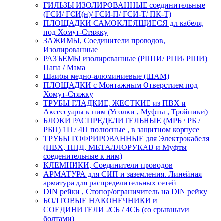
ГИЛЬЗЫ ИЗОЛИРОВАННЫЕ соединительные
(ГСИ/ ГСИ(н)/ ГСИ-П/ ГСИ-Т/ ПК-Т)
ПЛОЩАДКИ САМОКЛЕЯЩИЕСЯ дл кабеля,
под Хомут-Стяжку
ЗАЖИМЫ, Соединители проводов,
Изолированные
РАЗЪЕМЫ изолированные (РППИ/ РПИ/ РШИ)
Папа / Мама
Шайбы медно-алюминиевые (ШАМ)
ПЛОЩАДКИ с Монтажным Отверстием под
Хомут-Стяжку
ТРУБЫ ГЛАДКИЕ, ЖЕСТКИЕ из ПВХ и
Аксессуары к ним (Уголки , Муфты , Тройники)
БЛОКИ РАСПРЕДЕЛИТЕЛЬНЫЕ (МРБ / РБ /
РБП) 1П / 4П полюсные , в защитном корпусе
ТРУБЫ ГОФРИРОВАННЫЕ для Электрокабеля
(ПВХ, ПНД, МЕТАЛЛОРУКАВ и Муфты
соеденительные к ним)
КЛЕМНИКИ, Соединители проводов
АРМАТУРА для СИП и заземления. Линейная
арматура для распределительных сетей
DIN рейки , Стопор/ограничитель на DIN рейку
БОЛТОВЫЕ НАКОНЕЧНИКИ и
СОЕДИНИТЕЛИ 2СБ / 4СБ (со срывными
болтами)