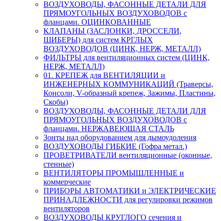
ВОЗДУХОВОДЫ, ФАСОННЫЕ ДЕТАЛИ ДЛЯ
ПРЯМОУГОЛЬНЫХ ВОЗДУХОВОДОВ с
фланцами. ОЦИНКОВАННЫЕ
КЛАПАНЫ (ЗАСЛОНКИ, ДРОССЕЛИ,
ШИБЕРЫ) для систем КРГЛЫХ
ВОЗДУХОВОДОВ (ЦИНК, НЕРЖ, МЕТАЛЛ)
ФИЛЬТРЫ для вентиляционных систем (ЦИНК,
НЕРЖ, МЕТАЛЛ)
01. КРЕПЕЖ для ВЕНТИЛЯЦИИ и
ИНЖЕНЕРНЫХ КОММУНИКАЦИЙ (Траверсы,
Консоли, V-образный крепеж, Зажимы, Пластины,
Скобы)
ВОЗДУХОВОДЫ, ФАСОННЫЕ ДЕТАЛИ ДЛЯ
ПРЯМОУГОЛЬНЫХ ВОЗДУХОВОДОВ с
фланцами. НЕРЖАВЕЮЩАЯ СТАЛЬ
Зонты над оборудованием для дымоудоления
ВОЗДУХОВОДЫ ГИБКИЕ (Гофра метал.)
ПРОВЕТРИВАТЕЛИ вентиляционные (оконные,
стенные)
ВЕНТИЛЯТОРЫ ПРОМЫШЛЕННЫЕ и
коммерческие
ПРИБОРЫ АВТОМАТИКИ и ЭЛЕКТРИЧЕСКИЕ
ПРИНАДЛЕЖНОСТИ для регулировки режимов
вентиляторов
ВОЗДУХОВОДЫ КРУГЛОГО сечения и