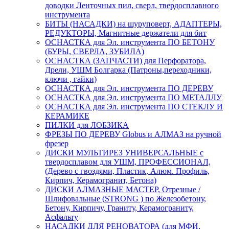
доводки Ленточных пил, сверл, твердосплавного
инструмента
БИТЫ (НАСАДКИ) на шуруповерт, АДАПТЕРЫ,
РЕДУКТОРЫ, Магнитные держатели для бит
ОСНАСТКА для Эл. инструмента ПО БЕТОНУ
(БУРЫ, СВЕРЛА, ЗУБИЛА)
ОСНАСТКА (ЗАПЧАСТИ) для Перфоратора,
Дрели, УШМ Болгарка (Патроны,переходники,
ключи , гайки)
ОСНАСТКА для Эл. инструмента ПО ДЕРЕВУ
ОСНАСТКА для Эл. инструмента ПО МЕТАЛЛУ
ОСНАСТКА для Эл. инструмента ПО СТЕКЛУ И
КЕРАМИКЕ
ПИЛКИ для ЛОБЗИКА
ФРЕЗЫ ПО ДЕРЕВУ Globus и АЛМАЗ на ручной
фрезер
ДИСКИ МУЛЬТИРЕЗ УНИВЕРСАЛЬНЫЕ с
твердосплавом для УШМ, ПРОФЕССИОНАЛ,
(Дерево с гвоздями, Пластик, Алюм. Профиль,
Кирпич, Керамогранит, Бетона)
ДИСКИ АЛМАЗНЫЕ МАСТЕР, Отрезные /
Шлифовальные (STRONG ) по Железобетону,
Бетону, Кирпичу, Граниту, Керамограниту,
Асфальту
НАСАДКИ ДЛЯ РЕНОВАТОРА (для МФИ,