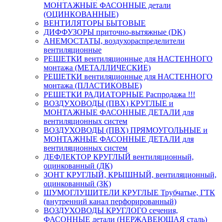
МОНТАЖНЫЕ ФАСОННЫЕ детали
(ОЦИНКОВАННЫЕ)
ВЕНТИЛЯТОРЫ БЫТОВЫЕ
ДИФФУЗОРЫ приточно-вытяжные (DK)
АНЕМОСТАТЫ, воздухораспределители
вентиляционные
РЕШЕТКИ вентиляционные для НАСТЕННОГО
монтажа (МЕТАЛЛИЧЕСКИЕ)
РЕШЕТКИ вентиляционные для НАСТЕННОГО
монтажа (ПЛАСТИКОВЫЕ)
РЕШЕТКИ РАДИАТОРНЫЕ Распродажа !!!
ВОЗДУХОВОДЫ (ПВХ) КРУГЛЫЕ и
МОНТАЖНЫЕ ФАСОННЫЕ ДЕТАЛИ для
вентиляционных систем
ВОЗДУХОВОДЫ (ПВХ) ПРЯМОУГОЛЬНЫЕ и
МОНТАЖНЫЕ ФАСОННЫЕ ДЕТАЛИ для
вентиляционных систем
ДЕФЛЕКТОР КРУГЛЫЙ вентиляционный,
оцинкованный (ДК)
ЗОНТ КРУГЛЫЙ, КРЫШНЫЙ, вентиляционный,
оцинкованный (ЗК)
ШУМОГЛУШИТЕЛИ КРУГЛЫЕ Трубчатые, ГТК
(внутренний канал перфорированный)
ВОЗДУХОВОДЫ КРУГЛОГО сечения,
ФАСОННЫЕ детали (НЕРЖАВЕЮЩАЯ сталь)