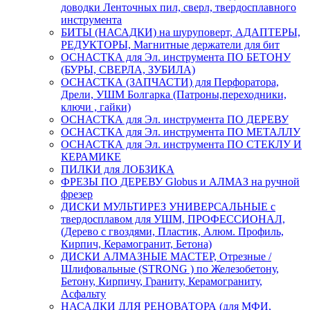
доводки Ленточных пил, сверл, твердосплавного
инструмента
БИТЫ (НАСАДКИ) на шуруповерт, АДАПТЕРЫ,
РЕДУКТОРЫ, Магнитные держатели для бит
ОСНАСТКА для Эл. инструмента ПО БЕТОНУ
(БУРЫ, СВЕРЛА, ЗУБИЛА)
ОСНАСТКА (ЗАПЧАСТИ) для Перфоратора,
Дрели, УШМ Болгарка (Патроны,переходники,
ключи , гайки)
ОСНАСТКА для Эл. инструмента ПО ДЕРЕВУ
ОСНАСТКА для Эл. инструмента ПО МЕТАЛЛУ
ОСНАСТКА для Эл. инструмента ПО СТЕКЛУ И
КЕРАМИКЕ
ПИЛКИ для ЛОБЗИКА
ФРЕЗЫ ПО ДЕРЕВУ Globus и АЛМАЗ на ручной
фрезер
ДИСКИ МУЛЬТИРЕЗ УНИВЕРСАЛЬНЫЕ с
твердосплавом для УШМ, ПРОФЕССИОНАЛ,
(Дерево с гвоздями, Пластик, Алюм. Профиль,
Кирпич, Керамогранит, Бетона)
ДИСКИ АЛМАЗНЫЕ МАСТЕР, Отрезные /
Шлифовальные (STRONG ) по Железобетону,
Бетону, Кирпичу, Граниту, Керамограниту,
Асфальту
НАСАДКИ ДЛЯ РЕНОВАТОРА (для МФИ,