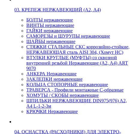
03. КРЕПЕЖ НЕРЖАВЕЮЩИЙ (А2, А4)
БОЛТЫ нержавеющие
ВИНТЫ нержавеющие
ГАЙКИ нержавеющие
САМОРЕЗЫ и ШУРУПЫ нержавеющие
ШАЙБЫ нержавеющие
СТЯЖКИ СТАЛЬНЫЕ СКС коррозийно-стойкие,
НЕРЖАВЕЮЩАЯ сталь AISI 304, (Хомут НС)
ВТУЛКИ КРУГЛЫЕ (МУФТЫ) со сквозной
внутренней резьбой Нержавеющие (А2, А4) ART
9070
АНКЕРА Нержавеющие
ЗАКЛЕПКИ нержавеющие
КОЛЬЦА СТОПОРНЫЕ нержавеющие
ТРАВЕРСА - Профили монтажные С-образные
ХОМУТЫ / СКОБЫ нержавеющие
ШПИЛЬКИ НЕРЖАВЕЮЩИЕ DIN975(976) A2,
А4 L-1-2-3м
КРЮЧКИ Нержавеющие
04. ОСНАСТКА (РАСХОДНИКИ) ДЛЯ ЭЛЕКТРО-