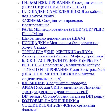
ГИЛЬЗЫ ИЗОЛИРОВАННЫЕ соединительные
(ГСИ/ ГСИ(н)/ ГСИ-П/ ГСИ-Т/ ПК-Т)
ПЛОЩАДКИ САМОКЛЕЯЩИЕСЯ дл кабеля,
под Хомут-Стяжку
ЗАЖИМЫ, Соединители проводов,
Изолированные
РАЗЪЕМЫ изолированные (РППИ/ РПИ/ РШИ)
Папа / Мама
Шайбы медно-алюминиевые (ШАМ)
ПЛОЩАДКИ с Монтажным Отверстием под
Хомут-Стяжку
ТРУБЫ ГЛАДКИЕ, ЖЕСТКИЕ из ПВХ и
Аксессуары к ним (Уголки , Муфты , Тройники)
БЛОКИ РАСПРЕДЕЛИТЕЛЬНЫЕ (МРБ / РБ /
РБП) 1П / 4П полюсные , в защитном корпусе
ТРУБЫ ГОФРИРОВАННЫЕ для Электрокабеля
(ПВХ, ПНД, МЕТАЛЛОРУКАВ и Муфты
соеденительные к ним)
КЛЕМНИКИ, Соединители проводов
АРМАТУРА для СИП и заземления. Линейная
арматура для распределительных сетей
DIN рейки , Стопор/ограничитель на DIN рейку
БОЛТОВЫЕ НАКОНЕЧНИКИ и
СОЕДИНИТЕЛИ 2СБ / 4СБ (со срывными
болтами)