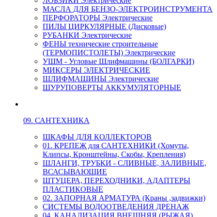
ЛОБЗИКИ Электрические
МАСЛА ДЛЯ БЕНЗО-ЭЛЕКТРОИНСТРУМЕНТА
ПЕРФОРАТОРЫ Электрические
ПИЛЫ ЦИРКУЛЯРНЫЕ (Дисковые)
РУБАНКИ Электрические
ФЕНЫ технические строительные
(ТЕРМОПИСТОЛЕТЫ) Электрические
УШМ - Угловые Шлифмашины (БОЛГАРКИ)
МИКСЕРЫ ЭЛЕКТРИЧЕСКИЕ
ШЛИФМАШИНЫ Электрические
ШУРУПОВЕРТЫ АККУМУЛЯТОРНЫЕ
09. САНТЕХНИКА
ШКАФЫ ДЛЯ КОЛЛЕКТОРОВ
01. КРЕПЕЖ для САНТЕХНИКИ (Хомуты,
Клипсы, Кронштейны, Скобы, Крепления)
ШЛАНГИ, ТРУБКИ - СЛИВНЫЕ, ЗАЛИВНЫЕ,
ВСАСЫВАЮЩИЕ
ШТУЦЕРА, ПЕРЕХОДНИКИ, АДАПТЕРЫ
ПЛАСТИКОВЫЕ
02. ЗАПОРНАЯ АРМАТУРА (Краны ,задвижки)
СИСТЕМЫ ВОДООТВЕДЕНИЯ ДРЕНАЖ
04. КАНАЛИЗАЦИЯ ВНЕШНЯЯ (РЫЖАЯ)