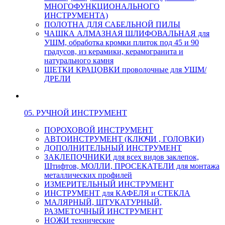
МНОГОФУНКЦИОНАЛЬНОГО
ИНСТРУМЕНТА)
ПОЛОТНА ДЛЯ САБЕЛЬНОЙ ПИЛЫ
ЧАШКА АЛМАЗНАЯ ШЛИФОВАЛЬНАЯ для
УШМ, обработка кромки плиток под 45 и 90
градусов, из керамики, керамогранита и
натурального камня
ЩЕТКИ КРАЦОВКИ проволочные для УШМ/
ДРЕЛИ
05. РУЧНОЙ ИНСТРУМЕНТ
ПОРОХОВОЙ ИНСТРУМЕНТ
АВТОИНСТРУМЕНТ (КЛЮЧИ , ГОЛОВКИ)
ДОПОЛНИТЕЛЬНЫЙ ИНСТРУМЕНТ
ЗАКЛЕПОЧНИКИ для всех видов заклепок,
Штифтов, МОЛЛИ, ПРОСЕКАТЕЛИ для монтажа
металлических профилей
ИЗМЕРИТЕЛЬНЫЙ ИНСТРУМЕНТ
ИНСТРУМЕНТ для КАФЕЛЯ и СТЕКЛА
МАЛЯРНЫЙ, ШТУКАТУРНЫЙ,
РАЗМЕТОЧНЫЙ ИНСТРУМЕНТ
НОЖИ технические