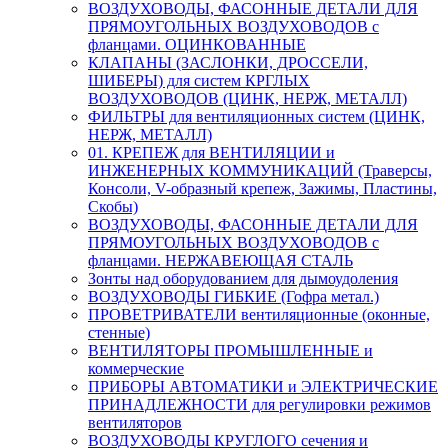
ВОЗДУХОВОДЫ, ФАСОННЫЕ ДЕТАЛИ ДЛЯ
ПРЯМОУГОЛЬНЫХ ВОЗДУХОВОДОВ с
фланцами. ОЦИНКОВАННЫЕ
КЛАПАНЫ (ЗАСЛОНКИ, ДРОССЕЛИ,
ШИБЕРЫ) для систем КРГЛЫХ
ВОЗДУХОВОДОВ (ЦИНК, НЕРЖ, МЕТАЛЛ)
ФИЛЬТРЫ для вентиляционных систем (ЦИНК,
НЕРЖ, МЕТАЛЛ)
01. КРЕПЕЖ для ВЕНТИЛЯЦИИ и
ИНЖЕНЕРНЫХ КОММУНИКАЦИЙ (Траверсы,
Консоли, V-образный крепеж, Зажимы, Пластины,
Скобы)
ВОЗДУХОВОДЫ, ФАСОННЫЕ ДЕТАЛИ ДЛЯ
ПРЯМОУГОЛЬНЫХ ВОЗДУХОВОДОВ с
фланцами. НЕРЖАВЕЮЩАЯ СТАЛЬ
Зонты над оборудованием для дымоудоления
ВОЗДУХОВОДЫ ГИБКИЕ (Гофра метал.)
ПРОВЕТРИВАТЕЛИ вентиляционные (оконные,
стенные)
ВЕНТИЛЯТОРЫ ПРОМЫШЛЕННЫЕ и
коммерческие
ПРИБОРЫ АВТОМАТИКИ и ЭЛЕКТРИЧЕСКИЕ
ПРИНАДЛЕЖНОСТИ для регулировки режимов
вентиляторов
ВОЗДУХОВОДЫ КРУГЛОГО сечения и