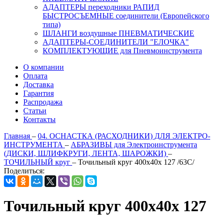
АДАПТЕРЫ переходники РАПИД
БЫСТРОСЪЕМНЫЕ соединители (Европейского
типа)
ШЛАНГИ воздушные ПНЕВМАТИЧЕСКИЕ
АДАПТЕРЫ-СОЕДИНИТЕЛИ "ЕЛОЧКА"
КОМПЛЕКТУЮЩИЕ для Пневмоинструмента
О компании
Оплата
Доставка
Гарантия
Распродажа
Статьи
Контакты
Главная
–
04. ОСНАСТКА (РАСХОДНИКИ) ДЛЯ ЭЛЕКТРО-
ИНСТРУМЕНТА
–
АБРАЗИВЫ для Электроинструмента
(ДИСКИ, ШЛИФКРУГИ, ЛЕНТА, ШАРОЖКИ)
–
ТОЧИЛЬНЫЙ круг
–
Точильный круг 400х40х 127 /63С/
Поделиться:
Точильный круг 400х40х 127