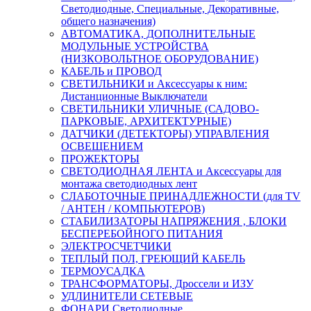
Светодиодные, Специальные, Декоративные,
общего назначения)
АВТОМАТИКА, ДОПОЛНИТЕЛЬНЫЕ
МОДУЛЬНЫЕ УСТРОЙСТВА
(НИЗКОВОЛЬТНОЕ ОБОРУДОВАНИЕ)
КАБЕЛЬ и ПРОВОД
СВЕТИЛЬНИКИ и Аксессуары к ним:
Дистанционные Выключатели
СВЕТИЛЬНИКИ УЛИЧНЫЕ (САДОВО-
ПАРКОВЫЕ, АРХИТЕКТУРНЫЕ)
ДАТЧИКИ (ДЕТЕКТОРЫ) УПРАВЛЕНИЯ
ОСВЕЩЕНИЕМ
ПРОЖЕКТОРЫ
СВЕТОДИОДНАЯ ЛЕНТА и Аксессуары для
монтажа светодиодных лент
СЛАБОТОЧНЫЕ ПРИНАДЛЕЖНОСТИ (для TV
/ АНТЕН / КОМПЬЮТЕРОВ)
СТАБИЛИЗАТОРЫ НАПРЯЖЕНИЯ , БЛОКИ
БЕСПЕРЕБОЙНОГО ПИТАНИЯ
ЭЛЕКТРОСЧЕТЧИКИ
ТЕПЛЫЙ ПОЛ, ГРЕЮЩИЙ КАБЕЛЬ
ТЕРМОУСАДКА
ТРАНСФОРМАТОРЫ, Дроссели и ИЗУ
УДЛИНИТЕЛИ СЕТЕВЫЕ
ФОНАРИ Светодиодные