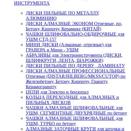
ИНСТРУМЕНТА
ДИСКИ ПИЛЬНЫЕ ПО МЕТАЛЛУ,
АЛЮМИНИЮ
ДИСКИ АЛМАЗНЫЕ ЭКОНОМ Отрезные, по,
Бетону, Кирпичу, Керамике (КИТАЙ)
ЧАШКИ ШЛИФОВАЛЬНО-ОБДИРОЧНЫЕ для
УШМ СТД-157
МИНИ ДИСКИ (Алмазные, отрезные) для
ГРАВЕРА и Мини - УШМ
АБРАЗИВЫ для Электроинструмента (ДИСКИ,
ШЛИФКРУГИ, ЛЕНТА, ШАРОЖКИ)
ДИСКИ ПИЛЬНЫЕ ПО ДЕРЕВУ , ЛАМИНАТУ
ДИСКИ АЛМАЗНЫЕ ПРОФЕССИОНАЛЬНЫЕ
Отрезные (DISTAR/HILBERG/MKSS/CUTOP) по
Железобетону, Бетону, Кирпичу, Граниту,
Керамограниту
ЦЕПИ для Электро и бензопил
КОЛЬЦА ПЕРЕХОДНЫЕ для АЛМАЗНЫХ и
ПИЛЬНЫХ ДИСКОВ
ЧАШКИ АЛМАЗНЫЕ ШЛИФОВАЛЬНЫЕ для
УШМ, СЕГМЕНТНЫЕ ДВУХРЯДНЫЕ по бетону
ЧАШКИ АЛМАЗНЫЕ ШЛИФОВАЛЬНЫЕ для
УШМ, ТУРБО по бетону
АЛМАЗНЫЕ ЗАТОЧНЫЕ КРУГИ для заточки и