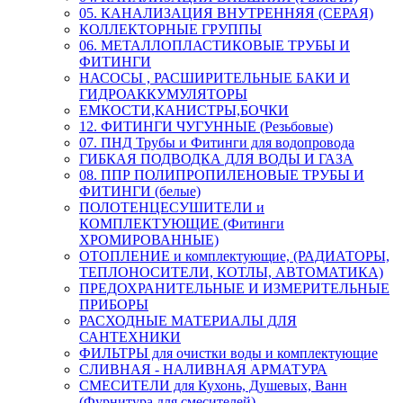
05. КАНАЛИЗАЦИЯ ВНУТРЕННЯЯ (СЕРАЯ)
КОЛЛЕКТОРНЫЕ ГРУППЫ
06. МЕТАЛЛОПЛАСТИКОВЫЕ ТРУБЫ И
ФИТИНГИ
НАСОСЫ , РАСШИРИТЕЛЬНЫЕ БАКИ И
ГИДРОАККУМУЛЯТОРЫ
ЕМКОСТИ,КАНИСТРЫ,БОЧКИ
12. ФИТИНГИ ЧУГУННЫЕ (Резьбовые)
07. ПНД Трубы и Фитинги для водопровода
ГИБКАЯ ПОДВОДКА ДЛЯ ВОДЫ И ГАЗА
08. ППР ПОЛИПРОПИЛЕНОВЫЕ ТРУБЫ И
ФИТИНГИ (белые)
ПОЛОТЕНЦЕСУШИТЕЛИ и
КОМПЛЕКТУЮЩИЕ (Фитинги
ХРОМИРОВАННЫЕ)
ОТОПЛЕНИЕ и комплектующие, (РАДИАТОРЫ,
ТЕПЛОНОСИТЕЛИ, КОТЛЫ, АВТОМАТИКА)
ПРЕДОХРАНИТЕЛЬНЫЕ И ИЗМЕРИТЕЛЬНЫЕ
ПРИБОРЫ
РАСХОДНЫЕ МАТЕРИАЛЫ ДЛЯ
САНТЕХНИКИ
ФИЛЬТРЫ для очистки воды и комплектующие
СЛИВНАЯ - НАЛИВНАЯ АРМАТУРА
СМЕСИТЕЛИ для Кухонь, Душевых, Ванн
(Фурнитура для смесителей)